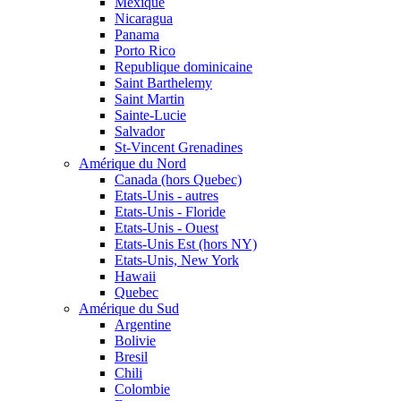
Mexique
Nicaragua
Panama
Porto Rico
Republique dominicaine
Saint Barthelemy
Saint Martin
Sainte-Lucie
Salvador
St-Vincent Grenadines
Amérique du Nord
Canada (hors Quebec)
Etats-Unis - autres
Etats-Unis - Floride
Etats-Unis - Ouest
Etats-Unis Est (hors NY)
Etats-Unis, New York
Hawaii
Quebec
Amérique du Sud
Argentine
Bolivie
Bresil
Chili
Colombie