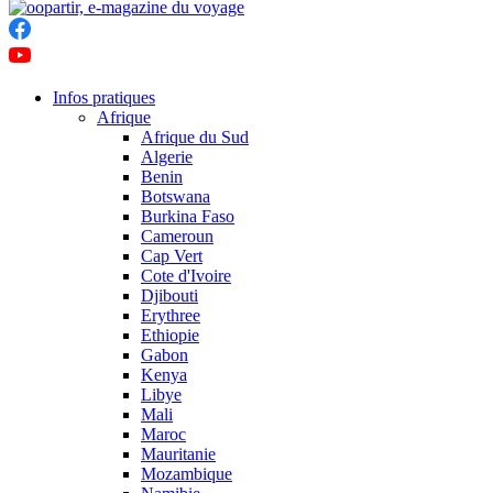
Infos pratiques
Afrique
Afrique du Sud
Algerie
Benin
Botswana
Burkina Faso
Cameroun
Cap Vert
Cote d'Ivoire
Djibouti
Erythree
Ethiopie
Gabon
Kenya
Libye
Mali
Maroc
Mauritanie
Mozambique