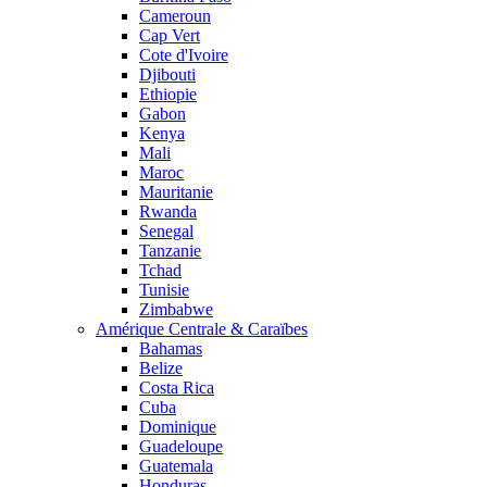
Cameroun
Cap Vert
Cote d'Ivoire
Djibouti
Ethiopie
Gabon
Kenya
Mali
Maroc
Mauritanie
Rwanda
Senegal
Tanzanie
Tchad
Tunisie
Zimbabwe
Amérique Centrale & Caraïbes
Bahamas
Belize
Costa Rica
Cuba
Dominique
Guadeloupe
Guatemala
Honduras