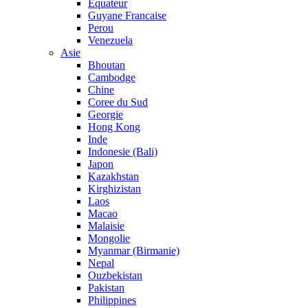
Equateur
Guyane Francaise
Perou
Venezuela
Asie
Bhoutan
Cambodge
Chine
Coree du Sud
Georgie
Hong Kong
Inde
Indonesie (Bali)
Japon
Kazakhstan
Kirghizistan
Laos
Macao
Malaisie
Mongolie
Myanmar (Birmanie)
Nepal
Ouzbekistan
Pakistan
Philippines