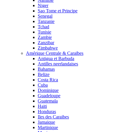
Namibie
Niger
Sao Tome et Principe
Senegal
Tanzanie
Tchad
Tunisie
Zambie
Zanzibar
Zimbabwe
Amérique Centrale & Caraïbes
Antigua et Barbuda
Antilles neerlandaises
Bahamas
Belize
Costa Rica
Cuba
Dominique
Guadeloupe
Guatemala
Haiti
Honduras
Iles des Caraibes
Jamaique
Martinique