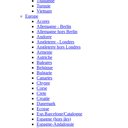
Thailande
Turquie
Vietnam
Europe
Acores
Allemagne - Berlin
Allemagne hors Berlin
Andorre
Angleterre - Londres
Angleterre hors Londres
Armenie
Autriche
Baleares
Belgique
Bulgarie
Canaries
Chypre
Corse
Crete
Croatie
Danemark
Ecosse
Esp.Barcelone/Catalogne
Espagne (hors iles)
Espagne-Andalousie