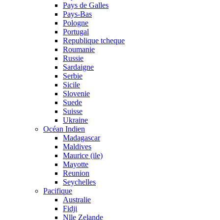
Pays de Galles
Pays-Bas
Pologne
Portugal
Republique tcheque
Roumanie
Russie
Sardaigne
Serbie
Sicile
Slovenie
Suede
Suisse
Ukraine
Océan Indien
Madagascar
Maldives
Maurice (ile)
Mayotte
Reunion
Seychelles
Pacifique
Australie
Fidji
Nlle Zelande