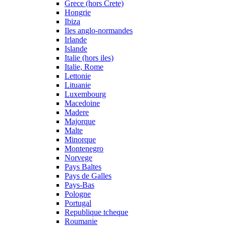
Grece (hors Crete)
Hongrie
Ibiza
Iles anglo-normandes
Irlande
Islande
Italie (hors iles)
Italie, Rome
Lettonie
Lituanie
Luxembourg
Macedoine
Madere
Majorque
Malte
Minorque
Montenegro
Norvege
Pays Baltes
Pays de Galles
Pays-Bas
Pologne
Portugal
Republique tcheque
Roumanie