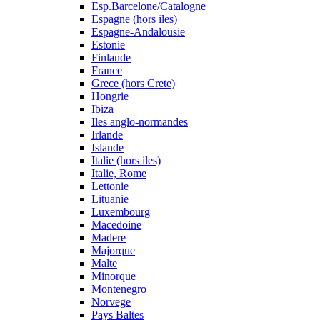
Esp.Barcelone/Catalogne
Espagne (hors iles)
Espagne-Andalousie
Estonie
Finlande
France
Grece (hors Crete)
Hongrie
Ibiza
Iles anglo-normandes
Irlande
Islande
Italie (hors iles)
Italie, Rome
Lettonie
Lituanie
Luxembourg
Macedoine
Madere
Majorque
Malte
Minorque
Montenegro
Norvege
Pays Baltes