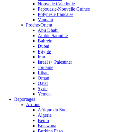
Nouvelle Caledonie
Papouasie-Nouvelle Guinee
Polynesie francaise
Vanuatu
Proche-Orient
Abu Dhabi
Arabie Saoudite
Bahrein
Dubai
Egypte
Iran
Israel (+ Palestine)
Jordanie
Liban
Oman
Qatar
Syrie
Yemen
Reportages
Afrique
Afrique du Sud
Algerie
Benin
Botswana
Burkina Faso