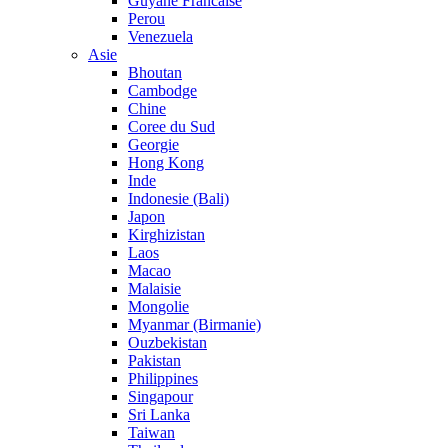
Guyane Francaise
Perou
Venezuela
Asie
Bhoutan
Cambodge
Chine
Coree du Sud
Georgie
Hong Kong
Inde
Indonesie (Bali)
Japon
Kirghizistan
Laos
Macao
Malaisie
Mongolie
Myanmar (Birmanie)
Ouzbekistan
Pakistan
Philippines
Singapour
Sri Lanka
Taiwan