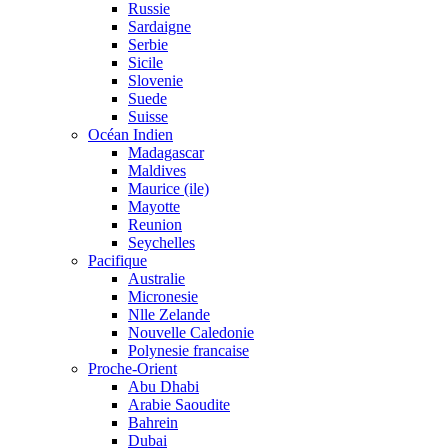
Russie
Sardaigne
Serbie
Sicile
Slovenie
Suede
Suisse
Océan Indien
Madagascar
Maldives
Maurice (ile)
Mayotte
Reunion
Seychelles
Pacifique
Australie
Micronesie
Nlle Zelande
Nouvelle Caledonie
Polynesie francaise
Proche-Orient
Abu Dhabi
Arabie Saoudite
Bahrein
Dubai