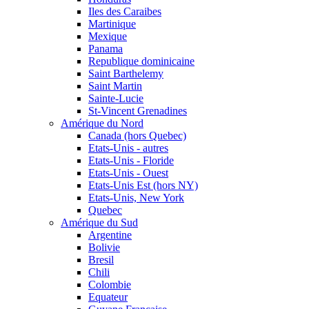
Iles des Caraibes
Martinique
Mexique
Panama
Republique dominicaine
Saint Barthelemy
Saint Martin
Sainte-Lucie
St-Vincent Grenadines
Amérique du Nord
Canada (hors Quebec)
Etats-Unis - autres
Etats-Unis - Floride
Etats-Unis - Ouest
Etats-Unis Est (hors NY)
Etats-Unis, New York
Quebec
Amérique du Sud
Argentine
Bolivie
Bresil
Chili
Colombie
Equateur