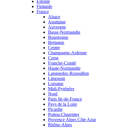
Estonie
Finlande
France
Alsace
Aquitaine
Auvergne
Basse-Normandie
Bourgogne
Bretagne
Centre
Champagne-Ardenne
Corse
Franche-Comté
Haute-Normandie
Languedoc-Roussillon
Limousin
Lorraine
Midi-Pyrénées
Nord
Paris Ile-de-France
Pays de la Loire
Picardie
Poitou-Charentes
Provence Alpes Côte Azur
Rhône-Alpes