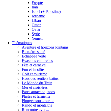
Egypte
Iran
Israel (+ Palestine)
Jordanie
Liban
Oman
Qatar
Syrie
Yemen
Thématiques
Aventure et horizons lointains
Bien-être santé
Echappee verte
Evasions culturelles
Fête et carnaval
Fun et insolite
Golf et tourisme
Hors des sentiers battus
Le Monde du Train
Mer et croisières
Parcs attraction, zoos
Plages et farniente
Plongée sous-marine
Rando et montagne
Rencontre avec...