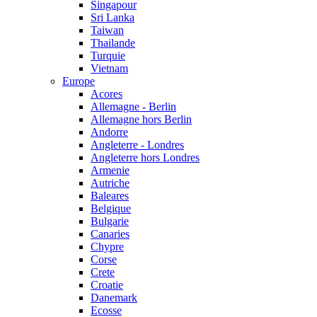
Singapour
Sri Lanka
Taiwan
Thailande
Turquie
Vietnam
Europe
Acores
Allemagne - Berlin
Allemagne hors Berlin
Andorre
Angleterre - Londres
Angleterre hors Londres
Armenie
Autriche
Baleares
Belgique
Bulgarie
Canaries
Chypre
Corse
Crete
Croatie
Danemark
Ecosse