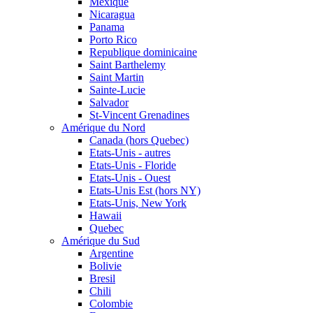
Mexique
Nicaragua
Panama
Porto Rico
Republique dominicaine
Saint Barthelemy
Saint Martin
Sainte-Lucie
Salvador
St-Vincent Grenadines
Amérique du Nord
Canada (hors Quebec)
Etats-Unis - autres
Etats-Unis - Floride
Etats-Unis - Ouest
Etats-Unis Est (hors NY)
Etats-Unis, New York
Hawaii
Quebec
Amérique du Sud
Argentine
Bolivie
Bresil
Chili
Colombie