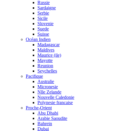
Russie
Sardaigne
Serbie
Sicile
Slovenie
Suede
Suisse
Océan Indien
Madagascar
Maldives
Maurice (ile)
Mayotte
Reunion
Seychelles
Pacifique
Australie
Micronesie
Nlle Zelande
Nouvelle Caledonie
Polynesie francaise
Proche-Orient
Abu Dhabi
Arabie Saoudite
Bahrein
Dubai