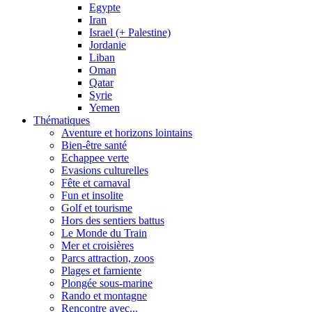
Egypte
Iran
Israel (+ Palestine)
Jordanie
Liban
Oman
Qatar
Syrie
Yemen
Thématiques
Aventure et horizons lointains
Bien-être santé
Echappee verte
Evasions culturelles
Fête et carnaval
Fun et insolite
Golf et tourisme
Hors des sentiers battus
Le Monde du Train
Mer et croisières
Parcs attraction, zoos
Plages et farniente
Plongée sous-marine
Rando et montagne
Rencontre avec...