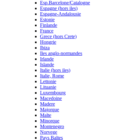
Esp.Barcelone/Catalogne
Espagne (hors iles)
Espagne-Andalousie
Estonie
Finlande
France
Grece (hors Crete)
Hongrie
Ibiza
Iles anglo-normandes
Irlande
Islande
Italie (hors iles)
Italie, Rome
Lettonie
Lituanie
Luxembourg
Macedoine
Madere
Majorque
Malte
Minorque
Montenegro
Norvege
Pays Baltes