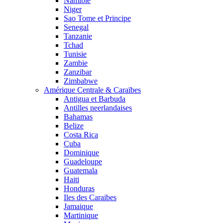
Namibie
Niger
Sao Tome et Principe
Senegal
Tanzanie
Tchad
Tunisie
Zambie
Zanzibar
Zimbabwe
Amérique Centrale & Caraïbes
Antigua et Barbuda
Antilles neerlandaises
Bahamas
Belize
Costa Rica
Cuba
Dominique
Guadeloupe
Guatemala
Haiti
Honduras
Iles des Caraibes
Jamaique
Martinique