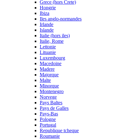
Grece (hors Crete)
Hongrie
Ibiza
Iles anglo-normandes
Irlande
Islande
Italie (hors iles)
Italie, Rome
Lettonie
Lituanie
Luxembourg
Macedoine
Madere
Majorque
Malte
Minorque
Montenegro
Norvege
Pays Baltes
Pays de Galles
Pays-Bas
Pologne
Portugal
Republique tcheque
Roumanie