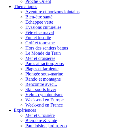
Proche-Orient
Thématiques
Aventure et horizons lointains
Bien-être santé
Echappee verte
Evasions culturelles
Fête et carnaval
Fun et insolite
Golf et tourisme
Hors des sentiers battus
Le Monde du Train
Mer et croisières
Parcs attraction, zoos
Plages et farniente
Plongée sous-marine
Rando et montagne
Rencontre avec...
Ski - sports hiver
Vélo - cyclotourisme
Week-end en Europe
Week-end en France
Expériences
Mer et Croisière
Bien-être & santé
Parc loisirs, jardin, zoo