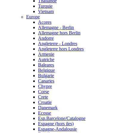
Thailande
Turquie
Vietnam
Europe
Acores
Allemagne - Berlin
Allemagne hors Berlin
Andorre
Angleterre - Londres
Angleterre hors Londres
Armenie
Autriche
Baleares
Belgique
Bulgarie
Canaries
Chypre
Corse
Crete
Croatie
Danemark
Ecosse
Esp.Barcelone/Catalogne
Espagne (hors iles)
Espagne-Andalousie