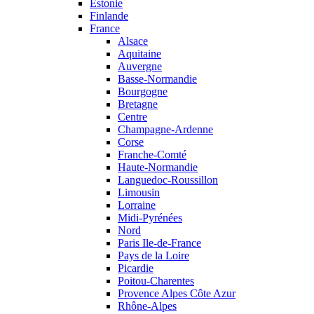
Estonie
Finlande
France
Alsace
Aquitaine
Auvergne
Basse-Normandie
Bourgogne
Bretagne
Centre
Champagne-Ardenne
Corse
Franche-Comté
Haute-Normandie
Languedoc-Roussillon
Limousin
Lorraine
Midi-Pyrénées
Nord
Paris Ile-de-France
Pays de la Loire
Picardie
Poitou-Charentes
Provence Alpes Côte Azur
Rhône-Alpes