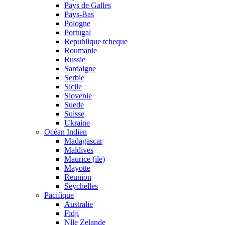
Pays de Galles
Pays-Bas
Pologne
Portugal
Republique tcheque
Roumanie
Russie
Sardaigne
Serbie
Sicile
Slovenie
Suede
Suisse
Ukraine
Océan Indien
Madagascar
Maldives
Maurice (ile)
Mayotte
Reunion
Seychelles
Pacifique
Australie
Fidji
Nlle Zelande