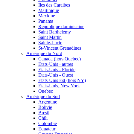
Iles des Caraibes
Martinique
Mexique
Panama
Republique dominicaine
Saint Barthelemy
Saint Martin
Sainte-Lucie
St-Vincent Grenadines
Amérique du Nord
Canada (hors Quebec)
Etats-Unis - autres
Etats-Unis - Floride
Etats-Unis - Ouest
Etats-Unis Est (hors NY)
Etats-Unis, New York
Quebec
Amérique du Sud
Argentine
Bolivie
Bresil
Chili
Colombie
Equateur