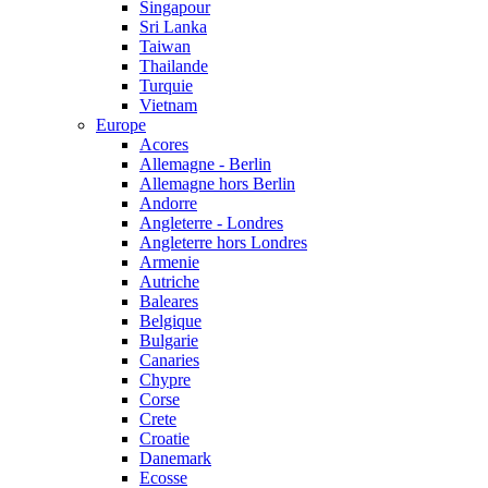
Singapour
Sri Lanka
Taiwan
Thailande
Turquie
Vietnam
Europe
Acores
Allemagne - Berlin
Allemagne hors Berlin
Andorre
Angleterre - Londres
Angleterre hors Londres
Armenie
Autriche
Baleares
Belgique
Bulgarie
Canaries
Chypre
Corse
Crete
Croatie
Danemark
Ecosse