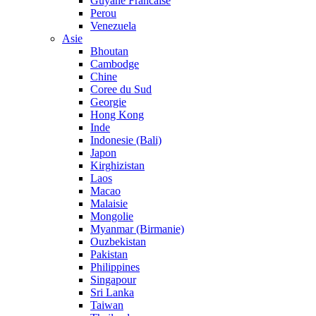
Guyane Francaise
Perou
Venezuela
Asie
Bhoutan
Cambodge
Chine
Coree du Sud
Georgie
Hong Kong
Inde
Indonesie (Bali)
Japon
Kirghizistan
Laos
Macao
Malaisie
Mongolie
Myanmar (Birmanie)
Ouzbekistan
Pakistan
Philippines
Singapour
Sri Lanka
Taiwan