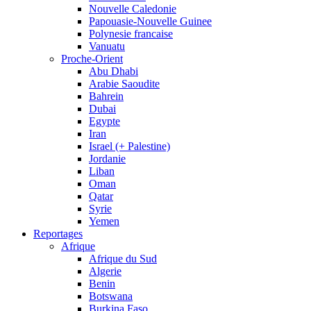
Nouvelle Caledonie
Papouasie-Nouvelle Guinee
Polynesie francaise
Vanuatu
Proche-Orient
Abu Dhabi
Arabie Saoudite
Bahrein
Dubai
Egypte
Iran
Israel (+ Palestine)
Jordanie
Liban
Oman
Qatar
Syrie
Yemen
Reportages
Afrique
Afrique du Sud
Algerie
Benin
Botswana
Burkina Faso