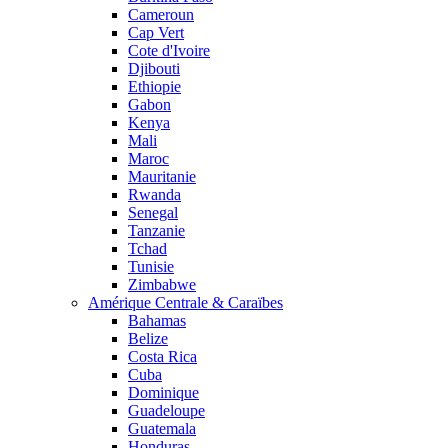
Cameroun
Cap Vert
Cote d'Ivoire
Djibouti
Ethiopie
Gabon
Kenya
Mali
Maroc
Mauritanie
Rwanda
Senegal
Tanzanie
Tchad
Tunisie
Zimbabwe
Amérique Centrale & Caraïbes
Bahamas
Belize
Costa Rica
Cuba
Dominique
Guadeloupe
Guatemala
Honduras