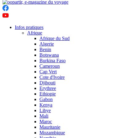
Infos pratiques
Afrique
Afrique du Sud
Algerie
Benin
Botswana
Burkina Faso
Cameroun
Cap Vert
Cote d'Ivoire
Djibouti
Erythree
Ethiopie
Gabon
Kenya
Libye
Mali
Maroc
Mauritanie
Mozambique