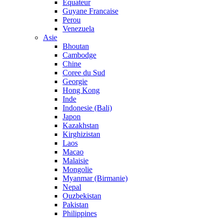
Equateur
Guyane Francaise
Perou
Venezuela
Asie
Bhoutan
Cambodge
Chine
Coree du Sud
Georgie
Hong Kong
Inde
Indonesie (Bali)
Japon
Kazakhstan
Kirghizistan
Laos
Macao
Malaisie
Mongolie
Myanmar (Birmanie)
Nepal
Ouzbekistan
Pakistan
Philippines