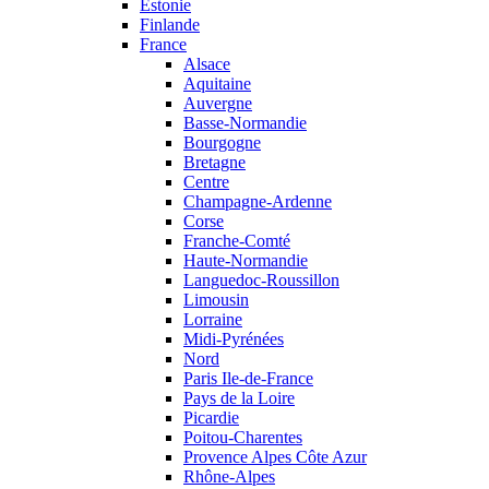
Estonie
Finlande
France
Alsace
Aquitaine
Auvergne
Basse-Normandie
Bourgogne
Bretagne
Centre
Champagne-Ardenne
Corse
Franche-Comté
Haute-Normandie
Languedoc-Roussillon
Limousin
Lorraine
Midi-Pyrénées
Nord
Paris Ile-de-France
Pays de la Loire
Picardie
Poitou-Charentes
Provence Alpes Côte Azur
Rhône-Alpes