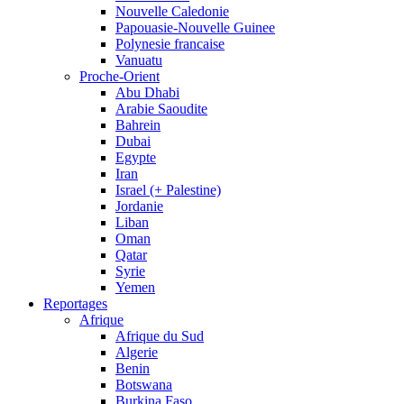
Nouvelle Caledonie
Papouasie-Nouvelle Guinee
Polynesie francaise
Vanuatu
Proche-Orient
Abu Dhabi
Arabie Saoudite
Bahrein
Dubai
Egypte
Iran
Israel (+ Palestine)
Jordanie
Liban
Oman
Qatar
Syrie
Yemen
Reportages
Afrique
Afrique du Sud
Algerie
Benin
Botswana
Burkina Faso