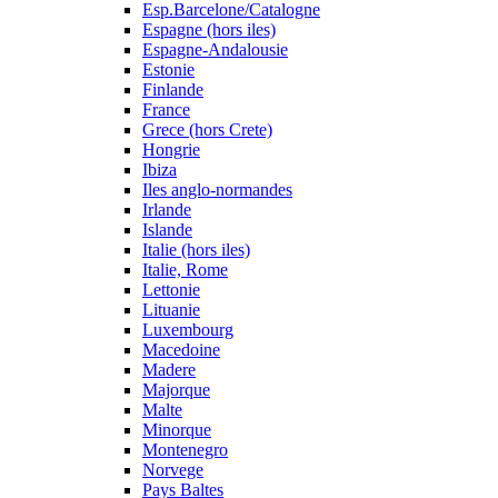
Esp.Barcelone/Catalogne
Espagne (hors iles)
Espagne-Andalousie
Estonie
Finlande
France
Grece (hors Crete)
Hongrie
Ibiza
Iles anglo-normandes
Irlande
Islande
Italie (hors iles)
Italie, Rome
Lettonie
Lituanie
Luxembourg
Macedoine
Madere
Majorque
Malte
Minorque
Montenegro
Norvege
Pays Baltes