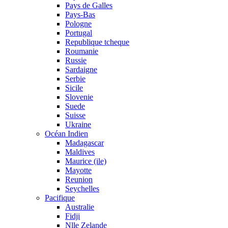
Pays de Galles
Pays-Bas
Pologne
Portugal
Republique tcheque
Roumanie
Russie
Sardaigne
Serbie
Sicile
Slovenie
Suede
Suisse
Ukraine
Océan Indien
Madagascar
Maldives
Maurice (ile)
Mayotte
Reunion
Seychelles
Pacifique
Australie
Fidji
Nlle Zelande