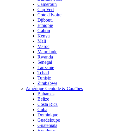
Cameroun
Cap Vert
Cote d'Ivoire
Djibouti
Ethiopie
Gabon
Kenya
Mali
Maroc
Mauritanie
Rwanda
Senegal
Tanzanie
Tchad
Tunisie
Zimbabwe
Amérique Centrale & Caraïbes
Bahamas
Belize
Costa Rica
Cuba
Dominique
Guadeloupe
Guatemala
Honduras