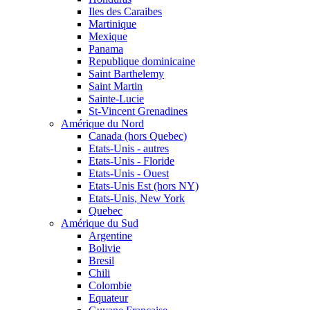
Iles des Caraibes
Martinique
Mexique
Panama
Republique dominicaine
Saint Barthelemy
Saint Martin
Sainte-Lucie
St-Vincent Grenadines
Amérique du Nord
Canada (hors Quebec)
Etats-Unis - autres
Etats-Unis - Floride
Etats-Unis - Ouest
Etats-Unis Est (hors NY)
Etats-Unis, New York
Quebec
Amérique du Sud
Argentine
Bolivie
Bresil
Chili
Colombie
Equateur