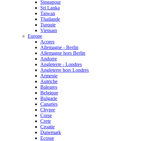
Singapour
Sri Lanka
Taiwan
Thailande
Turquie
Vietnam
Europe
Acores
Allemagne - Berlin
Allemagne hors Berlin
Andorre
Angleterre - Londres
Angleterre hors Londres
Armenie
Autriche
Baleares
Belgique
Bulgarie
Canaries
Chypre
Corse
Crete
Croatie
Danemark
Ecosse