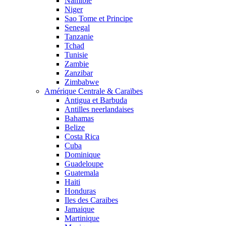
Namibie
Niger
Sao Tome et Principe
Senegal
Tanzanie
Tchad
Tunisie
Zambie
Zanzibar
Zimbabwe
Amérique Centrale & Caraïbes
Antigua et Barbuda
Antilles neerlandaises
Bahamas
Belize
Costa Rica
Cuba
Dominique
Guadeloupe
Guatemala
Haiti
Honduras
Iles des Caraibes
Jamaique
Martinique