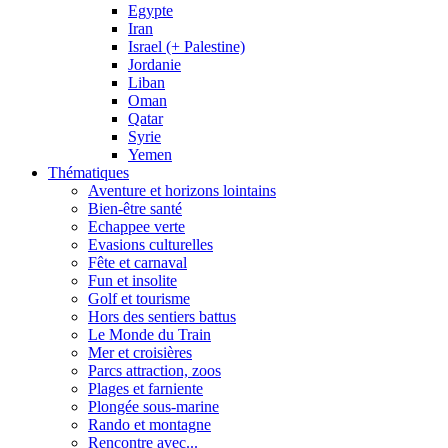
Egypte
Iran
Israel (+ Palestine)
Jordanie
Liban
Oman
Qatar
Syrie
Yemen
Thématiques
Aventure et horizons lointains
Bien-être santé
Echappee verte
Evasions culturelles
Fête et carnaval
Fun et insolite
Golf et tourisme
Hors des sentiers battus
Le Monde du Train
Mer et croisières
Parcs attraction, zoos
Plages et farniente
Plongée sous-marine
Rando et montagne
Rencontre avec...