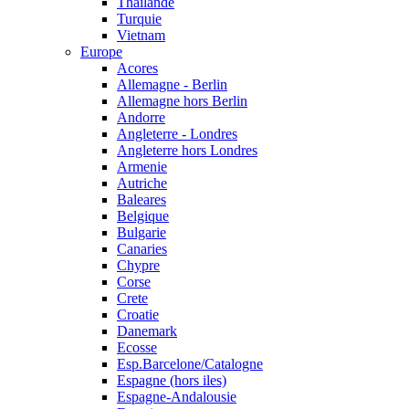
Thailande
Turquie
Vietnam
Europe
Acores
Allemagne - Berlin
Allemagne hors Berlin
Andorre
Angleterre - Londres
Angleterre hors Londres
Armenie
Autriche
Baleares
Belgique
Bulgarie
Canaries
Chypre
Corse
Crete
Croatie
Danemark
Ecosse
Esp.Barcelone/Catalogne
Espagne (hors iles)
Espagne-Andalousie