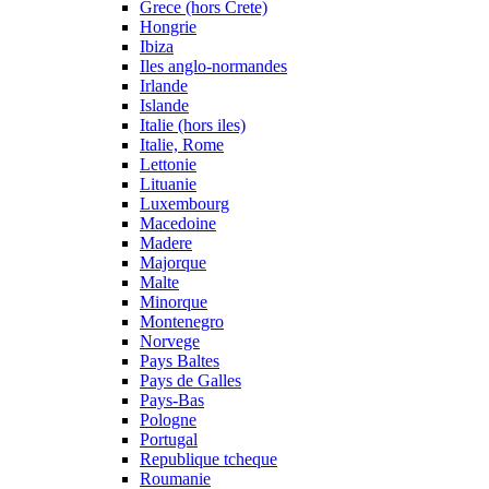
Grece (hors Crete)
Hongrie
Ibiza
Iles anglo-normandes
Irlande
Islande
Italie (hors iles)
Italie, Rome
Lettonie
Lituanie
Luxembourg
Macedoine
Madere
Majorque
Malte
Minorque
Montenegro
Norvege
Pays Baltes
Pays de Galles
Pays-Bas
Pologne
Portugal
Republique tcheque
Roumanie