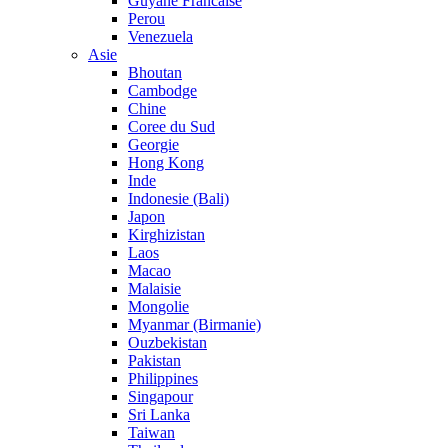
Guyane Francaise
Perou
Venezuela
Asie
Bhoutan
Cambodge
Chine
Coree du Sud
Georgie
Hong Kong
Inde
Indonesie (Bali)
Japon
Kirghizistan
Laos
Macao
Malaisie
Mongolie
Myanmar (Birmanie)
Ouzbekistan
Pakistan
Philippines
Singapour
Sri Lanka
Taiwan