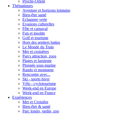
Proche-Orient
Thématiques
Aventure et horizons lointains
Bien-être santé
Echappee verte
Evasions culturelles
Fête et carnaval
Fun et insolite
Golf et tourisme
Hors des sentiers battus
Le Monde du Train
Mer et croisières
Parcs attraction, zoos
Plages et farniente
Plongée sous-marine
Rando et montagne
Rencontre avec...
Ski - sports hiver
Vélo - cyclotourisme
Week-end en Europe
Week-end en France
Expériences
Mer et Croisière
Bien-être & santé
Parc loisirs, jardin, zoo