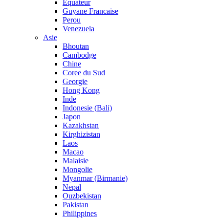
Equateur
Guyane Francaise
Perou
Venezuela
Asie
Bhoutan
Cambodge
Chine
Coree du Sud
Georgie
Hong Kong
Inde
Indonesie (Bali)
Japon
Kazakhstan
Kirghizistan
Laos
Macao
Malaisie
Mongolie
Myanmar (Birmanie)
Nepal
Ouzbekistan
Pakistan
Philippines