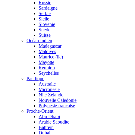
Russie
Sardaigne
Serbie
Sicile
Slovenie
Suede
Suisse
Océan Indien
Madagascar
Maldives
Maurice (ile)
Mayotte
Reunion
Seychelles
Pacifique
Australie
Micronesie
Nlle Zelande
Nouvelle Caledonie
Polynesie francaise
Proche-Orient
Abu Dhabi
Arabie Saoudite
Bahrein
Dubai