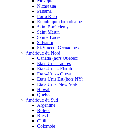
Mexique
Nicaragua
Panama
Porto Rico
Republique dominicaine
Saint Barthelemy
Saint Martin
Sainte-Lucie
Salvador
St-Vincent Grenadines
Amérique du Nord
Canada (hors Quebec)
Etats-Unis - autres
Etats-Unis - Floride
Etats-Unis - Ouest
Etats-Unis Est (hors NY)
Etats-Unis, New York
Hawaii
Quebec
Amérique du Sud
Argentine
Bolivie
Bresil
Chili
Colombie