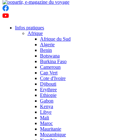
Infos pratiques
Afrique
Afrique du Sud
Algerie
Benin
Botswana
Burkina Faso
Cameroun
Cap Vert
Cote d'Ivoire
Djibouti
Erythree
Ethiopie
Gabon
Kenya
Libye
Mali
Maroc
Mauritanie
Mozambique