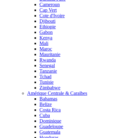
Cameroun
Cap Vert
Cote d'Ivoire
Djibouti
Ethiopie
Gabon
Kenya
Mali
Maroc
Mauritanie
Rwanda
Senegal
Tanzanie
Tchad
Tunisie
Zimbabwe
Amérique Centrale & Caraïbes
Bahamas
Belize
Costa Rica
Cuba
Dominique
Guadeloupe
Guatemala
Honduras