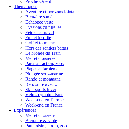
Proche-Orient
Thématiques
Aventure et horizons lointains
Bien-être santé
Echappee verte
Evasions culturelles
Fête et carnaval
Fun et insolite
Golf et tourisme
Hors des sentiers battus
Le Monde du Train
Mer et croisières
Parcs attraction, zoos
Plages et farniente
Plongée sous-marine
Rando et montagne
Rencontre avec...
Ski - sports hiver
Vélo - cyclotourisme
Week-end en Europe
Week-end en France
Expériences
Mer et Croisière
Bien-être & santé
Parc loisirs, jardin, zoo