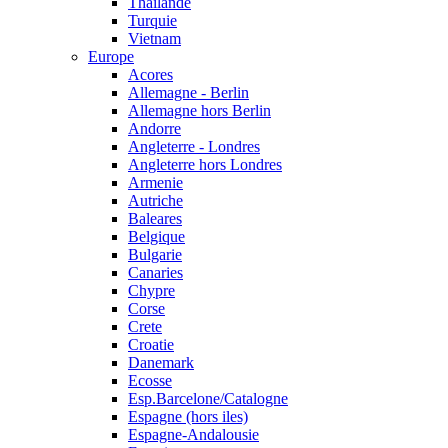
Thailande
Turquie
Vietnam
Europe
Acores
Allemagne - Berlin
Allemagne hors Berlin
Andorre
Angleterre - Londres
Angleterre hors Londres
Armenie
Autriche
Baleares
Belgique
Bulgarie
Canaries
Chypre
Corse
Crete
Croatie
Danemark
Ecosse
Esp.Barcelone/Catalogne
Espagne (hors iles)
Espagne-Andalousie