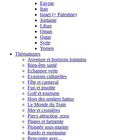
Egypte
Iran
Israel (+ Palestine)
Jordanie
Liban
Oman
Qatar
Syrie
Yemen
Thématiques
Aventure et horizons lointains
Bien-être santé
Echappee verte
Evasions culturelles
Fête et carnaval
Fun et insolite
Golf et tourisme
Hors des sentiers battus
Le Monde du Train
Mer et croisières
Parcs attraction, zoos
Plages et farniente
Plongée sous-marine
Rando et montagne
Rencontre avec...