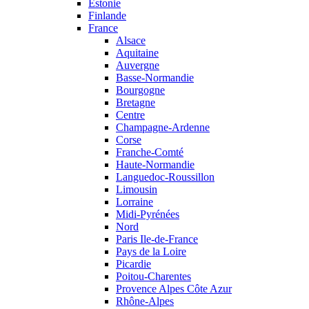
Estonie
Finlande
France
Alsace
Aquitaine
Auvergne
Basse-Normandie
Bourgogne
Bretagne
Centre
Champagne-Ardenne
Corse
Franche-Comté
Haute-Normandie
Languedoc-Roussillon
Limousin
Lorraine
Midi-Pyrénées
Nord
Paris Ile-de-France
Pays de la Loire
Picardie
Poitou-Charentes
Provence Alpes Côte Azur
Rhône-Alpes