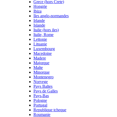
Grece (hors Crete)
Hongrie
Ibiza
Iles anglo-normandes
Irlande
Islande
Italie (hors iles)
Italie, Rome
Lettonie
Lituanie
Luxembourg
Macedoine
Madere
Majorque
Malte
Minorque
Montenegro
Norvege
Pays Baltes
Pays de Galles
Pays-Bas
Pologne
Portugal
Republique tcheque
Roumanie