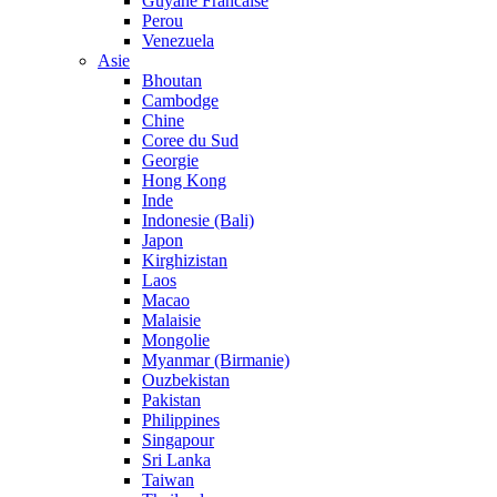
Guyane Francaise
Perou
Venezuela
Asie
Bhoutan
Cambodge
Chine
Coree du Sud
Georgie
Hong Kong
Inde
Indonesie (Bali)
Japon
Kirghizistan
Laos
Macao
Malaisie
Mongolie
Myanmar (Birmanie)
Ouzbekistan
Pakistan
Philippines
Singapour
Sri Lanka
Taiwan