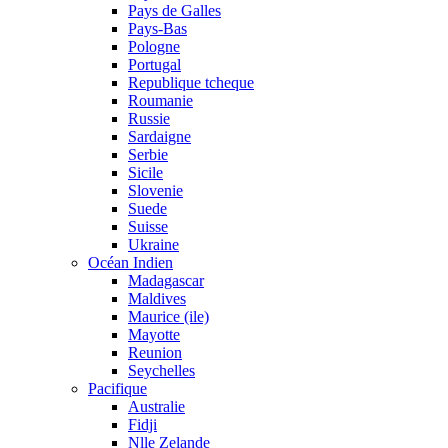
Pays de Galles
Pays-Bas
Pologne
Portugal
Republique tcheque
Roumanie
Russie
Sardaigne
Serbie
Sicile
Slovenie
Suede
Suisse
Ukraine
Océan Indien
Madagascar
Maldives
Maurice (ile)
Mayotte
Reunion
Seychelles
Pacifique
Australie
Fidji
Nlle Zelande