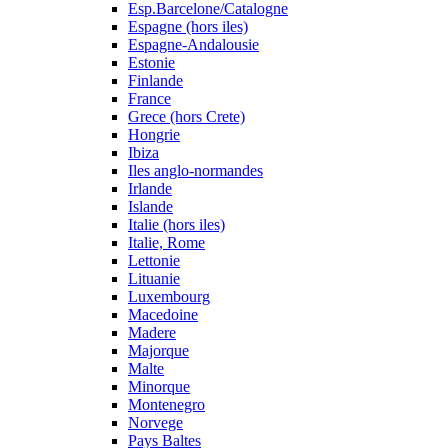
Esp.Barcelone/Catalogne
Espagne (hors iles)
Espagne-Andalousie
Estonie
Finlande
France
Grece (hors Crete)
Hongrie
Ibiza
Iles anglo-normandes
Irlande
Islande
Italie (hors iles)
Italie, Rome
Lettonie
Lituanie
Luxembourg
Macedoine
Madere
Majorque
Malte
Minorque
Montenegro
Norvege
Pays Baltes