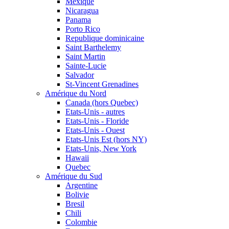
Mexique
Nicaragua
Panama
Porto Rico
Republique dominicaine
Saint Barthelemy
Saint Martin
Sainte-Lucie
Salvador
St-Vincent Grenadines
Amérique du Nord
Canada (hors Quebec)
Etats-Unis - autres
Etats-Unis - Floride
Etats-Unis - Ouest
Etats-Unis Est (hors NY)
Etats-Unis, New York
Hawaii
Quebec
Amérique du Sud
Argentine
Bolivie
Bresil
Chili
Colombie