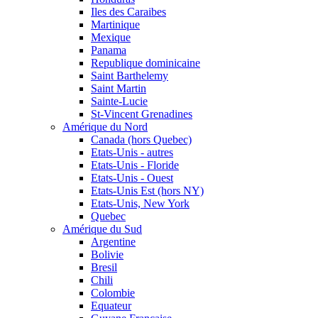
Iles des Caraibes
Martinique
Mexique
Panama
Republique dominicaine
Saint Barthelemy
Saint Martin
Sainte-Lucie
St-Vincent Grenadines
Amérique du Nord
Canada (hors Quebec)
Etats-Unis - autres
Etats-Unis - Floride
Etats-Unis - Ouest
Etats-Unis Est (hors NY)
Etats-Unis, New York
Quebec
Amérique du Sud
Argentine
Bolivie
Bresil
Chili
Colombie
Equateur