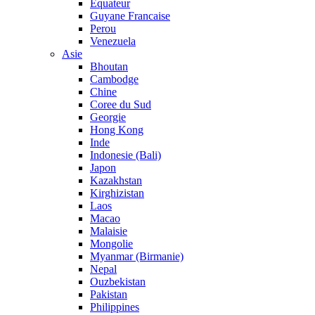
Equateur
Guyane Francaise
Perou
Venezuela
Asie
Bhoutan
Cambodge
Chine
Coree du Sud
Georgie
Hong Kong
Inde
Indonesie (Bali)
Japon
Kazakhstan
Kirghizistan
Laos
Macao
Malaisie
Mongolie
Myanmar (Birmanie)
Nepal
Ouzbekistan
Pakistan
Philippines