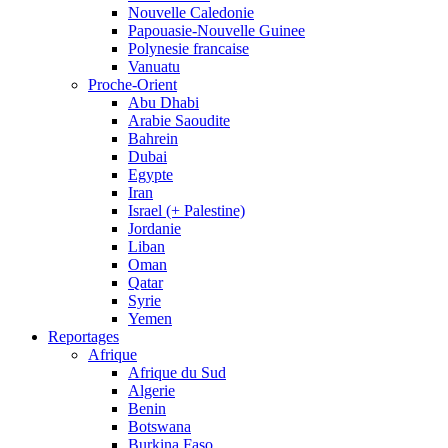
Nouvelle Caledonie
Papouasie-Nouvelle Guinee
Polynesie francaise
Vanuatu
Proche-Orient
Abu Dhabi
Arabie Saoudite
Bahrein
Dubai
Egypte
Iran
Israel (+ Palestine)
Jordanie
Liban
Oman
Qatar
Syrie
Yemen
Reportages
Afrique
Afrique du Sud
Algerie
Benin
Botswana
Burkina Faso