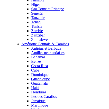
Namibie
Niger
Sao Tome et Principe
Senegal
Tanzanie
Tchad
Tunisie
Zambie
Zanzibar
Zimbabwe
Amérique Centrale & Caraïbes
Antigua et Barbuda
Antilles neerlandaises
Bahamas
Belize
Costa Rica
Cuba
Dominique
Guadeloupe
Guatemala
Haiti
Honduras
Iles des Caraibes
Jamaique
Martinique