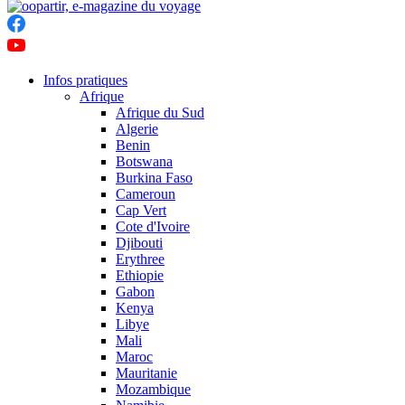
Infos pratiques
Afrique
Afrique du Sud
Algerie
Benin
Botswana
Burkina Faso
Cameroun
Cap Vert
Cote d'Ivoire
Djibouti
Erythree
Ethiopie
Gabon
Kenya
Libye
Mali
Maroc
Mauritanie
Mozambique