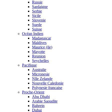
Russie
Sardaigne
Serbie
Sicile
Slovenie
Suede
Suisse
Océan Indien
Madagascar
Maldives
Maurice (ile)
Mayotte
Reunion
Seychelles
Pacifique
Australie
Micronesie
Nlle Zelande
Nouvelle Caledonie
Polynesie francaise
Proche-Orient
Abu Dhabi
Arabie Saoudite
Bahrein
Dubai