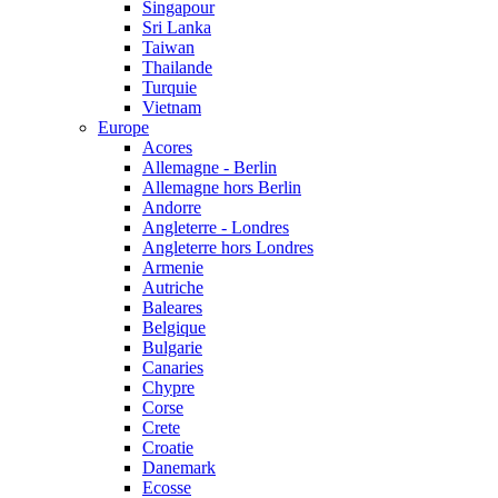
Singapour
Sri Lanka
Taiwan
Thailande
Turquie
Vietnam
Europe
Acores
Allemagne - Berlin
Allemagne hors Berlin
Andorre
Angleterre - Londres
Angleterre hors Londres
Armenie
Autriche
Baleares
Belgique
Bulgarie
Canaries
Chypre
Corse
Crete
Croatie
Danemark
Ecosse