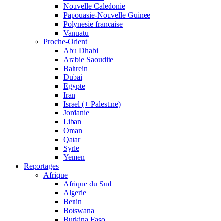
Nouvelle Caledonie
Papouasie-Nouvelle Guinee
Polynesie francaise
Vanuatu
Proche-Orient
Abu Dhabi
Arabie Saoudite
Bahrein
Dubai
Egypte
Iran
Israel (+ Palestine)
Jordanie
Liban
Oman
Qatar
Syrie
Yemen
Reportages
Afrique
Afrique du Sud
Algerie
Benin
Botswana
Burkina Faso