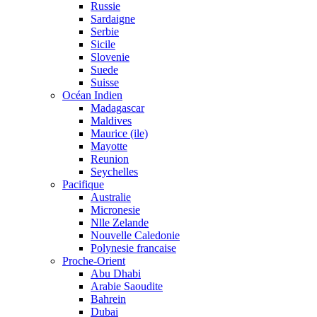
Russie
Sardaigne
Serbie
Sicile
Slovenie
Suede
Suisse
Océan Indien
Madagascar
Maldives
Maurice (ile)
Mayotte
Reunion
Seychelles
Pacifique
Australie
Micronesie
Nlle Zelande
Nouvelle Caledonie
Polynesie francaise
Proche-Orient
Abu Dhabi
Arabie Saoudite
Bahrein
Dubai