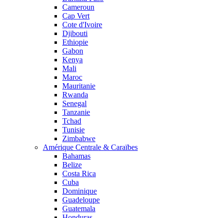
Cameroun
Cap Vert
Cote d'Ivoire
Djibouti
Ethiopie
Gabon
Kenya
Mali
Maroc
Mauritanie
Rwanda
Senegal
Tanzanie
Tchad
Tunisie
Zimbabwe
Amérique Centrale & Caraïbes
Bahamas
Belize
Costa Rica
Cuba
Dominique
Guadeloupe
Guatemala
Honduras