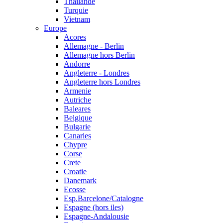
Thailande
Turquie
Vietnam
Europe
Acores
Allemagne - Berlin
Allemagne hors Berlin
Andorre
Angleterre - Londres
Angleterre hors Londres
Armenie
Autriche
Baleares
Belgique
Bulgarie
Canaries
Chypre
Corse
Crete
Croatie
Danemark
Ecosse
Esp.Barcelone/Catalogne
Espagne (hors iles)
Espagne-Andalousie