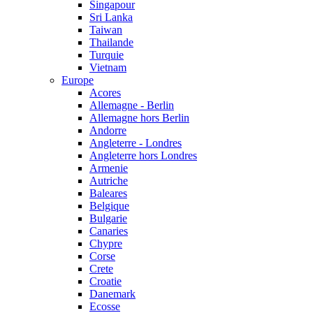
Singapour
Sri Lanka
Taiwan
Thailande
Turquie
Vietnam
Europe
Acores
Allemagne - Berlin
Allemagne hors Berlin
Andorre
Angleterre - Londres
Angleterre hors Londres
Armenie
Autriche
Baleares
Belgique
Bulgarie
Canaries
Chypre
Corse
Crete
Croatie
Danemark
Ecosse