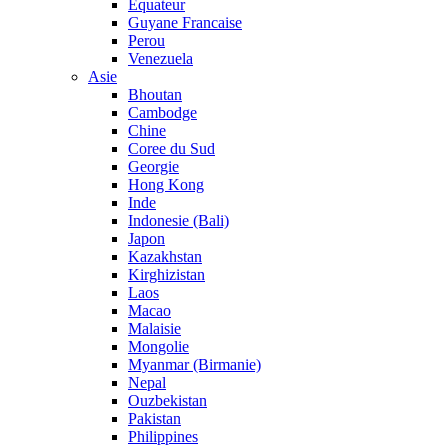
Equateur
Guyane Francaise
Perou
Venezuela
Asie
Bhoutan
Cambodge
Chine
Coree du Sud
Georgie
Hong Kong
Inde
Indonesie (Bali)
Japon
Kazakhstan
Kirghizistan
Laos
Macao
Malaisie
Mongolie
Myanmar (Birmanie)
Nepal
Ouzbekistan
Pakistan
Philippines