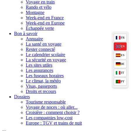
Voyage en train
Rando et vélo
Montagne
Week-end en France
Week-end en Europe
Échappée verte
Bon à savoir
FR
Annuaire
La santé en voyage
EN
Rester connecté
Le calendrier scolaire
ES
La sécurité en voyage
DE
Les sites utiles
Les assurances
IT
Les fuseaux horaires
Le climat, la météo
PT
Visas, passeports
Droits et recours
Dossiers
Tourisme responsable
Voyage de noces : où aller...
Croisière : comment choisir ?
Les compagnies low-cost
Europe : TGV et trains de nuit