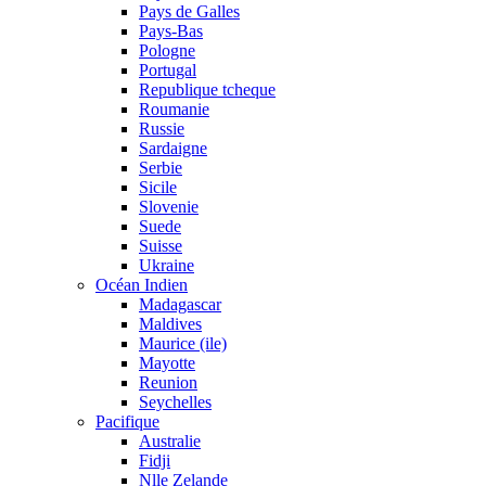
Pays de Galles
Pays-Bas
Pologne
Portugal
Republique tcheque
Roumanie
Russie
Sardaigne
Serbie
Sicile
Slovenie
Suede
Suisse
Ukraine
Océan Indien
Madagascar
Maldives
Maurice (ile)
Mayotte
Reunion
Seychelles
Pacifique
Australie
Fidji
Nlle Zelande