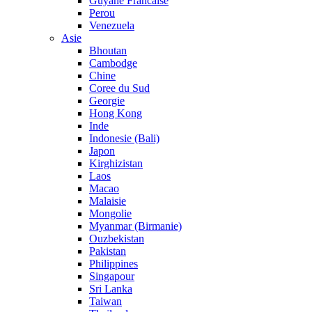
Guyane Francaise
Perou
Venezuela
Asie
Bhoutan
Cambodge
Chine
Coree du Sud
Georgie
Hong Kong
Inde
Indonesie (Bali)
Japon
Kirghizistan
Laos
Macao
Malaisie
Mongolie
Myanmar (Birmanie)
Ouzbekistan
Pakistan
Philippines
Singapour
Sri Lanka
Taiwan