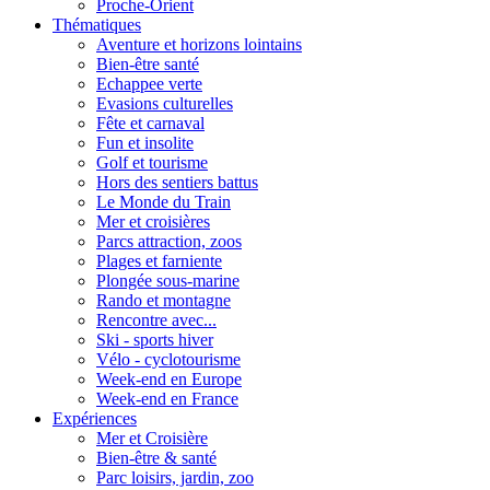
Proche-Orient
Thématiques
Aventure et horizons lointains
Bien-être santé
Echappee verte
Evasions culturelles
Fête et carnaval
Fun et insolite
Golf et tourisme
Hors des sentiers battus
Le Monde du Train
Mer et croisières
Parcs attraction, zoos
Plages et farniente
Plongée sous-marine
Rando et montagne
Rencontre avec...
Ski - sports hiver
Vélo - cyclotourisme
Week-end en Europe
Week-end en France
Expériences
Mer et Croisière
Bien-être & santé
Parc loisirs, jardin, zoo