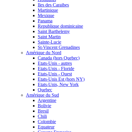
Iles des Caraibes
Martinique
Mexique
Panama
Republique dominicaine
Saint Barthelemy
Saint Martin
Sainte-Lucie
St-Vincent Grenadines
Amérique du Nord
Canada (hors Quebec)
Etats-Unis - autres
Etats-Unis - Floride
Etats-Unis - Ouest
Etats-Unis Est (hors NY)
Etats-Unis, New York
Quebec
Amérique du Sud
Argentine
Bolivie
Bresil
Chili
Colombie
Equateur