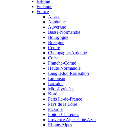
Estonie
Finlande
France
Alsace
Aquitaine
Auvergne
Basse-Normandie
Bourgogne
Bretagne
Centre
Champagne-Ardenne
Corse
Franche-Comté
Haute-Normandie
Languedoc-Roussillon
Limousin
Lorraine
Midi-Pyrénées
Nord
Paris Ile-de-France
Pays de la Loire
Picardie
Poitou-Charentes
Provence Alpes Côte Azur
Rhône-Alpes