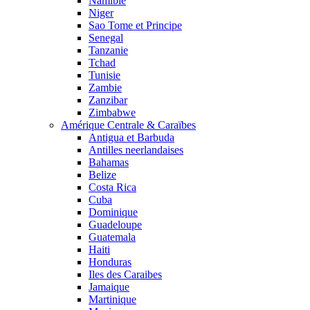
Namibie
Niger
Sao Tome et Principe
Senegal
Tanzanie
Tchad
Tunisie
Zambie
Zanzibar
Zimbabwe
Amérique Centrale & Caraïbes
Antigua et Barbuda
Antilles neerlandaises
Bahamas
Belize
Costa Rica
Cuba
Dominique
Guadeloupe
Guatemala
Haiti
Honduras
Iles des Caraibes
Jamaique
Martinique