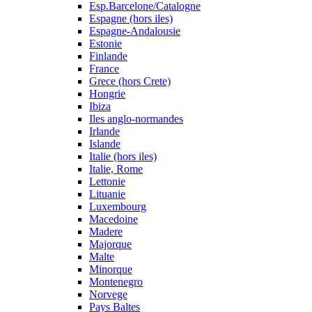
Esp.Barcelone/Catalogne
Espagne (hors iles)
Espagne-Andalousie
Estonie
Finlande
France
Grece (hors Crete)
Hongrie
Ibiza
Iles anglo-normandes
Irlande
Islande
Italie (hors iles)
Italie, Rome
Lettonie
Lituanie
Luxembourg
Macedoine
Madere
Majorque
Malte
Minorque
Montenegro
Norvege
Pays Baltes