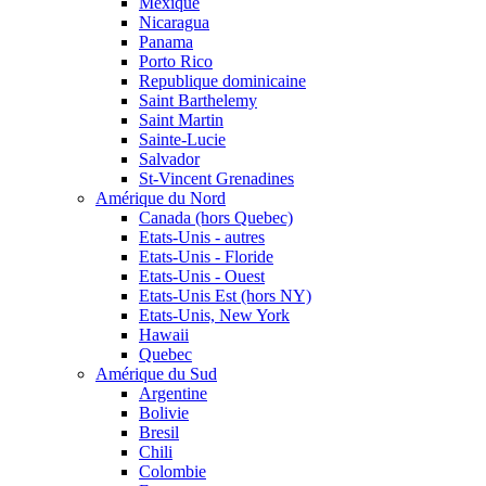
Mexique
Nicaragua
Panama
Porto Rico
Republique dominicaine
Saint Barthelemy
Saint Martin
Sainte-Lucie
Salvador
St-Vincent Grenadines
Amérique du Nord
Canada (hors Quebec)
Etats-Unis - autres
Etats-Unis - Floride
Etats-Unis - Ouest
Etats-Unis Est (hors NY)
Etats-Unis, New York
Hawaii
Quebec
Amérique du Sud
Argentine
Bolivie
Bresil
Chili
Colombie