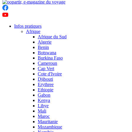
Infos pratiques
Afrique
Afrique du Sud
Algerie
Benin
Botswana
Burkina Faso
Cameroun
Cap Vert
Cote d'Ivoire
Djibouti
Erythree
Ethiopie
Gabon
Kenya
Libye
Mali
Maroc
Mauritanie
Mozambique