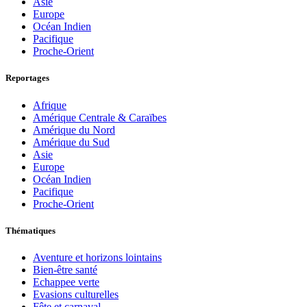
Asie
Europe
Océan Indien
Pacifique
Proche-Orient
Reportages
Afrique
Amérique Centrale & Caraïbes
Amérique du Nord
Amérique du Sud
Asie
Europe
Océan Indien
Pacifique
Proche-Orient
Thématiques
Aventure et horizons lointains
Bien-être santé
Echappee verte
Evasions culturelles
Fête et carnaval