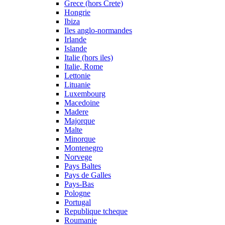
Grece (hors Crete)
Hongrie
Ibiza
Iles anglo-normandes
Irlande
Islande
Italie (hors iles)
Italie, Rome
Lettonie
Lituanie
Luxembourg
Macedoine
Madere
Majorque
Malte
Minorque
Montenegro
Norvege
Pays Baltes
Pays de Galles
Pays-Bas
Pologne
Portugal
Republique tcheque
Roumanie