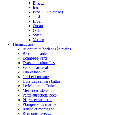
Egypte
Iran
Israel (+ Palestine)
Jordanie
Liban
Oman
Qatar
Syrie
Yemen
Thématiques
Aventure et horizons lointains
Bien-être santé
Echappee verte
Evasions culturelles
Fête et carnaval
Fun et insolite
Golf et tourisme
Hors des sentiers battus
Le Monde du Train
Mer et croisières
Parcs attraction, zoos
Plages et farniente
Plongée sous-marine
Rando et montagne
Rencontre avec...