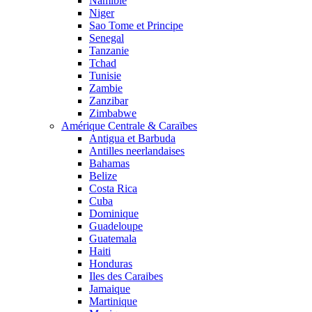
Namibie
Niger
Sao Tome et Principe
Senegal
Tanzanie
Tchad
Tunisie
Zambie
Zanzibar
Zimbabwe
Amérique Centrale & Caraïbes
Antigua et Barbuda
Antilles neerlandaises
Bahamas
Belize
Costa Rica
Cuba
Dominique
Guadeloupe
Guatemala
Haiti
Honduras
Iles des Caraibes
Jamaique
Martinique