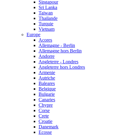
Singapour
Sri Lanka
Taiwan
Thailande
Turquie
Vietnam
Europe
Acores
Allemagne - Berlin
Allemagne hors Berlin
Andorre
Angleterre - Londres
Angleterre hors Londres
Armenie
Autriche
Baleares
Belgique
Bulgarie
Canaries
Chypre
Corse
Crete
Croatie
Danemark
Ecosse