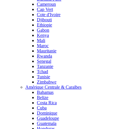
Cameroun
Cap Vert
Cote d'Ivoire
Djibouti
Ethiopie
Gabon
Kenya
Mali
Maroc
Mauritanie
Rwanda
Senegal
Tanzanie
Tchad
Tunisie
Zimbabwe
Amérique Centrale & Caraïbes
Bahamas
Belize
Costa Rica
Cuba
Dominique
Guadeloupe
Guatemala
Honduras