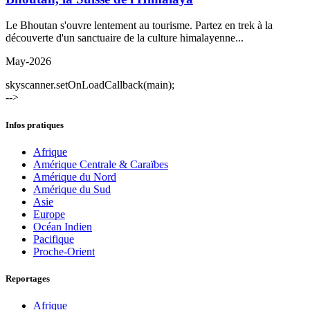
Le Bhoutan s'ouvre lentement au tourisme. Partez en trek à la
découverte d'un sanctuaire de la culture himalayenne...
May-2026
skyscanner.setOnLoadCallback(main);
-->
Infos pratiques
Afrique
Amérique Centrale & Caraïbes
Amérique du Nord
Amérique du Sud
Asie
Europe
Océan Indien
Pacifique
Proche-Orient
Reportages
Afrique