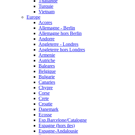
Thailande
Turquie
Vietnam
Europe
Acores
Allemagne - Berlin
Allemagne hors Berlin
Andorre
Angleterre - Londres
Angleterre hors Londres
Armenie
Autriche
Baleares
Belgique
Bulgarie
Canaries
Chypre
Corse
Crete
Croatie
Danemark
Ecosse
Esp.Barcelone/Catalogne
Espagne (hors iles)
Espagne-Andalousie