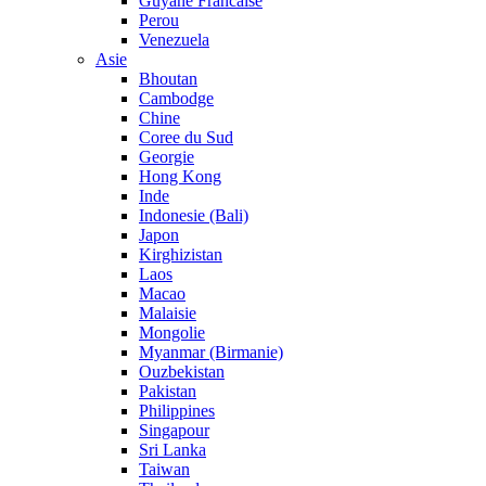
Guyane Francaise
Perou
Venezuela
Asie
Bhoutan
Cambodge
Chine
Coree du Sud
Georgie
Hong Kong
Inde
Indonesie (Bali)
Japon
Kirghizistan
Laos
Macao
Malaisie
Mongolie
Myanmar (Birmanie)
Ouzbekistan
Pakistan
Philippines
Singapour
Sri Lanka
Taiwan