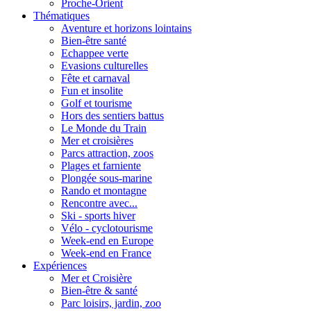
Proche-Orient
Thématiques
Aventure et horizons lointains
Bien-être santé
Echappee verte
Evasions culturelles
Fête et carnaval
Fun et insolite
Golf et tourisme
Hors des sentiers battus
Le Monde du Train
Mer et croisières
Parcs attraction, zoos
Plages et farniente
Plongée sous-marine
Rando et montagne
Rencontre avec...
Ski - sports hiver
Vélo - cyclotourisme
Week-end en Europe
Week-end en France
Expériences
Mer et Croisière
Bien-être & santé
Parc loisirs, jardin, zoo