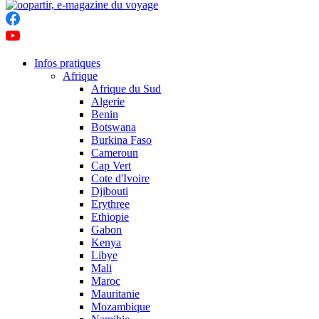
Infos pratiques
Afrique
Afrique du Sud
Algerie
Benin
Botswana
Burkina Faso
Cameroun
Cap Vert
Cote d'Ivoire
Djibouti
Erythree
Ethiopie
Gabon
Kenya
Libye
Mali
Maroc
Mauritanie
Mozambique