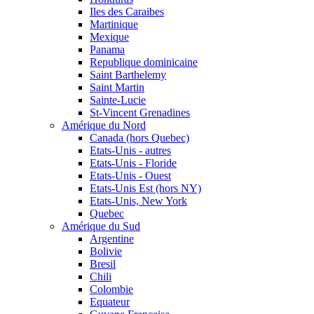
Iles des Caraibes
Martinique
Mexique
Panama
Republique dominicaine
Saint Barthelemy
Saint Martin
Sainte-Lucie
St-Vincent Grenadines
Amérique du Nord
Canada (hors Quebec)
Etats-Unis - autres
Etats-Unis - Floride
Etats-Unis - Ouest
Etats-Unis Est (hors NY)
Etats-Unis, New York
Quebec
Amérique du Sud
Argentine
Bolivie
Bresil
Chili
Colombie
Equateur