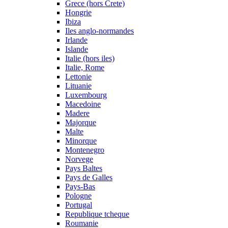
Grece (hors Crete)
Hongrie
Ibiza
Iles anglo-normandes
Irlande
Islande
Italie (hors iles)
Italie, Rome
Lettonie
Lituanie
Luxembourg
Macedoine
Madere
Majorque
Malte
Minorque
Montenegro
Norvege
Pays Baltes
Pays de Galles
Pays-Bas
Pologne
Portugal
Republique tcheque
Roumanie