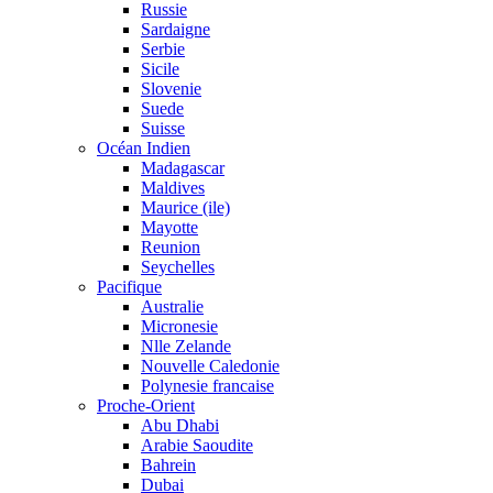
Russie
Sardaigne
Serbie
Sicile
Slovenie
Suede
Suisse
Océan Indien
Madagascar
Maldives
Maurice (ile)
Mayotte
Reunion
Seychelles
Pacifique
Australie
Micronesie
Nlle Zelande
Nouvelle Caledonie
Polynesie francaise
Proche-Orient
Abu Dhabi
Arabie Saoudite
Bahrein
Dubai