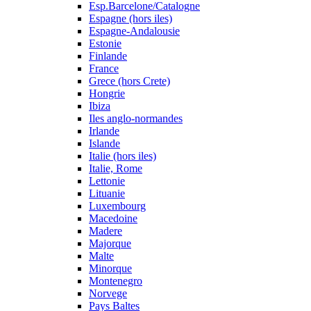
Esp.Barcelone/Catalogne
Espagne (hors iles)
Espagne-Andalousie
Estonie
Finlande
France
Grece (hors Crete)
Hongrie
Ibiza
Iles anglo-normandes
Irlande
Islande
Italie (hors iles)
Italie, Rome
Lettonie
Lituanie
Luxembourg
Macedoine
Madere
Majorque
Malte
Minorque
Montenegro
Norvege
Pays Baltes