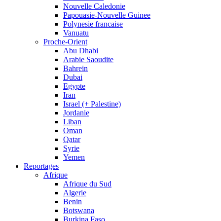
Nouvelle Caledonie
Papouasie-Nouvelle Guinee
Polynesie francaise
Vanuatu
Proche-Orient
Abu Dhabi
Arabie Saoudite
Bahrein
Dubai
Egypte
Iran
Israel (+ Palestine)
Jordanie
Liban
Oman
Qatar
Syrie
Yemen
Reportages
Afrique
Afrique du Sud
Algerie
Benin
Botswana
Burkina Faso