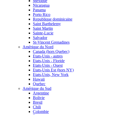
Mexique
Nicaragua
Panama
Porto Rico
Republique dominicaine
Saint Barthelemy
Saint Martin
Sainte-Lucie
Salvador
St-Vincent Grenadines
Amérique du Nord
Canada (hors Quebec)
Etats-Unis - autres
Etats-Unis - Floride
Etats-Unis - Ouest
Etats-Unis Est (hors NY)
Etats-Unis, New York
Hawaii
Quebec
Amérique du Sud
Argentine
Bolivie
Bresil
Chili
Colombie