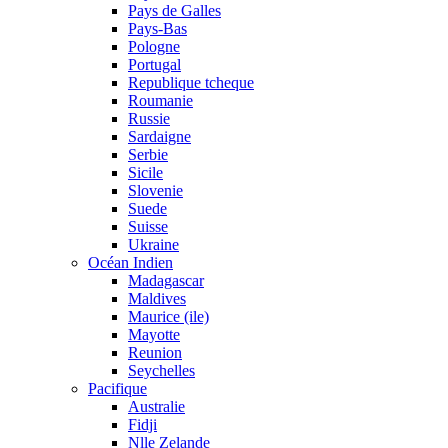
Pays de Galles
Pays-Bas
Pologne
Portugal
Republique tcheque
Roumanie
Russie
Sardaigne
Serbie
Sicile
Slovenie
Suede
Suisse
Ukraine
Océan Indien
Madagascar
Maldives
Maurice (ile)
Mayotte
Reunion
Seychelles
Pacifique
Australie
Fidji
Nlle Zelande