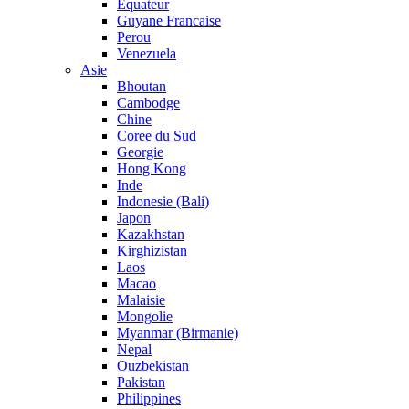
Equateur
Guyane Francaise
Perou
Venezuela
Asie
Bhoutan
Cambodge
Chine
Coree du Sud
Georgie
Hong Kong
Inde
Indonesie (Bali)
Japon
Kazakhstan
Kirghizistan
Laos
Macao
Malaisie
Mongolie
Myanmar (Birmanie)
Nepal
Ouzbekistan
Pakistan
Philippines