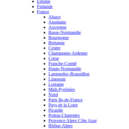
Estonie
Finlande
France
Alsace
Aquitaine
Auvergne
Basse-Normandie
Bourgogne
Bretagne
Centre
Champagne-Ardenne
Corse
Franche-Comté
Haute-Normandie
Languedoc-Roussillon
Limousin
Lorraine
Midi-Pyrénées
Nord
Paris Ile-de-France
Pays de la Loire
Picardie
Poitou-Charentes
Provence Alpes Côte Azur
Rhône-Alpes