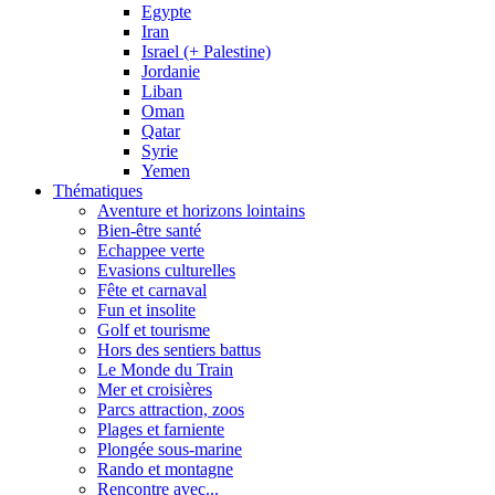
Egypte
Iran
Israel (+ Palestine)
Jordanie
Liban
Oman
Qatar
Syrie
Yemen
Thématiques
Aventure et horizons lointains
Bien-être santé
Echappee verte
Evasions culturelles
Fête et carnaval
Fun et insolite
Golf et tourisme
Hors des sentiers battus
Le Monde du Train
Mer et croisières
Parcs attraction, zoos
Plages et farniente
Plongée sous-marine
Rando et montagne
Rencontre avec...