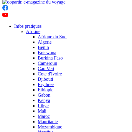
Infos pratiques
Afrique
Afrique du Sud
Algerie
Benin
Botswana
Burkina Faso
Cameroun
Cap Vert
Cote d'Ivoire
Djibouti
Erythree
Ethiopie
Gabon
Kenya
Libye
Mali
Maroc
Mauritanie
Mozambique