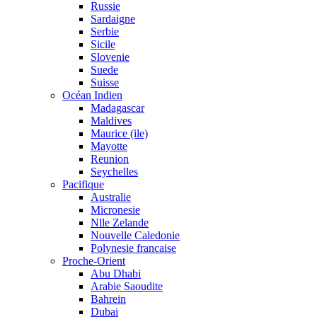
Russie
Sardaigne
Serbie
Sicile
Slovenie
Suede
Suisse
Océan Indien
Madagascar
Maldives
Maurice (ile)
Mayotte
Reunion
Seychelles
Pacifique
Australie
Micronesie
Nlle Zelande
Nouvelle Caledonie
Polynesie francaise
Proche-Orient
Abu Dhabi
Arabie Saoudite
Bahrein
Dubai