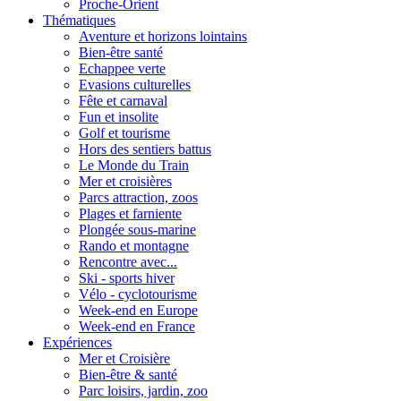
Proche-Orient
Thématiques
Aventure et horizons lointains
Bien-être santé
Echappee verte
Evasions culturelles
Fête et carnaval
Fun et insolite
Golf et tourisme
Hors des sentiers battus
Le Monde du Train
Mer et croisières
Parcs attraction, zoos
Plages et farniente
Plongée sous-marine
Rando et montagne
Rencontre avec...
Ski - sports hiver
Vélo - cyclotourisme
Week-end en Europe
Week-end en France
Expériences
Mer et Croisière
Bien-être & santé
Parc loisirs, jardin, zoo