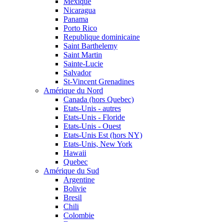
Mexique
Nicaragua
Panama
Porto Rico
Republique dominicaine
Saint Barthelemy
Saint Martin
Sainte-Lucie
Salvador
St-Vincent Grenadines
Amérique du Nord
Canada (hors Quebec)
Etats-Unis - autres
Etats-Unis - Floride
Etats-Unis - Ouest
Etats-Unis Est (hors NY)
Etats-Unis, New York
Hawaii
Quebec
Amérique du Sud
Argentine
Bolivie
Bresil
Chili
Colombie