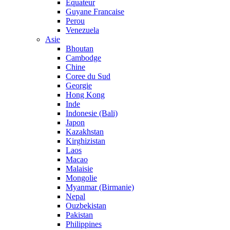
Equateur
Guyane Francaise
Perou
Venezuela
Asie
Bhoutan
Cambodge
Chine
Coree du Sud
Georgie
Hong Kong
Inde
Indonesie (Bali)
Japon
Kazakhstan
Kirghizistan
Laos
Macao
Malaisie
Mongolie
Myanmar (Birmanie)
Nepal
Ouzbekistan
Pakistan
Philippines