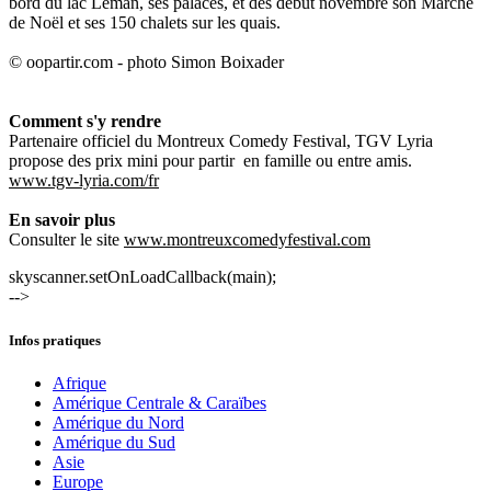
bord du lac Léman, ses palaces, et dès début novembre son Marché
de Noël et ses 150 chalets sur les quais.
© oopartir.com - photo Simon Boixader
Comment s'y rendre
Partenaire officiel du Montreux Comedy Festival, TGV Lyria
propose des prix mini pour partir en famille ou entre amis.
www.tgv-lyria.com/fr
En savoir plus
Consulter le site
www.montreuxcomedyfestival.com
skyscanner.setOnLoadCallback(main);
-->
Infos pratiques
Afrique
Amérique Centrale & Caraïbes
Amérique du Nord
Amérique du Sud
Asie
Europe