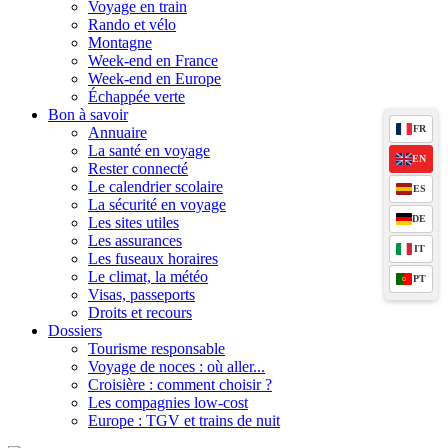
Voyage en train
Rando et vélo
Montagne
Week-end en France
Week-end en Europe
Échappée verte
Bon à savoir
FR
Annuaire
La santé en voyage
EN
Rester connecté
Le calendrier scolaire
ES
La sécurité en voyage
DE
Les sites utiles
Les assurances
IT
Les fuseaux horaires
Le climat, la météo
PT
Visas, passeports
Droits et recours
Dossiers
Tourisme responsable
Voyage de noces : où aller...
Croisière : comment choisir ?
Les compagnies low-cost
Europe : TGV et trains de nuit