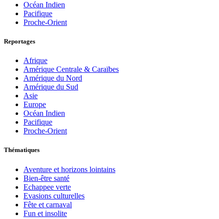
Océan Indien
Pacifique
Proche-Orient
Reportages
Afrique
Amérique Centrale & Caraïbes
Amérique du Nord
Amérique du Sud
Asie
Europe
Océan Indien
Pacifique
Proche-Orient
Thématiques
Aventure et horizons lointains
Bien-être santé
Echappee verte
Evasions culturelles
Fête et carnaval
Fun et insolite