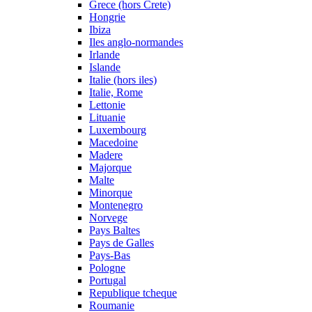
Grece (hors Crete)
Hongrie
Ibiza
Iles anglo-normandes
Irlande
Islande
Italie (hors iles)
Italie, Rome
Lettonie
Lituanie
Luxembourg
Macedoine
Madere
Majorque
Malte
Minorque
Montenegro
Norvege
Pays Baltes
Pays de Galles
Pays-Bas
Pologne
Portugal
Republique tcheque
Roumanie