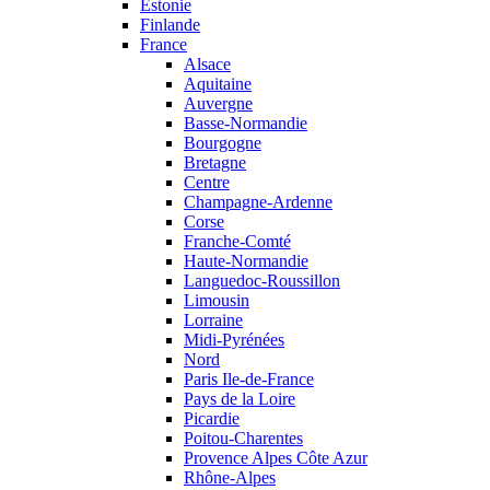
Estonie
Finlande
France
Alsace
Aquitaine
Auvergne
Basse-Normandie
Bourgogne
Bretagne
Centre
Champagne-Ardenne
Corse
Franche-Comté
Haute-Normandie
Languedoc-Roussillon
Limousin
Lorraine
Midi-Pyrénées
Nord
Paris Ile-de-France
Pays de la Loire
Picardie
Poitou-Charentes
Provence Alpes Côte Azur
Rhône-Alpes