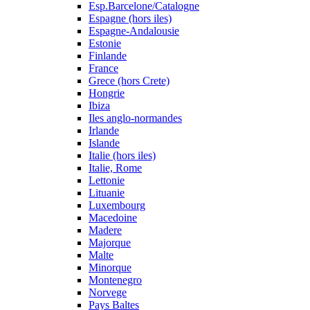
Esp.Barcelone/Catalogne
Espagne (hors iles)
Espagne-Andalousie
Estonie
Finlande
France
Grece (hors Crete)
Hongrie
Ibiza
Iles anglo-normandes
Irlande
Islande
Italie (hors iles)
Italie, Rome
Lettonie
Lituanie
Luxembourg
Macedoine
Madere
Majorque
Malte
Minorque
Montenegro
Norvege
Pays Baltes