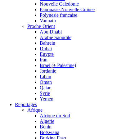
Nouvelle Caledonie
Papouasie-Nouvelle Guinee
Polynesie francaise
Vanuatu
Proche-Orient
Abu Dhabi
Arabie Saoudite
Bahrein
Dubai
Egypte
Iran
Israel (+ Palestine)
Jordanie
Liban
Oman
Qatar
Syrie
Yemen
Reportages
Afrique
Afrique du Sud
Algerie
Benin
Botswana
Burkina Faso