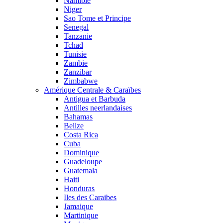
Namibie
Niger
Sao Tome et Principe
Senegal
Tanzanie
Tchad
Tunisie
Zambie
Zanzibar
Zimbabwe
Amérique Centrale & Caraïbes
Antigua et Barbuda
Antilles neerlandaises
Bahamas
Belize
Costa Rica
Cuba
Dominique
Guadeloupe
Guatemala
Haiti
Honduras
Iles des Caraibes
Jamaique
Martinique