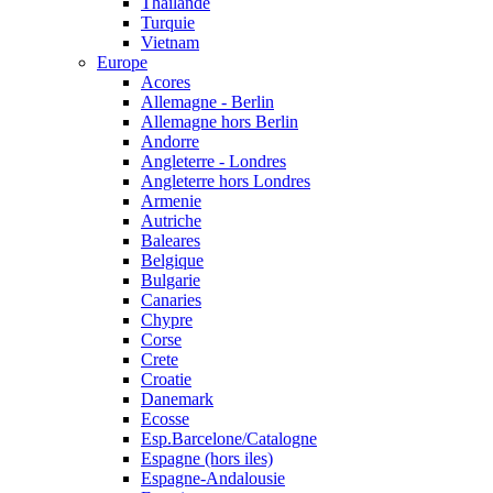
Thailande
Turquie
Vietnam
Europe
Acores
Allemagne - Berlin
Allemagne hors Berlin
Andorre
Angleterre - Londres
Angleterre hors Londres
Armenie
Autriche
Baleares
Belgique
Bulgarie
Canaries
Chypre
Corse
Crete
Croatie
Danemark
Ecosse
Esp.Barcelone/Catalogne
Espagne (hors iles)
Espagne-Andalousie