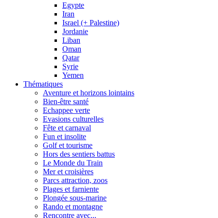
Egypte
Iran
Israel (+ Palestine)
Jordanie
Liban
Oman
Qatar
Syrie
Yemen
Thématiques
Aventure et horizons lointains
Bien-être santé
Echappee verte
Evasions culturelles
Fête et carnaval
Fun et insolite
Golf et tourisme
Hors des sentiers battus
Le Monde du Train
Mer et croisières
Parcs attraction, zoos
Plages et farniente
Plongée sous-marine
Rando et montagne
Rencontre avec...