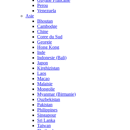
Guyane Francaise
Perou
Venezuela
Asie
Bhoutan
Cambodge
Chine
Coree du Sud
Georgie
Hong Kong
Inde
Indonesie (Bali)
Japon
Kirghizistan
Laos
Macao
Malaisie
Mongolie
Myanmar (Birmanie)
Ouzbekistan
Pakistan
Philippines
Singapour
Sri Lanka
Taiwan