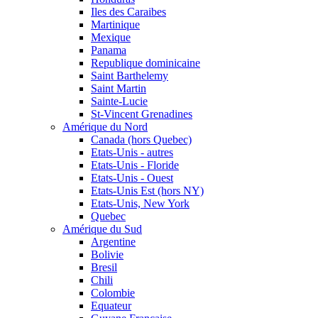
Iles des Caraibes
Martinique
Mexique
Panama
Republique dominicaine
Saint Barthelemy
Saint Martin
Sainte-Lucie
St-Vincent Grenadines
Amérique du Nord
Canada (hors Quebec)
Etats-Unis - autres
Etats-Unis - Floride
Etats-Unis - Ouest
Etats-Unis Est (hors NY)
Etats-Unis, New York
Quebec
Amérique du Sud
Argentine
Bolivie
Bresil
Chili
Colombie
Equateur