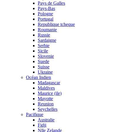
Pays de Galles
Pays-Bas
Pologne
Portugal
Republique tcheque
Roumanie
Russie
Sardaigne
Serbie
Sicile
Slovenie
Suede
Suisse
Ukraine
Océan Indien
Madagascar
Maldives
Maurice (ile)
Mayotte
Reunion
Seychelles
Pacifique
Australie
Fidji
Nlle Zelande