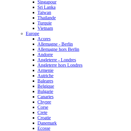
Singapour
Sri Lanka
Taiwan
Thailande
Turquie
Vietnam
Europe
Acores
Allemagne - Berlin
Allemagne hors Berlin
Andorre
Angleterre - Londres
Angleterre hors Londres
Armenie
Autriche
Baleares
Belgique
Bulgarie
Canaries
Chypre
Corse
Crete
Croatie
Danemark
Ecosse