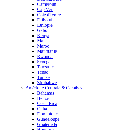
Cameroun
Cap Vert
Cote d'Ivoire
Djibouti
Ethiopie
Gabon
Kenya
Mali
Maroc
Mauritanie
Rwanda
Senegal
Tanzanie
Tchad
Tunisie
Zimbabwe
Amérique Centrale & Caraïbes
Bahamas
Belize
Costa Rica
Cuba
Dominique
Guadeloupe
Guatemala
Honduras