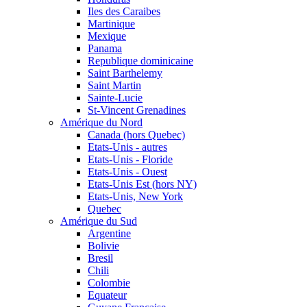
Iles des Caraibes
Martinique
Mexique
Panama
Republique dominicaine
Saint Barthelemy
Saint Martin
Sainte-Lucie
St-Vincent Grenadines
Amérique du Nord
Canada (hors Quebec)
Etats-Unis - autres
Etats-Unis - Floride
Etats-Unis - Ouest
Etats-Unis Est (hors NY)
Etats-Unis, New York
Quebec
Amérique du Sud
Argentine
Bolivie
Bresil
Chili
Colombie
Equateur