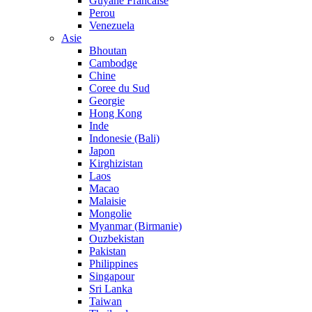
Guyane Francaise
Perou
Venezuela
Asie
Bhoutan
Cambodge
Chine
Coree du Sud
Georgie
Hong Kong
Inde
Indonesie (Bali)
Japon
Kirghizistan
Laos
Macao
Malaisie
Mongolie
Myanmar (Birmanie)
Ouzbekistan
Pakistan
Philippines
Singapour
Sri Lanka
Taiwan