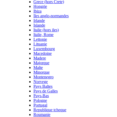
Grece (hors Crete)
Hongrie
Ibiza
Iles anglo-normandes
Irlande
Islande
Italie (hors iles)
Italie, Rome
Lettonie
Lituanie
Luxembourg
Macedoine
Madere
Majorque
Malte
Minorque
Montenegro
Norvege
Pays Baltes
Pays de Galles
Pays-Bas
Pologne
Portugal
Republique tcheque
Roumanie