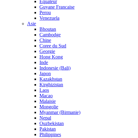
Equateur
Guyane Francaise
Perou
Venezuela
Asie
Bhoutan
Cambodge
Chine
Coree du Sud
Georgie
Hong Kong
Inde
Indonesie (Bali)
Japon
Kazakhstan
Kirghizistan
Laos
Macao
Malaisie
Mongolie
Myanmar (Birmanie)
Nepal
Ouzbekistan
Pakistan
Philippines