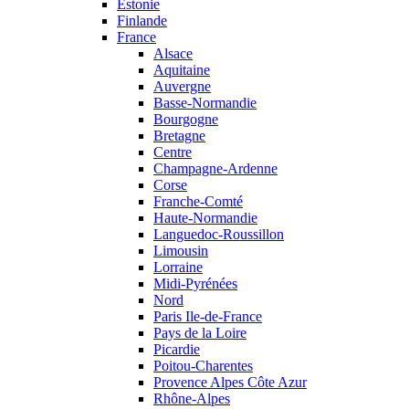
Estonie
Finlande
France
Alsace
Aquitaine
Auvergne
Basse-Normandie
Bourgogne
Bretagne
Centre
Champagne-Ardenne
Corse
Franche-Comté
Haute-Normandie
Languedoc-Roussillon
Limousin
Lorraine
Midi-Pyrénées
Nord
Paris Ile-de-France
Pays de la Loire
Picardie
Poitou-Charentes
Provence Alpes Côte Azur
Rhône-Alpes