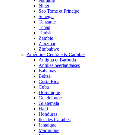
Namibie
Niger
Sao Tome et Principe
Senegal
Tanzanie
Tchad
Tunisie
Zambie
Zanzibar
Zimbabwe
Amérique Centrale & Caraïbes
Antigua et Barbuda
Antilles neerlandaises
Bahamas
Belize
Costa Rica
Cuba
Dominique
Guadeloupe
Guatemala
Haiti
Honduras
Iles des Caraibes
Jamaique
Martinique