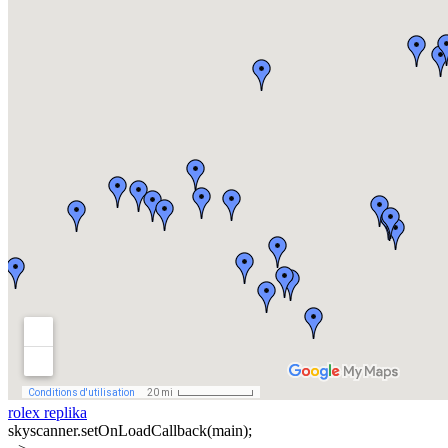
rolex replika
skyscanner.setOnLoadCallback(main);