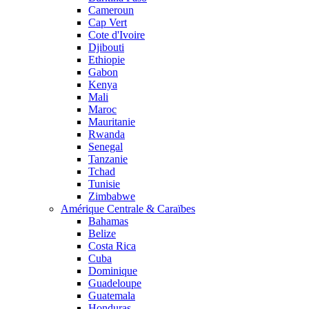
Cameroun
Cap Vert
Cote d'Ivoire
Djibouti
Ethiopie
Gabon
Kenya
Mali
Maroc
Mauritanie
Rwanda
Senegal
Tanzanie
Tchad
Tunisie
Zimbabwe
Amérique Centrale & Caraïbes
Bahamas
Belize
Costa Rica
Cuba
Dominique
Guadeloupe
Guatemala
Honduras