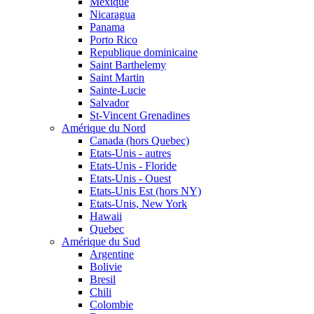
Mexique
Nicaragua
Panama
Porto Rico
Republique dominicaine
Saint Barthelemy
Saint Martin
Sainte-Lucie
Salvador
St-Vincent Grenadines
Amérique du Nord
Canada (hors Quebec)
Etats-Unis - autres
Etats-Unis - Floride
Etats-Unis - Ouest
Etats-Unis Est (hors NY)
Etats-Unis, New York
Hawaii
Quebec
Amérique du Sud
Argentine
Bolivie
Bresil
Chili
Colombie