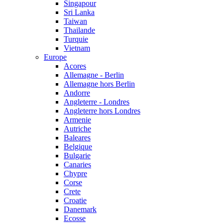
Singapour
Sri Lanka
Taiwan
Thailande
Turquie
Vietnam
Europe
Acores
Allemagne - Berlin
Allemagne hors Berlin
Andorre
Angleterre - Londres
Angleterre hors Londres
Armenie
Autriche
Baleares
Belgique
Bulgarie
Canaries
Chypre
Corse
Crete
Croatie
Danemark
Ecosse