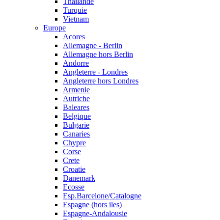
Thailande
Turquie
Vietnam
Europe
Acores
Allemagne - Berlin
Allemagne hors Berlin
Andorre
Angleterre - Londres
Angleterre hors Londres
Armenie
Autriche
Baleares
Belgique
Bulgarie
Canaries
Chypre
Corse
Crete
Croatie
Danemark
Ecosse
Esp.Barcelone/Catalogne
Espagne (hors iles)
Espagne-Andalousie