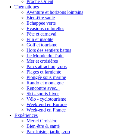
Proche-Orient
Thématiques
Aventure et horizons lointains
Bien-être santé
Echappee verte
Evasions culturelles
Fête et carnaval
Fun et insolite
Golf et tourisme
Hors des sentiers battus
Le Monde du Train
Mer et croisières
Parcs attraction, zoos
Plages et farniente
Plongée sous-marine
Rando et montagne
Rencontre avec...
Ski - sports hiver
Vélo - cyclotourisme
Week-end en Europe
Week-end en France
Expériences
Mer et Croisière
Bien-être & santé
Parc loisirs, jardin, zoo