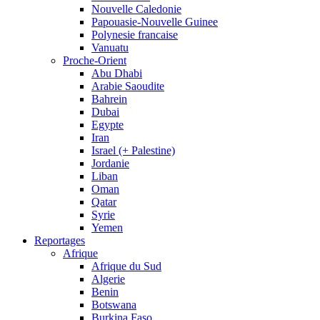
Nouvelle Caledonie
Papouasie-Nouvelle Guinee
Polynesie francaise
Vanuatu
Proche-Orient
Abu Dhabi
Arabie Saoudite
Bahrein
Dubai
Egypte
Iran
Israel (+ Palestine)
Jordanie
Liban
Oman
Qatar
Syrie
Yemen
Reportages
Afrique
Afrique du Sud
Algerie
Benin
Botswana
Burkina Faso