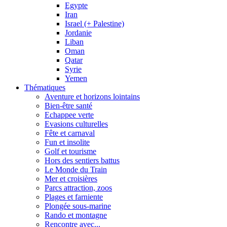
Egypte
Iran
Israel (+ Palestine)
Jordanie
Liban
Oman
Qatar
Syrie
Yemen
Thématiques
Aventure et horizons lointains
Bien-être santé
Echappee verte
Evasions culturelles
Fête et carnaval
Fun et insolite
Golf et tourisme
Hors des sentiers battus
Le Monde du Train
Mer et croisières
Parcs attraction, zoos
Plages et farniente
Plongée sous-marine
Rando et montagne
Rencontre avec...