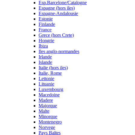
Esp.Barcelone/Catalogne
Espagne (hors iles)
Espagne-Andalousie
Estonie
Finlande
France
Grece (hors Crete)
Hongrie
Ibiza
Iles anglo-normandes
Irlande
Islande
Italie (hors iles)
Italie, Rome
Lettonie
Lituanie
Luxembourg
Macedoine
Madere
Majorque
Malte
Minorque
Montenegro
Norvege
Pays Baltes