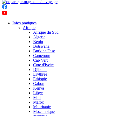
Infos pratiques
Afrique
Afrique du Sud
Algerie
Benin
Botswana
Burkina Faso
Cameroun
Cap Vert
Cote d'Ivoire
Djibouti
Erythree
Ethiopie
Gabon
Kenya
Libye
Mali
Maroc
Mauritanie
Mozambique