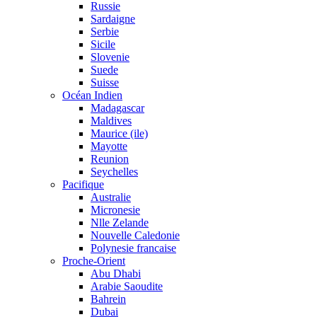
Russie
Sardaigne
Serbie
Sicile
Slovenie
Suede
Suisse
Océan Indien
Madagascar
Maldives
Maurice (ile)
Mayotte
Reunion
Seychelles
Pacifique
Australie
Micronesie
Nlle Zelande
Nouvelle Caledonie
Polynesie francaise
Proche-Orient
Abu Dhabi
Arabie Saoudite
Bahrein
Dubai