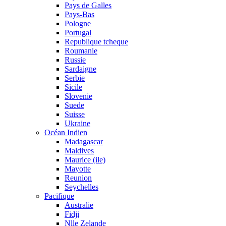
Pays de Galles
Pays-Bas
Pologne
Portugal
Republique tcheque
Roumanie
Russie
Sardaigne
Serbie
Sicile
Slovenie
Suede
Suisse
Ukraine
Océan Indien
Madagascar
Maldives
Maurice (ile)
Mayotte
Reunion
Seychelles
Pacifique
Australie
Fidji
Nlle Zelande