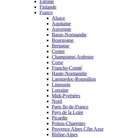
Estonie
Finlande
France
Alsace
Aquitaine
Auvergne
Basse-Normandie
Bourgogne
Bretagne
Centre
Champagne-Ardenne
Corse
Franche-Comté
Haute-Normandie
Languedoc-Roussillon
Limousin
Lorraine
Midi-Pyrénées
Nord
Paris Ile-de-France
Pays de la Loire
Picardie
Poitou-Charentes
Provence Alpes Côte Azur
Rhône-Alpes