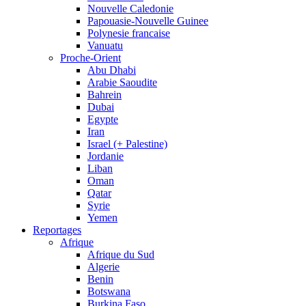
Nouvelle Caledonie
Papouasie-Nouvelle Guinee
Polynesie francaise
Vanuatu
Proche-Orient
Abu Dhabi
Arabie Saoudite
Bahrein
Dubai
Egypte
Iran
Israel (+ Palestine)
Jordanie
Liban
Oman
Qatar
Syrie
Yemen
Reportages
Afrique
Afrique du Sud
Algerie
Benin
Botswana
Burkina Faso