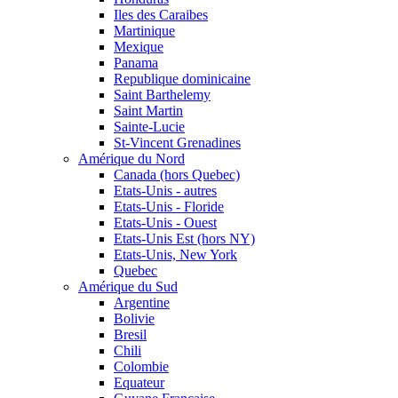
Iles des Caraibes
Martinique
Mexique
Panama
Republique dominicaine
Saint Barthelemy
Saint Martin
Sainte-Lucie
St-Vincent Grenadines
Amérique du Nord
Canada (hors Quebec)
Etats-Unis - autres
Etats-Unis - Floride
Etats-Unis - Ouest
Etats-Unis Est (hors NY)
Etats-Unis, New York
Quebec
Amérique du Sud
Argentine
Bolivie
Bresil
Chili
Colombie
Equateur