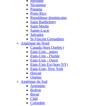
Mexique
Nicaragua
Panama
Porto Rico
Republique dominicaine
Saint Barthelemy
Saint Martin
Sainte-Lucie
Salvador
St-Vincent Grenadines
Amérique du Nord
Canada (hors Quebec)
Etats-Unis - autres
Etats-Unis - Floride
Etats-Unis - Ouest
Etats-Unis Est (hors NY)
Etats-Unis, New York
Hawaii
Quebec
Amérique du Sud
Argentine
Bolivie
Bresil
Chili
Colombie