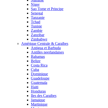
Namibie
Niger
Sao Tome et Principe
Senegal
Tanzanie
Tchad
Tunisie
Zambie
Zanzibar
Zimbabwe
Amérique Centrale & Caraïbes
Antigua et Barbuda
Antilles neerlandaises
Bahamas
Belize
Costa Rica
Cuba
Dominique
Guadeloupe
Guatemala
Haiti
Honduras
Iles des Caraibes
Jamaique
Martinique