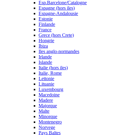
Esp.Barcelone/Catalogne
Espagne (hors iles)
Espagne-Andalousie
Estonie
Finlande
France
Grece (hors Crete)
Hongrie
Ibiza
Iles anglo-normandes
Irlande
Islande
Italie (hors iles)
Italie, Rome
Lettonie
Lituanie
Luxembourg
Macedoine
Madere
Majorque
Malte
Minorque
Montenegro
Norvege
Pays Baltes