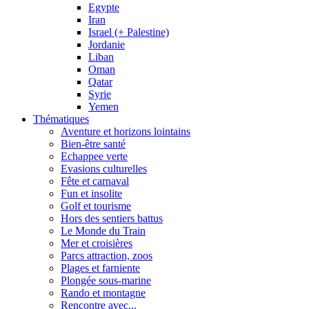
Egypte
Iran
Israel (+ Palestine)
Jordanie
Liban
Oman
Qatar
Syrie
Yemen
Thématiques
Aventure et horizons lointains
Bien-être santé
Echappee verte
Evasions culturelles
Fête et carnaval
Fun et insolite
Golf et tourisme
Hors des sentiers battus
Le Monde du Train
Mer et croisières
Parcs attraction, zoos
Plages et farniente
Plongée sous-marine
Rando et montagne
Rencontre avec...