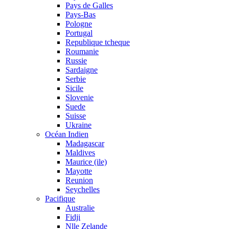
Pays de Galles
Pays-Bas
Pologne
Portugal
Republique tcheque
Roumanie
Russie
Sardaigne
Serbie
Sicile
Slovenie
Suede
Suisse
Ukraine
Océan Indien
Madagascar
Maldives
Maurice (ile)
Mayotte
Reunion
Seychelles
Pacifique
Australie
Fidji
Nlle Zelande