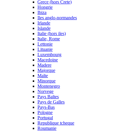
Grece (hors Crete)
Hongrie
Ibiza
Iles anglo-normandes
Irlande
Islande
Italie (hors iles)
Italie, Rome
Lettonie
Lituanie
Luxembourg
Macedoine
Madere
Majorque
Malte
Minorque
Montenegro
Norvege
Pays Baltes
Pays de Galles
Pays-Bas
Pologne
Portugal
Republique tcheque
Roumanie