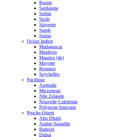
Russie
Sardaigne
Serbie
Sicile
Slovenie
Suede
Suisse
Océan Indien
Madagascar
Maldives
Maurice (ile)
Mayotte
Reunion
Seychelles
Pacifique
Australie
Micronesie
Nlle Zelande
Nouvelle Caledonie
Polynesie francaise
Proche-Orient
Abu Dhabi
Arabie Saoudite
Bahrein
Dubai