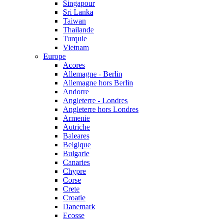
Singapour
Sri Lanka
Taiwan
Thailande
Turquie
Vietnam
Europe
Acores
Allemagne - Berlin
Allemagne hors Berlin
Andorre
Angleterre - Londres
Angleterre hors Londres
Armenie
Autriche
Baleares
Belgique
Bulgarie
Canaries
Chypre
Corse
Crete
Croatie
Danemark
Ecosse