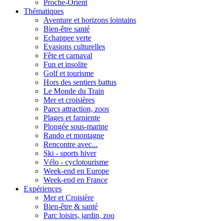
Proche-Orient
Thématiques
Aventure et horizons lointains
Bien-être santé
Echappee verte
Evasions culturelles
Fête et carnaval
Fun et insolite
Golf et tourisme
Hors des sentiers battus
Le Monde du Train
Mer et croisières
Parcs attraction, zoos
Plages et farniente
Plongée sous-marine
Rando et montagne
Rencontre avec...
Ski - sports hiver
Vélo - cyclotourisme
Week-end en Europe
Week-end en France
Expériences
Mer et Croisière
Bien-être & santé
Parc loisirs, jardin, zoo