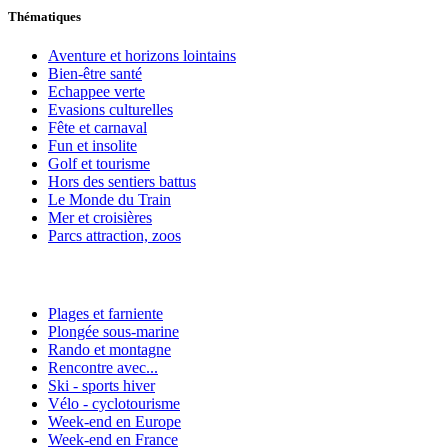
Thématiques
Aventure et horizons lointains
Bien-être santé
Echappee verte
Evasions culturelles
Fête et carnaval
Fun et insolite
Golf et tourisme
Hors des sentiers battus
Le Monde du Train
Mer et croisières
Parcs attraction, zoos
Plages et farniente
Plongée sous-marine
Rando et montagne
Rencontre avec...
Ski - sports hiver
Vélo - cyclotourisme
Week-end en Europe
Week-end en France