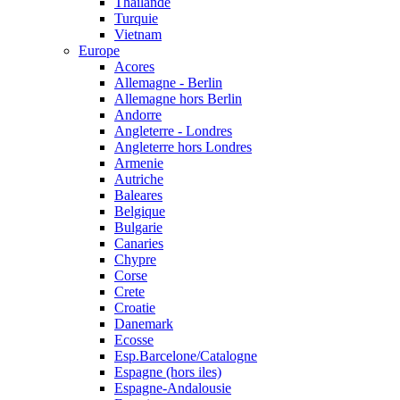
Thailande
Turquie
Vietnam
Europe
Acores
Allemagne - Berlin
Allemagne hors Berlin
Andorre
Angleterre - Londres
Angleterre hors Londres
Armenie
Autriche
Baleares
Belgique
Bulgarie
Canaries
Chypre
Corse
Crete
Croatie
Danemark
Ecosse
Esp.Barcelone/Catalogne
Espagne (hors iles)
Espagne-Andalousie