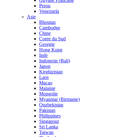
Guyane Francaise
Perou
Venezuela
Asie
Bhoutan
Cambodge
Chine
Coree du Sud
Georgie
Hong Kong
Inde
Indonesie (Bali)
Japon
Kirghizistan
Laos
Macao
Malaisie
Mongolie
Myanmar (Birmanie)
Ouzbekistan
Pakistan
Philippines
Singapour
Sri Lanka
Taiwan