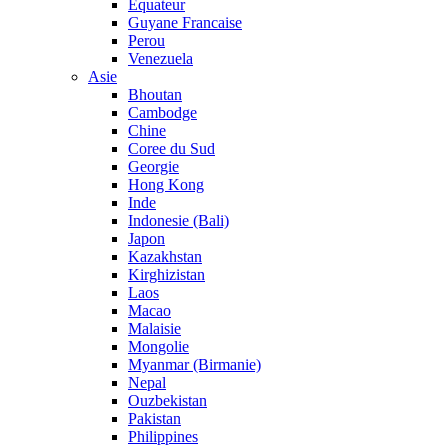
Equateur
Guyane Francaise
Perou
Venezuela
Asie
Bhoutan
Cambodge
Chine
Coree du Sud
Georgie
Hong Kong
Inde
Indonesie (Bali)
Japon
Kazakhstan
Kirghizistan
Laos
Macao
Malaisie
Mongolie
Myanmar (Birmanie)
Nepal
Ouzbekistan
Pakistan
Philippines