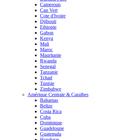
Cameroun
Cap Vert
Cote d'Ivoire
Djibouti
Ethiopie
Gabon
Kenya
Mali
Maroc
Mauritanie
Rwanda
Senegal
Tanzanie
Tchad
Tunisie
Zimbabwe
Amérique Centrale & Caraïbes
Bahamas
Belize
Costa Rica
Cuba
Dominique
Guadeloupe
Guatemala
Honduras