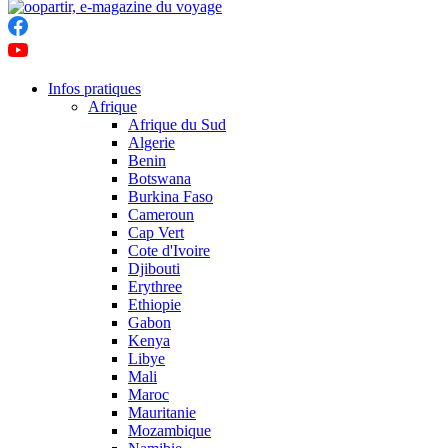
Infos pratiques
Afrique
Afrique du Sud
Algerie
Benin
Botswana
Burkina Faso
Cameroun
Cap Vert
Cote d'Ivoire
Djibouti
Erythree
Ethiopie
Gabon
Kenya
Libye
Mali
Maroc
Mauritanie
Mozambique