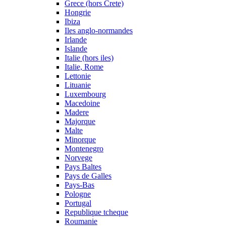
Grece (hors Crete)
Hongrie
Ibiza
Iles anglo-normandes
Irlande
Islande
Italie (hors iles)
Italie, Rome
Lettonie
Lituanie
Luxembourg
Macedoine
Madere
Majorque
Malte
Minorque
Montenegro
Norvege
Pays Baltes
Pays de Galles
Pays-Bas
Pologne
Portugal
Republique tcheque
Roumanie