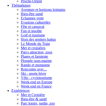
Proche-Orient
Thématiques
Aventure et horizons lointains
Bien-être santé
Echappee verte
Evasions culturelles
Fête et carnaval
Fun et insolite
Golf et tourisme
Hors des sentiers battus
Le Monde du Train
Mer et croisières
Parcs attraction, zoos
Plages et farniente
Plongée sous-marine
Rando et montagne
Rencontre avec...
Ski - sports hiver
Vélo - cyclotourisme
Week-end en Europe
Week-end en France
Expériences
Mer et Croisière
Bien-être & santé
Parc loisirs, jardin, zoo