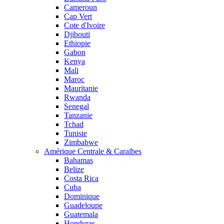
Cameroun
Cap Vert
Cote d'Ivoire
Djibouti
Ethiopie
Gabon
Kenya
Mali
Maroc
Mauritanie
Rwanda
Senegal
Tanzanie
Tchad
Tunisie
Zimbabwe
Amérique Centrale & Caraïbes
Bahamas
Belize
Costa Rica
Cuba
Dominique
Guadeloupe
Guatemala
Honduras