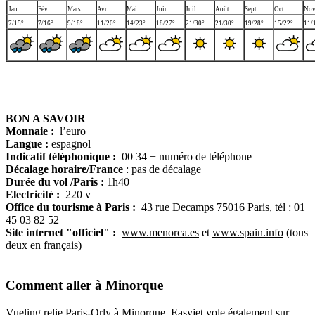
Jan
Fév
Mars
Avr
Mai
Juin
Juil
Août
Sept
Oct
No
7/15°
7/16°
9/18°
11/20°
14/23°
18/27°
21/30°
21/30°
19/28°
15/22°
11/
BON A SAVOIR
Monnaie :
l’euro
Langue :
espagnol
Indicatif téléphonique :
00 34 + numéro de téléphone
Décalage horaire/France
: pas de décalage
Durée du vol /Paris :
1h40
Electricité :
220 v
Office du tourisme à Paris :
43 rue Decamps 75016 Paris, tél : 01
45 03 82 52
Site internet "officiel" :
www.menorca.es
et
www.spain.info
(tous
deux en français)
Comment aller à Minorque
Vueling relie Paris-Orly à Minorque. Easyjet vole également sur