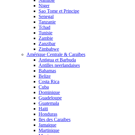
Namibie
Niger
Sao Tome et Principe
Senegal
Tanzanie
Tchad
Tunisie
Zambie
Zanzibar
Zimbabwe
Amérique Centrale & Caraïbes
Antigua et Barbuda
Antilles neerlandaises
Bahamas
Belize
Costa Rica
Cuba
Dominique
Guadeloupe
Guatemala
Haiti
Honduras
Iles des Caraibes
Jamaique
Martinique