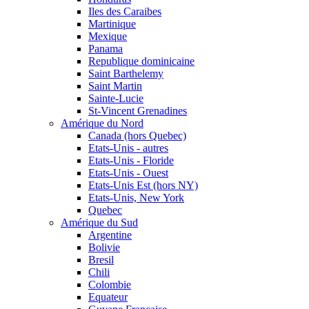
Iles des Caraibes
Martinique
Mexique
Panama
Republique dominicaine
Saint Barthelemy
Saint Martin
Sainte-Lucie
St-Vincent Grenadines
Amérique du Nord
Canada (hors Quebec)
Etats-Unis - autres
Etats-Unis - Floride
Etats-Unis - Ouest
Etats-Unis Est (hors NY)
Etats-Unis, New York
Quebec
Amérique du Sud
Argentine
Bolivie
Bresil
Chili
Colombie
Equateur