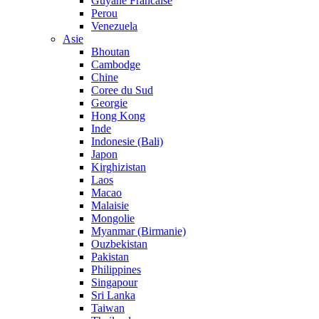
Guyane Francaise
Perou
Venezuela
Asie
Bhoutan
Cambodge
Chine
Coree du Sud
Georgie
Hong Kong
Inde
Indonesie (Bali)
Japon
Kirghizistan
Laos
Macao
Malaisie
Mongolie
Myanmar (Birmanie)
Ouzbekistan
Pakistan
Philippines
Singapour
Sri Lanka
Taiwan