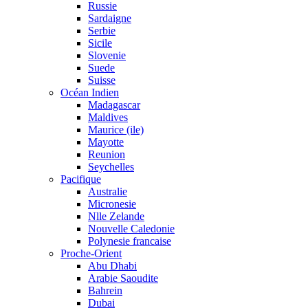
Russie
Sardaigne
Serbie
Sicile
Slovenie
Suede
Suisse
Océan Indien
Madagascar
Maldives
Maurice (ile)
Mayotte
Reunion
Seychelles
Pacifique
Australie
Micronesie
Nlle Zelande
Nouvelle Caledonie
Polynesie francaise
Proche-Orient
Abu Dhabi
Arabie Saoudite
Bahrein
Dubai