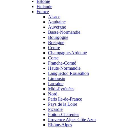
Estonie
Finlande
France
Alsace
Aquitaine
Auvergne
Basse-Normandie
Bourgogne
Bretagne
Centre
Champagne-Ardenne
Corse
Franche-Comté
Haute-Normandie
Languedoc-Roussillon
Limousin
Lorraine
Midi-Pyrénées
Nord
Paris Ile-de-France
Pays de la Loire
Picardie
Poitou-Charentes
Provence Alpes Côte Azur
Rhône-Alpes