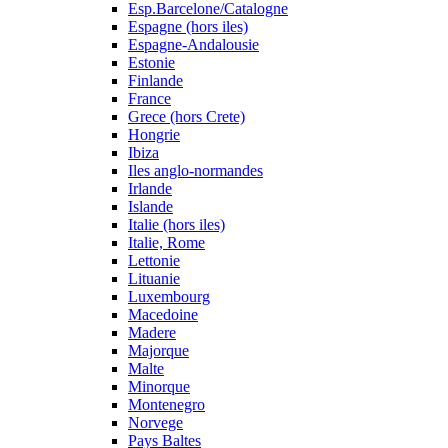
Esp.Barcelone/Catalogne
Espagne (hors iles)
Espagne-Andalousie
Estonie
Finlande
France
Grece (hors Crete)
Hongrie
Ibiza
Iles anglo-normandes
Irlande
Islande
Italie (hors iles)
Italie, Rome
Lettonie
Lituanie
Luxembourg
Macedoine
Madere
Majorque
Malte
Minorque
Montenegro
Norvege
Pays Baltes