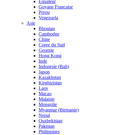
Equateur
Guyane Francaise
Perou
Venezuela
Asie
Bhoutan
Cambodge
Chine
Coree du Sud
Georgie
Hong Kong
Inde
Indonesie (Bali)
Japon
Kazakhstan
Kirghizistan
Laos
Macao
Malaisie
Mongolie
Myanmar (Birmanie)
Nepal
Ouzbekistan
Pakistan
Philippines