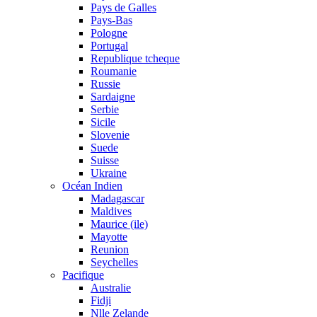
Pays de Galles
Pays-Bas
Pologne
Portugal
Republique tcheque
Roumanie
Russie
Sardaigne
Serbie
Sicile
Slovenie
Suede
Suisse
Ukraine
Océan Indien
Madagascar
Maldives
Maurice (ile)
Mayotte
Reunion
Seychelles
Pacifique
Australie
Fidji
Nlle Zelande