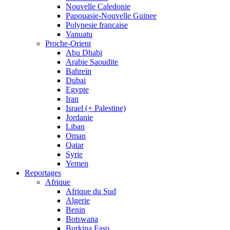
Nouvelle Caledonie
Papouasie-Nouvelle Guinee
Polynesie francaise
Vanuatu
Proche-Orient
Abu Dhabi
Arabie Saoudite
Bahrein
Dubai
Egypte
Iran
Israel (+ Palestine)
Jordanie
Liban
Oman
Qatar
Syrie
Yemen
Reportages
Afrique
Afrique du Sud
Algerie
Benin
Botswana
Burkina Faso