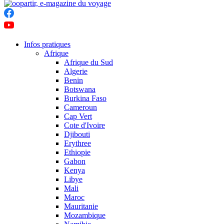
Infos pratiques
Afrique
Afrique du Sud
Algerie
Benin
Botswana
Burkina Faso
Cameroun
Cap Vert
Cote d'Ivoire
Djibouti
Erythree
Ethiopie
Gabon
Kenya
Libye
Mali
Maroc
Mauritanie
Mozambique