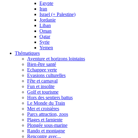
Egypte
Iran
Israel (+ Palestine)
Jordanie
Liban
Oman
Qatar
Syrie
Yemen
Thématiques
Aventure et horizons lointains
Bien-être santé
Echappee verte
Evasions culturelles
Fête et carnaval
Fun et insolite
Golf et tourisme
Hors des sentiers battus
Le Monde du Train
Mer et croisières
Parcs attraction, zoos
Plages et farniente
Plongée sous-marine
Rando et montagne
Rencontre avec...