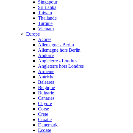
Singapour
Sri Lanka
Taiwan
Thailande
Turquie
Vietnam
Europe
Acores
Allemagne - Berlin
Allemagne hors Berlin
Andorre
Angleterre - Londres
Angleterre hors Londres
Armenie
Autriche
Baleares
Belgique
Bulgarie
Canaries
Chypre
Corse
Crete
Croatie
Danemark
Ecosse