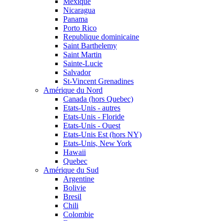
Mexique
Nicaragua
Panama
Porto Rico
Republique dominicaine
Saint Barthelemy
Saint Martin
Sainte-Lucie
Salvador
St-Vincent Grenadines
Amérique du Nord
Canada (hors Quebec)
Etats-Unis - autres
Etats-Unis - Floride
Etats-Unis - Ouest
Etats-Unis Est (hors NY)
Etats-Unis, New York
Hawaii
Quebec
Amérique du Sud
Argentine
Bolivie
Bresil
Chili
Colombie