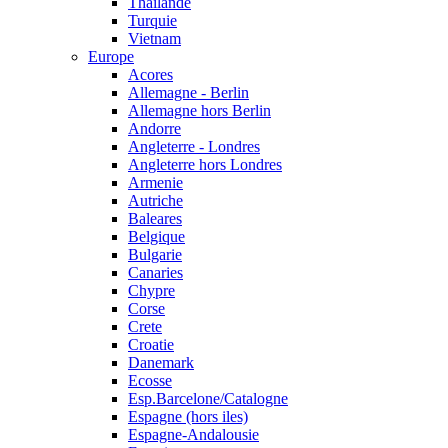
Thailande
Turquie
Vietnam
Europe
Acores
Allemagne - Berlin
Allemagne hors Berlin
Andorre
Angleterre - Londres
Angleterre hors Londres
Armenie
Autriche
Baleares
Belgique
Bulgarie
Canaries
Chypre
Corse
Crete
Croatie
Danemark
Ecosse
Esp.Barcelone/Catalogne
Espagne (hors iles)
Espagne-Andalousie