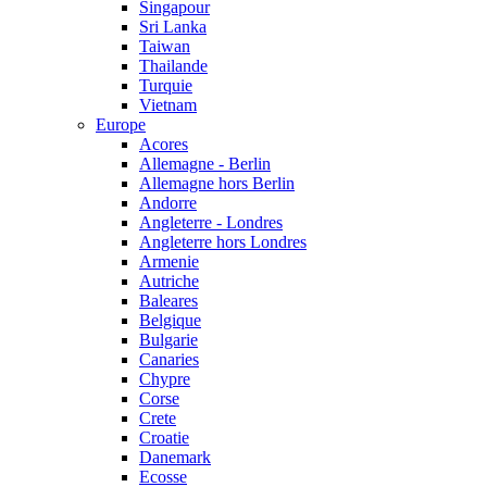
Singapour
Sri Lanka
Taiwan
Thailande
Turquie
Vietnam
Europe
Acores
Allemagne - Berlin
Allemagne hors Berlin
Andorre
Angleterre - Londres
Angleterre hors Londres
Armenie
Autriche
Baleares
Belgique
Bulgarie
Canaries
Chypre
Corse
Crete
Croatie
Danemark
Ecosse