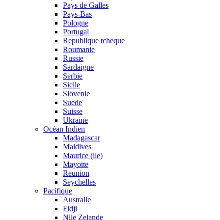
Pays de Galles
Pays-Bas
Pologne
Portugal
Republique tcheque
Roumanie
Russie
Sardaigne
Serbie
Sicile
Slovenie
Suede
Suisse
Ukraine
Océan Indien
Madagascar
Maldives
Maurice (ile)
Mayotte
Reunion
Seychelles
Pacifique
Australie
Fidji
Nlle Zelande