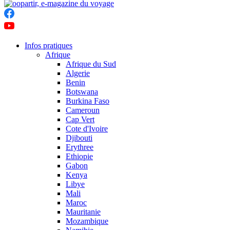
Infos pratiques
Afrique
Afrique du Sud
Algerie
Benin
Botswana
Burkina Faso
Cameroun
Cap Vert
Cote d'Ivoire
Djibouti
Erythree
Ethiopie
Gabon
Kenya
Libye
Mali
Maroc
Mauritanie
Mozambique