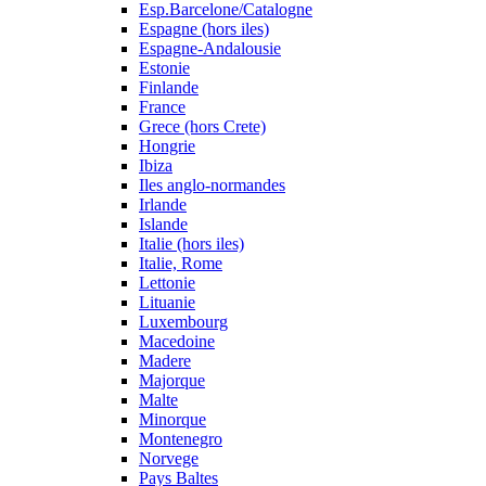
Esp.Barcelone/Catalogne
Espagne (hors iles)
Espagne-Andalousie
Estonie
Finlande
France
Grece (hors Crete)
Hongrie
Ibiza
Iles anglo-normandes
Irlande
Islande
Italie (hors iles)
Italie, Rome
Lettonie
Lituanie
Luxembourg
Macedoine
Madere
Majorque
Malte
Minorque
Montenegro
Norvege
Pays Baltes