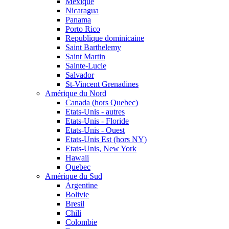
Mexique
Nicaragua
Panama
Porto Rico
Republique dominicaine
Saint Barthelemy
Saint Martin
Sainte-Lucie
Salvador
St-Vincent Grenadines
Amérique du Nord
Canada (hors Quebec)
Etats-Unis - autres
Etats-Unis - Floride
Etats-Unis - Ouest
Etats-Unis Est (hors NY)
Etats-Unis, New York
Hawaii
Quebec
Amérique du Sud
Argentine
Bolivie
Bresil
Chili
Colombie