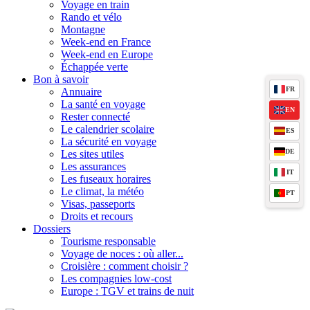
Voyage en train
Rando et vélo
Montagne
Week-end en France
Week-end en Europe
Échappée verte
Bon à savoir
FR
Annuaire
La santé en voyage
EN
Rester connecté
Le calendrier scolaire
ES
La sécurité en voyage
DE
Les sites utiles
Les assurances
IT
Les fuseaux horaires
Le climat, la météo
PT
Visas, passeports
Droits et recours
Dossiers
Tourisme responsable
Voyage de noces : où aller...
Croisière : comment choisir ?
Les compagnies low-cost
Europe : TGV et trains de nuit