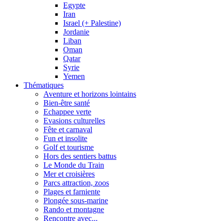
Egypte
Iran
Israel (+ Palestine)
Jordanie
Liban
Oman
Qatar
Syrie
Yemen
Thématiques
Aventure et horizons lointains
Bien-être santé
Echappee verte
Evasions culturelles
Fête et carnaval
Fun et insolite
Golf et tourisme
Hors des sentiers battus
Le Monde du Train
Mer et croisières
Parcs attraction, zoos
Plages et farniente
Plongée sous-marine
Rando et montagne
Rencontre avec...