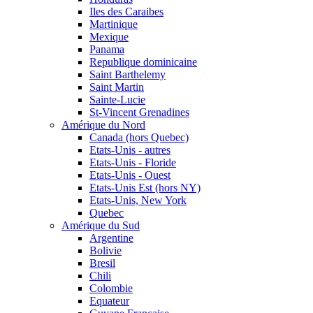
Iles des Caraibes
Martinique
Mexique
Panama
Republique dominicaine
Saint Barthelemy
Saint Martin
Sainte-Lucie
St-Vincent Grenadines
Amérique du Nord
Canada (hors Quebec)
Etats-Unis - autres
Etats-Unis - Floride
Etats-Unis - Ouest
Etats-Unis Est (hors NY)
Etats-Unis, New York
Quebec
Amérique du Sud
Argentine
Bolivie
Bresil
Chili
Colombie
Equateur