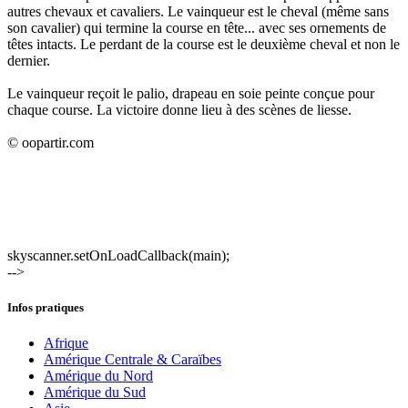
autres chevaux et cavaliers. Le vainqueur est le cheval (même sans
son cavalier) qui termine la course en tête... avec ses ornements de
têtes intacts. Le perdant de la course est le deuxième cheval et non le
dernier.
Le vainqueur reçoit le palio, drapeau en soie peinte conçue pour
chaque course. La victoire donne lieu à des scènes de liesse.
© oopartir.com
skyscanner.setOnLoadCallback(main);
-->
Infos pratiques
Afrique
Amérique Centrale & Caraïbes
Amérique du Nord
Amérique du Sud