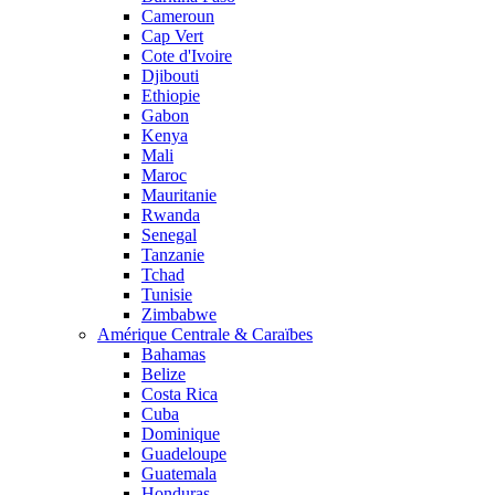
Cameroun
Cap Vert
Cote d'Ivoire
Djibouti
Ethiopie
Gabon
Kenya
Mali
Maroc
Mauritanie
Rwanda
Senegal
Tanzanie
Tchad
Tunisie
Zimbabwe
Amérique Centrale & Caraïbes
Bahamas
Belize
Costa Rica
Cuba
Dominique
Guadeloupe
Guatemala
Honduras