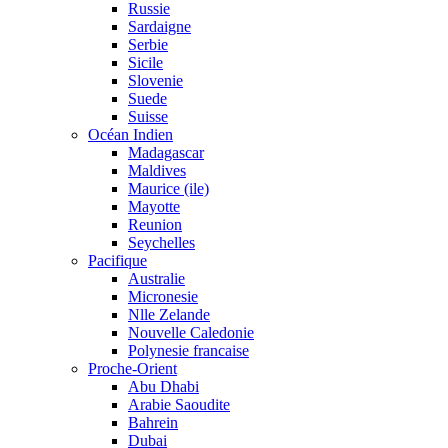
Russie
Sardaigne
Serbie
Sicile
Slovenie
Suede
Suisse
Océan Indien
Madagascar
Maldives
Maurice (ile)
Mayotte
Reunion
Seychelles
Pacifique
Australie
Micronesie
Nlle Zelande
Nouvelle Caledonie
Polynesie francaise
Proche-Orient
Abu Dhabi
Arabie Saoudite
Bahrein
Dubai