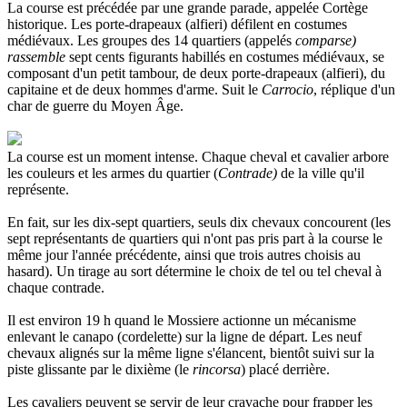
La course est précédée par une grande parade, appelée Cortège
historique. Les porte-drapeaux (alfieri) défilent en costumes
médiévaux. Les groupes des 14 quartiers (appelés
comparse)
rassemble
sept cents figurants habillés en costumes médiévaux, se
composant d'un petit tambour, de deux porte-drapeaux (alfieri), du
capitaine et de deux hommes d'arme. Suit le
Carrocio
, réplique d'un
char de guerre du Moyen Âge.
La course est un moment intense. Chaque cheval et cavalier arbore
les couleurs et les armes du quartier (
Contrade)
de la ville qu'il
représente.
En fait, sur les dix-sept quartiers, seuls dix chevaux concourent (les
sept représentants de quartiers qui n'ont pas pris part à la course le
même jour l'année précédente, ainsi que trois autres choisis au
hasard). Un tirage au sort détermine le choix de tel ou tel cheval à
chaque contrade.
Il est environ 19 h quand le Mossiere actionne un mécanisme
enlevant le canapo (cordelette) sur la ligne de départ. Les neuf
chevaux alignés sur la même ligne s'élancent, bientôt suivi sur la
piste glissante par le dixième (le
rincorsa
) placé derrière.
Les cavaliers peuvent se servir de leur cravache pour frapper les