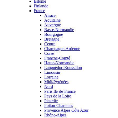
Estonie
Finlande
France
Alsace
Aquitaine
Auvergne
Basse-Normandie
Bourgogne
Bretagne
Centre
Champagne-Ardenne
Corse
Franche-Comté
Haute-Normandie
Languedoc-Roussillon
Limousin
Lorraine
Midi-Pyrénées
Nord
Paris Ile-de-France
Pays de la Loire
Picardie
Poitou-Charentes
Provence Alpes Côte Azur
Rhône-Alpes