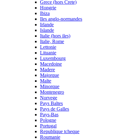
Grece (hors Crete)
Hongrie
Ibiza
Iles anglo-normandes
Irlande
Islande
Italie (hors iles)
Italie, Rome
Lettonie
Lituanie
Luxembourg
Macedoine
Madere
Majorque
Malte
Minorque
Montenegro
Norvege
Pays Baltes
Pays de Galles
Pays-Bas
Pologne
Portugal
Republique tcheque
Roumanie