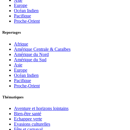
Asie
Europe
Océan Indien
Pacifique
Proche-Orient
Reportages
Afrique
Amérique Centrale & Caraïbes
Amérique du Nord
Amérique du Sud
Asie
Europe
Océan Indien
Pacifique
Proche-Orient
Thématiques
Aventure et horizons lointains
Bien-être santé
Echappee verte
Evasions culturelles
Fête et carnaval