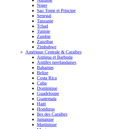
Namibie
Niger
Sao Tome et Principe
Senegal
Tanzanie
Tchad
Tunisie
Zambie
Zanzibar
Zimbabwe
Amérique Centrale & Caraïbes
Antigua et Barbuda
Antilles neerlandaises
Bahamas
Belize
Costa Rica
Cuba
Dominique
Guadeloupe
Guatemala
Haiti
Honduras
Iles des Caraibes
Jamaique
Martinique