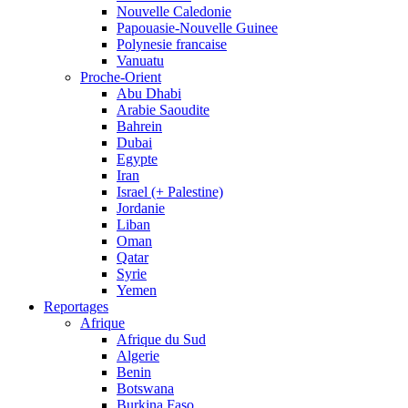
Nouvelle Caledonie
Papouasie-Nouvelle Guinee
Polynesie francaise
Vanuatu
Proche-Orient
Abu Dhabi
Arabie Saoudite
Bahrein
Dubai
Egypte
Iran
Israel (+ Palestine)
Jordanie
Liban
Oman
Qatar
Syrie
Yemen
Reportages
Afrique
Afrique du Sud
Algerie
Benin
Botswana
Burkina Faso