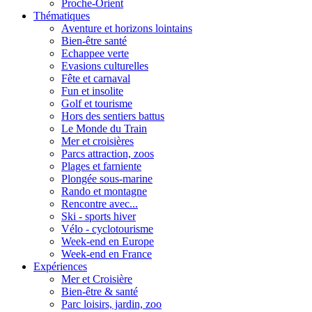
Proche-Orient
Thématiques
Aventure et horizons lointains
Bien-être santé
Echappee verte
Evasions culturelles
Fête et carnaval
Fun et insolite
Golf et tourisme
Hors des sentiers battus
Le Monde du Train
Mer et croisières
Parcs attraction, zoos
Plages et farniente
Plongée sous-marine
Rando et montagne
Rencontre avec...
Ski - sports hiver
Vélo - cyclotourisme
Week-end en Europe
Week-end en France
Expériences
Mer et Croisière
Bien-être & santé
Parc loisirs, jardin, zoo