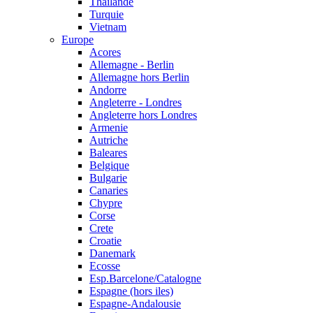
Thailande
Turquie
Vietnam
Europe
Acores
Allemagne - Berlin
Allemagne hors Berlin
Andorre
Angleterre - Londres
Angleterre hors Londres
Armenie
Autriche
Baleares
Belgique
Bulgarie
Canaries
Chypre
Corse
Crete
Croatie
Danemark
Ecosse
Esp.Barcelone/Catalogne
Espagne (hors iles)
Espagne-Andalousie