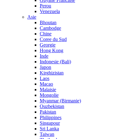
Guyane Francaise
Perou
Venezuela
Asie
Bhoutan
Cambodge
Chine
Coree du Sud
Georgie
Hong Kong
Inde
Indonesie (Bali)
Japon
Kirghizistan
Laos
Macao
Malaisie
Mongolie
Myanmar (Birmanie)
Ouzbekistan
Pakistan
Philippines
Singapour
Sri Lanka
Taiwan