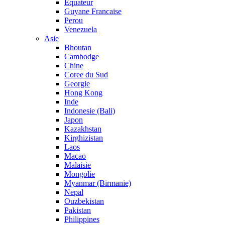
Equateur
Guyane Francaise
Perou
Venezuela
Asie
Bhoutan
Cambodge
Chine
Coree du Sud
Georgie
Hong Kong
Inde
Indonesie (Bali)
Japon
Kazakhstan
Kirghizistan
Laos
Macao
Malaisie
Mongolie
Myanmar (Birmanie)
Nepal
Ouzbekistan
Pakistan
Philippines