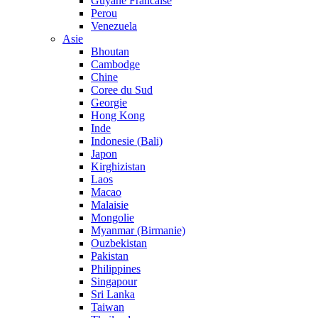
Guyane Francaise
Perou
Venezuela
Asie
Bhoutan
Cambodge
Chine
Coree du Sud
Georgie
Hong Kong
Inde
Indonesie (Bali)
Japon
Kirghizistan
Laos
Macao
Malaisie
Mongolie
Myanmar (Birmanie)
Ouzbekistan
Pakistan
Philippines
Singapour
Sri Lanka
Taiwan