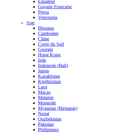
Equateur
Guyane Francaise
Perou
Venezuela
Asie
Bhoutan
Cambodge
Chine
Coree du Sud
Georgie
Hong Kong
Inde
Indonesie (Bali)
Japon
Kazakhstan
Kirghizistan
Laos
Macao
Malaisie
Mongolie
Myanmar (Birmanie)
Nepal
Ouzbekistan
Pakistan
Philippines