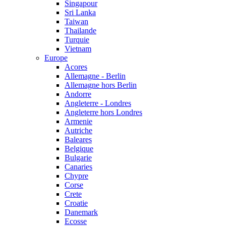
Singapour
Sri Lanka
Taiwan
Thailande
Turquie
Vietnam
Europe
Acores
Allemagne - Berlin
Allemagne hors Berlin
Andorre
Angleterre - Londres
Angleterre hors Londres
Armenie
Autriche
Baleares
Belgique
Bulgarie
Canaries
Chypre
Corse
Crete
Croatie
Danemark
Ecosse