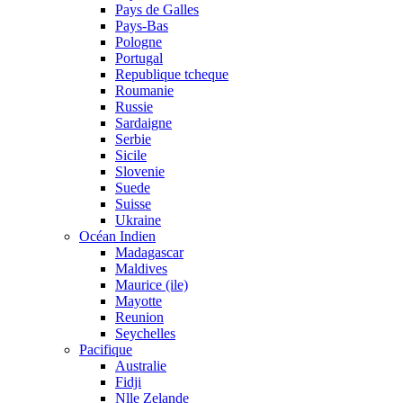
Pays de Galles
Pays-Bas
Pologne
Portugal
Republique tcheque
Roumanie
Russie
Sardaigne
Serbie
Sicile
Slovenie
Suede
Suisse
Ukraine
Océan Indien
Madagascar
Maldives
Maurice (ile)
Mayotte
Reunion
Seychelles
Pacifique
Australie
Fidji
Nlle Zelande