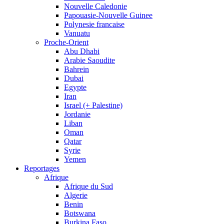
Nouvelle Caledonie
Papouasie-Nouvelle Guinee
Polynesie francaise
Vanuatu
Proche-Orient
Abu Dhabi
Arabie Saoudite
Bahrein
Dubai
Egypte
Iran
Israel (+ Palestine)
Jordanie
Liban
Oman
Qatar
Syrie
Yemen
Reportages
Afrique
Afrique du Sud
Algerie
Benin
Botswana
Burkina Faso