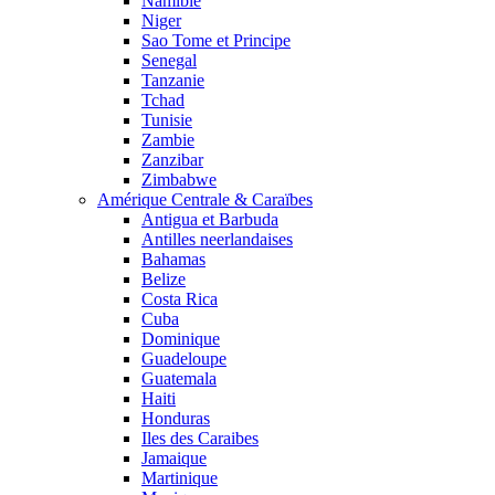
Namibie
Niger
Sao Tome et Principe
Senegal
Tanzanie
Tchad
Tunisie
Zambie
Zanzibar
Zimbabwe
Amérique Centrale & Caraïbes
Antigua et Barbuda
Antilles neerlandaises
Bahamas
Belize
Costa Rica
Cuba
Dominique
Guadeloupe
Guatemala
Haiti
Honduras
Iles des Caraibes
Jamaique
Martinique