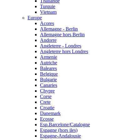
Thailande
Turquie
Vietnam
Europe
Acores
Allemagne - Berlin
Allemagne hors Berlin
Andorre
Angleterre - Londres
Angleterre hors Londres
Armenie
Autriche
Baleares
Belgique
Bulgarie
Canaries
Chypre
Corse
Crete
Croatie
Danemark
Ecosse
Esp.Barcelone/Catalogne
Espagne (hors iles)
Espagne-Andalousie