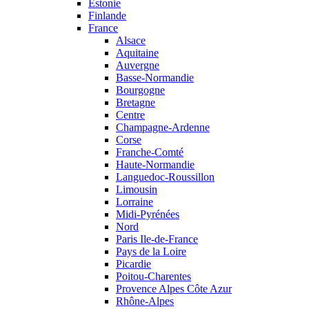
Estonie
Finlande
France
Alsace
Aquitaine
Auvergne
Basse-Normandie
Bourgogne
Bretagne
Centre
Champagne-Ardenne
Corse
Franche-Comté
Haute-Normandie
Languedoc-Roussillon
Limousin
Lorraine
Midi-Pyrénées
Nord
Paris Ile-de-France
Pays de la Loire
Picardie
Poitou-Charentes
Provence Alpes Côte Azur
Rhône-Alpes