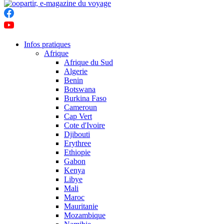
Infos pratiques
Afrique
Afrique du Sud
Algerie
Benin
Botswana
Burkina Faso
Cameroun
Cap Vert
Cote d'Ivoire
Djibouti
Erythree
Ethiopie
Gabon
Kenya
Libye
Mali
Maroc
Mauritanie
Mozambique