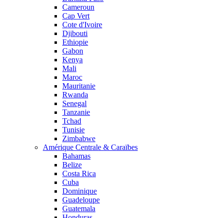
Cameroun
Cap Vert
Cote d'Ivoire
Djibouti
Ethiopie
Gabon
Kenya
Mali
Maroc
Mauritanie
Rwanda
Senegal
Tanzanie
Tchad
Tunisie
Zimbabwe
Amérique Centrale & Caraïbes
Bahamas
Belize
Costa Rica
Cuba
Dominique
Guadeloupe
Guatemala
Honduras