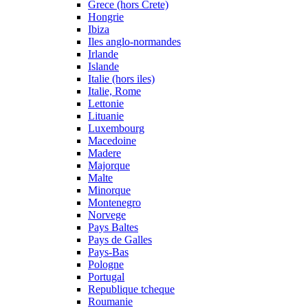
Grece (hors Crete)
Hongrie
Ibiza
Iles anglo-normandes
Irlande
Islande
Italie (hors iles)
Italie, Rome
Lettonie
Lituanie
Luxembourg
Macedoine
Madere
Majorque
Malte
Minorque
Montenegro
Norvege
Pays Baltes
Pays de Galles
Pays-Bas
Pologne
Portugal
Republique tcheque
Roumanie