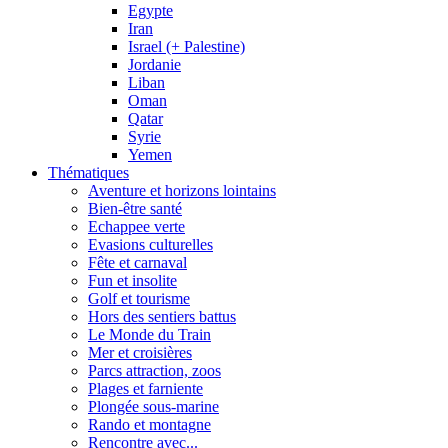
Egypte
Iran
Israel (+ Palestine)
Jordanie
Liban
Oman
Qatar
Syrie
Yemen
Thématiques
Aventure et horizons lointains
Bien-être santé
Echappee verte
Evasions culturelles
Fête et carnaval
Fun et insolite
Golf et tourisme
Hors des sentiers battus
Le Monde du Train
Mer et croisières
Parcs attraction, zoos
Plages et farniente
Plongée sous-marine
Rando et montagne
Rencontre avec...