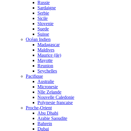
Russie
Sardaigne
Serbie
Sicile
Slovenie
Suede
Suisse
Océan Indien
Madagascar
Maldives
Maurice (ile)
Mayotte
Reunion
Seychelles
Pacifique
Australie
Micronesie
Nlle Zelande
Nouvelle Caledonie
Polynesie francaise
Proche-Orient
Abu Dhabi
Arabie Saoudite
Bahrein
Dubai