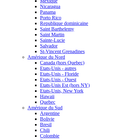
Mexique
Nicaragua
Panama
Porto Rico
Republique dominicaine
Saint Barthelemy
Saint Martin
Sainte-Lucie
Salvador
St-Vincent Grenadines
Amérique du Nord
Canada (hors Quebec)
Etats-Unis - autres
Etats-Unis - Floride
Etats-Unis - Ouest
Etats-Unis Est (hors NY)
Etats-Unis, New York
Hawaii
Quebec
Amérique du Sud
Argentine
Bolivie
Bresil
Chili
Colombie