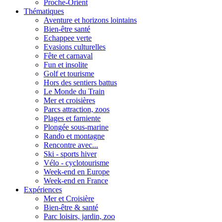
Proche-Orient
Thématiques
Aventure et horizons lointains
Bien-être santé
Echappee verte
Evasions culturelles
Fête et carnaval
Fun et insolite
Golf et tourisme
Hors des sentiers battus
Le Monde du Train
Mer et croisières
Parcs attraction, zoos
Plages et farniente
Plongée sous-marine
Rando et montagne
Rencontre avec...
Ski - sports hiver
Vélo - cyclotourisme
Week-end en Europe
Week-end en France
Expériences
Mer et Croisière
Bien-être & santé
Parc loisirs, jardin, zoo