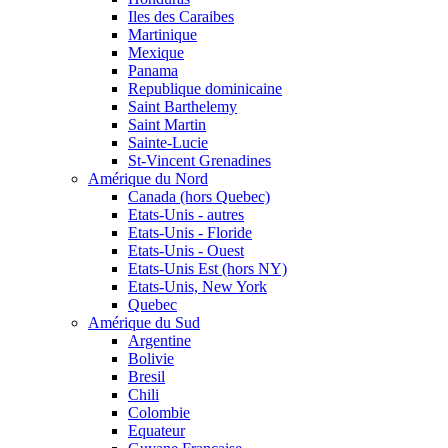
Iles des Caraibes
Martinique
Mexique
Panama
Republique dominicaine
Saint Barthelemy
Saint Martin
Sainte-Lucie
St-Vincent Grenadines
Amérique du Nord
Canada (hors Quebec)
Etats-Unis - autres
Etats-Unis - Floride
Etats-Unis - Ouest
Etats-Unis Est (hors NY)
Etats-Unis, New York
Quebec
Amérique du Sud
Argentine
Bolivie
Bresil
Chili
Colombie
Equateur