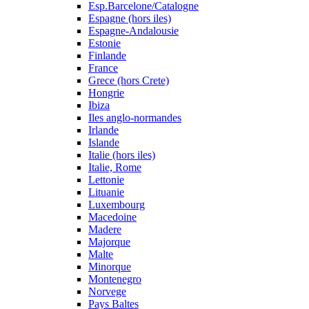
Esp.Barcelone/Catalogne
Espagne (hors iles)
Espagne-Andalousie
Estonie
Finlande
France
Grece (hors Crete)
Hongrie
Ibiza
Iles anglo-normandes
Irlande
Islande
Italie (hors iles)
Italie, Rome
Lettonie
Lituanie
Luxembourg
Macedoine
Madere
Majorque
Malte
Minorque
Montenegro
Norvege
Pays Baltes