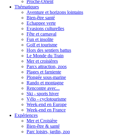
Proche-Orient
Thématiques
Aventure et horizons lointains
Bien-être santé
Echappee verte
Evasions culturelles
Fête et carnaval
Fun et insolite
Golf et tourisme
Hors des sentiers battus
Le Monde du Train
Mer et croisières
Parcs attraction, zoos
Plages et farniente
Plongée sous-marine
Rando et montagne
Rencontre avec...
Ski - sports hiver
Vélo - cyclotourisme
Week-end en Europe
Week-end en France
Expériences
Mer et Croisière
Bien-être & santé
Parc loisirs, jardin, zoo