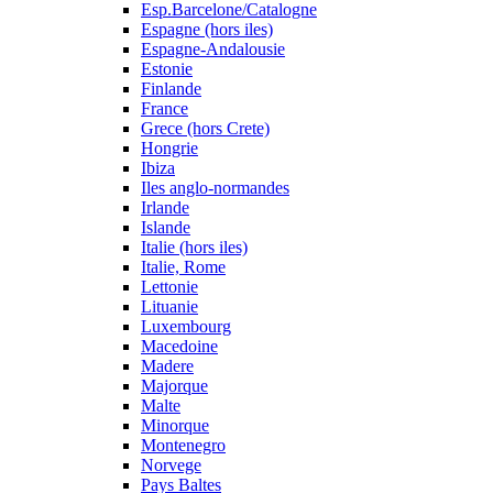
Esp.Barcelone/Catalogne
Espagne (hors iles)
Espagne-Andalousie
Estonie
Finlande
France
Grece (hors Crete)
Hongrie
Ibiza
Iles anglo-normandes
Irlande
Islande
Italie (hors iles)
Italie, Rome
Lettonie
Lituanie
Luxembourg
Macedoine
Madere
Majorque
Malte
Minorque
Montenegro
Norvege
Pays Baltes