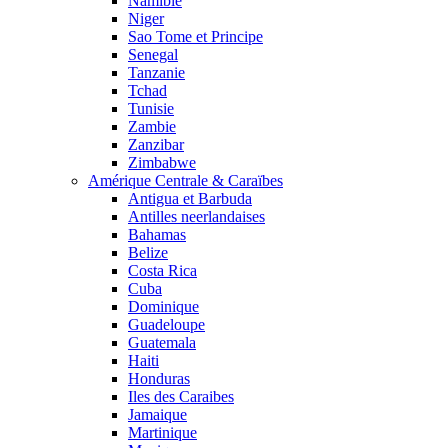
Namibie
Niger
Sao Tome et Principe
Senegal
Tanzanie
Tchad
Tunisie
Zambie
Zanzibar
Zimbabwe
Amérique Centrale & Caraïbes
Antigua et Barbuda
Antilles neerlandaises
Bahamas
Belize
Costa Rica
Cuba
Dominique
Guadeloupe
Guatemala
Haiti
Honduras
Iles des Caraibes
Jamaique
Martinique