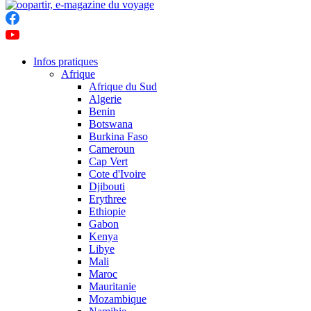
Infos pratiques
Afrique
Afrique du Sud
Algerie
Benin
Botswana
Burkina Faso
Cameroun
Cap Vert
Cote d'Ivoire
Djibouti
Erythree
Ethiopie
Gabon
Kenya
Libye
Mali
Maroc
Mauritanie
Mozambique