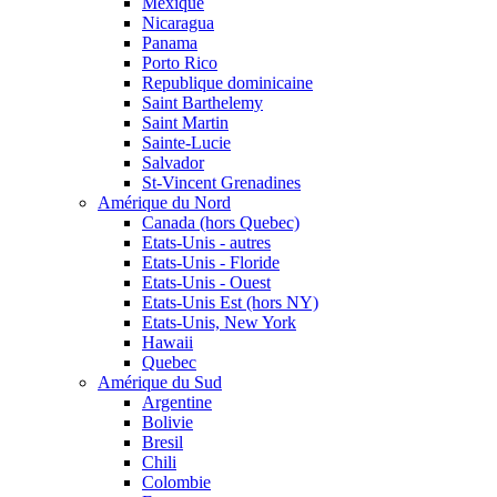
Mexique
Nicaragua
Panama
Porto Rico
Republique dominicaine
Saint Barthelemy
Saint Martin
Sainte-Lucie
Salvador
St-Vincent Grenadines
Amérique du Nord
Canada (hors Quebec)
Etats-Unis - autres
Etats-Unis - Floride
Etats-Unis - Ouest
Etats-Unis Est (hors NY)
Etats-Unis, New York
Hawaii
Quebec
Amérique du Sud
Argentine
Bolivie
Bresil
Chili
Colombie