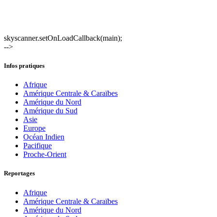
skyscanner.setOnLoadCallback(main);
-->
Infos pratiques
Afrique
Amérique Centrale & Caraïbes
Amérique du Nord
Amérique du Sud
Asie
Europe
Océan Indien
Pacifique
Proche-Orient
Reportages
Afrique
Amérique Centrale & Caraïbes
Amérique du Nord