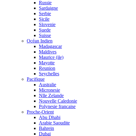
Russie
Sardaigne
Serbie
Sicile
Slovenie
Suede
Suisse
Océan Indien
Madagascar
Maldives
Maurice (ile)
Mayotte
Reunion
Seychelles
Pacifique
Australie
Micronesie
Nlle Zelande
Nouvelle Caledonie
Polynesie francaise
Proche-Orient
Abu Dhabi
Arabie Saoudite
Bahrein
Dubai