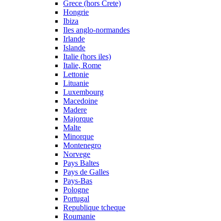
Grece (hors Crete)
Hongrie
Ibiza
Iles anglo-normandes
Irlande
Islande
Italie (hors iles)
Italie, Rome
Lettonie
Lituanie
Luxembourg
Macedoine
Madere
Majorque
Malte
Minorque
Montenegro
Norvege
Pays Baltes
Pays de Galles
Pays-Bas
Pologne
Portugal
Republique tcheque
Roumanie