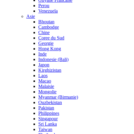
Guyane Francaise
Perou
Venezuela
Asie
Bhoutan
Cambodge
Chine
Coree du Sud
Georgie
Hong Kong
Inde
Indonesie (Bali)
Japon
Kirghizistan
Laos
Macao
Malaisie
Mongolie
Myanmar (Birmanie)
Ouzbekistan
Pakistan
Philippines
Singapour
Sri Lanka
Taiwan