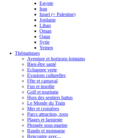
Egypte
Iran
Israel (+ Palestine)
Jordanie
Liban
Oman
Qatar
Syrie
Yemen
Thématiques
Aventure et horizons lointains
Bien-être santé
Echappee verte
Evasions culturelles
Fête et carnaval
Fun et insolite
Golf et tourisme
Hors des sentiers battus
Le Monde du Train
Mer et croisières
Parcs attraction, zoos
Plages et farniente
Plongée sous-marine
Rando et montagne
Rencontre avec...