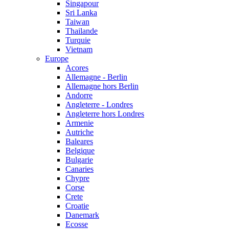
Singapour
Sri Lanka
Taiwan
Thailande
Turquie
Vietnam
Europe
Acores
Allemagne - Berlin
Allemagne hors Berlin
Andorre
Angleterre - Londres
Angleterre hors Londres
Armenie
Autriche
Baleares
Belgique
Bulgarie
Canaries
Chypre
Corse
Crete
Croatie
Danemark
Ecosse