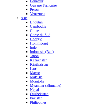
Equateur
Guyane Francaise
Perou
Venezuela
Asie
Bhoutan
Cambodge
Chine
Coree du Sud
Georgie
Hong Kong
Inde
Indonesie (Bali)
Japon
Kazakhstan
Kirghizistan
Laos
Macao
Malaisie
Mongolie
Myanmar (Birmanie)
Nepal
Ouzbekistan
Pakistan
Philippines