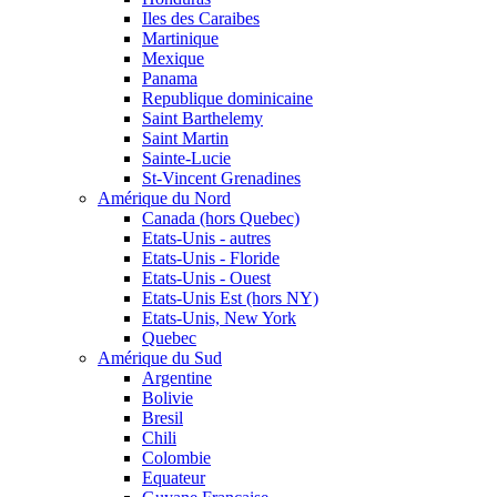
Iles des Caraibes
Martinique
Mexique
Panama
Republique dominicaine
Saint Barthelemy
Saint Martin
Sainte-Lucie
St-Vincent Grenadines
Amérique du Nord
Canada (hors Quebec)
Etats-Unis - autres
Etats-Unis - Floride
Etats-Unis - Ouest
Etats-Unis Est (hors NY)
Etats-Unis, New York
Quebec
Amérique du Sud
Argentine
Bolivie
Bresil
Chili
Colombie
Equateur