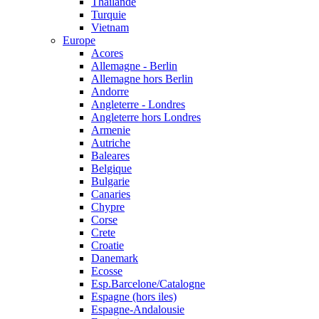
Thailande
Turquie
Vietnam
Europe
Acores
Allemagne - Berlin
Allemagne hors Berlin
Andorre
Angleterre - Londres
Angleterre hors Londres
Armenie
Autriche
Baleares
Belgique
Bulgarie
Canaries
Chypre
Corse
Crete
Croatie
Danemark
Ecosse
Esp.Barcelone/Catalogne
Espagne (hors iles)
Espagne-Andalousie