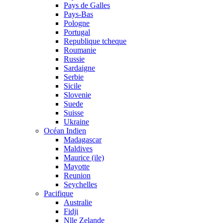
Pays de Galles
Pays-Bas
Pologne
Portugal
Republique tcheque
Roumanie
Russie
Sardaigne
Serbie
Sicile
Slovenie
Suede
Suisse
Ukraine
Océan Indien
Madagascar
Maldives
Maurice (ile)
Mayotte
Reunion
Seychelles
Pacifique
Australie
Fidji
Nlle Zelande