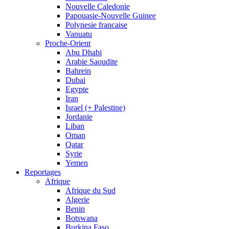
Nouvelle Caledonie
Papouasie-Nouvelle Guinee
Polynesie francaise
Vanuatu
Proche-Orient
Abu Dhabi
Arabie Saoudite
Bahrein
Dubai
Egypte
Iran
Israel (+ Palestine)
Jordanie
Liban
Oman
Qatar
Syrie
Yemen
Reportages
Afrique
Afrique du Sud
Algerie
Benin
Botswana
Burkina Faso