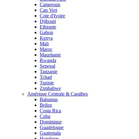
Cameroun
Cap Vert
Cote d'Ivoire
Djibouti
Ethiopie
Gabon
Kenya
Mali
Maroc
Mauritanie
Rwanda
Senegal
Tanzanie
Tchad
Tunisie
Zimbabwe
Amérique Centrale & Caraïbes
Bahamas
Belize
Costa Rica
Cuba
Dominique
Guadeloupe
Guatemala
Honduras