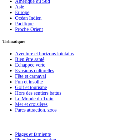
Amérique du Sud
Asie
Europe
Océan Indien
Pacifique
Proche-Orient
Thématiques
Aventure et horizons lointains
Bien-être santé
Echappee verte
Evasions culturelles
Fête et carnaval
Fun et insolite
Golf et tourisme
Hors des sentiers battus
Le Monde du Train
Mer et croisières
Parcs attraction, zoos
Plages et farniente
Plongée sous-marine