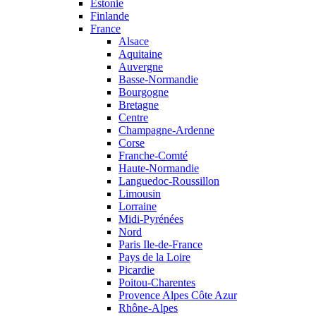
Estonie
Finlande
France
Alsace
Aquitaine
Auvergne
Basse-Normandie
Bourgogne
Bretagne
Centre
Champagne-Ardenne
Corse
Franche-Comté
Haute-Normandie
Languedoc-Roussillon
Limousin
Lorraine
Midi-Pyrénées
Nord
Paris Ile-de-France
Pays de la Loire
Picardie
Poitou-Charentes
Provence Alpes Côte Azur
Rhône-Alpes