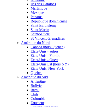
Iles des Caraibes
Martinique
Mexique
Panama
Republique dominicaine
Saint Barthelemy
Saint Martin
Sainte-Lucie
St-Vincent Grenadines
Amérique du Nord
Canada (hors Quebec)
Etats-Unis - autres
Etats-Unis - Floride
Etats-Unis - Ouest
Etats-Unis Est (hors NY)
Etats-Unis, New York
Quebec
Amérique du Sud
Argentine
Bolivie
Bresil
Chili
Colombie
Equateur