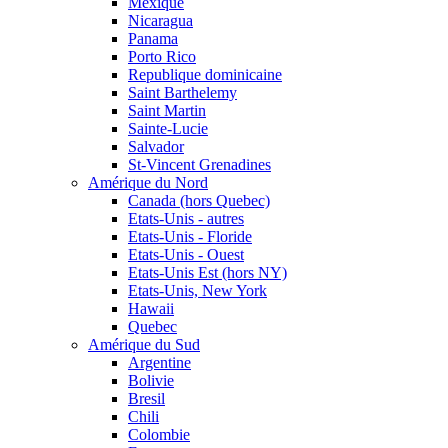
Mexique
Nicaragua
Panama
Porto Rico
Republique dominicaine
Saint Barthelemy
Saint Martin
Sainte-Lucie
Salvador
St-Vincent Grenadines
Amérique du Nord
Canada (hors Quebec)
Etats-Unis - autres
Etats-Unis - Floride
Etats-Unis - Ouest
Etats-Unis Est (hors NY)
Etats-Unis, New York
Hawaii
Quebec
Amérique du Sud
Argentine
Bolivie
Bresil
Chili
Colombie