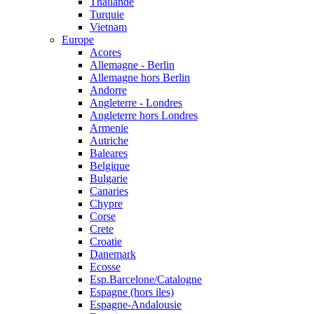
Thailande
Turquie
Vietnam
Europe
Acores
Allemagne - Berlin
Allemagne hors Berlin
Andorre
Angleterre - Londres
Angleterre hors Londres
Armenie
Autriche
Baleares
Belgique
Bulgarie
Canaries
Chypre
Corse
Crete
Croatie
Danemark
Ecosse
Esp.Barcelone/Catalogne
Espagne (hors iles)
Espagne-Andalousie