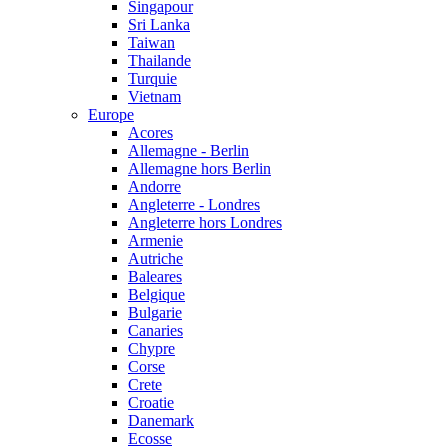
Singapour
Sri Lanka
Taiwan
Thailande
Turquie
Vietnam
Europe
Acores
Allemagne - Berlin
Allemagne hors Berlin
Andorre
Angleterre - Londres
Angleterre hors Londres
Armenie
Autriche
Baleares
Belgique
Bulgarie
Canaries
Chypre
Corse
Crete
Croatie
Danemark
Ecosse