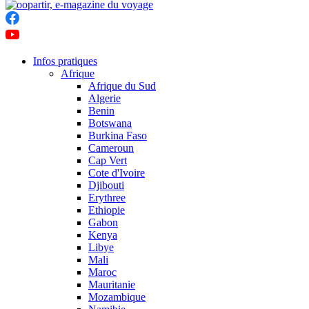
Infos pratiques
Afrique
Afrique du Sud
Algerie
Benin
Botswana
Burkina Faso
Cameroun
Cap Vert
Cote d'Ivoire
Djibouti
Erythree
Ethiopie
Gabon
Kenya
Libye
Mali
Maroc
Mauritanie
Mozambique