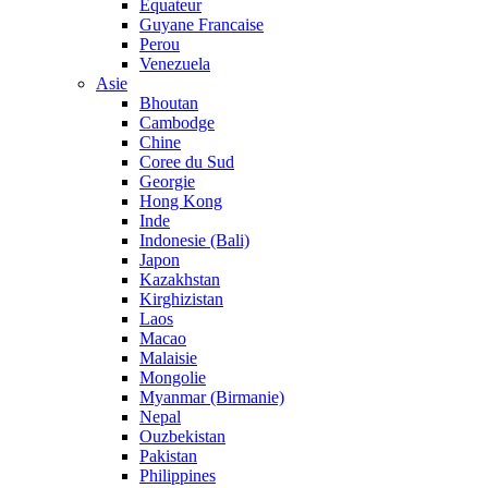
Equateur
Guyane Francaise
Perou
Venezuela
Asie
Bhoutan
Cambodge
Chine
Coree du Sud
Georgie
Hong Kong
Inde
Indonesie (Bali)
Japon
Kazakhstan
Kirghizistan
Laos
Macao
Malaisie
Mongolie
Myanmar (Birmanie)
Nepal
Ouzbekistan
Pakistan
Philippines