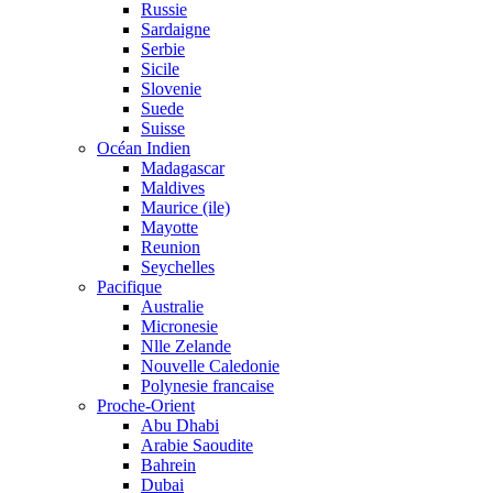
Russie
Sardaigne
Serbie
Sicile
Slovenie
Suede
Suisse
Océan Indien
Madagascar
Maldives
Maurice (ile)
Mayotte
Reunion
Seychelles
Pacifique
Australie
Micronesie
Nlle Zelande
Nouvelle Caledonie
Polynesie francaise
Proche-Orient
Abu Dhabi
Arabie Saoudite
Bahrein
Dubai