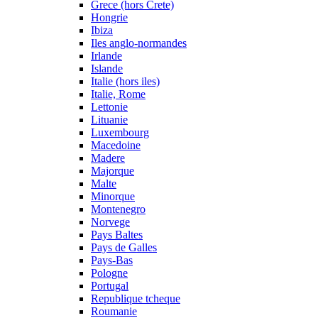
Grece (hors Crete)
Hongrie
Ibiza
Iles anglo-normandes
Irlande
Islande
Italie (hors iles)
Italie, Rome
Lettonie
Lituanie
Luxembourg
Macedoine
Madere
Majorque
Malte
Minorque
Montenegro
Norvege
Pays Baltes
Pays de Galles
Pays-Bas
Pologne
Portugal
Republique tcheque
Roumanie