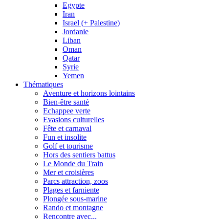
Egypte
Iran
Israel (+ Palestine)
Jordanie
Liban
Oman
Qatar
Syrie
Yemen
Thématiques
Aventure et horizons lointains
Bien-être santé
Echappee verte
Evasions culturelles
Fête et carnaval
Fun et insolite
Golf et tourisme
Hors des sentiers battus
Le Monde du Train
Mer et croisières
Parcs attraction, zoos
Plages et farniente
Plongée sous-marine
Rando et montagne
Rencontre avec...