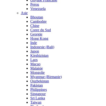
Guyane Francaise
Perou
Venezuela
Asie
Bhoutan
Cambodge
Chine
Coree du Sud
Georgie
Hong Kong
Inde
Indonesie (Bali)
Japon
Kirghizistan
Laos
Macao
Malaisie
Mongolie
Myanmar (Birmanie)
Ouzbekistan
Pakistan
Philippines
Singapour
Sri Lanka
Taiwan