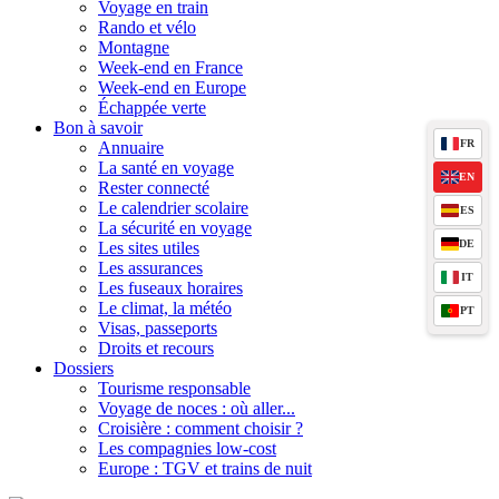
Voyage en train
Rando et vélo
Montagne
Week-end en France
Week-end en Europe
Échappée verte
Bon à savoir
FR
Annuaire
La santé en voyage
EN
Rester connecté
Le calendrier scolaire
ES
La sécurité en voyage
DE
Les sites utiles
Les assurances
IT
Les fuseaux horaires
Le climat, la météo
PT
Visas, passeports
Droits et recours
Dossiers
Tourisme responsable
Voyage de noces : où aller...
Croisière : comment choisir ?
Les compagnies low-cost
Europe : TGV et trains de nuit