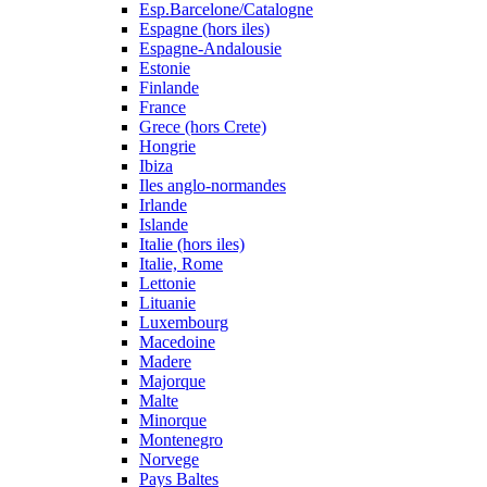
Esp.Barcelone/Catalogne
Espagne (hors iles)
Espagne-Andalousie
Estonie
Finlande
France
Grece (hors Crete)
Hongrie
Ibiza
Iles anglo-normandes
Irlande
Islande
Italie (hors iles)
Italie, Rome
Lettonie
Lituanie
Luxembourg
Macedoine
Madere
Majorque
Malte
Minorque
Montenegro
Norvege
Pays Baltes