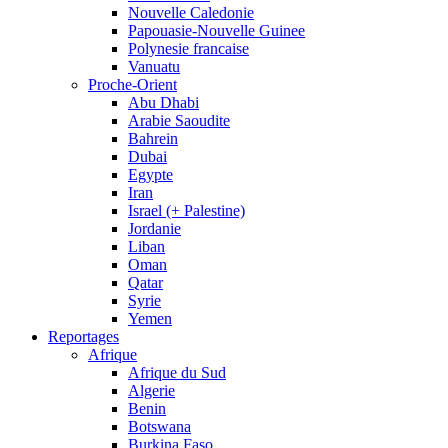
Nouvelle Caledonie
Papouasie-Nouvelle Guinee
Polynesie francaise
Vanuatu
Proche-Orient
Abu Dhabi
Arabie Saoudite
Bahrein
Dubai
Egypte
Iran
Israel (+ Palestine)
Jordanie
Liban
Oman
Qatar
Syrie
Yemen
Reportages
Afrique
Afrique du Sud
Algerie
Benin
Botswana
Burkina Faso