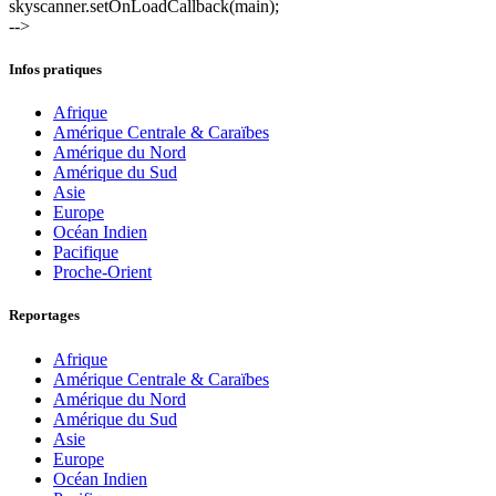
skyscanner.setOnLoadCallback(main);
-->
Infos pratiques
Afrique
Amérique Centrale & Caraïbes
Amérique du Nord
Amérique du Sud
Asie
Europe
Océan Indien
Pacifique
Proche-Orient
Reportages
Afrique
Amérique Centrale & Caraïbes
Amérique du Nord
Amérique du Sud
Asie
Europe
Océan Indien