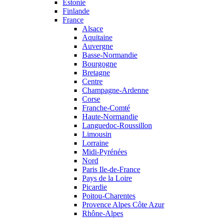
Estonie
Finlande
France
Alsace
Aquitaine
Auvergne
Basse-Normandie
Bourgogne
Bretagne
Centre
Champagne-Ardenne
Corse
Franche-Comté
Haute-Normandie
Languedoc-Roussillon
Limousin
Lorraine
Midi-Pyrénées
Nord
Paris Ile-de-France
Pays de la Loire
Picardie
Poitou-Charentes
Provence Alpes Côte Azur
Rhône-Alpes