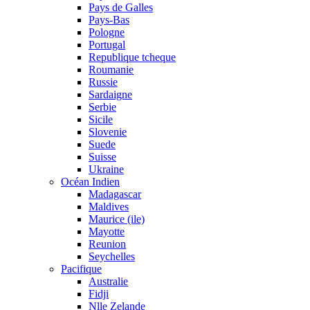
Pays de Galles
Pays-Bas
Pologne
Portugal
Republique tcheque
Roumanie
Russie
Sardaigne
Serbie
Sicile
Slovenie
Suede
Suisse
Ukraine
Océan Indien
Madagascar
Maldives
Maurice (ile)
Mayotte
Reunion
Seychelles
Pacifique
Australie
Fidji
Nlle Zelande