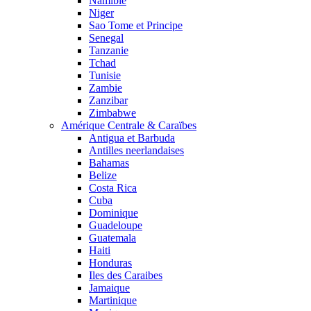
Namibie
Niger
Sao Tome et Principe
Senegal
Tanzanie
Tchad
Tunisie
Zambie
Zanzibar
Zimbabwe
Amérique Centrale & Caraïbes
Antigua et Barbuda
Antilles neerlandaises
Bahamas
Belize
Costa Rica
Cuba
Dominique
Guadeloupe
Guatemala
Haiti
Honduras
Iles des Caraibes
Jamaique
Martinique