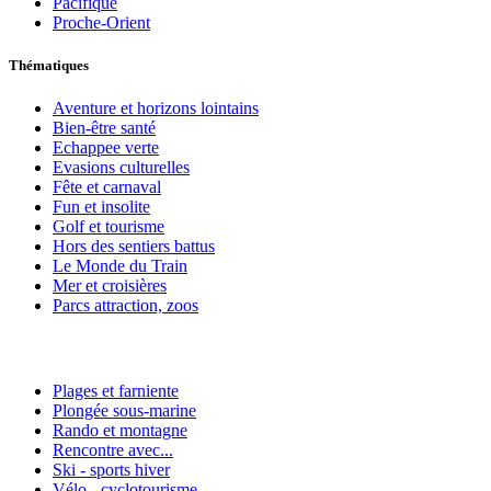
Pacifique
Proche-Orient
Thématiques
Aventure et horizons lointains
Bien-être santé
Echappee verte
Evasions culturelles
Fête et carnaval
Fun et insolite
Golf et tourisme
Hors des sentiers battus
Le Monde du Train
Mer et croisières
Parcs attraction, zoos
Plages et farniente
Plongée sous-marine
Rando et montagne
Rencontre avec...
Ski - sports hiver
Vélo - cyclotourisme