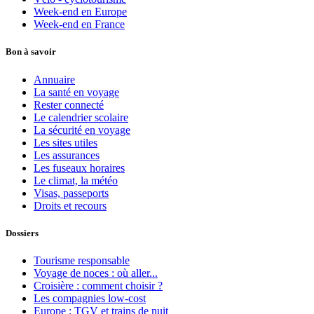
Week-end en Europe
Week-end en France
Bon à savoir
Annuaire
La santé en voyage
Rester connecté
Le calendrier scolaire
La sécurité en voyage
Les sites utiles
Les assurances
Les fuseaux horaires
Le climat, la météo
Visas, passeports
Droits et recours
Dossiers
Tourisme responsable
Voyage de noces : où aller...
Croisière : comment choisir ?
Les compagnies low-cost
Europe : TGV et trains de nuit