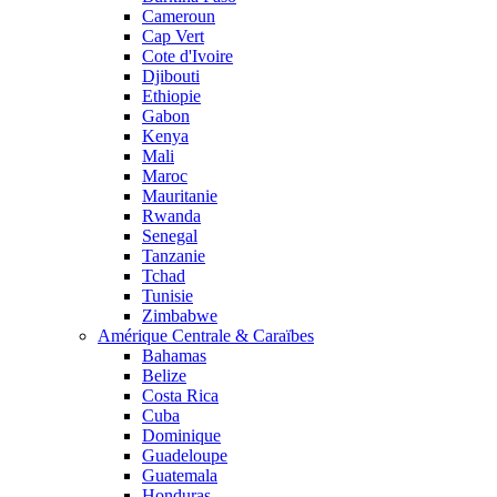
Cameroun
Cap Vert
Cote d'Ivoire
Djibouti
Ethiopie
Gabon
Kenya
Mali
Maroc
Mauritanie
Rwanda
Senegal
Tanzanie
Tchad
Tunisie
Zimbabwe
Amérique Centrale & Caraïbes
Bahamas
Belize
Costa Rica
Cuba
Dominique
Guadeloupe
Guatemala
Honduras