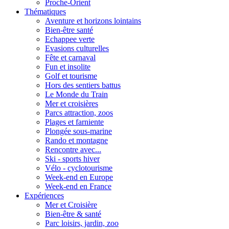
Proche-Orient
Thématiques
Aventure et horizons lointains
Bien-être santé
Echappee verte
Evasions culturelles
Fête et carnaval
Fun et insolite
Golf et tourisme
Hors des sentiers battus
Le Monde du Train
Mer et croisières
Parcs attraction, zoos
Plages et farniente
Plongée sous-marine
Rando et montagne
Rencontre avec...
Ski - sports hiver
Vélo - cyclotourisme
Week-end en Europe
Week-end en France
Expériences
Mer et Croisière
Bien-être & santé
Parc loisirs, jardin, zoo