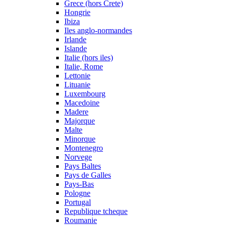
Grece (hors Crete)
Hongrie
Ibiza
Iles anglo-normandes
Irlande
Islande
Italie (hors iles)
Italie, Rome
Lettonie
Lituanie
Luxembourg
Macedoine
Madere
Majorque
Malte
Minorque
Montenegro
Norvege
Pays Baltes
Pays de Galles
Pays-Bas
Pologne
Portugal
Republique tcheque
Roumanie