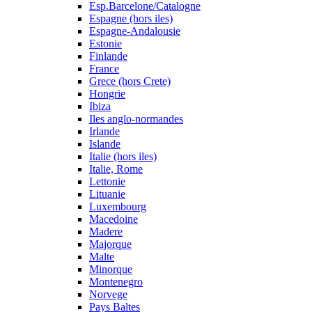
Esp.Barcelone/Catalogne
Espagne (hors iles)
Espagne-Andalousie
Estonie
Finlande
France
Grece (hors Crete)
Hongrie
Ibiza
Iles anglo-normandes
Irlande
Islande
Italie (hors iles)
Italie, Rome
Lettonie
Lituanie
Luxembourg
Macedoine
Madere
Majorque
Malte
Minorque
Montenegro
Norvege
Pays Baltes