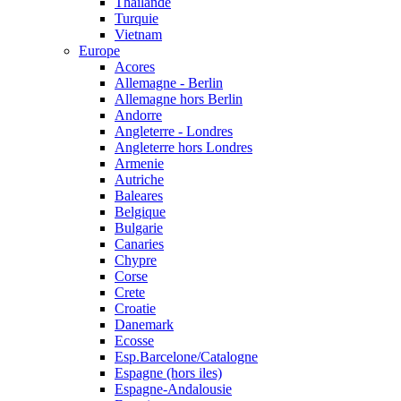
Thailande
Turquie
Vietnam
Europe
Acores
Allemagne - Berlin
Allemagne hors Berlin
Andorre
Angleterre - Londres
Angleterre hors Londres
Armenie
Autriche
Baleares
Belgique
Bulgarie
Canaries
Chypre
Corse
Crete
Croatie
Danemark
Ecosse
Esp.Barcelone/Catalogne
Espagne (hors iles)
Espagne-Andalousie