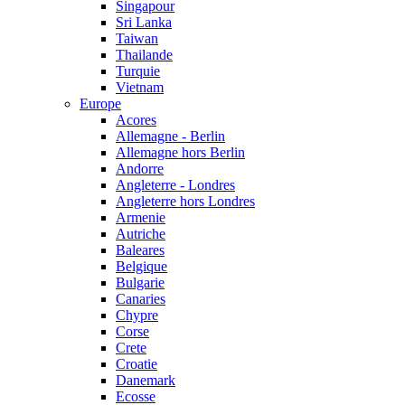
Singapour
Sri Lanka
Taiwan
Thailande
Turquie
Vietnam
Europe
Acores
Allemagne - Berlin
Allemagne hors Berlin
Andorre
Angleterre - Londres
Angleterre hors Londres
Armenie
Autriche
Baleares
Belgique
Bulgarie
Canaries
Chypre
Corse
Crete
Croatie
Danemark
Ecosse