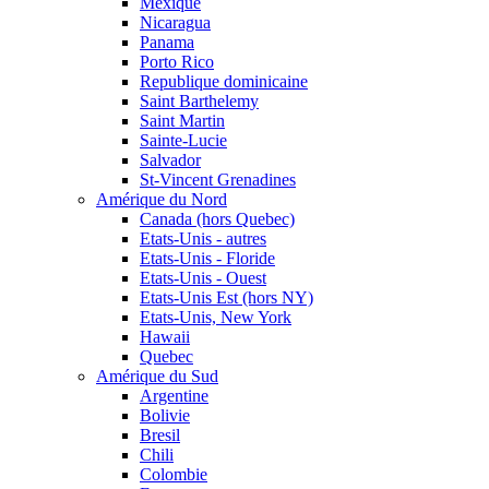
Mexique
Nicaragua
Panama
Porto Rico
Republique dominicaine
Saint Barthelemy
Saint Martin
Sainte-Lucie
Salvador
St-Vincent Grenadines
Amérique du Nord
Canada (hors Quebec)
Etats-Unis - autres
Etats-Unis - Floride
Etats-Unis - Ouest
Etats-Unis Est (hors NY)
Etats-Unis, New York
Hawaii
Quebec
Amérique du Sud
Argentine
Bolivie
Bresil
Chili
Colombie