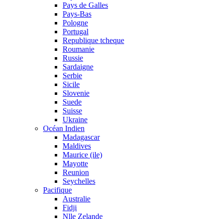
Pays de Galles
Pays-Bas
Pologne
Portugal
Republique tcheque
Roumanie
Russie
Sardaigne
Serbie
Sicile
Slovenie
Suede
Suisse
Ukraine
Océan Indien
Madagascar
Maldives
Maurice (ile)
Mayotte
Reunion
Seychelles
Pacifique
Australie
Fidji
Nlle Zelande