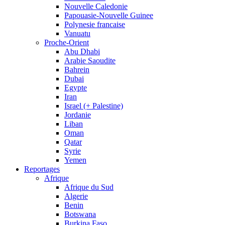
Nouvelle Caledonie
Papouasie-Nouvelle Guinee
Polynesie francaise
Vanuatu
Proche-Orient
Abu Dhabi
Arabie Saoudite
Bahrein
Dubai
Egypte
Iran
Israel (+ Palestine)
Jordanie
Liban
Oman
Qatar
Syrie
Yemen
Reportages
Afrique
Afrique du Sud
Algerie
Benin
Botswana
Burkina Faso