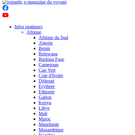
Infos pratiques
Afrique
Afrique du Sud
Algerie
Benin
Botswana
Burkina Faso
Cameroun
Cap Vert
Cote d'Ivoire
Djibouti
Erythree
Ethiopie
Gabon
Kenya
Libye
Mali
Maroc
Mauritanie
Mozambique