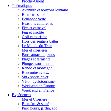
Proche-Orient
Thématiques
Aventure et horizons lointains
Bien-être santé
Echappee verte
Evasions culturelles
Fête et carnaval
Fun et insolite
Golf et tourisme
Hors des sentiers battus
Le Monde du Train
Mer et croisières
Parcs attraction, zoos
Plages et farniente
Plongée sous-marine
Rando et montagne
Rencontre avec...
Ski - sports hiver
Vélo - cyclotourisme
Week-end en Europe
Week-end en France
Expériences
Mer et Croisière
Bien-être & santé
Parc loisirs, jardin, zoo