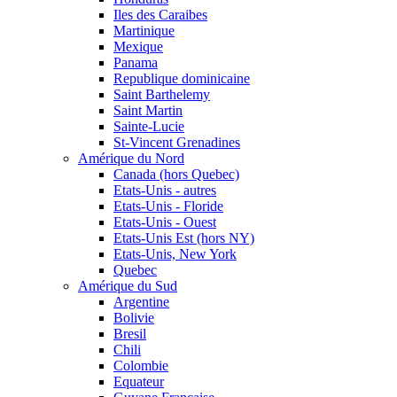
Iles des Caraibes
Martinique
Mexique
Panama
Republique dominicaine
Saint Barthelemy
Saint Martin
Sainte-Lucie
St-Vincent Grenadines
Amérique du Nord
Canada (hors Quebec)
Etats-Unis - autres
Etats-Unis - Floride
Etats-Unis - Ouest
Etats-Unis Est (hors NY)
Etats-Unis, New York
Quebec
Amérique du Sud
Argentine
Bolivie
Bresil
Chili
Colombie
Equateur