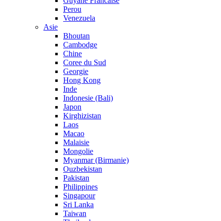
Guyane Francaise
Perou
Venezuela
Asie
Bhoutan
Cambodge
Chine
Coree du Sud
Georgie
Hong Kong
Inde
Indonesie (Bali)
Japon
Kirghizistan
Laos
Macao
Malaisie
Mongolie
Myanmar (Birmanie)
Ouzbekistan
Pakistan
Philippines
Singapour
Sri Lanka
Taiwan