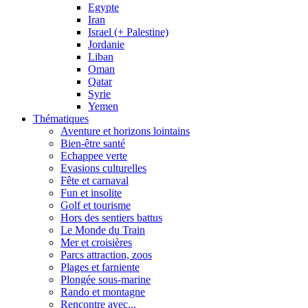
Egypte
Iran
Israel (+ Palestine)
Jordanie
Liban
Oman
Qatar
Syrie
Yemen
Thématiques
Aventure et horizons lointains
Bien-être santé
Echappee verte
Evasions culturelles
Fête et carnaval
Fun et insolite
Golf et tourisme
Hors des sentiers battus
Le Monde du Train
Mer et croisières
Parcs attraction, zoos
Plages et farniente
Plongée sous-marine
Rando et montagne
Rencontre avec...