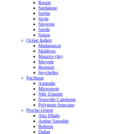
Russie
Sardaigne
Serbie
Sicile
Slovenie
Suede
Suisse
Océan Indien
Madagascar
Maldives
Maurice (ile)
Mayotte
Reunion
Seychelles
Pacifique
Australie
Micronesie
Nlle Zelande
Nouvelle Caledonie
Polynesie francaise
Proche-Orient
Abu Dhabi
Arabie Saoudite
Bahrein
Dubai