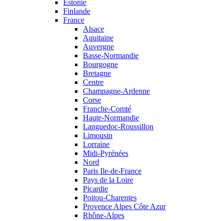
Estonie
Finlande
France
Alsace
Aquitaine
Auvergne
Basse-Normandie
Bourgogne
Bretagne
Centre
Champagne-Ardenne
Corse
Franche-Comté
Haute-Normandie
Languedoc-Roussillon
Limousin
Lorraine
Midi-Pyrénées
Nord
Paris Ile-de-France
Pays de la Loire
Picardie
Poitou-Charentes
Provence Alpes Côte Azur
Rhône-Alpes