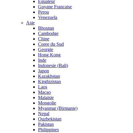
Equateur
Guyane Francaise
Perou
Venezuela
Asie
Bhoutan
Cambodge
Chine
Coree du Sud
Georgie
Hong Kong
Inde
Indonesie (Bali)
Japon
Kazakhstan
Kirghizistan
Laos
Macao
Malaisie
Mongolie
Myanmar (Birmanie)
Nepal
Ouzbekistan
Pakistan
Philippines