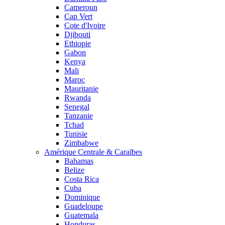
Cameroun
Cap Vert
Cote d'Ivoire
Djibouti
Ethiopie
Gabon
Kenya
Mali
Maroc
Mauritanie
Rwanda
Senegal
Tanzanie
Tchad
Tunisie
Zimbabwe
Amérique Centrale & Caraïbes
Bahamas
Belize
Costa Rica
Cuba
Dominique
Guadeloupe
Guatemala
Honduras