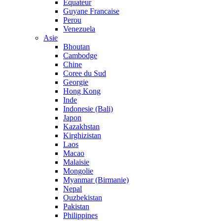
Equateur
Guyane Francaise
Perou
Venezuela
Asie
Bhoutan
Cambodge
Chine
Coree du Sud
Georgie
Hong Kong
Inde
Indonesie (Bali)
Japon
Kazakhstan
Kirghizistan
Laos
Macao
Malaisie
Mongolie
Myanmar (Birmanie)
Nepal
Ouzbekistan
Pakistan
Philippines