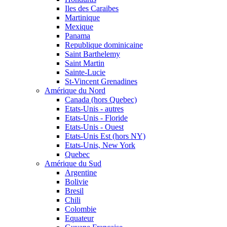
Iles des Caraibes
Martinique
Mexique
Panama
Republique dominicaine
Saint Barthelemy
Saint Martin
Sainte-Lucie
St-Vincent Grenadines
Amérique du Nord
Canada (hors Quebec)
Etats-Unis - autres
Etats-Unis - Floride
Etats-Unis - Ouest
Etats-Unis Est (hors NY)
Etats-Unis, New York
Quebec
Amérique du Sud
Argentine
Bolivie
Bresil
Chili
Colombie
Equateur