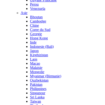
Guyane Francaise
Perou
Venezuela
Asie
Bhoutan
Cambodge
Chine
Coree du Sud
Georgie
Hong Kong
Inde
Indonesie (Bali)
Japon
Kirghizistan
Laos
Macao
Malaisie
Mongolie
Myanmar (Birmanie)
Ouzbekistan
Pakistan
Philippines
Singapour
Sri Lanka
Taiwan