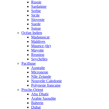
Russie
Sardaigne
Serbie
Sicile
Slovenie
Suede
Suisse
Océan Indien
Madagascar
Maldives
Maurice (ile)
Mayotte
Reunion
Seychelles
Pacifique
Australie
Micronesie
Nlle Zelande
Nouvelle Caledonie
Polynesie francaise
Proche-Orient
Abu Dhabi
Arabie Saoudite
Bahrein
Dubai