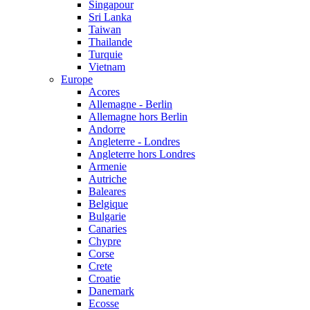
Singapour
Sri Lanka
Taiwan
Thailande
Turquie
Vietnam
Europe
Acores
Allemagne - Berlin
Allemagne hors Berlin
Andorre
Angleterre - Londres
Angleterre hors Londres
Armenie
Autriche
Baleares
Belgique
Bulgarie
Canaries
Chypre
Corse
Crete
Croatie
Danemark
Ecosse