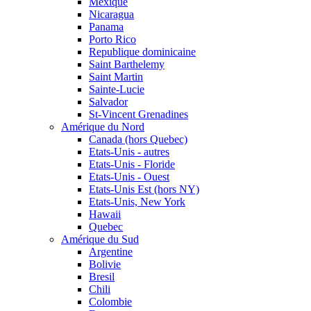
Mexique
Nicaragua
Panama
Porto Rico
Republique dominicaine
Saint Barthelemy
Saint Martin
Sainte-Lucie
Salvador
St-Vincent Grenadines
Amérique du Nord
Canada (hors Quebec)
Etats-Unis - autres
Etats-Unis - Floride
Etats-Unis - Ouest
Etats-Unis Est (hors NY)
Etats-Unis, New York
Hawaii
Quebec
Amérique du Sud
Argentine
Bolivie
Bresil
Chili
Colombie