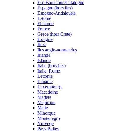
Esp.Barcelone/Catalogne
Espagne (hors iles)
Espagne-Andalousie
Estonie
Finlande
France
Grece (hors Crete)
Hongrie
Ibiza
Iles anglo-normandes
Irlande
Islande
Italie (hors iles)
Italie, Rome
Lettonie
Lituanie
Luxembourg
Macedoine
Madere
Majorque
Malte
Minorque
Montenegro
Norvege
Pays Baltes