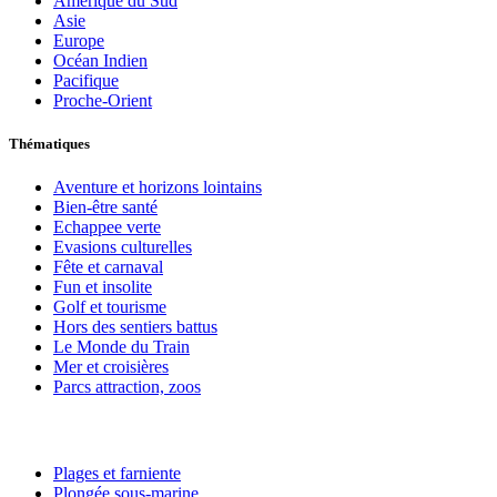
Amérique du Sud
Asie
Europe
Océan Indien
Pacifique
Proche-Orient
Thématiques
Aventure et horizons lointains
Bien-être santé
Echappee verte
Evasions culturelles
Fête et carnaval
Fun et insolite
Golf et tourisme
Hors des sentiers battus
Le Monde du Train
Mer et croisières
Parcs attraction, zoos
Plages et farniente
Plongée sous-marine