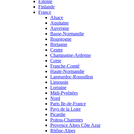
Estonie
Finlande
France
Alsace
Aquitaine
Auvergne
Basse-Normandie
Bourgogne
Bretagne
Centre
Champagne-Ardenne
Corse
Franche-Comté
Haute-Normandie
Languedoc-Roussillon
Limousin
Lorraine
Midi-Pyrénées
Nord
Paris Ile-de-France
Pays de la Loire
Picardie
Poitou-Charentes
Provence Alpes Côte Azur
Rhône-Alpes