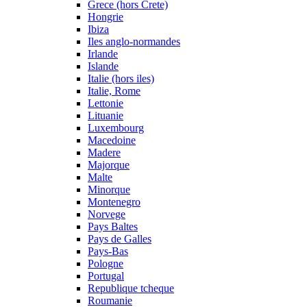
Grece (hors Crete)
Hongrie
Ibiza
Iles anglo-normandes
Irlande
Islande
Italie (hors iles)
Italie, Rome
Lettonie
Lituanie
Luxembourg
Macedoine
Madere
Majorque
Malte
Minorque
Montenegro
Norvege
Pays Baltes
Pays de Galles
Pays-Bas
Pologne
Portugal
Republique tcheque
Roumanie