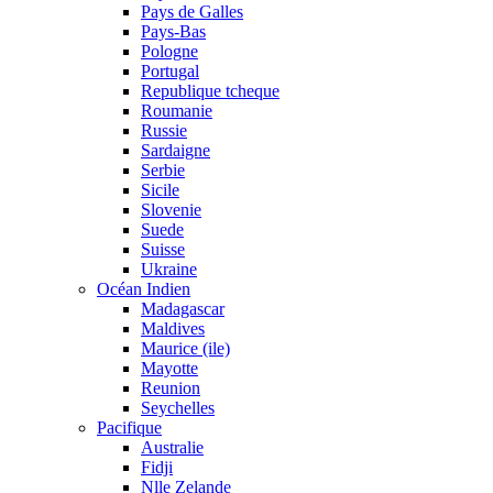
Pays de Galles
Pays-Bas
Pologne
Portugal
Republique tcheque
Roumanie
Russie
Sardaigne
Serbie
Sicile
Slovenie
Suede
Suisse
Ukraine
Océan Indien
Madagascar
Maldives
Maurice (ile)
Mayotte
Reunion
Seychelles
Pacifique
Australie
Fidji
Nlle Zelande