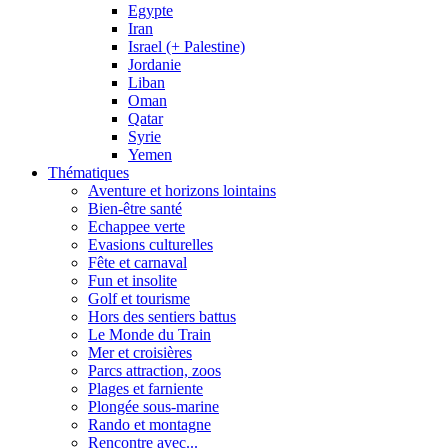
Egypte
Iran
Israel (+ Palestine)
Jordanie
Liban
Oman
Qatar
Syrie
Yemen
Thématiques
Aventure et horizons lointains
Bien-être santé
Echappee verte
Evasions culturelles
Fête et carnaval
Fun et insolite
Golf et tourisme
Hors des sentiers battus
Le Monde du Train
Mer et croisières
Parcs attraction, zoos
Plages et farniente
Plongée sous-marine
Rando et montagne
Rencontre avec...