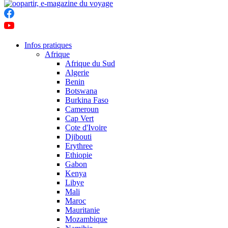
Infos pratiques
Afrique
Afrique du Sud
Algerie
Benin
Botswana
Burkina Faso
Cameroun
Cap Vert
Cote d'Ivoire
Djibouti
Erythree
Ethiopie
Gabon
Kenya
Libye
Mali
Maroc
Mauritanie
Mozambique