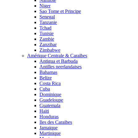
Namibie
Niger
Sao Tome et Principe
Senegal
Tanzanie
Tchad
Tunisie
Zambie
Zanzibar
Zimbabwe
Amérique Centrale & Caraïbes
Antigua et Barbuda
Antilles neerlandaises
Bahamas
Belize
Costa Rica
Cuba
Dominique
Guadeloupe
Guatemala
Haiti
Honduras
Iles des Caraibes
Jamaique
Martinique