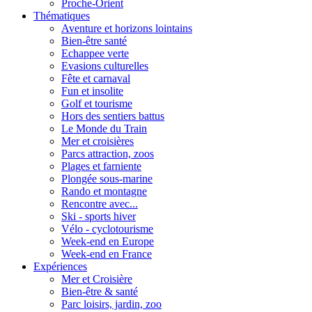
Proche-Orient
Thématiques
Aventure et horizons lointains
Bien-être santé
Echappee verte
Evasions culturelles
Fête et carnaval
Fun et insolite
Golf et tourisme
Hors des sentiers battus
Le Monde du Train
Mer et croisières
Parcs attraction, zoos
Plages et farniente
Plongée sous-marine
Rando et montagne
Rencontre avec...
Ski - sports hiver
Vélo - cyclotourisme
Week-end en Europe
Week-end en France
Expériences
Mer et Croisière
Bien-être & santé
Parc loisirs, jardin, zoo