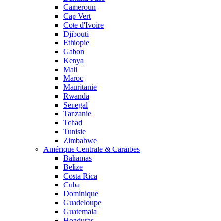
Cameroun
Cap Vert
Cote d'Ivoire
Djibouti
Ethiopie
Gabon
Kenya
Mali
Maroc
Mauritanie
Rwanda
Senegal
Tanzanie
Tchad
Tunisie
Zimbabwe
Amérique Centrale & Caraïbes
Bahamas
Belize
Costa Rica
Cuba
Dominique
Guadeloupe
Guatemala
Honduras