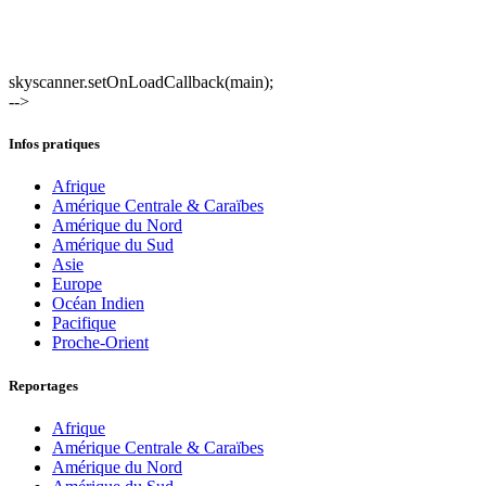
skyscanner.setOnLoadCallback(main);
-->
Infos pratiques
Afrique
Amérique Centrale & Caraïbes
Amérique du Nord
Amérique du Sud
Asie
Europe
Océan Indien
Pacifique
Proche-Orient
Reportages
Afrique
Amérique Centrale & Caraïbes
Amérique du Nord