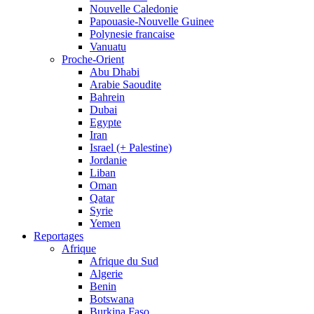
Nouvelle Caledonie
Papouasie-Nouvelle Guinee
Polynesie francaise
Vanuatu
Proche-Orient
Abu Dhabi
Arabie Saoudite
Bahrein
Dubai
Egypte
Iran
Israel (+ Palestine)
Jordanie
Liban
Oman
Qatar
Syrie
Yemen
Reportages
Afrique
Afrique du Sud
Algerie
Benin
Botswana
Burkina Faso