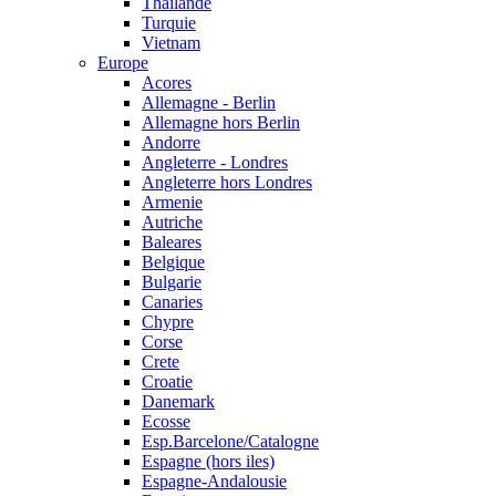
Thailande
Turquie
Vietnam
Europe
Acores
Allemagne - Berlin
Allemagne hors Berlin
Andorre
Angleterre - Londres
Angleterre hors Londres
Armenie
Autriche
Baleares
Belgique
Bulgarie
Canaries
Chypre
Corse
Crete
Croatie
Danemark
Ecosse
Esp.Barcelone/Catalogne
Espagne (hors iles)
Espagne-Andalousie