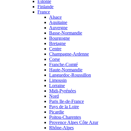
Estonie
Finlande
France
Alsace
Aquitaine
Auvergne
Basse-Normandie
Bourgogne
Bretagne
Centre
Champagne-Ardenne
Corse
Franche-Comté
Haute-Normandie
Languedoc-Roussillon
Limousin
Lorraine
Midi-Pyrénées
Nord
Paris Ile-de-France
Pays de la Loire
Picardie
Poitou-Charentes
Provence Alpes Côte Azur
Rhône-Alpes