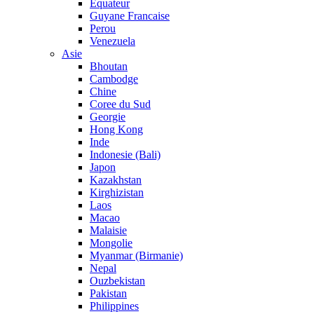
Equateur
Guyane Francaise
Perou
Venezuela
Asie
Bhoutan
Cambodge
Chine
Coree du Sud
Georgie
Hong Kong
Inde
Indonesie (Bali)
Japon
Kazakhstan
Kirghizistan
Laos
Macao
Malaisie
Mongolie
Myanmar (Birmanie)
Nepal
Ouzbekistan
Pakistan
Philippines