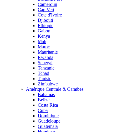
Cameroun
Cap Vert
Cote d'Ivoire
Djibouti
Ethiopie
Gabon
Kenya
Mali
Maroc
Mauritanie
Rwanda
Senegal
Tanzanie
Tchad
Tunisie
Zimbabwe
Amérique Centrale & Caraïbes
Bahamas
Belize
Costa Rica
Cuba
Dominique
Guadeloupe
Guatemala
Honduras