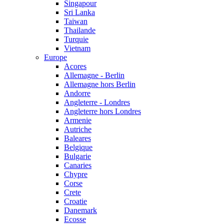
Singapour
Sri Lanka
Taiwan
Thailande
Turquie
Vietnam
Europe
Acores
Allemagne - Berlin
Allemagne hors Berlin
Andorre
Angleterre - Londres
Angleterre hors Londres
Armenie
Autriche
Baleares
Belgique
Bulgarie
Canaries
Chypre
Corse
Crete
Croatie
Danemark
Ecosse