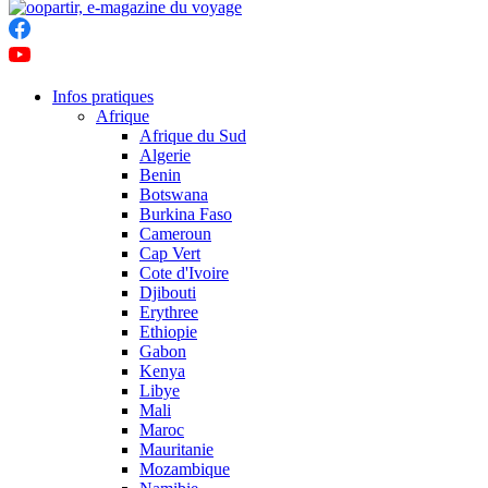
Infos pratiques
Afrique
Afrique du Sud
Algerie
Benin
Botswana
Burkina Faso
Cameroun
Cap Vert
Cote d'Ivoire
Djibouti
Erythree
Ethiopie
Gabon
Kenya
Libye
Mali
Maroc
Mauritanie
Mozambique