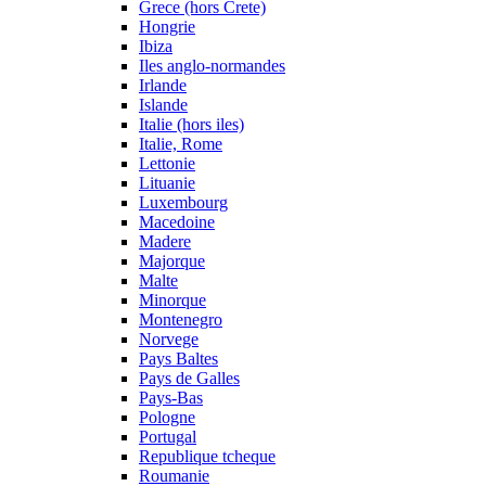
Grece (hors Crete)
Hongrie
Ibiza
Iles anglo-normandes
Irlande
Islande
Italie (hors iles)
Italie, Rome
Lettonie
Lituanie
Luxembourg
Macedoine
Madere
Majorque
Malte
Minorque
Montenegro
Norvege
Pays Baltes
Pays de Galles
Pays-Bas
Pologne
Portugal
Republique tcheque
Roumanie