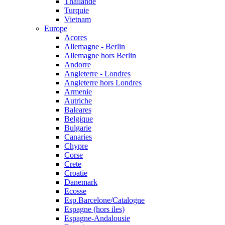
Thailande
Turquie
Vietnam
Europe
Acores
Allemagne - Berlin
Allemagne hors Berlin
Andorre
Angleterre - Londres
Angleterre hors Londres
Armenie
Autriche
Baleares
Belgique
Bulgarie
Canaries
Chypre
Corse
Crete
Croatie
Danemark
Ecosse
Esp.Barcelone/Catalogne
Espagne (hors iles)
Espagne-Andalousie