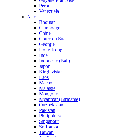
Guyane Francaise
Perou
Venezuela
Asie
Bhoutan
Cambodge
Chine
Coree du Sud
Georgie
Hong Kong
Inde
Indonesie (Bali)
Japon
Kirghizistan
Laos
Macao
Malaisie
Mongolie
Myanmar (Birmanie)
Ouzbekistan
Pakistan
Philippines
Singapour
Sri Lanka
Taiwan