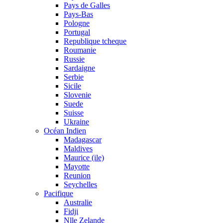
Pays de Galles
Pays-Bas
Pologne
Portugal
Republique tcheque
Roumanie
Russie
Sardaigne
Serbie
Sicile
Slovenie
Suede
Suisse
Ukraine
Océan Indien
Madagascar
Maldives
Maurice (ile)
Mayotte
Reunion
Seychelles
Pacifique
Australie
Fidji
Nlle Zelande