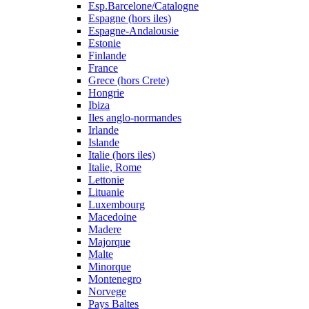
Esp.Barcelone/Catalogne
Espagne (hors iles)
Espagne-Andalousie
Estonie
Finlande
France
Grece (hors Crete)
Hongrie
Ibiza
Iles anglo-normandes
Irlande
Islande
Italie (hors iles)
Italie, Rome
Lettonie
Lituanie
Luxembourg
Macedoine
Madere
Majorque
Malte
Minorque
Montenegro
Norvege
Pays Baltes