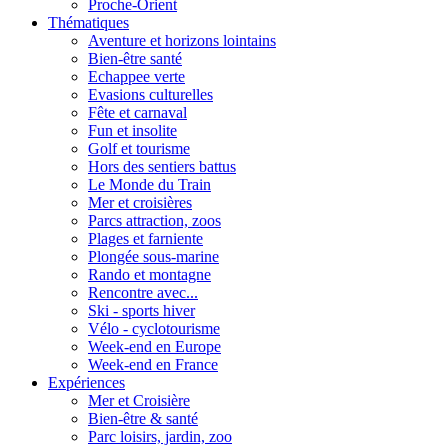
Proche-Orient
Thématiques
Aventure et horizons lointains
Bien-être santé
Echappee verte
Evasions culturelles
Fête et carnaval
Fun et insolite
Golf et tourisme
Hors des sentiers battus
Le Monde du Train
Mer et croisières
Parcs attraction, zoos
Plages et farniente
Plongée sous-marine
Rando et montagne
Rencontre avec...
Ski - sports hiver
Vélo - cyclotourisme
Week-end en Europe
Week-end en France
Expériences
Mer et Croisière
Bien-être & santé
Parc loisirs, jardin, zoo