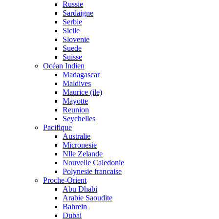
Russie
Sardaigne
Serbie
Sicile
Slovenie
Suede
Suisse
Océan Indien
Madagascar
Maldives
Maurice (ile)
Mayotte
Reunion
Seychelles
Pacifique
Australie
Micronesie
Nlle Zelande
Nouvelle Caledonie
Polynesie francaise
Proche-Orient
Abu Dhabi
Arabie Saoudite
Bahrein
Dubai