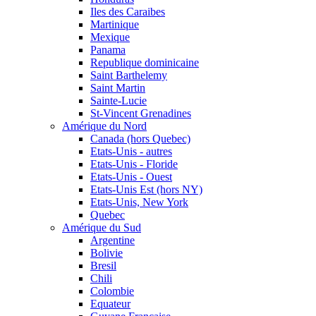
Iles des Caraibes
Martinique
Mexique
Panama
Republique dominicaine
Saint Barthelemy
Saint Martin
Sainte-Lucie
St-Vincent Grenadines
Amérique du Nord
Canada (hors Quebec)
Etats-Unis - autres
Etats-Unis - Floride
Etats-Unis - Ouest
Etats-Unis Est (hors NY)
Etats-Unis, New York
Quebec
Amérique du Sud
Argentine
Bolivie
Bresil
Chili
Colombie
Equateur