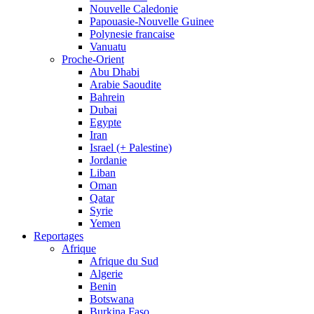
Nouvelle Caledonie
Papouasie-Nouvelle Guinee
Polynesie francaise
Vanuatu
Proche-Orient
Abu Dhabi
Arabie Saoudite
Bahrein
Dubai
Egypte
Iran
Israel (+ Palestine)
Jordanie
Liban
Oman
Qatar
Syrie
Yemen
Reportages
Afrique
Afrique du Sud
Algerie
Benin
Botswana
Burkina Faso