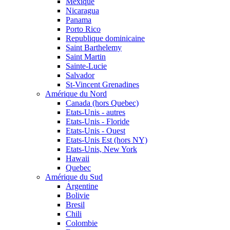
Mexique
Nicaragua
Panama
Porto Rico
Republique dominicaine
Saint Barthelemy
Saint Martin
Sainte-Lucie
Salvador
St-Vincent Grenadines
Amérique du Nord
Canada (hors Quebec)
Etats-Unis - autres
Etats-Unis - Floride
Etats-Unis - Ouest
Etats-Unis Est (hors NY)
Etats-Unis, New York
Hawaii
Quebec
Amérique du Sud
Argentine
Bolivie
Bresil
Chili
Colombie