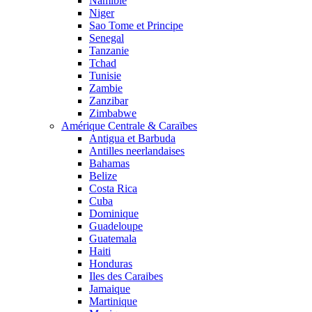
Namibie
Niger
Sao Tome et Principe
Senegal
Tanzanie
Tchad
Tunisie
Zambie
Zanzibar
Zimbabwe
Amérique Centrale & Caraïbes
Antigua et Barbuda
Antilles neerlandaises
Bahamas
Belize
Costa Rica
Cuba
Dominique
Guadeloupe
Guatemala
Haiti
Honduras
Iles des Caraibes
Jamaique
Martinique