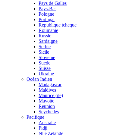
Pays de Galles
Pays-Bas
Pologne
Portugal
Republique tcheque
Roumanie
Russie
Sardaigne
Serbie
Sicile
Slovenie
Suede
Suisse
Ukraine
Océan Indien
Madagascar
Maldives
Maurice (ile)
Mayotte
Reunion
Seychelles
Pacifique
Australie
Fidji
Nlle Zelande