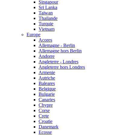
Singapour
Sri Lanka
Taiwan
Thailande
Turquie
Vietnam
Europe
Acores
Allemagne - Berlin
Allemagne hors Berlin
Andorre
Angleterre - Londres
Angleterre hors Londres
Armenie
Autriche
Baleares
Belgique
Bulgarie
Canaries
Chypre
Corse
Crete
Croatie
Danemark
Ecosse