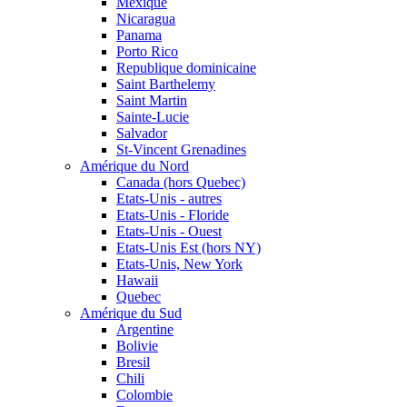
Mexique
Nicaragua
Panama
Porto Rico
Republique dominicaine
Saint Barthelemy
Saint Martin
Sainte-Lucie
Salvador
St-Vincent Grenadines
Amérique du Nord
Canada (hors Quebec)
Etats-Unis - autres
Etats-Unis - Floride
Etats-Unis - Ouest
Etats-Unis Est (hors NY)
Etats-Unis, New York
Hawaii
Quebec
Amérique du Sud
Argentine
Bolivie
Bresil
Chili
Colombie