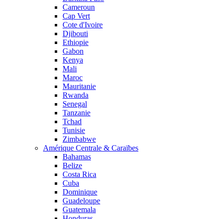
Cameroun
Cap Vert
Cote d'Ivoire
Djibouti
Ethiopie
Gabon
Kenya
Mali
Maroc
Mauritanie
Rwanda
Senegal
Tanzanie
Tchad
Tunisie
Zimbabwe
Amérique Centrale & Caraïbes
Bahamas
Belize
Costa Rica
Cuba
Dominique
Guadeloupe
Guatemala
Honduras