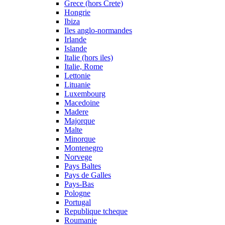
Grece (hors Crete)
Hongrie
Ibiza
Iles anglo-normandes
Irlande
Islande
Italie (hors iles)
Italie, Rome
Lettonie
Lituanie
Luxembourg
Macedoine
Madere
Majorque
Malte
Minorque
Montenegro
Norvege
Pays Baltes
Pays de Galles
Pays-Bas
Pologne
Portugal
Republique tcheque
Roumanie