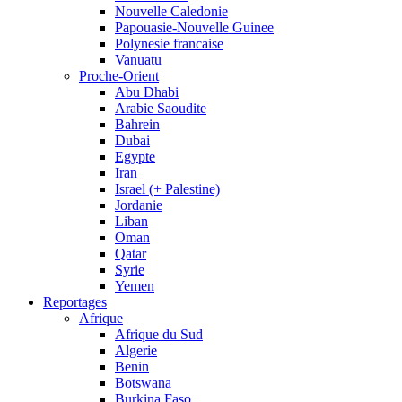
Nouvelle Caledonie
Papouasie-Nouvelle Guinee
Polynesie francaise
Vanuatu
Proche-Orient
Abu Dhabi
Arabie Saoudite
Bahrein
Dubai
Egypte
Iran
Israel (+ Palestine)
Jordanie
Liban
Oman
Qatar
Syrie
Yemen
Reportages
Afrique
Afrique du Sud
Algerie
Benin
Botswana
Burkina Faso