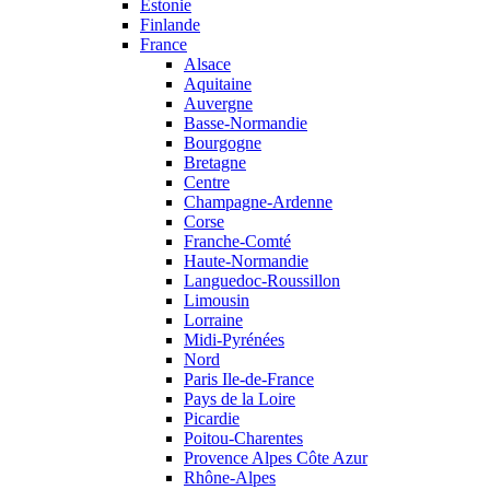
Estonie
Finlande
France
Alsace
Aquitaine
Auvergne
Basse-Normandie
Bourgogne
Bretagne
Centre
Champagne-Ardenne
Corse
Franche-Comté
Haute-Normandie
Languedoc-Roussillon
Limousin
Lorraine
Midi-Pyrénées
Nord
Paris Ile-de-France
Pays de la Loire
Picardie
Poitou-Charentes
Provence Alpes Côte Azur
Rhône-Alpes