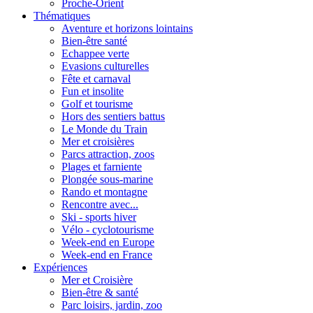
Proche-Orient
Thématiques
Aventure et horizons lointains
Bien-être santé
Echappee verte
Evasions culturelles
Fête et carnaval
Fun et insolite
Golf et tourisme
Hors des sentiers battus
Le Monde du Train
Mer et croisières
Parcs attraction, zoos
Plages et farniente
Plongée sous-marine
Rando et montagne
Rencontre avec...
Ski - sports hiver
Vélo - cyclotourisme
Week-end en Europe
Week-end en France
Expériences
Mer et Croisière
Bien-être & santé
Parc loisirs, jardin, zoo