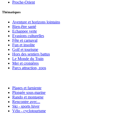
Proche-Orient
Thématiques
Aventure et horizons lointains
Bien-être santé
Echappee verte
Evasions culturelles
Fête et carnaval
Fun et insolite
Golf et tourisme
Hors des sentiers battus
Le Monde du Train
Mer et croisières
Parcs attraction, zoos
Plages et farniente
Plongée sous-marine
Rando et montagne
Rencontre avec...
Ski - sports hiver
Vélo - cyclotourisme