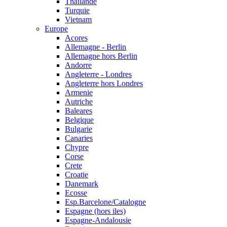
Thailande
Turquie
Vietnam
Europe
Acores
Allemagne - Berlin
Allemagne hors Berlin
Andorre
Angleterre - Londres
Angleterre hors Londres
Armenie
Autriche
Baleares
Belgique
Bulgarie
Canaries
Chypre
Corse
Crete
Croatie
Danemark
Ecosse
Esp.Barcelone/Catalogne
Espagne (hors iles)
Espagne-Andalousie