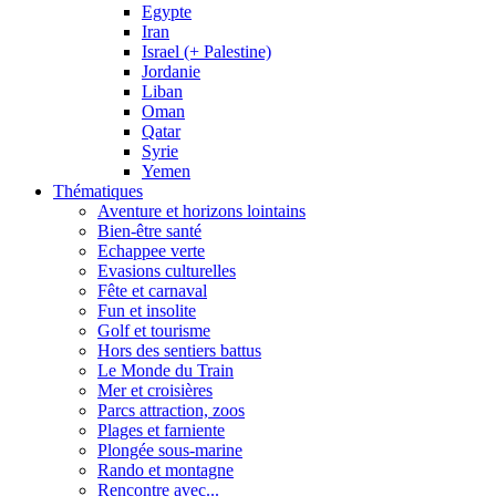
Egypte
Iran
Israel (+ Palestine)
Jordanie
Liban
Oman
Qatar
Syrie
Yemen
Thématiques
Aventure et horizons lointains
Bien-être santé
Echappee verte
Evasions culturelles
Fête et carnaval
Fun et insolite
Golf et tourisme
Hors des sentiers battus
Le Monde du Train
Mer et croisières
Parcs attraction, zoos
Plages et farniente
Plongée sous-marine
Rando et montagne
Rencontre avec...