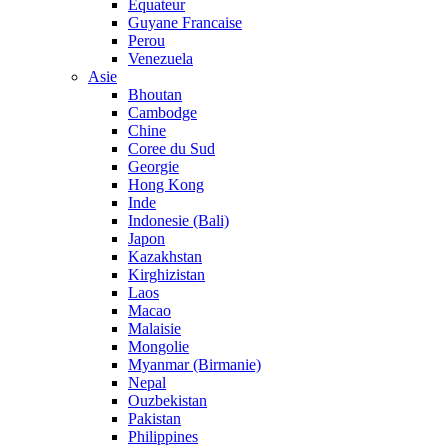
Equateur
Guyane Francaise
Perou
Venezuela
Asie
Bhoutan
Cambodge
Chine
Coree du Sud
Georgie
Hong Kong
Inde
Indonesie (Bali)
Japon
Kazakhstan
Kirghizistan
Laos
Macao
Malaisie
Mongolie
Myanmar (Birmanie)
Nepal
Ouzbekistan
Pakistan
Philippines