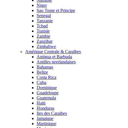
Namibie
Niger
Sao Tome et Principe
Senegal
Tanzanie
Tchad
Tunisie
Zambie
Zanzibar
Zimbabwe
Amérique Centrale & Caraïbes
Antigua et Barbuda
Antilles neerlandaises
Bahamas
Belize
Costa Rica
Cuba
Dominique
Guadeloupe
Guatemala
Haiti
Honduras
Iles des Caraibes
Jamaique
Martinique