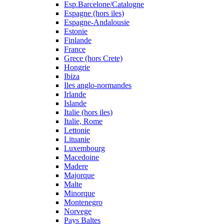
Esp.Barcelone/Catalogne
Espagne (hors iles)
Espagne-Andalousie
Estonie
Finlande
France
Grece (hors Crete)
Hongrie
Ibiza
Iles anglo-normandes
Irlande
Islande
Italie (hors iles)
Italie, Rome
Lettonie
Lituanie
Luxembourg
Macedoine
Madere
Majorque
Malte
Minorque
Montenegro
Norvege
Pays Baltes