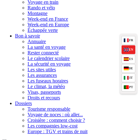
Voyage en train
Rando et vélo
Montagne
Week-end en France
Week-end en Europe
Échappée verte
Bon à savoir
FR
Annuaire
La santé en voyage
EN
Rester connecté
Le calendrier scolaire
ES
La sécurité en voyage
DE
Les sites utiles
Les assurances
IT
Les fuseaux horaires
Le climat, la météo
PT
Visas, passeports
Droits et recours
Dossiers
Tourisme responsable
Voyage de noces : où aller...
Croisière : comment choisir ?
Les compagnies low-cost
Europe : TGV et trains de nuit