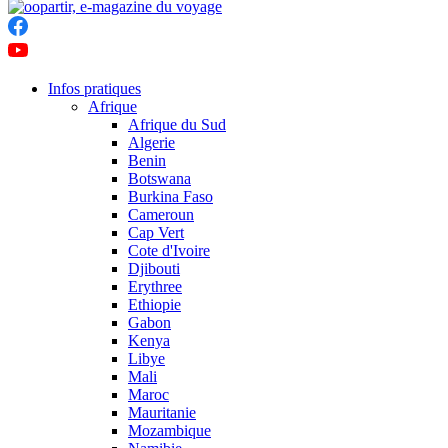
Infos pratiques
Afrique
Afrique du Sud
Algerie
Benin
Botswana
Burkina Faso
Cameroun
Cap Vert
Cote d'Ivoire
Djibouti
Erythree
Ethiopie
Gabon
Kenya
Libye
Mali
Maroc
Mauritanie
Mozambique