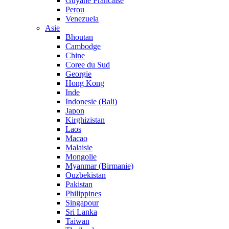
Guyane Francaise
Perou
Venezuela
Asie
Bhoutan
Cambodge
Chine
Coree du Sud
Georgie
Hong Kong
Inde
Indonesie (Bali)
Japon
Kirghizistan
Laos
Macao
Malaisie
Mongolie
Myanmar (Birmanie)
Ouzbekistan
Pakistan
Philippines
Singapour
Sri Lanka
Taiwan