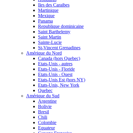
Iles des Caraibes
Martinique
Mexique
Panama
Republique dominicaine
Saint Barthelemy
Saint Martin
Sainte-Lucie
St-Vincent Grenadines
Amérique du Nord
Canada (hors Quebec)
Etats-Unis - autres
Etats-Unis - Floride
Etats-Unis - Ouest
Etats-Unis Est (hors NY)
Etats-Unis, New York
Quebec
Amérique du Sud
Argentine
Bolivie
Bresil
Chili
Colombie
Equateur