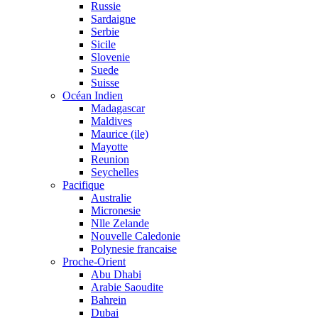
Russie
Sardaigne
Serbie
Sicile
Slovenie
Suede
Suisse
Océan Indien
Madagascar
Maldives
Maurice (ile)
Mayotte
Reunion
Seychelles
Pacifique
Australie
Micronesie
Nlle Zelande
Nouvelle Caledonie
Polynesie francaise
Proche-Orient
Abu Dhabi
Arabie Saoudite
Bahrein
Dubai