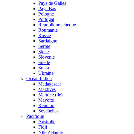
Pays de Galles
Pays-Bas
Pologne
Portugal
Republique tcheque
Roumanie
Russie
Sardaigne
Serbie
Sicile
Slovenie
Suede
Suisse
Ukraine
Océan Indien
Madagascar
Maldives
Maurice (ile)
Mayotte
Reunion
Seychelles
Pacifique
Australie
Fidji
Nlle Zelande