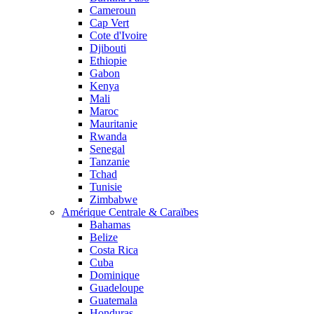
Cameroun
Cap Vert
Cote d'Ivoire
Djibouti
Ethiopie
Gabon
Kenya
Mali
Maroc
Mauritanie
Rwanda
Senegal
Tanzanie
Tchad
Tunisie
Zimbabwe
Amérique Centrale & Caraïbes
Bahamas
Belize
Costa Rica
Cuba
Dominique
Guadeloupe
Guatemala
Honduras