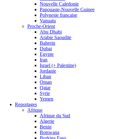
Nouvelle Caledonie
Papouasie-Nouvelle Guinee
Polynesie francaise
Vanuatu
Proche-Orient
Abu Dhabi
Arabie Saoudite
Bahrein
Dubai
Egypte
Iran
Israel (+ Palestine)
Jordanie
Liban
Oman
Qatar
Syrie
Yemen
Reportages
Afrique
Afrique du Sud
Algerie
Benin
Botswana
Burkina Faso