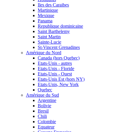
Iles des Caraibes
Martinique
Mexique
Panama
Republique dominicaine
Saint Barthelemy
Saint Martin
Sainte-Lucie
St-Vincent Grenadines
Amérique du Nord
Canada (hors Quebec)
Etats-Unis - autres
Etats-Unis - Floride
Etats-Unis - Ouest
Etats-Unis Est (hors NY)
Etats-Unis, New York
Quebec
Amérique du Sud
Argentine
Bolivie
Bresil
Chili
Colombie
Equateur