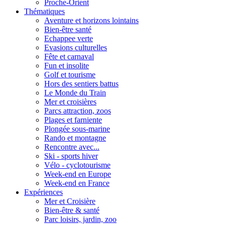
Proche-Orient
Thématiques
Aventure et horizons lointains
Bien-être santé
Echappee verte
Evasions culturelles
Fête et carnaval
Fun et insolite
Golf et tourisme
Hors des sentiers battus
Le Monde du Train
Mer et croisières
Parcs attraction, zoos
Plages et farniente
Plongée sous-marine
Rando et montagne
Rencontre avec...
Ski - sports hiver
Vélo - cyclotourisme
Week-end en Europe
Week-end en France
Expériences
Mer et Croisière
Bien-être & santé
Parc loisirs, jardin, zoo