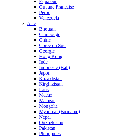
Equateur
Guyane Francaise
Perou
Venezuela
Asie
Bhoutan
Cambodge
Chine
Coree du Sud
Georgie
Hong Kong
Inde
Indonesie (Bali)
Japon
Kazakhstan
Kirghizistan
Laos
Macao
Malaisie
Mongolie
Myanmar (Birmanie)
Nepal
Ouzbekistan
Pakistan
Philippines