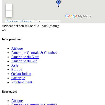
skyscanner.setOnLoadCallback(main);
-->
Infos pratiques
Afrique
Amérique Centrale & Caraïbes
Amérique du Nord
Amérique du Sud
Asie
Europe
Océan Indien
Pacifique
Proche-Orient
Reportages
Afrique
Amérique Centrale & Caraïbes