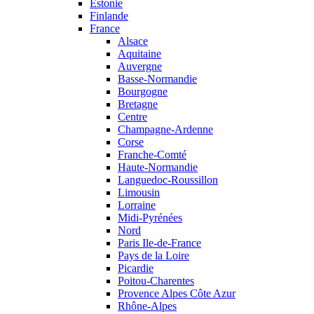
Estonie
Finlande
France
Alsace
Aquitaine
Auvergne
Basse-Normandie
Bourgogne
Bretagne
Centre
Champagne-Ardenne
Corse
Franche-Comté
Haute-Normandie
Languedoc-Roussillon
Limousin
Lorraine
Midi-Pyrénées
Nord
Paris Ile-de-France
Pays de la Loire
Picardie
Poitou-Charentes
Provence Alpes Côte Azur
Rhône-Alpes