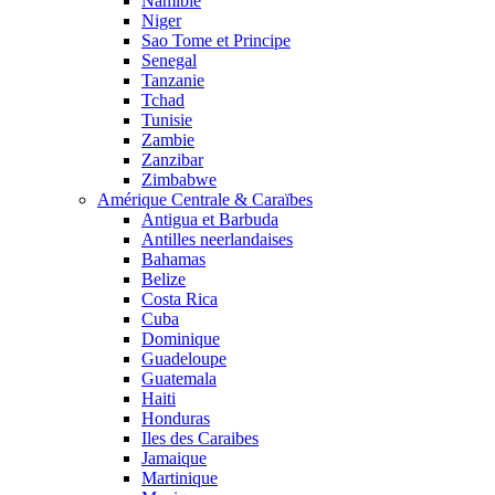
Namibie
Niger
Sao Tome et Principe
Senegal
Tanzanie
Tchad
Tunisie
Zambie
Zanzibar
Zimbabwe
Amérique Centrale & Caraïbes
Antigua et Barbuda
Antilles neerlandaises
Bahamas
Belize
Costa Rica
Cuba
Dominique
Guadeloupe
Guatemala
Haiti
Honduras
Iles des Caraibes
Jamaique
Martinique