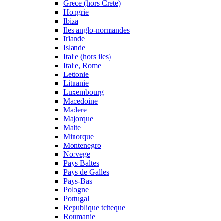
Grece (hors Crete)
Hongrie
Ibiza
Iles anglo-normandes
Irlande
Islande
Italie (hors iles)
Italie, Rome
Lettonie
Lituanie
Luxembourg
Macedoine
Madere
Majorque
Malte
Minorque
Montenegro
Norvege
Pays Baltes
Pays de Galles
Pays-Bas
Pologne
Portugal
Republique tcheque
Roumanie