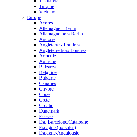
Thailande
Turquie
Vietnam
Europe
Acores
Allemagne - Berlin
Allemagne hors Berlin
Andorre
Angleterre - Londres
Angleterre hors Londres
Armenie
Autriche
Baleares
Belgique
Bulgarie
Canaries
Chypre
Corse
Crete
Croatie
Danemark
Ecosse
Esp.Barcelone/Catalogne
Espagne (hors iles)
Espagne-Andalousie