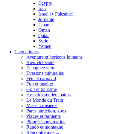
Egypte
Iran
Israel (+ Palestine)
Jordanie
Liban
Oman
Qatar
Syrie
Yemen
Thématiques
Aventure et horizons lointains
Bien-être santé
Echappee verte
Evasions culturelles
Fête et carnaval
Fun et insolite
Golf et tourisme
Hors des sentiers battus
Le Monde du Train
Mer et croisières
Parcs attraction, zoos
Plages et farniente
Plongée sous-marine
Rando et montagne
Rencontre avec...