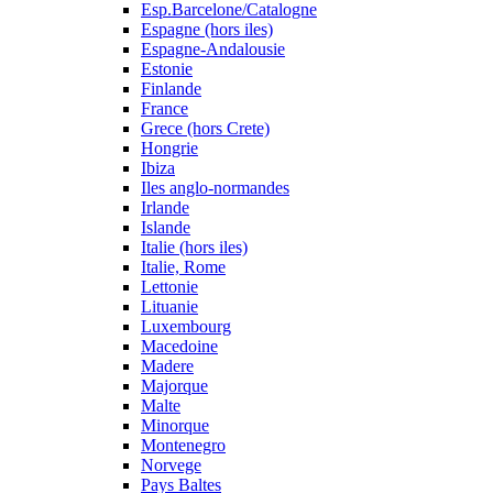
Esp.Barcelone/Catalogne
Espagne (hors iles)
Espagne-Andalousie
Estonie
Finlande
France
Grece (hors Crete)
Hongrie
Ibiza
Iles anglo-normandes
Irlande
Islande
Italie (hors iles)
Italie, Rome
Lettonie
Lituanie
Luxembourg
Macedoine
Madere
Majorque
Malte
Minorque
Montenegro
Norvege
Pays Baltes