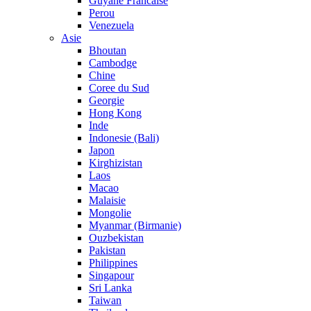
Guyane Francaise
Perou
Venezuela
Asie
Bhoutan
Cambodge
Chine
Coree du Sud
Georgie
Hong Kong
Inde
Indonesie (Bali)
Japon
Kirghizistan
Laos
Macao
Malaisie
Mongolie
Myanmar (Birmanie)
Ouzbekistan
Pakistan
Philippines
Singapour
Sri Lanka
Taiwan