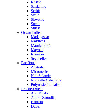
Russie
Sardaigne
Serbie
Sicile
Slovenie
Suede
Suisse
Océan Indien
Madagascar
Maldives
Maurice (ile)
Mayotte
Reunion
Seychelles
Pacifique
Australie
Micronesie
Nlle Zelande
Nouvelle Caledonie
Polynesie francaise
Proche-Orient
Abu Dhabi
Arabie Saoudite
Bahrein
Dubai