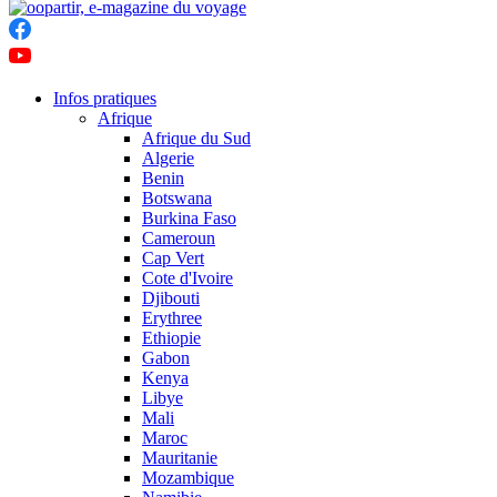
Infos pratiques
Afrique
Afrique du Sud
Algerie
Benin
Botswana
Burkina Faso
Cameroun
Cap Vert
Cote d'Ivoire
Djibouti
Erythree
Ethiopie
Gabon
Kenya
Libye
Mali
Maroc
Mauritanie
Mozambique