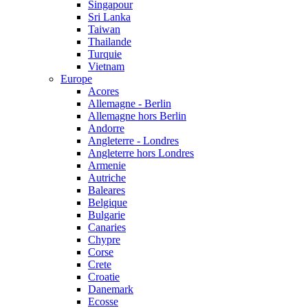
Singapour
Sri Lanka
Taiwan
Thailande
Turquie
Vietnam
Europe
Acores
Allemagne - Berlin
Allemagne hors Berlin
Andorre
Angleterre - Londres
Angleterre hors Londres
Armenie
Autriche
Baleares
Belgique
Bulgarie
Canaries
Chypre
Corse
Crete
Croatie
Danemark
Ecosse