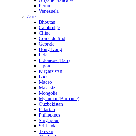
Guyane Francaise
Perou
Venezuela
Asie
Bhoutan
Cambodge
Chine
Coree du Sud
Georgie
Hong Kong
Inde
Indonesie (Bali)
Japon
Kirghizistan
Laos
Macao
Malaisie
Mongolie
Myanmar (Birmanie)
Ouzbekistan
Pakistan
Philippines
Singapour
Sri Lanka
Taiwan