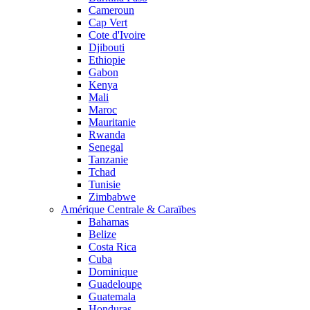
Cameroun
Cap Vert
Cote d'Ivoire
Djibouti
Ethiopie
Gabon
Kenya
Mali
Maroc
Mauritanie
Rwanda
Senegal
Tanzanie
Tchad
Tunisie
Zimbabwe
Amérique Centrale & Caraïbes
Bahamas
Belize
Costa Rica
Cuba
Dominique
Guadeloupe
Guatemala
Honduras