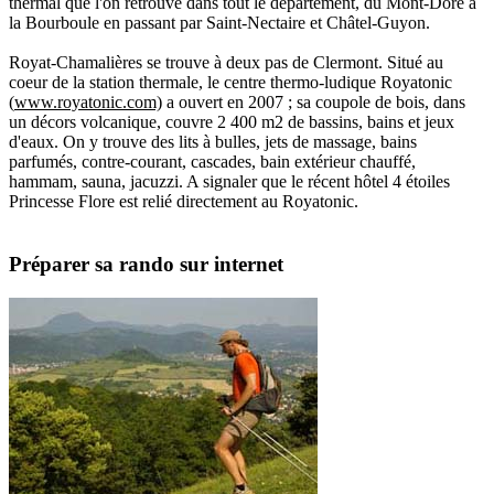
thermal que l'on retrouve dans tout le département, du Mont-Dore à
la Bourboule en passant par Saint-Nectaire et Châtel-Guyon.
Royat-Chamalières se trouve à deux pas de Clermont. Situé au
coeur de la station thermale, le centre thermo-ludique Royatonic
(
www.royatonic.com)
a ouvert en 2007 ; sa coupole de bois, dans
un décors volcanique, couvre 2 400 m2 de bassins, bains et jeux
d'eaux. On y trouve des lits à bulles, jets de massage, bains
parfumés, contre-courant, cascades, bain extérieur chauffé,
hammam, sauna, jacuzzi. A signaler que le récent hôtel 4 étoiles
Princesse Flore est relié directement au Royatonic.
Préparer sa rando sur internet