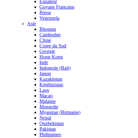
Equateur
Guyane Francaise
Perou
Venezuela
Asie
Bhoutan
Cambodge
Chine
Coree du Sud
Georgie
Hong Kong
Inde
Indonesie (Bali)
Japon
Kazakhstan
Kirghizistan
Laos
Macao
Malaisie
Mongolie
Myanmar (Birmanie)
Nepal
Ouzbekistan
Pakistan
Philippines