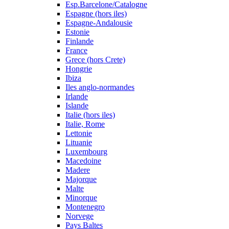
Esp.Barcelone/Catalogne
Espagne (hors iles)
Espagne-Andalousie
Estonie
Finlande
France
Grece (hors Crete)
Hongrie
Ibiza
Iles anglo-normandes
Irlande
Islande
Italie (hors iles)
Italie, Rome
Lettonie
Lituanie
Luxembourg
Macedoine
Madere
Majorque
Malte
Minorque
Montenegro
Norvege
Pays Baltes