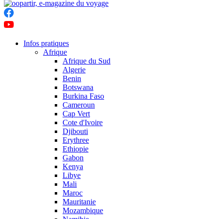
Infos pratiques
Afrique
Afrique du Sud
Algerie
Benin
Botswana
Burkina Faso
Cameroun
Cap Vert
Cote d'Ivoire
Djibouti
Erythree
Ethiopie
Gabon
Kenya
Libye
Mali
Maroc
Mauritanie
Mozambique