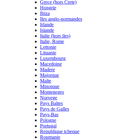
Grece (hors Crete)
Hongrie
Ibiza
Iles anglo-normandes
Irlande
Islande
Italie (hors iles)
Italie, Rome
Lettonie
Lituanie
Luxembourg
Macedoine
Madere
Majorque
Malte
Minorque
Montenegro
Norvege
Pays Baltes
Pays de Galles
Pays-Bas
Pologne
Portugal
Republique tcheque
Roumanie