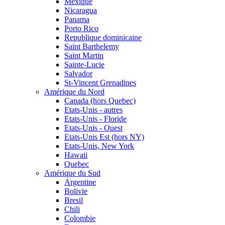
Mexique
Nicaragua
Panama
Porto Rico
Republique dominicaine
Saint Barthelemy
Saint Martin
Sainte-Lucie
Salvador
St-Vincent Grenadines
Amérique du Nord
Canada (hors Quebec)
Etats-Unis - autres
Etats-Unis - Floride
Etats-Unis - Ouest
Etats-Unis Est (hors NY)
Etats-Unis, New York
Hawaii
Quebec
Amérique du Sud
Argentine
Bolivie
Bresil
Chili
Colombie