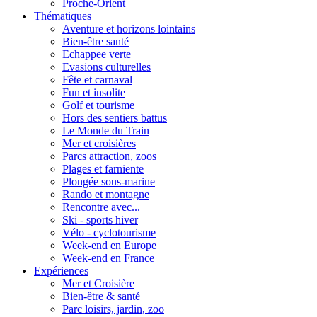
Proche-Orient
Thématiques
Aventure et horizons lointains
Bien-être santé
Echappee verte
Evasions culturelles
Fête et carnaval
Fun et insolite
Golf et tourisme
Hors des sentiers battus
Le Monde du Train
Mer et croisières
Parcs attraction, zoos
Plages et farniente
Plongée sous-marine
Rando et montagne
Rencontre avec...
Ski - sports hiver
Vélo - cyclotourisme
Week-end en Europe
Week-end en France
Expériences
Mer et Croisière
Bien-être & santé
Parc loisirs, jardin, zoo