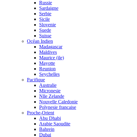
Russie
Sardaigne
Serbie
Sicile
Slovenie
Suede
Suisse
Océan Indien
Madagascar
Maldives
Maurice (ile)
Mayotte
Reunion
Seychelles
Pacifique
Australie
Micronesie
Nlle Zelande
Nouvelle Caledonie
Polynesie francaise
Proche-Orient
Abu Dhabi
Arabie Saoudite
Bahrein
Dubai