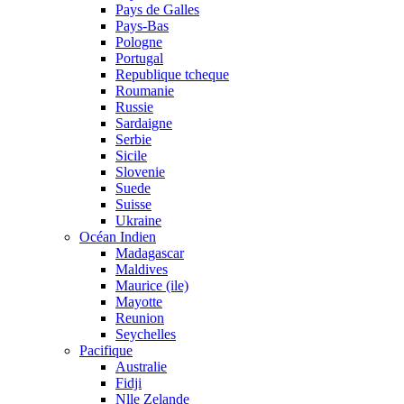
Pays de Galles
Pays-Bas
Pologne
Portugal
Republique tcheque
Roumanie
Russie
Sardaigne
Serbie
Sicile
Slovenie
Suede
Suisse
Ukraine
Océan Indien
Madagascar
Maldives
Maurice (ile)
Mayotte
Reunion
Seychelles
Pacifique
Australie
Fidji
Nlle Zelande