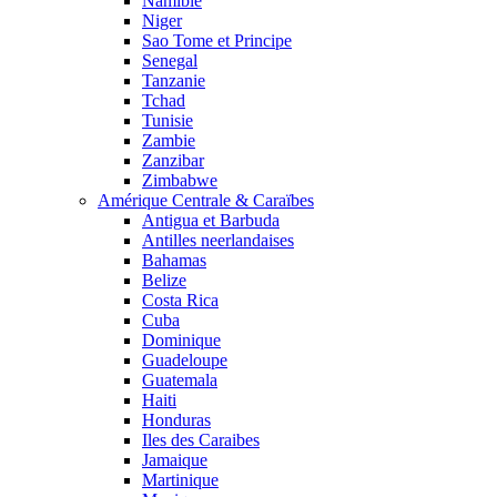
Namibie
Niger
Sao Tome et Principe
Senegal
Tanzanie
Tchad
Tunisie
Zambie
Zanzibar
Zimbabwe
Amérique Centrale & Caraïbes
Antigua et Barbuda
Antilles neerlandaises
Bahamas
Belize
Costa Rica
Cuba
Dominique
Guadeloupe
Guatemala
Haiti
Honduras
Iles des Caraibes
Jamaique
Martinique