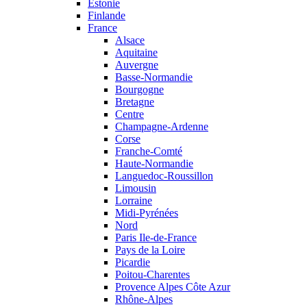
Estonie
Finlande
France
Alsace
Aquitaine
Auvergne
Basse-Normandie
Bourgogne
Bretagne
Centre
Champagne-Ardenne
Corse
Franche-Comté
Haute-Normandie
Languedoc-Roussillon
Limousin
Lorraine
Midi-Pyrénées
Nord
Paris Ile-de-France
Pays de la Loire
Picardie
Poitou-Charentes
Provence Alpes Côte Azur
Rhône-Alpes