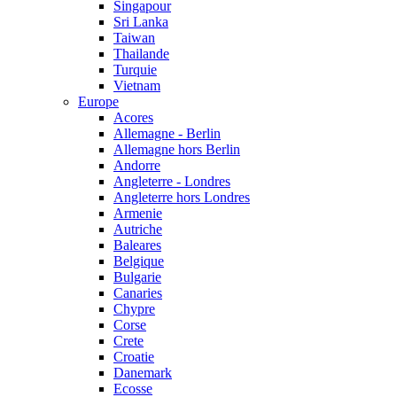
Singapour
Sri Lanka
Taiwan
Thailande
Turquie
Vietnam
Europe
Acores
Allemagne - Berlin
Allemagne hors Berlin
Andorre
Angleterre - Londres
Angleterre hors Londres
Armenie
Autriche
Baleares
Belgique
Bulgarie
Canaries
Chypre
Corse
Crete
Croatie
Danemark
Ecosse