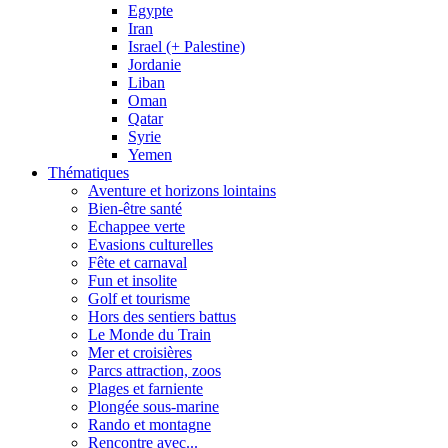
Egypte
Iran
Israel (+ Palestine)
Jordanie
Liban
Oman
Qatar
Syrie
Yemen
Thématiques
Aventure et horizons lointains
Bien-être santé
Echappee verte
Evasions culturelles
Fête et carnaval
Fun et insolite
Golf et tourisme
Hors des sentiers battus
Le Monde du Train
Mer et croisières
Parcs attraction, zoos
Plages et farniente
Plongée sous-marine
Rando et montagne
Rencontre avec...