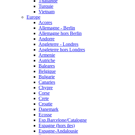
Thailande
Turquie
Vietnam
Europe
Acores
Allemagne - Berlin
Allemagne hors Berlin
Andorre
Angleterre - Londres
Angleterre hors Londres
Armenie
Autriche
Baleares
Belgique
Bulgarie
Canaries
Chypre
Corse
Crete
Croatie
Danemark
Ecosse
Esp.Barcelone/Catalogne
Espagne (hors iles)
Espagne-Andalousie