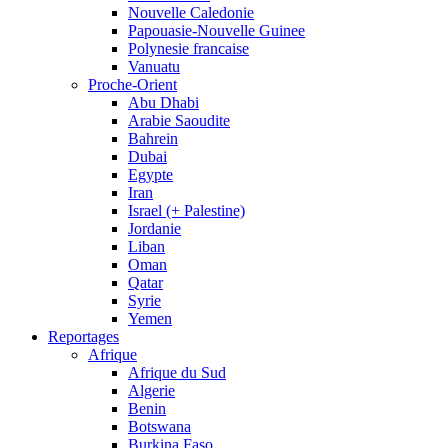
Nouvelle Caledonie
Papouasie-Nouvelle Guinee
Polynesie francaise
Vanuatu
Proche-Orient
Abu Dhabi
Arabie Saoudite
Bahrein
Dubai
Egypte
Iran
Israel (+ Palestine)
Jordanie
Liban
Oman
Qatar
Syrie
Yemen
Reportages
Afrique
Afrique du Sud
Algerie
Benin
Botswana
Burkina Faso