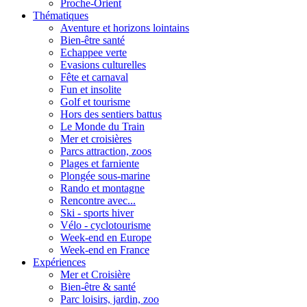
Proche-Orient
Thématiques
Aventure et horizons lointains
Bien-être santé
Echappee verte
Evasions culturelles
Fête et carnaval
Fun et insolite
Golf et tourisme
Hors des sentiers battus
Le Monde du Train
Mer et croisières
Parcs attraction, zoos
Plages et farniente
Plongée sous-marine
Rando et montagne
Rencontre avec...
Ski - sports hiver
Vélo - cyclotourisme
Week-end en Europe
Week-end en France
Expériences
Mer et Croisière
Bien-être & santé
Parc loisirs, jardin, zoo