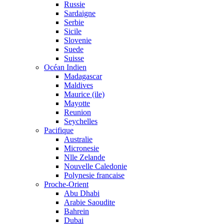
Russie
Sardaigne
Serbie
Sicile
Slovenie
Suede
Suisse
Océan Indien
Madagascar
Maldives
Maurice (ile)
Mayotte
Reunion
Seychelles
Pacifique
Australie
Micronesie
Nlle Zelande
Nouvelle Caledonie
Polynesie francaise
Proche-Orient
Abu Dhabi
Arabie Saoudite
Bahrein
Dubai