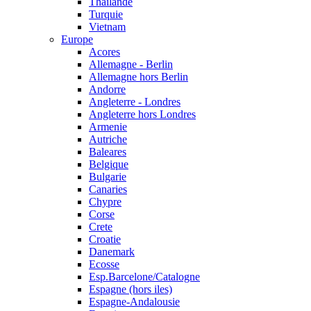
Thailande
Turquie
Vietnam
Europe
Acores
Allemagne - Berlin
Allemagne hors Berlin
Andorre
Angleterre - Londres
Angleterre hors Londres
Armenie
Autriche
Baleares
Belgique
Bulgarie
Canaries
Chypre
Corse
Crete
Croatie
Danemark
Ecosse
Esp.Barcelone/Catalogne
Espagne (hors iles)
Espagne-Andalousie