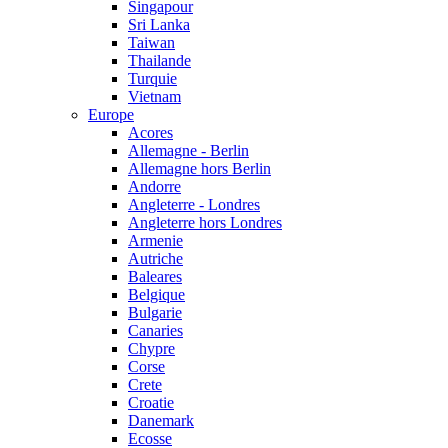
Singapour
Sri Lanka
Taiwan
Thailande
Turquie
Vietnam
Europe
Acores
Allemagne - Berlin
Allemagne hors Berlin
Andorre
Angleterre - Londres
Angleterre hors Londres
Armenie
Autriche
Baleares
Belgique
Bulgarie
Canaries
Chypre
Corse
Crete
Croatie
Danemark
Ecosse