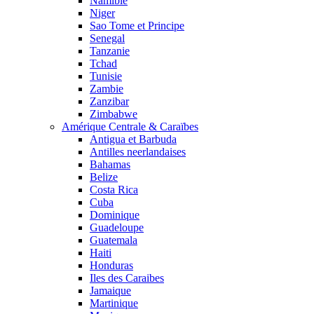
Namibie
Niger
Sao Tome et Principe
Senegal
Tanzanie
Tchad
Tunisie
Zambie
Zanzibar
Zimbabwe
Amérique Centrale & Caraïbes
Antigua et Barbuda
Antilles neerlandaises
Bahamas
Belize
Costa Rica
Cuba
Dominique
Guadeloupe
Guatemala
Haiti
Honduras
Iles des Caraibes
Jamaique
Martinique