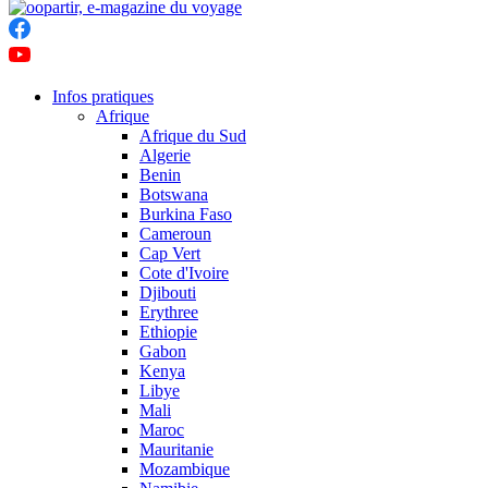
Infos pratiques
Afrique
Afrique du Sud
Algerie
Benin
Botswana
Burkina Faso
Cameroun
Cap Vert
Cote d'Ivoire
Djibouti
Erythree
Ethiopie
Gabon
Kenya
Libye
Mali
Maroc
Mauritanie
Mozambique