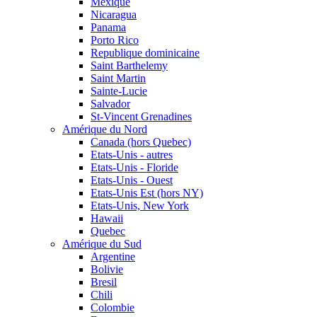
Mexique
Nicaragua
Panama
Porto Rico
Republique dominicaine
Saint Barthelemy
Saint Martin
Sainte-Lucie
Salvador
St-Vincent Grenadines
Amérique du Nord
Canada (hors Quebec)
Etats-Unis - autres
Etats-Unis - Floride
Etats-Unis - Ouest
Etats-Unis Est (hors NY)
Etats-Unis, New York
Hawaii
Quebec
Amérique du Sud
Argentine
Bolivie
Bresil
Chili
Colombie