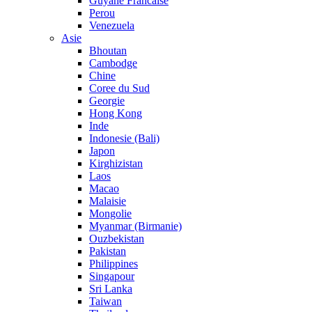
Guyane Francaise
Perou
Venezuela
Asie
Bhoutan
Cambodge
Chine
Coree du Sud
Georgie
Hong Kong
Inde
Indonesie (Bali)
Japon
Kirghizistan
Laos
Macao
Malaisie
Mongolie
Myanmar (Birmanie)
Ouzbekistan
Pakistan
Philippines
Singapour
Sri Lanka
Taiwan