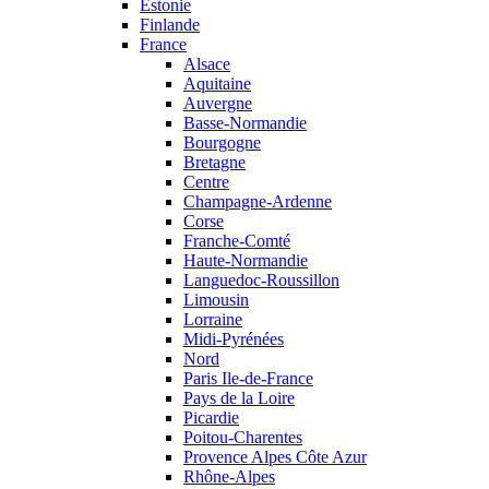
Estonie
Finlande
France
Alsace
Aquitaine
Auvergne
Basse-Normandie
Bourgogne
Bretagne
Centre
Champagne-Ardenne
Corse
Franche-Comté
Haute-Normandie
Languedoc-Roussillon
Limousin
Lorraine
Midi-Pyrénées
Nord
Paris Ile-de-France
Pays de la Loire
Picardie
Poitou-Charentes
Provence Alpes Côte Azur
Rhône-Alpes