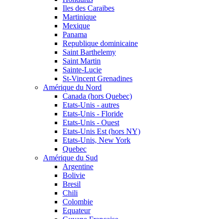
Iles des Caraibes
Martinique
Mexique
Panama
Republique dominicaine
Saint Barthelemy
Saint Martin
Sainte-Lucie
St-Vincent Grenadines
Amérique du Nord
Canada (hors Quebec)
Etats-Unis - autres
Etats-Unis - Floride
Etats-Unis - Ouest
Etats-Unis Est (hors NY)
Etats-Unis, New York
Quebec
Amérique du Sud
Argentine
Bolivie
Bresil
Chili
Colombie
Equateur