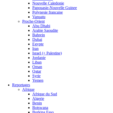
Nouvelle Caledonie
Papouasie-Nouvelle Guinee
Polynesie francaise
Vanuatu
Proche-Orient
Abu Dhabi
Arabie Saoudite
Bahrein
Dubai
Egypte
Iran
Israel (+ Palestine)
Jordanie
Liban
Oman
Qatar
Syrie
Yemen
Reportages
Afrique
Afrique du Sud
Algerie
Benin
Botswana
Burkina Faso