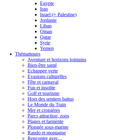
Egypte
Iran
Israel (+ Palestine)
Jordanie
Liban
Oman
Qatar
Syrie
Yemen
Thématiques
Aventure et horizons lointains
Bien-être santé
Echappee verte
Evasions culturelles
Fête et carnaval
Fun et insolite
Golf et tourisme
Hors des sentiers battus
Le Monde du Train
Mer et croisières
Parcs attraction, zoos
Plages et farniente
Plongée sous-marine
Rando et montagne
Rencontre avec...