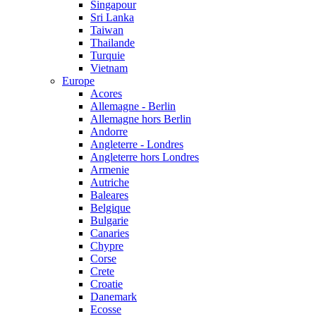
Singapour
Sri Lanka
Taiwan
Thailande
Turquie
Vietnam
Europe
Acores
Allemagne - Berlin
Allemagne hors Berlin
Andorre
Angleterre - Londres
Angleterre hors Londres
Armenie
Autriche
Baleares
Belgique
Bulgarie
Canaries
Chypre
Corse
Crete
Croatie
Danemark
Ecosse