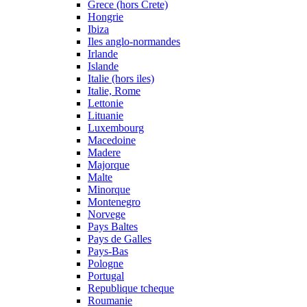
Grece (hors Crete)
Hongrie
Ibiza
Iles anglo-normandes
Irlande
Islande
Italie (hors iles)
Italie, Rome
Lettonie
Lituanie
Luxembourg
Macedoine
Madere
Majorque
Malte
Minorque
Montenegro
Norvege
Pays Baltes
Pays de Galles
Pays-Bas
Pologne
Portugal
Republique tcheque
Roumanie