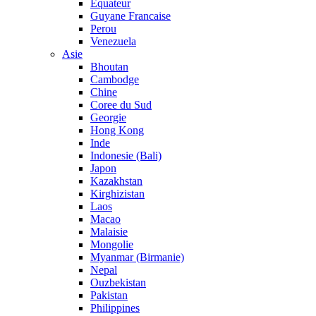
Equateur
Guyane Francaise
Perou
Venezuela
Asie
Bhoutan
Cambodge
Chine
Coree du Sud
Georgie
Hong Kong
Inde
Indonesie (Bali)
Japon
Kazakhstan
Kirghizistan
Laos
Macao
Malaisie
Mongolie
Myanmar (Birmanie)
Nepal
Ouzbekistan
Pakistan
Philippines