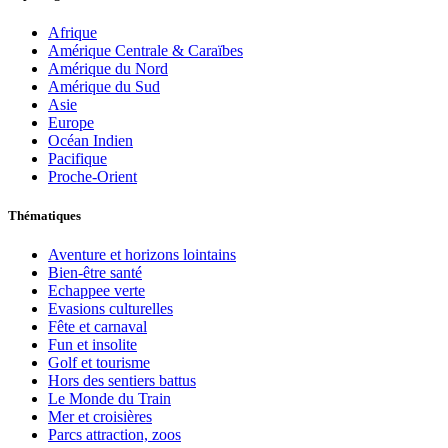
Afrique
Amérique Centrale & Caraïbes
Amérique du Nord
Amérique du Sud
Asie
Europe
Océan Indien
Pacifique
Proche-Orient
Thématiques
Aventure et horizons lointains
Bien-être santé
Echappee verte
Evasions culturelles
Fête et carnaval
Fun et insolite
Golf et tourisme
Hors des sentiers battus
Le Monde du Train
Mer et croisières
Parcs attraction, zoos