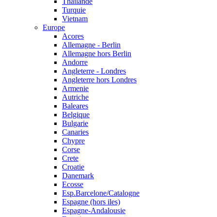
Thailande
Turquie
Vietnam
Europe
Acores
Allemagne - Berlin
Allemagne hors Berlin
Andorre
Angleterre - Londres
Angleterre hors Londres
Armenie
Autriche
Baleares
Belgique
Bulgarie
Canaries
Chypre
Corse
Crete
Croatie
Danemark
Ecosse
Esp.Barcelone/Catalogne
Espagne (hors iles)
Espagne-Andalousie