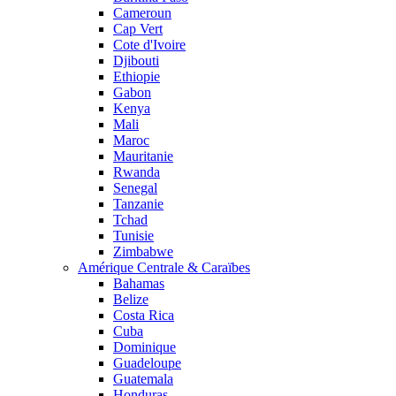
Cameroun
Cap Vert
Cote d'Ivoire
Djibouti
Ethiopie
Gabon
Kenya
Mali
Maroc
Mauritanie
Rwanda
Senegal
Tanzanie
Tchad
Tunisie
Zimbabwe
Amérique Centrale & Caraïbes
Bahamas
Belize
Costa Rica
Cuba
Dominique
Guadeloupe
Guatemala
Honduras