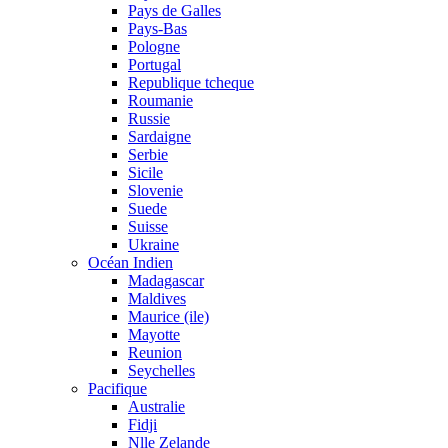
Pays de Galles
Pays-Bas
Pologne
Portugal
Republique tcheque
Roumanie
Russie
Sardaigne
Serbie
Sicile
Slovenie
Suede
Suisse
Ukraine
Océan Indien
Madagascar
Maldives
Maurice (ile)
Mayotte
Reunion
Seychelles
Pacifique
Australie
Fidji
Nlle Zelande