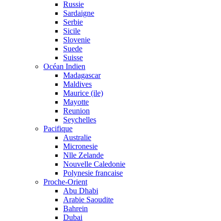
Russie
Sardaigne
Serbie
Sicile
Slovenie
Suede
Suisse
Océan Indien
Madagascar
Maldives
Maurice (ile)
Mayotte
Reunion
Seychelles
Pacifique
Australie
Micronesie
Nlle Zelande
Nouvelle Caledonie
Polynesie francaise
Proche-Orient
Abu Dhabi
Arabie Saoudite
Bahrein
Dubai