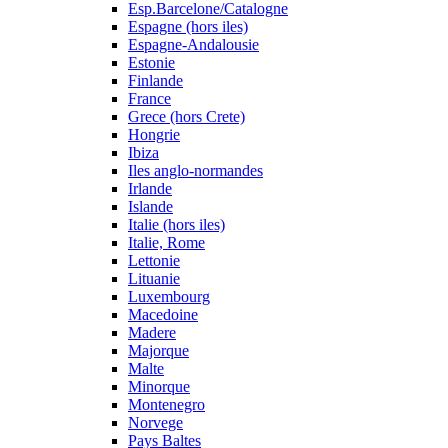
Esp.Barcelone/Catalogne
Espagne (hors iles)
Espagne-Andalousie
Estonie
Finlande
France
Grece (hors Crete)
Hongrie
Ibiza
Iles anglo-normandes
Irlande
Islande
Italie (hors iles)
Italie, Rome
Lettonie
Lituanie
Luxembourg
Macedoine
Madere
Majorque
Malte
Minorque
Montenegro
Norvege
Pays Baltes