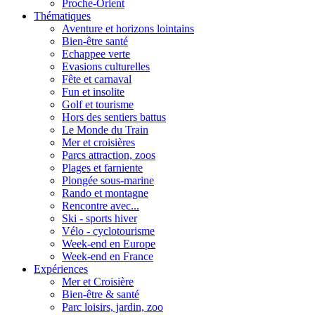
Proche-Orient
Thématiques
Aventure et horizons lointains
Bien-être santé
Echappee verte
Evasions culturelles
Fête et carnaval
Fun et insolite
Golf et tourisme
Hors des sentiers battus
Le Monde du Train
Mer et croisières
Parcs attraction, zoos
Plages et farniente
Plongée sous-marine
Rando et montagne
Rencontre avec...
Ski - sports hiver
Vélo - cyclotourisme
Week-end en Europe
Week-end en France
Expériences
Mer et Croisière
Bien-être & santé
Parc loisirs, jardin, zoo