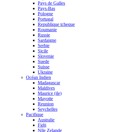
Pays de Galles
Pays-Bas
Pologne
Portugal
Republique tcheque
Roumanie
Russie
Sardaigne
Serbie
Sicile
Slovenie
Suede
Suisse
Ukraine
Océan Indien
Madagascar
Maldives
Maurice (ile)
Mayotte
Reunion
Seychelles
Pacifique
Australie
Fidji
Nlle Zelande