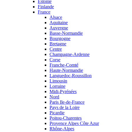
Estonie
Finlande
France
Alsace
Aquitaine
Auvergne
Basse-Normandie
Bourgogne
Bretagne
Centre
Champagne-Ardenne
Corse
Franche-Comté
Haute-Normandie
Languedoc-Roussillon
Limousin
Lorraine
Midi-Pyrénées
Nord
Paris Ile-de-France
Pays de la Loire
Picardie
Poitou-Charentes
Provence Alpes Côte Azur
Rhône-Alpes