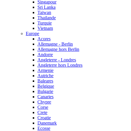
Singapour
Sri Lanka
Taiwan
Thailande
Turquie
Vietnam
Europe
Acores
Allemagne - Berlin
Allemagne hors Berlin
Andorre
Angleterre - Londres
Angleterre hors Londres
Armenie
Autriche
Baleares
Belgique
Bulgarie
Canaries
Chypre
Corse
Crete
Croatie
Danemark
Ecosse