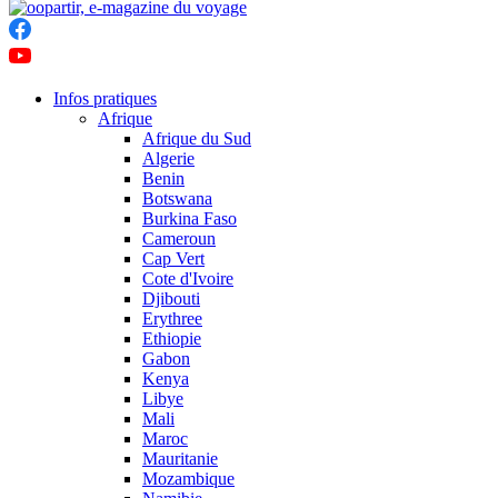
Infos pratiques
Afrique
Afrique du Sud
Algerie
Benin
Botswana
Burkina Faso
Cameroun
Cap Vert
Cote d'Ivoire
Djibouti
Erythree
Ethiopie
Gabon
Kenya
Libye
Mali
Maroc
Mauritanie
Mozambique