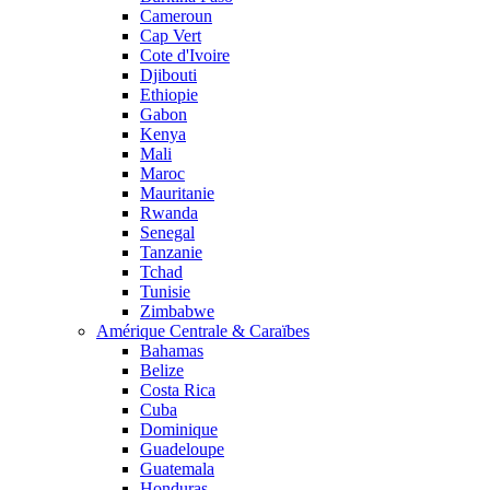
Cameroun
Cap Vert
Cote d'Ivoire
Djibouti
Ethiopie
Gabon
Kenya
Mali
Maroc
Mauritanie
Rwanda
Senegal
Tanzanie
Tchad
Tunisie
Zimbabwe
Amérique Centrale & Caraïbes
Bahamas
Belize
Costa Rica
Cuba
Dominique
Guadeloupe
Guatemala
Honduras