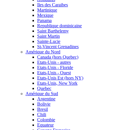
Iles des Caraibes
Martinique
Mexique
Panama
Republique dominicaine
Saint Barthelemy
Saint Martin
Sainte-Lucie
St-Vincent Grenadines
Amérique du Nord
Canada (hors Quebec)
Etats-Unis - autres
Etats-Unis - Floride
Etats-Unis - Ouest
Etats-Unis Est (hors NY)
Etats-Unis, New York
Quebec
Amérique du Sud
Argentine
Bolivie
Bresil
Chili
Colombie
Equateur