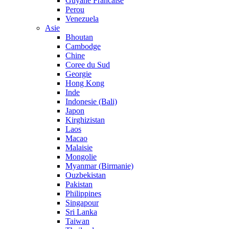
Guyane Francaise
Perou
Venezuela
Asie
Bhoutan
Cambodge
Chine
Coree du Sud
Georgie
Hong Kong
Inde
Indonesie (Bali)
Japon
Kirghizistan
Laos
Macao
Malaisie
Mongolie
Myanmar (Birmanie)
Ouzbekistan
Pakistan
Philippines
Singapour
Sri Lanka
Taiwan