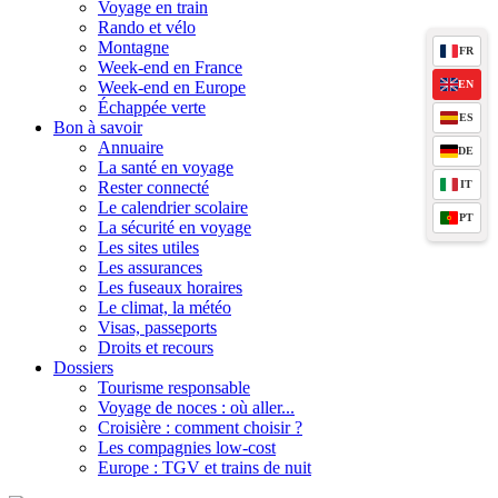
Voyage en train
Rando et vélo
Montagne
FR
Week-end en France
EN
Week-end en Europe
Échappée verte
ES
Bon à savoir
Annuaire
DE
La santé en voyage
IT
Rester connecté
Le calendrier scolaire
PT
La sécurité en voyage
Les sites utiles
Les assurances
Les fuseaux horaires
Le climat, la météo
Visas, passeports
Droits et recours
Dossiers
Tourisme responsable
Voyage de noces : où aller...
Croisière : comment choisir ?
Les compagnies low-cost
Europe : TGV et trains de nuit