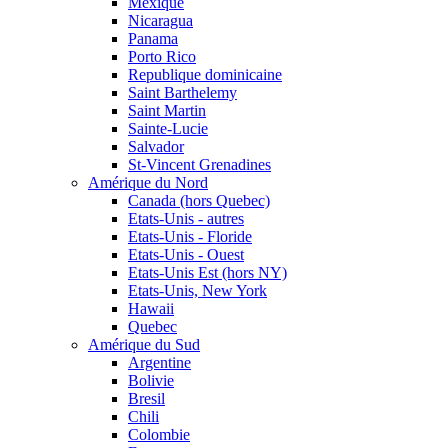
Mexique
Nicaragua
Panama
Porto Rico
Republique dominicaine
Saint Barthelemy
Saint Martin
Sainte-Lucie
Salvador
St-Vincent Grenadines
Amérique du Nord
Canada (hors Quebec)
Etats-Unis - autres
Etats-Unis - Floride
Etats-Unis - Ouest
Etats-Unis Est (hors NY)
Etats-Unis, New York
Hawaii
Quebec
Amérique du Sud
Argentine
Bolivie
Bresil
Chili
Colombie