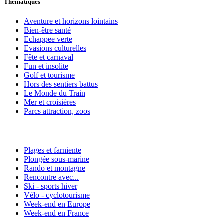
Thématiques
Aventure et horizons lointains
Bien-être santé
Echappee verte
Evasions culturelles
Fête et carnaval
Fun et insolite
Golf et tourisme
Hors des sentiers battus
Le Monde du Train
Mer et croisières
Parcs attraction, zoos
Plages et farniente
Plongée sous-marine
Rando et montagne
Rencontre avec...
Ski - sports hiver
Vélo - cyclotourisme
Week-end en Europe
Week-end en France