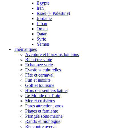
Egypte
Iran
Israel (+ Palestine)
Jordanie
Liban
Oman
Qatar
Syrie
Yemen
Thématiques
Aventure et horizons lointains
Bien-être santé
Echappee verte
Evasions culturelles
Fête et carnaval
Fun et insolite
Golf et tourisme
Hors des sentiers battus
Le Monde du Train
Mer et croisières
Parcs attraction, zoos
Plages et farniente
Plongée sous-marine
Rando et montagne
Rencontre avec...