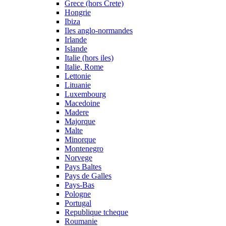
Grece (hors Crete)
Hongrie
Ibiza
Iles anglo-normandes
Irlande
Islande
Italie (hors iles)
Italie, Rome
Lettonie
Lituanie
Luxembourg
Macedoine
Madere
Majorque
Malte
Minorque
Montenegro
Norvege
Pays Baltes
Pays de Galles
Pays-Bas
Pologne
Portugal
Republique tcheque
Roumanie