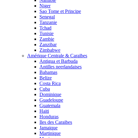
Namibie
Niger
Sao Tome et Principe
Senegal
Tanzanie
Tchad
Tunisie
Zambie
Zanzibar
Zimbabwe
Amérique Centrale & Caraïbes
Antigua et Barbuda
Antilles neerlandaises
Bahamas
Belize
Costa Rica
Cuba
Dominique
Guadeloupe
Guatemala
Haiti
Honduras
Iles des Caraibes
Jamaique
Martinique