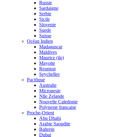
Russie
Sardaigne
Serbie
Sicile
Slovenie
Suede
Suisse
Océan Indien
Madagascar
Maldives
Maurice (ile)
Mayotte
Reunion
Seychelles
Pacifique
Australie
Micronesie
Nlle Zelande
Nouvelle Caledonie
Polynesie francaise
Proche-Orient
Abu Dhabi
Arabie Saoudite
Bahrein
Dubai