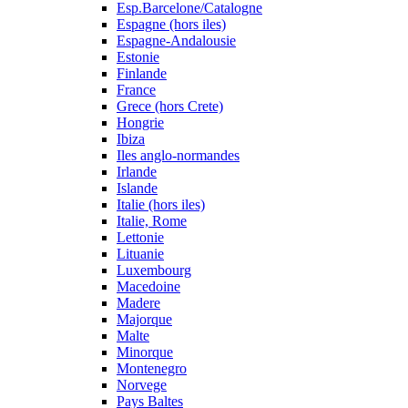
Esp.Barcelone/Catalogne
Espagne (hors iles)
Espagne-Andalousie
Estonie
Finlande
France
Grece (hors Crete)
Hongrie
Ibiza
Iles anglo-normandes
Irlande
Islande
Italie (hors iles)
Italie, Rome
Lettonie
Lituanie
Luxembourg
Macedoine
Madere
Majorque
Malte
Minorque
Montenegro
Norvege
Pays Baltes