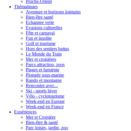
Proche-Orient
Thématiques
Aventure et horizons lointains
Bien-être santé
Echappee verte
Evasions culturelles
Fête et carnaval
Fun et insolite
Golf et tourisme
Hors des sentiers battus
Le Monde du Train
Mer et croisières
Parcs attraction, zoos
Plages et farniente
Plongée sous-marine
Rando et montagne
Rencontre avec...
Ski - sports hiver
Vélo - cyclotourisme
Week-end en Europe
Week-end en France
Expériences
Mer et Croisière
Bien-être & santé
Parc loisirs, jardin, zoo