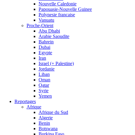
Nouvelle Caledonie
Papouasie-Nouvelle Guinee
Polynesie francaise
Vanuatu
Proche-Orient
Abu Dhabi
Arabie Saoudite
Bahrein
Dubai
Egypte
Iran
Israel (+ Palestine)
Jordanie
Liban
Oman
Qatar
Syrie
Yemen
Reportages
Afrique
Afrique du Sud
Algerie
Benin
Botswana
Burkina Faso