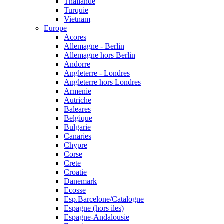
Thailande
Turquie
Vietnam
Europe
Acores
Allemagne - Berlin
Allemagne hors Berlin
Andorre
Angleterre - Londres
Angleterre hors Londres
Armenie
Autriche
Baleares
Belgique
Bulgarie
Canaries
Chypre
Corse
Crete
Croatie
Danemark
Ecosse
Esp.Barcelone/Catalogne
Espagne (hors iles)
Espagne-Andalousie