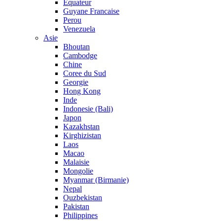
Equateur
Guyane Francaise
Perou
Venezuela
Asie
Bhoutan
Cambodge
Chine
Coree du Sud
Georgie
Hong Kong
Inde
Indonesie (Bali)
Japon
Kazakhstan
Kirghizistan
Laos
Macao
Malaisie
Mongolie
Myanmar (Birmanie)
Nepal
Ouzbekistan
Pakistan
Philippines