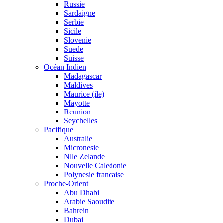
Russie
Sardaigne
Serbie
Sicile
Slovenie
Suede
Suisse
Océan Indien
Madagascar
Maldives
Maurice (ile)
Mayotte
Reunion
Seychelles
Pacifique
Australie
Micronesie
Nlle Zelande
Nouvelle Caledonie
Polynesie francaise
Proche-Orient
Abu Dhabi
Arabie Saoudite
Bahrein
Dubai