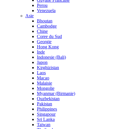
Guyane Francaise
Perou
Venezuela
Asie
Bhoutan
Cambodge
Chine
Coree du Sud
Georgie
Hong Kong
Inde
Indonesie (Bali)
Japon
Kirghizistan
Laos
Macao
Malaisie
Mongolie
Myanmar (Birmanie)
Ouzbekistan
Pakistan
Philippines
Singapour
Sri Lanka
Taiwan