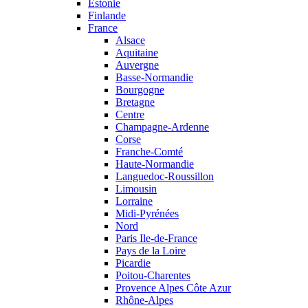
Estonie
Finlande
France
Alsace
Aquitaine
Auvergne
Basse-Normandie
Bourgogne
Bretagne
Centre
Champagne-Ardenne
Corse
Franche-Comté
Haute-Normandie
Languedoc-Roussillon
Limousin
Lorraine
Midi-Pyrénées
Nord
Paris Ile-de-France
Pays de la Loire
Picardie
Poitou-Charentes
Provence Alpes Côte Azur
Rhône-Alpes