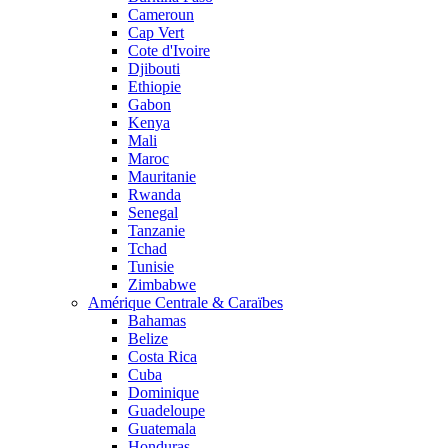
Cameroun
Cap Vert
Cote d'Ivoire
Djibouti
Ethiopie
Gabon
Kenya
Mali
Maroc
Mauritanie
Rwanda
Senegal
Tanzanie
Tchad
Tunisie
Zimbabwe
Amérique Centrale & Caraïbes
Bahamas
Belize
Costa Rica
Cuba
Dominique
Guadeloupe
Guatemala
Honduras