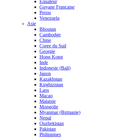
Equateur
Guyane Francaise
Perou
Venezuela
Asie
Bhoutan
Cambodge
Chine
Coree du Sud
Georgie
Hong Kong
Inde
Indonesie (Bali)
Japon
Kazakhstan
Kirghizistan
Laos
Macao
Malaisie
Mongolie
Myanmar (Birmanie)
Nepal
Ouzbekistan
Pakistan
Philippines