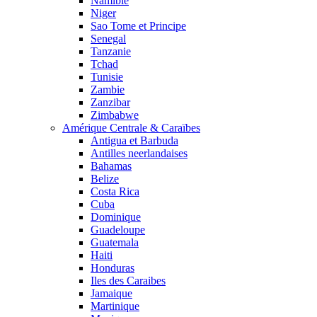
Namibie
Niger
Sao Tome et Principe
Senegal
Tanzanie
Tchad
Tunisie
Zambie
Zanzibar
Zimbabwe
Amérique Centrale & Caraïbes
Antigua et Barbuda
Antilles neerlandaises
Bahamas
Belize
Costa Rica
Cuba
Dominique
Guadeloupe
Guatemala
Haiti
Honduras
Iles des Caraibes
Jamaique
Martinique