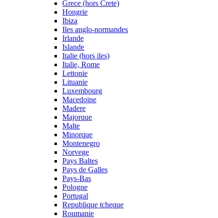
Grece (hors Crete)
Hongrie
Ibiza
Iles anglo-normandes
Irlande
Islande
Italie (hors iles)
Italie, Rome
Lettonie
Lituanie
Luxembourg
Macedoine
Madere
Majorque
Malte
Minorque
Montenegro
Norvege
Pays Baltes
Pays de Galles
Pays-Bas
Pologne
Portugal
Republique tcheque
Roumanie