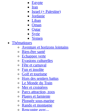
Egypte
Iran
Israel (+ Palestine)
Jordanie
Liban
Oman
Qatar
Syrie
Yemen
Thématiques
Aventure et horizons lointains
Bien-être santé
Echappee verte
Evasions culturelles
Fête et carnaval
Fun et insolite
Golf et tourisme
Hors des sentiers battus
Le Monde du Train
Mer et croisières
Parcs attraction, zoos
Plages et farniente
Plongée sous-marine
Rando et montagne
Rencontre avec...