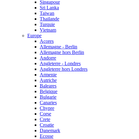
Singapour
Sri Lanka
Taiwan
Thailande
Turquie
Vietnam
Europe
Acores
Allemagne - Berlin
Allemagne hors Berlin
Andorre
Angleterre - Londres
Angleterre hors Londres
Armenie
Autriche
Baleares
Belgique
Bulgarie
Canaries
Chypre
Corse
Crete
Croatie
Danemark
Ecosse