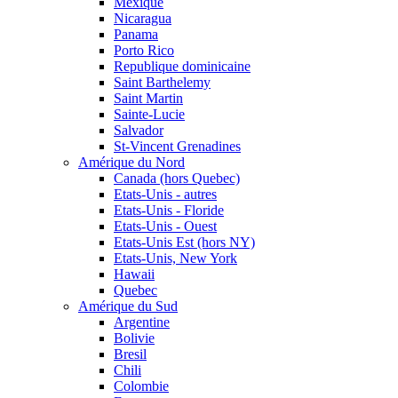
Mexique
Nicaragua
Panama
Porto Rico
Republique dominicaine
Saint Barthelemy
Saint Martin
Sainte-Lucie
Salvador
St-Vincent Grenadines
Amérique du Nord
Canada (hors Quebec)
Etats-Unis - autres
Etats-Unis - Floride
Etats-Unis - Ouest
Etats-Unis Est (hors NY)
Etats-Unis, New York
Hawaii
Quebec
Amérique du Sud
Argentine
Bolivie
Bresil
Chili
Colombie