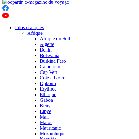
Infos pratiques
Afrique
Afrique du Sud
Algerie
Benin
Botswana
Burkina Faso
Cameroun
Cap Vert
Cote d'Ivoire
Djibouti
Erythree
Ethiopie
Gabon
Kenya
Libye
Mali
Maroc
Mauritanie
Mozambique