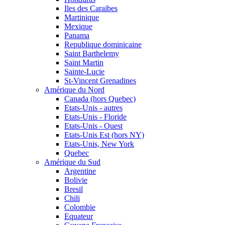
Iles des Caraibes
Martinique
Mexique
Panama
Republique dominicaine
Saint Barthelemy
Saint Martin
Sainte-Lucie
St-Vincent Grenadines
Amérique du Nord
Canada (hors Quebec)
Etats-Unis - autres
Etats-Unis - Floride
Etats-Unis - Ouest
Etats-Unis Est (hors NY)
Etats-Unis, New York
Quebec
Amérique du Sud
Argentine
Bolivie
Bresil
Chili
Colombie
Equateur