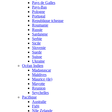
Pays de Galles
Pays-Bas
Pologne
Portugal
Republique tcheque
Roumanie
Russie
Sardaigne
Serbie
Sicile
Slovenie
Suede
Suisse
Ukraine
Océan Indien
Madagascar
Maldives
Maurice (ile)
Mayotte
Reunion
Seychelles
Pacifique
Australie
Fidji
Nlle Zelande