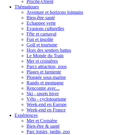
Proche-Orient
Thématiques
Aventure et horizons lointains
Bien-être santé
Echappee verte
Evasions culturelles
Fête et carnaval
Fun et insolite
Golf et tourisme
Hors des sentiers battus
Le Monde du Train
Mer et croisières
Parcs attraction, zoos
Plages et farniente
Plongée sous-marine
Rando et montagne
Rencontre avec...
Ski - sports hiver
Vélo - cyclotourisme
Week-end en Europe
Week-end en France
Expériences
Mer et Croisière
Bien-être & santé
Parc loisirs, jardin, zoo