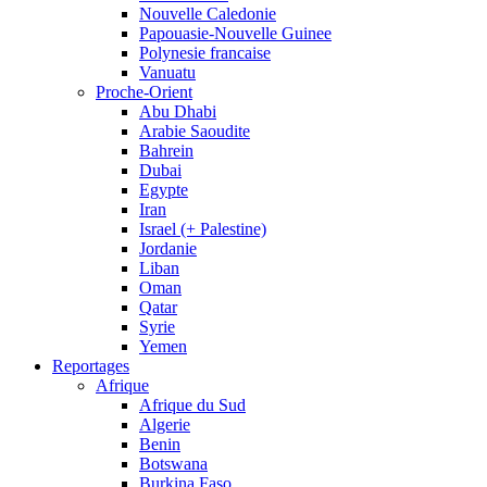
Nouvelle Caledonie
Papouasie-Nouvelle Guinee
Polynesie francaise
Vanuatu
Proche-Orient
Abu Dhabi
Arabie Saoudite
Bahrein
Dubai
Egypte
Iran
Israel (+ Palestine)
Jordanie
Liban
Oman
Qatar
Syrie
Yemen
Reportages
Afrique
Afrique du Sud
Algerie
Benin
Botswana
Burkina Faso