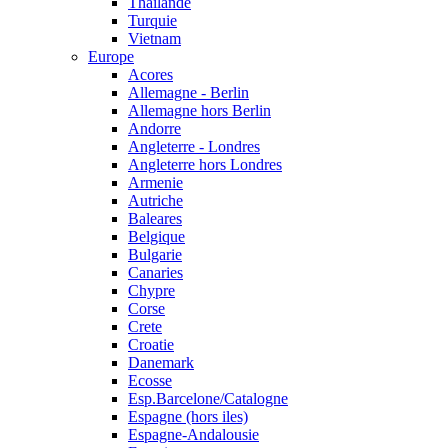
Thailande
Turquie
Vietnam
Europe
Acores
Allemagne - Berlin
Allemagne hors Berlin
Andorre
Angleterre - Londres
Angleterre hors Londres
Armenie
Autriche
Baleares
Belgique
Bulgarie
Canaries
Chypre
Corse
Crete
Croatie
Danemark
Ecosse
Esp.Barcelone/Catalogne
Espagne (hors iles)
Espagne-Andalousie