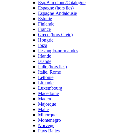
Esp.Barcelone/Catalogne
Espagne (hors iles)
Espagne-Andalousie
Estonie
Finlande
France
Grece (hors Crete)
Hongrie
Ibiza
Iles anglo-normandes
Irlande
Islande
Italie (hors iles)
Italie, Rome
Lettonie
Lituanie
Luxembourg
Macedoine
Madere
Majorque
Malte
Minorque
Montenegro
Norvege
Pays Baltes