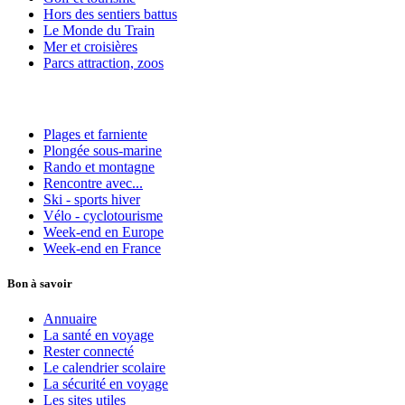
Hors des sentiers battus
Le Monde du Train
Mer et croisières
Parcs attraction, zoos
Plages et farniente
Plongée sous-marine
Rando et montagne
Rencontre avec...
Ski - sports hiver
Vélo - cyclotourisme
Week-end en Europe
Week-end en France
Bon à savoir
Annuaire
La santé en voyage
Rester connecté
Le calendrier scolaire
La sécurité en voyage
Les sites utiles