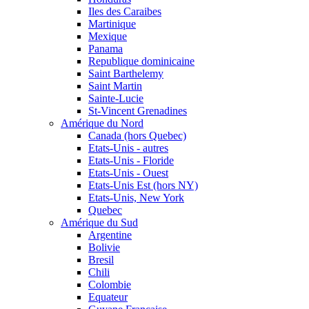
Iles des Caraibes
Martinique
Mexique
Panama
Republique dominicaine
Saint Barthelemy
Saint Martin
Sainte-Lucie
St-Vincent Grenadines
Amérique du Nord
Canada (hors Quebec)
Etats-Unis - autres
Etats-Unis - Floride
Etats-Unis - Ouest
Etats-Unis Est (hors NY)
Etats-Unis, New York
Quebec
Amérique du Sud
Argentine
Bolivie
Bresil
Chili
Colombie
Equateur