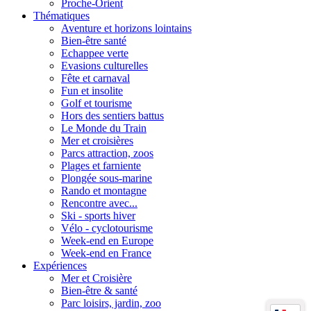
Proche-Orient
Thématiques
Aventure et horizons lointains
Bien-être santé
Echappee verte
Evasions culturelles
Fête et carnaval
Fun et insolite
Golf et tourisme
Hors des sentiers battus
Le Monde du Train
Mer et croisières
Parcs attraction, zoos
Plages et farniente
Plongée sous-marine
Rando et montagne
Rencontre avec...
Ski - sports hiver
Vélo - cyclotourisme
Week-end en Europe
Week-end en France
Expériences
Mer et Croisière
Bien-être & santé
Parc loisirs, jardin, zoo