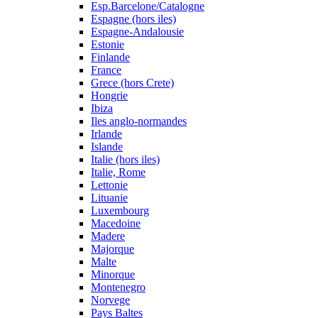
Esp.Barcelone/Catalogne
Espagne (hors iles)
Espagne-Andalousie
Estonie
Finlande
France
Grece (hors Crete)
Hongrie
Ibiza
Iles anglo-normandes
Irlande
Islande
Italie (hors iles)
Italie, Rome
Lettonie
Lituanie
Luxembourg
Macedoine
Madere
Majorque
Malte
Minorque
Montenegro
Norvege
Pays Baltes