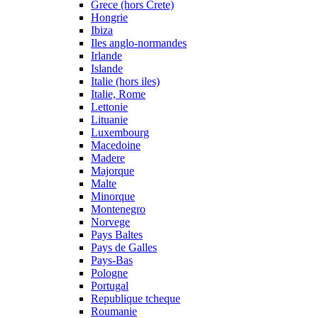
Grece (hors Crete)
Hongrie
Ibiza
Iles anglo-normandes
Irlande
Islande
Italie (hors iles)
Italie, Rome
Lettonie
Lituanie
Luxembourg
Macedoine
Madere
Majorque
Malte
Minorque
Montenegro
Norvege
Pays Baltes
Pays de Galles
Pays-Bas
Pologne
Portugal
Republique tcheque
Roumanie