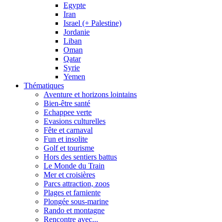
Egypte
Iran
Israel (+ Palestine)
Jordanie
Liban
Oman
Qatar
Syrie
Yemen
Thématiques
Aventure et horizons lointains
Bien-être santé
Echappee verte
Evasions culturelles
Fête et carnaval
Fun et insolite
Golf et tourisme
Hors des sentiers battus
Le Monde du Train
Mer et croisières
Parcs attraction, zoos
Plages et farniente
Plongée sous-marine
Rando et montagne
Rencontre avec...