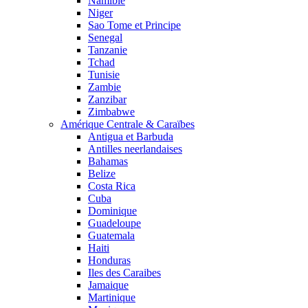
Namibie
Niger
Sao Tome et Principe
Senegal
Tanzanie
Tchad
Tunisie
Zambie
Zanzibar
Zimbabwe
Amérique Centrale & Caraïbes
Antigua et Barbuda
Antilles neerlandaises
Bahamas
Belize
Costa Rica
Cuba
Dominique
Guadeloupe
Guatemala
Haiti
Honduras
Iles des Caraibes
Jamaique
Martinique