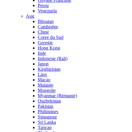
Guyane Francaise
Perou
Venezuela
Asie
Bhoutan
Cambodge
Chine
Coree du Sud
Georgie
Hong Kong
Inde
Indonesie (Bali)
Japon
Kirghizistan
Laos
Macao
Malaisie
Mongolie
Myanmar (Birmanie)
Ouzbekistan
Pakistan
Philippines
Singapour
Sri Lanka
Taiwan