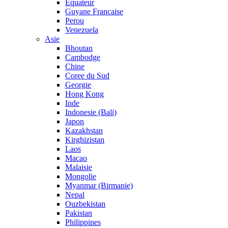
Equateur
Guyane Francaise
Perou
Venezuela
Asie
Bhoutan
Cambodge
Chine
Coree du Sud
Georgie
Hong Kong
Inde
Indonesie (Bali)
Japon
Kazakhstan
Kirghizistan
Laos
Macao
Malaisie
Mongolie
Myanmar (Birmanie)
Nepal
Ouzbekistan
Pakistan
Philippines