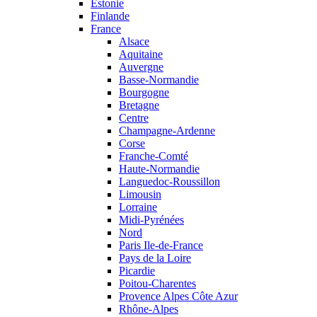
Estonie
Finlande
France
Alsace
Aquitaine
Auvergne
Basse-Normandie
Bourgogne
Bretagne
Centre
Champagne-Ardenne
Corse
Franche-Comté
Haute-Normandie
Languedoc-Roussillon
Limousin
Lorraine
Midi-Pyrénées
Nord
Paris Ile-de-France
Pays de la Loire
Picardie
Poitou-Charentes
Provence Alpes Côte Azur
Rhône-Alpes