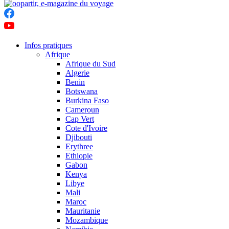
Infos pratiques
Afrique
Afrique du Sud
Algerie
Benin
Botswana
Burkina Faso
Cameroun
Cap Vert
Cote d'Ivoire
Djibouti
Erythree
Ethiopie
Gabon
Kenya
Libye
Mali
Maroc
Mauritanie
Mozambique