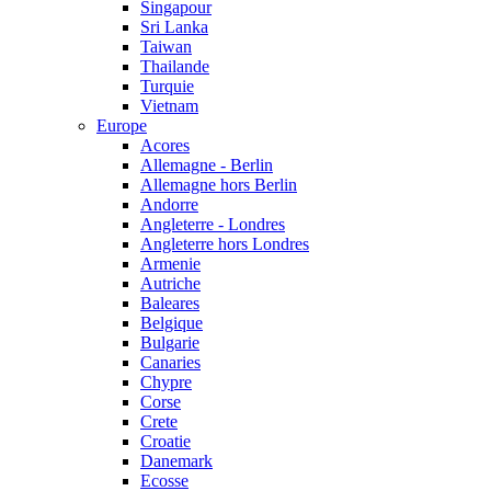
Singapour
Sri Lanka
Taiwan
Thailande
Turquie
Vietnam
Europe
Acores
Allemagne - Berlin
Allemagne hors Berlin
Andorre
Angleterre - Londres
Angleterre hors Londres
Armenie
Autriche
Baleares
Belgique
Bulgarie
Canaries
Chypre
Corse
Crete
Croatie
Danemark
Ecosse