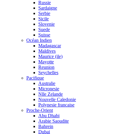
Russie
Sardaigne
Serbie
Sicile
Slovenie
Suede
Suisse
Océan Indien
Madagascar
Maldives
Maurice (ile)
Mayotte
Reunion
Seychelles
Pacifique
Australie
Micronesie
Nlle Zelande
Nouvelle Caledonie
Polynesie francaise
Proche-Orient
Abu Dhabi
Arabie Saoudite
Bahrein
Dubai