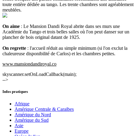
toute entière dédiée au tango. Les trente chambres sont agréablement
meublées.
On aime
: Le Mansion Dandi Royal abrite dans ses murs une
Académie du Tango et trois belles salles où l'on peut danser sur un
plancher de bois original datant de 1925.
On regrette
: l'accueil réduit au simple minimum (si l'on exclut la
chaleureuse disponibilité de Carlos) et les chambres petites.
www.mansiondandiroyal.co
skyscanner.setOnLoadCallback(main);
-->
Infos pratiques
Afrique
Amérique Centrale & Caraïbes
Amérique du Nord
Amérique du Sud
Asie
Europe