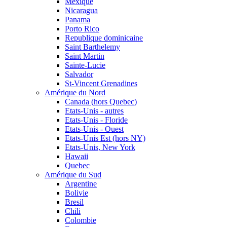
Mexique
Nicaragua
Panama
Porto Rico
Republique dominicaine
Saint Barthelemy
Saint Martin
Sainte-Lucie
Salvador
St-Vincent Grenadines
Amérique du Nord
Canada (hors Quebec)
Etats-Unis - autres
Etats-Unis - Floride
Etats-Unis - Ouest
Etats-Unis Est (hors NY)
Etats-Unis, New York
Hawaii
Quebec
Amérique du Sud
Argentine
Bolivie
Bresil
Chili
Colombie