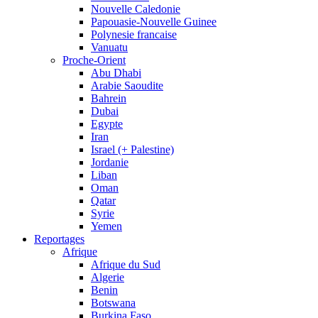
Nouvelle Caledonie
Papouasie-Nouvelle Guinee
Polynesie francaise
Vanuatu
Proche-Orient
Abu Dhabi
Arabie Saoudite
Bahrein
Dubai
Egypte
Iran
Israel (+ Palestine)
Jordanie
Liban
Oman
Qatar
Syrie
Yemen
Reportages
Afrique
Afrique du Sud
Algerie
Benin
Botswana
Burkina Faso