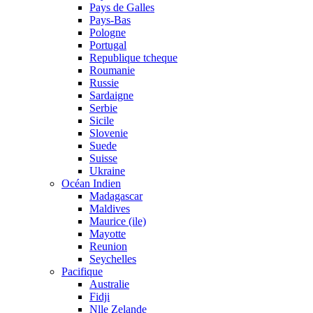
Pays de Galles
Pays-Bas
Pologne
Portugal
Republique tcheque
Roumanie
Russie
Sardaigne
Serbie
Sicile
Slovenie
Suede
Suisse
Ukraine
Océan Indien
Madagascar
Maldives
Maurice (ile)
Mayotte
Reunion
Seychelles
Pacifique
Australie
Fidji
Nlle Zelande