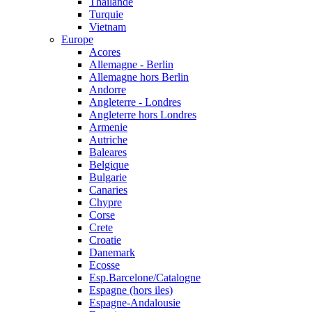
Thailande
Turquie
Vietnam
Europe
Acores
Allemagne - Berlin
Allemagne hors Berlin
Andorre
Angleterre - Londres
Angleterre hors Londres
Armenie
Autriche
Baleares
Belgique
Bulgarie
Canaries
Chypre
Corse
Crete
Croatie
Danemark
Ecosse
Esp.Barcelone/Catalogne
Espagne (hors iles)
Espagne-Andalousie