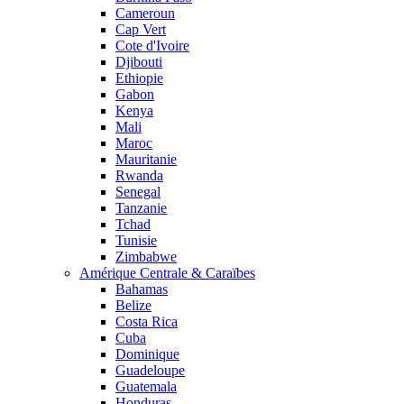
Cameroun
Cap Vert
Cote d'Ivoire
Djibouti
Ethiopie
Gabon
Kenya
Mali
Maroc
Mauritanie
Rwanda
Senegal
Tanzanie
Tchad
Tunisie
Zimbabwe
Amérique Centrale & Caraïbes
Bahamas
Belize
Costa Rica
Cuba
Dominique
Guadeloupe
Guatemala
Honduras