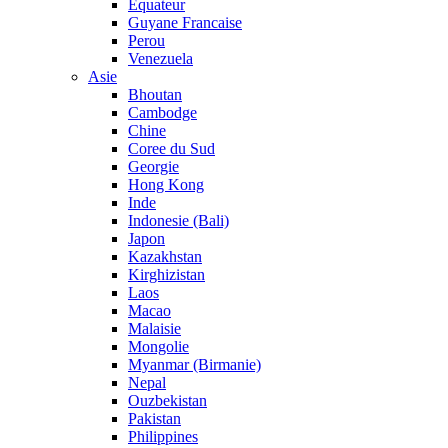
Equateur
Guyane Francaise
Perou
Venezuela
Asie
Bhoutan
Cambodge
Chine
Coree du Sud
Georgie
Hong Kong
Inde
Indonesie (Bali)
Japon
Kazakhstan
Kirghizistan
Laos
Macao
Malaisie
Mongolie
Myanmar (Birmanie)
Nepal
Ouzbekistan
Pakistan
Philippines