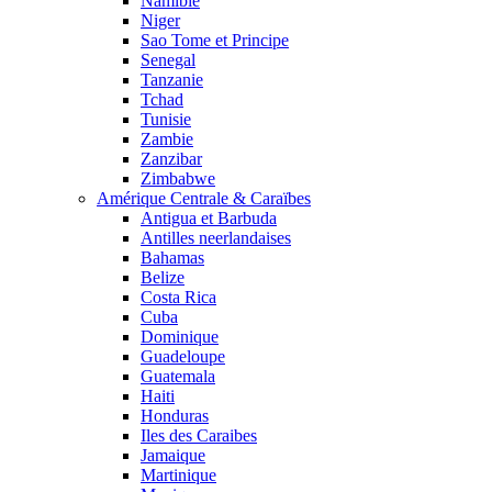
Namibie
Niger
Sao Tome et Principe
Senegal
Tanzanie
Tchad
Tunisie
Zambie
Zanzibar
Zimbabwe
Amérique Centrale & Caraïbes
Antigua et Barbuda
Antilles neerlandaises
Bahamas
Belize
Costa Rica
Cuba
Dominique
Guadeloupe
Guatemala
Haiti
Honduras
Iles des Caraibes
Jamaique
Martinique