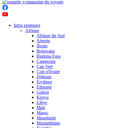
Infos pratiques
Afrique
Afrique du Sud
Algerie
Benin
Botswana
Burkina Faso
Cameroun
Cap Vert
Cote d'Ivoire
Djibouti
Erythree
Ethiopie
Gabon
Kenya
Libye
Mali
Maroc
Mauritanie
Mozambique