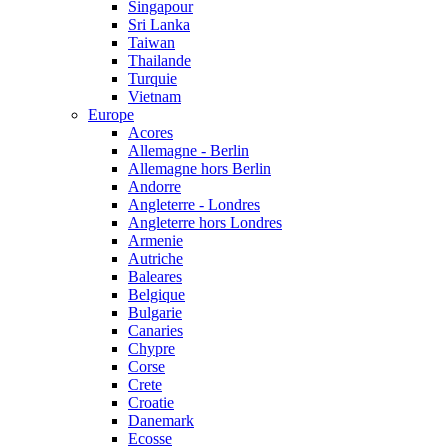
Singapour
Sri Lanka
Taiwan
Thailande
Turquie
Vietnam
Europe
Acores
Allemagne - Berlin
Allemagne hors Berlin
Andorre
Angleterre - Londres
Angleterre hors Londres
Armenie
Autriche
Baleares
Belgique
Bulgarie
Canaries
Chypre
Corse
Crete
Croatie
Danemark
Ecosse