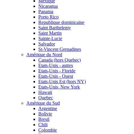
Mexique
Nicaragua
Panama
Porto Rico
Republique dominicaine
Saint Barthelemy
Saint Martin
Sainte-Lucie
Salvador
St-Vincent Grenadines
Amérique du Nord
Canada (hors Quebec)
Etats-Unis - autres
Etats-Unis - Floride
Etats-Unis - Ouest
Etats-Unis Est (hors NY)
Etats-Unis, New York
Hawaii
Quebec
Amérique du Sud
Argentine
Bolivie
Bresil
Chili
Colombie