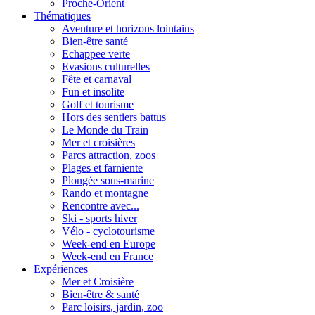
Proche-Orient
Thématiques
Aventure et horizons lointains
Bien-être santé
Echappee verte
Evasions culturelles
Fête et carnaval
Fun et insolite
Golf et tourisme
Hors des sentiers battus
Le Monde du Train
Mer et croisières
Parcs attraction, zoos
Plages et farniente
Plongée sous-marine
Rando et montagne
Rencontre avec...
Ski - sports hiver
Vélo - cyclotourisme
Week-end en Europe
Week-end en France
Expériences
Mer et Croisière
Bien-être & santé
Parc loisirs, jardin, zoo