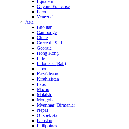
Equateur
Guyane Francaise
Perou
Venezuela
Asie
Bhoutan
Cambodge
Chine
Coree du Sud
Georgie
Hong Kong
Inde
Indonesie (Bali)
Japon
Kazakhstan
Kirghizistan
Laos
Macao
Malaisie
Mongolie
Myanmar (Birmanie)
Nepal
Ouzbekistan
Pakistan
Philippines