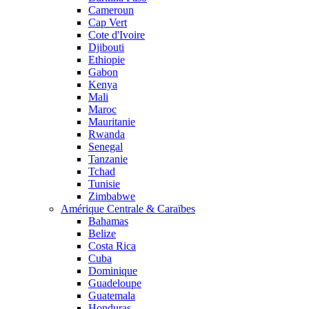
Cameroun
Cap Vert
Cote d'Ivoire
Djibouti
Ethiopie
Gabon
Kenya
Mali
Maroc
Mauritanie
Rwanda
Senegal
Tanzanie
Tchad
Tunisie
Zimbabwe
Amérique Centrale & Caraïbes
Bahamas
Belize
Costa Rica
Cuba
Dominique
Guadeloupe
Guatemala
Honduras