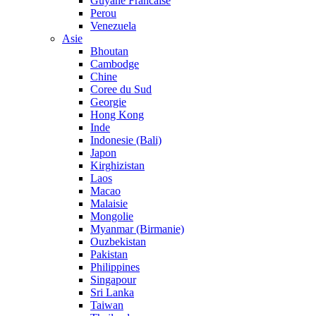
Guyane Francaise
Perou
Venezuela
Asie
Bhoutan
Cambodge
Chine
Coree du Sud
Georgie
Hong Kong
Inde
Indonesie (Bali)
Japon
Kirghizistan
Laos
Macao
Malaisie
Mongolie
Myanmar (Birmanie)
Ouzbekistan
Pakistan
Philippines
Singapour
Sri Lanka
Taiwan