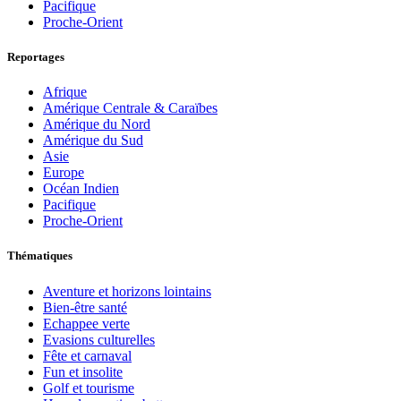
Pacifique
Proche-Orient
Reportages
Afrique
Amérique Centrale & Caraïbes
Amérique du Nord
Amérique du Sud
Asie
Europe
Océan Indien
Pacifique
Proche-Orient
Thématiques
Aventure et horizons lointains
Bien-être santé
Echappee verte
Evasions culturelles
Fête et carnaval
Fun et insolite
Golf et tourisme