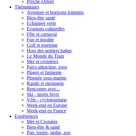
Proche-Orient
Thématiques
Aventure et horizons lointains
Bien-être santé
Echappee verte
Evasions culturelles
Fête et carnaval
Fun et insolite
Golf et tourisme
Hors des sentiers battus
Le Monde du Train
Mer et croisières
Parcs attraction, zoos
Plages et farniente
Plongée sous-marine
Rando et montagne
Rencontre avec...
Ski - sports hiver
Vélo - cyclotourisme
Week-end en Europe
Week-end en France
Expériences
Mer et Croisière
Bien-être & santé
Parc loisirs, jardin, zoo