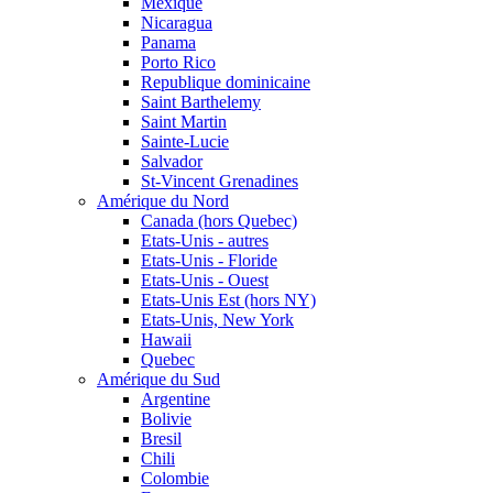
Mexique
Nicaragua
Panama
Porto Rico
Republique dominicaine
Saint Barthelemy
Saint Martin
Sainte-Lucie
Salvador
St-Vincent Grenadines
Amérique du Nord
Canada (hors Quebec)
Etats-Unis - autres
Etats-Unis - Floride
Etats-Unis - Ouest
Etats-Unis Est (hors NY)
Etats-Unis, New York
Hawaii
Quebec
Amérique du Sud
Argentine
Bolivie
Bresil
Chili
Colombie