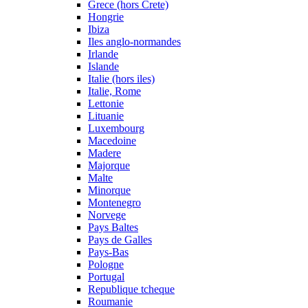
Grece (hors Crete)
Hongrie
Ibiza
Iles anglo-normandes
Irlande
Islande
Italie (hors iles)
Italie, Rome
Lettonie
Lituanie
Luxembourg
Macedoine
Madere
Majorque
Malte
Minorque
Montenegro
Norvege
Pays Baltes
Pays de Galles
Pays-Bas
Pologne
Portugal
Republique tcheque
Roumanie