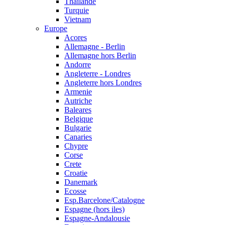
Thailande
Turquie
Vietnam
Europe
Acores
Allemagne - Berlin
Allemagne hors Berlin
Andorre
Angleterre - Londres
Angleterre hors Londres
Armenie
Autriche
Baleares
Belgique
Bulgarie
Canaries
Chypre
Corse
Crete
Croatie
Danemark
Ecosse
Esp.Barcelone/Catalogne
Espagne (hors iles)
Espagne-Andalousie