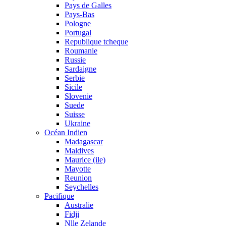
Pays de Galles
Pays-Bas
Pologne
Portugal
Republique tcheque
Roumanie
Russie
Sardaigne
Serbie
Sicile
Slovenie
Suede
Suisse
Ukraine
Océan Indien
Madagascar
Maldives
Maurice (ile)
Mayotte
Reunion
Seychelles
Pacifique
Australie
Fidji
Nlle Zelande