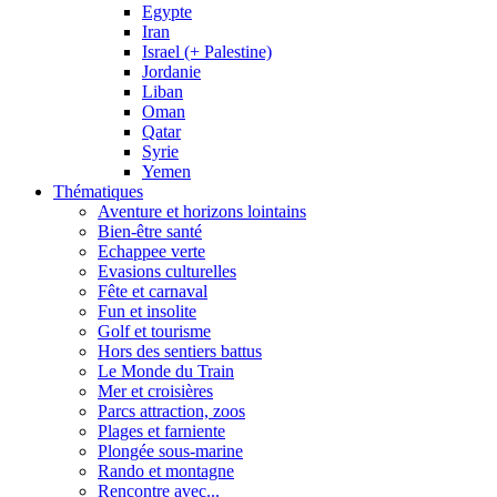
Egypte
Iran
Israel (+ Palestine)
Jordanie
Liban
Oman
Qatar
Syrie
Yemen
Thématiques
Aventure et horizons lointains
Bien-être santé
Echappee verte
Evasions culturelles
Fête et carnaval
Fun et insolite
Golf et tourisme
Hors des sentiers battus
Le Monde du Train
Mer et croisières
Parcs attraction, zoos
Plages et farniente
Plongée sous-marine
Rando et montagne
Rencontre avec...