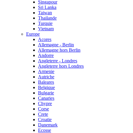
Singapour
Sri Lanka
Taiwan
Thailande
Turquie
Vietnam
Europe
Acores
Allemagne - Berlin
Allemagne hors Berlin
Andorre
Angleterre - Londres
Angleterre hors Londres
Armenie
Autriche
Baleares
Belgique
Bulgarie
Canaries
Chypre
Corse
Crete
Croatie
Danemark
Ecosse