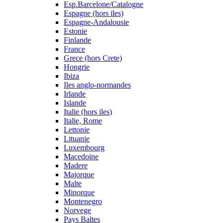
Esp.Barcelone/Catalogne
Espagne (hors iles)
Espagne-Andalousie
Estonie
Finlande
France
Grece (hors Crete)
Hongrie
Ibiza
Iles anglo-normandes
Irlande
Islande
Italie (hors iles)
Italie, Rome
Lettonie
Lituanie
Luxembourg
Macedoine
Madere
Majorque
Malte
Minorque
Montenegro
Norvege
Pays Baltes