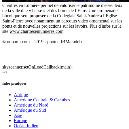
Chartres en Lumière permet de valoriser le patrimoine merveilleux
de la ville dite « basse » et des bords de l’Eure. Une promenade
bucolique sera proposée de la Collégiale Saint-André à l’Église
Saint-Pierre avec notamment un parcours vidéo ornemental sur les
ponts et de nouvelles projections sur les lavoirs. Plus d'infos sur le
site
www.chartresenlumieres.com
© oopartir.com – 2019 - photos JBMaradeix
skyscanner.setOnLoadCallback(main);
-->
Infos pratiques
Afrique
Amérique Centrale & Caraïbes
Amérique du Nord
Amérique du Sud
Asie
Europe
Océan Indien