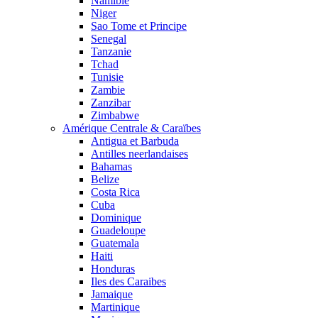
Namibie
Niger
Sao Tome et Principe
Senegal
Tanzanie
Tchad
Tunisie
Zambie
Zanzibar
Zimbabwe
Amérique Centrale & Caraïbes
Antigua et Barbuda
Antilles neerlandaises
Bahamas
Belize
Costa Rica
Cuba
Dominique
Guadeloupe
Guatemala
Haiti
Honduras
Iles des Caraibes
Jamaique
Martinique