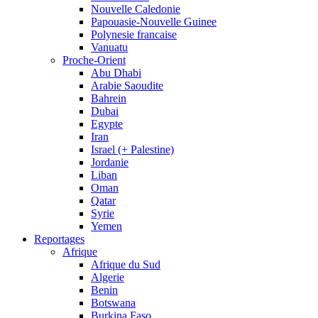
Nouvelle Caledonie
Papouasie-Nouvelle Guinee
Polynesie francaise
Vanuatu
Proche-Orient
Abu Dhabi
Arabie Saoudite
Bahrein
Dubai
Egypte
Iran
Israel (+ Palestine)
Jordanie
Liban
Oman
Qatar
Syrie
Yemen
Reportages
Afrique
Afrique du Sud
Algerie
Benin
Botswana
Burkina Faso