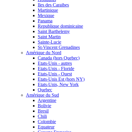
Iles des Caraibes
Martinique
Mexique
Panama
Republique dominicaine
Saint Barthelemy
Saint Martin
Sainte-Lucie
St-Vincent Grenadines
Amérique du Nord
Canada (hors Quebec)
Etats-Unis - autres
Etats-Unis - Floride
Etats-Unis - Ouest
Etats-Unis Est (hors NY)
Etats-Unis, New York
Quebec
Amérique du Sud
Argentine
Bolivie
Bresil
Chili
Colombie
Equateur