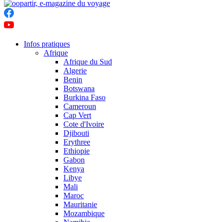
Infos pratiques
Afrique
Afrique du Sud
Algerie
Benin
Botswana
Burkina Faso
Cameroun
Cap Vert
Cote d'Ivoire
Djibouti
Erythree
Ethiopie
Gabon
Kenya
Libye
Mali
Maroc
Mauritanie
Mozambique