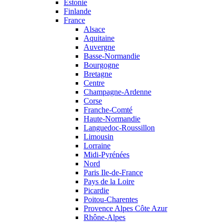
Estonie
Finlande
France
Alsace
Aquitaine
Auvergne
Basse-Normandie
Bourgogne
Bretagne
Centre
Champagne-Ardenne
Corse
Franche-Comté
Haute-Normandie
Languedoc-Roussillon
Limousin
Lorraine
Midi-Pyrénées
Nord
Paris Ile-de-France
Pays de la Loire
Picardie
Poitou-Charentes
Provence Alpes Côte Azur
Rhône-Alpes