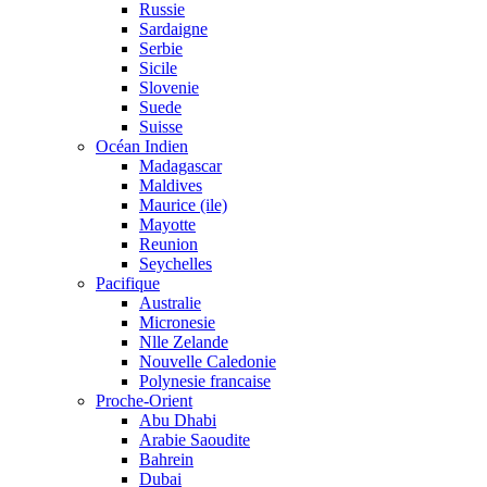
Russie
Sardaigne
Serbie
Sicile
Slovenie
Suede
Suisse
Océan Indien
Madagascar
Maldives
Maurice (ile)
Mayotte
Reunion
Seychelles
Pacifique
Australie
Micronesie
Nlle Zelande
Nouvelle Caledonie
Polynesie francaise
Proche-Orient
Abu Dhabi
Arabie Saoudite
Bahrein
Dubai