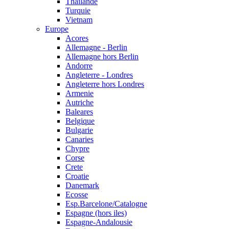
Thailande
Turquie
Vietnam
Europe
Acores
Allemagne - Berlin
Allemagne hors Berlin
Andorre
Angleterre - Londres
Angleterre hors Londres
Armenie
Autriche
Baleares
Belgique
Bulgarie
Canaries
Chypre
Corse
Crete
Croatie
Danemark
Ecosse
Esp.Barcelone/Catalogne
Espagne (hors iles)
Espagne-Andalousie