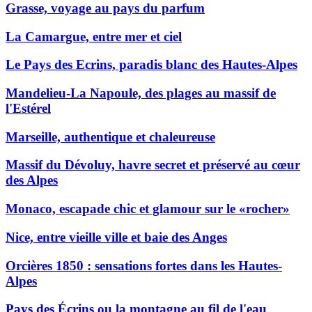
Grasse, voyage au pays du parfum
La Camargue, entre mer et ciel
Le Pays des Ecrins, paradis blanc des Hautes-Alpes
Mandelieu-La Napoule, des plages au massif de
l'Estérel
Marseille, authentique et chaleureuse
Massif du Dévoluy, havre secret et préservé au cœur
des Alpes
Monaco, escapade chic et glamour sur le «rocher»
Nice, entre vieille ville et baie des Anges
Orcières 1850 : sensations fortes dans les Hautes-
Alpes
Pays des Écrins ou la montagne au fil de l'eau