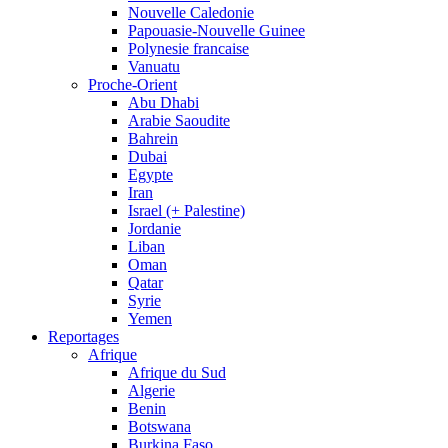
Nouvelle Caledonie
Papouasie-Nouvelle Guinee
Polynesie francaise
Vanuatu
Proche-Orient
Abu Dhabi
Arabie Saoudite
Bahrein
Dubai
Egypte
Iran
Israel (+ Palestine)
Jordanie
Liban
Oman
Qatar
Syrie
Yemen
Reportages
Afrique
Afrique du Sud
Algerie
Benin
Botswana
Burkina Faso