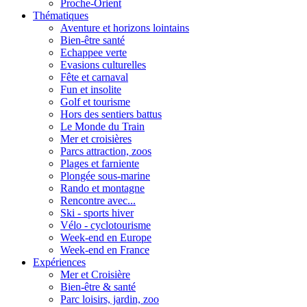
Proche-Orient
Thématiques
Aventure et horizons lointains
Bien-être santé
Echappee verte
Evasions culturelles
Fête et carnaval
Fun et insolite
Golf et tourisme
Hors des sentiers battus
Le Monde du Train
Mer et croisières
Parcs attraction, zoos
Plages et farniente
Plongée sous-marine
Rando et montagne
Rencontre avec...
Ski - sports hiver
Vélo - cyclotourisme
Week-end en Europe
Week-end en France
Expériences
Mer et Croisière
Bien-être & santé
Parc loisirs, jardin, zoo