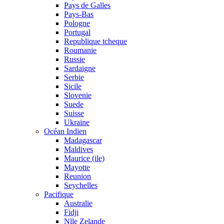
Pays de Galles
Pays-Bas
Pologne
Portugal
Republique tcheque
Roumanie
Russie
Sardaigne
Serbie
Sicile
Slovenie
Suede
Suisse
Ukraine
Océan Indien
Madagascar
Maldives
Maurice (ile)
Mayotte
Reunion
Seychelles
Pacifique
Australie
Fidji
Nlle Zelande