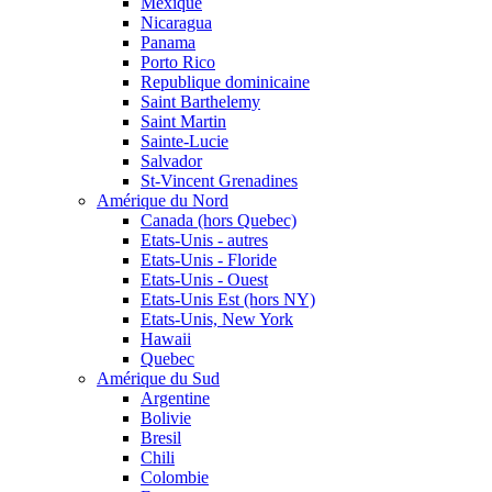
Mexique
Nicaragua
Panama
Porto Rico
Republique dominicaine
Saint Barthelemy
Saint Martin
Sainte-Lucie
Salvador
St-Vincent Grenadines
Amérique du Nord
Canada (hors Quebec)
Etats-Unis - autres
Etats-Unis - Floride
Etats-Unis - Ouest
Etats-Unis Est (hors NY)
Etats-Unis, New York
Hawaii
Quebec
Amérique du Sud
Argentine
Bolivie
Bresil
Chili
Colombie