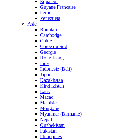
Equateur
Guyane Francaise
Perou
Venezuela
Asie
Bhoutan
Cambodge
Chine
Coree du Sud
Georgie
Hong Kong
Inde
Indonesie (Bali)
Japon
Kazakhstan
Kirghizistan
Laos
Macao
Malaisie
Mongolie
Myanmar (Birmanie)
Nepal
Ouzbekistan
Pakistan
Philippines