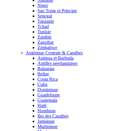
Namibie
Niger
Sao Tome et Principe
Senegal
Tanzanie
Tchad
Tunisie
Zambie
Zanzibar
Zimbabwe
Amérique Centrale & Caraïbes
Antigua et Barbuda
Antilles neerlandaises
Bahamas
Belize
Costa Rica
Cuba
Dominique
Guadeloupe
Guatemala
Haiti
Honduras
Iles des Caraibes
Jamaique
Martinique