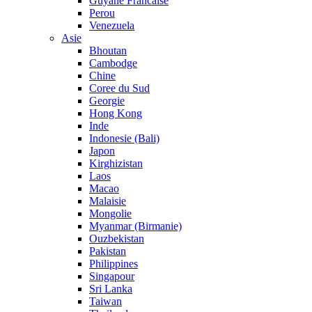
Guyane Francaise
Perou
Venezuela
Asie
Bhoutan
Cambodge
Chine
Coree du Sud
Georgie
Hong Kong
Inde
Indonesie (Bali)
Japon
Kirghizistan
Laos
Macao
Malaisie
Mongolie
Myanmar (Birmanie)
Ouzbekistan
Pakistan
Philippines
Singapour
Sri Lanka
Taiwan