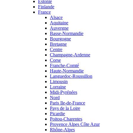
Estonie
Finlande
France
Alsace
Aquitaine
Auvergne
Basse-Normandie
Bourgogne
Bretagne
Centre
Champagne-Ardenne
Corse
Franche-Comté
Haute-Normandie
Languedoc-Roussillon
Limousin
Lorraine
Midi-Pyrénées
Nord
Paris Ile-de-France
Pays de la Loire
Picardie
Poitou-Charentes
Provence Alpes Côte Azur
Rhône-Alpes