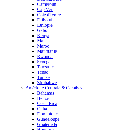
Cameroun
Cap Vert
Cote d'Ivoire
Djibouti
Ethiopie
Gabon
Kenya
Mali
Maroc
Mauritanie
Rwanda
Senegal
Tanzanie
Tchad
Tunisie
Zimbabwe
Amérique Centrale & Caraïbes
Bahamas
Belize
Costa Rica
Cuba
Dominique
Guadeloupe
Guatemala
Honduras