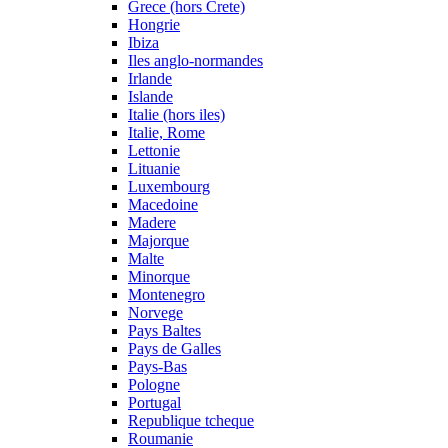
Grece (hors Crete)
Hongrie
Ibiza
Iles anglo-normandes
Irlande
Islande
Italie (hors iles)
Italie, Rome
Lettonie
Lituanie
Luxembourg
Macedoine
Madere
Majorque
Malte
Minorque
Montenegro
Norvege
Pays Baltes
Pays de Galles
Pays-Bas
Pologne
Portugal
Republique tcheque
Roumanie