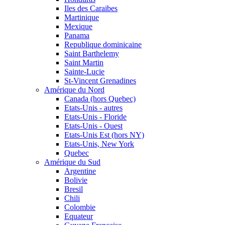
Iles des Caraibes
Martinique
Mexique
Panama
Republique dominicaine
Saint Barthelemy
Saint Martin
Sainte-Lucie
St-Vincent Grenadines
Amérique du Nord
Canada (hors Quebec)
Etats-Unis - autres
Etats-Unis - Floride
Etats-Unis - Ouest
Etats-Unis Est (hors NY)
Etats-Unis, New York
Quebec
Amérique du Sud
Argentine
Bolivie
Bresil
Chili
Colombie
Equateur