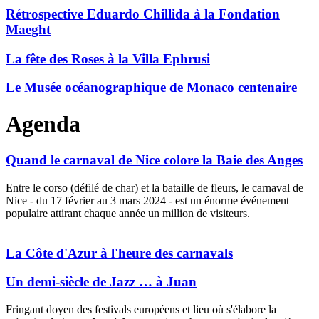
Rétrospective Eduardo Chillida à la Fondation
Maeght
La fête des Roses à la Villa Ephrusi
Le Musée océanographique de Monaco centenaire
Agenda
Quand le carnaval de Nice colore la Baie des Anges
Entre le corso (défilé de char) et la bataille de fleurs, le carnaval de
Nice - du 17 février au 3 mars 2024 - est un énorme événement
populaire attirant chaque année un million de visiteurs.
Plain marriage life
replica watches
needs surprise and love needs
romance to enrich.
La Côte d'Azur à l'heure des carnavals
Un demi-siècle de Jazz … à Juan
Fringant doyen des festivals européens et lieu où s'élabore la