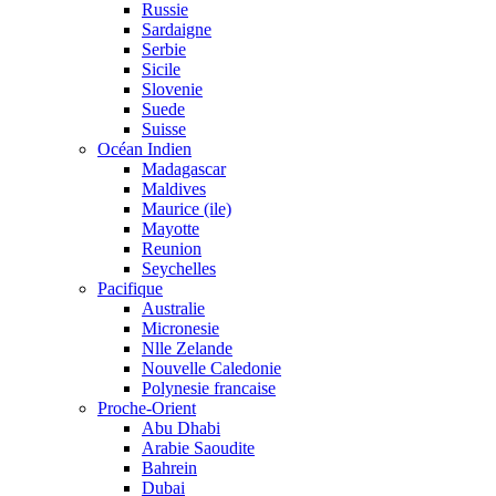
Russie
Sardaigne
Serbie
Sicile
Slovenie
Suede
Suisse
Océan Indien
Madagascar
Maldives
Maurice (ile)
Mayotte
Reunion
Seychelles
Pacifique
Australie
Micronesie
Nlle Zelande
Nouvelle Caledonie
Polynesie francaise
Proche-Orient
Abu Dhabi
Arabie Saoudite
Bahrein
Dubai