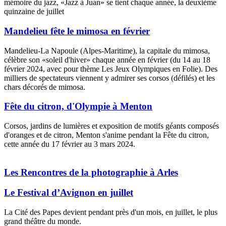
mémoire du jazz, «Jazz à Juan» se tient chaque année, la deuxième
quinzaine de juillet
Mandelieu fête le mimosa en février
Mandelieu-La Napoule (Alpes-Maritime), la capitale du mimosa,
célèbre son «soleil d'hiver» chaque année en février (du 14 au 18
février 2024, avec pour thème Les Jeux Olympiques en Folie). Des
milliers de spectateurs viennent y admirer ses corsos (défilés) et les
chars décorés de mimosa.
Fête du citron, d'Olympie à Menton
Corsos, jardins de lumières et exposition de motifs géants composés
d'oranges et de citron, Menton s'anime pendant la Fête du citron,
cette année du 17 février au 3 mars 2024.
Quando arriva l'anniversario
orologi replica
di matrimonio, è
necessario preparare una sorpresa per
repliche rolex
il proprio
Les Rencontres de la photographie à Arles
partner.
Le Festival d’Avignon en juillet
La Cité des Papes devient pendant près d'un mois, en juillet, le plus
grand théâtre du monde.