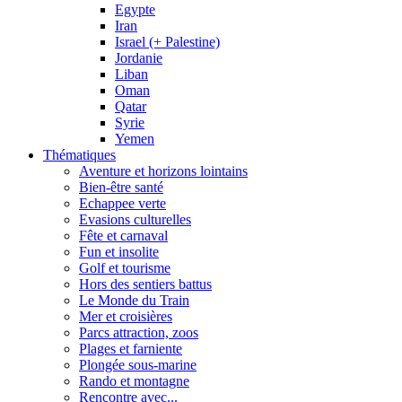
Egypte
Iran
Israel (+ Palestine)
Jordanie
Liban
Oman
Qatar
Syrie
Yemen
Thématiques
Aventure et horizons lointains
Bien-être santé
Echappee verte
Evasions culturelles
Fête et carnaval
Fun et insolite
Golf et tourisme
Hors des sentiers battus
Le Monde du Train
Mer et croisières
Parcs attraction, zoos
Plages et farniente
Plongée sous-marine
Rando et montagne
Rencontre avec...