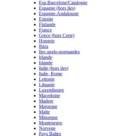
Esp.Barcelone/Catalogne
Espagne (hors iles)
Espagne-Andalousie
Estonie
Finlande
France
Grece (hors Crete)
Hongrie
Ibiza
Iles anglo-normandes
Irlande
Islande
Italie (hors iles)
Italie, Rome
Lettonie
Lituanie
Luxembourg
Macedoine
Madere
Majorque
Malte
Minorque
Montenegro
Norvege
Pays Baltes