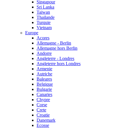
Singapour
Sri Lanka
Taiwan
Thailande
Turquie
Vietnam
Europe
Acores
Allemagne - Berlin
Allemagne hors Berlin
Andorre
Angleterre - Londres
Angleterre hors Londres
Armenie
Autriche
Baleares
Belgique
Bulgarie
Canaries
Chypre
Corse
Crete
Croatie
Danemark
Ecosse