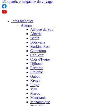
Infos pratiques
Afrique
Afrique du Sud
Algerie
Benin
Botswana
Burkina Faso
Cameroun
Cap Vert
Cote d'Ivoire
Djibouti
Erythree
Ethiopie
Gabon
Kenya
Libye
Mali
Maroc
Mauritanie
Mozambique