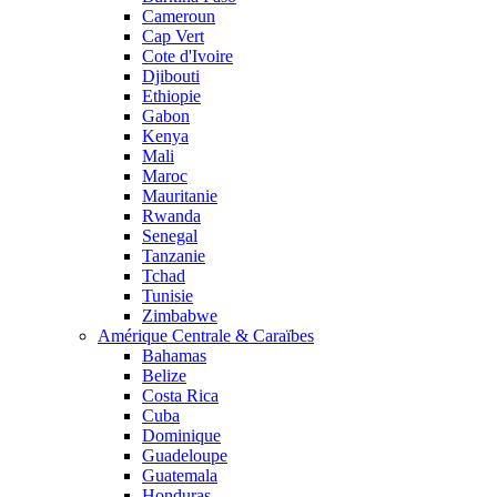
Cameroun
Cap Vert
Cote d'Ivoire
Djibouti
Ethiopie
Gabon
Kenya
Mali
Maroc
Mauritanie
Rwanda
Senegal
Tanzanie
Tchad
Tunisie
Zimbabwe
Amérique Centrale & Caraïbes
Bahamas
Belize
Costa Rica
Cuba
Dominique
Guadeloupe
Guatemala
Honduras