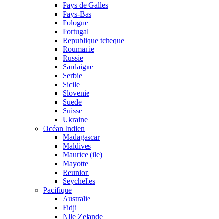
Pays de Galles
Pays-Bas
Pologne
Portugal
Republique tcheque
Roumanie
Russie
Sardaigne
Serbie
Sicile
Slovenie
Suede
Suisse
Ukraine
Océan Indien
Madagascar
Maldives
Maurice (ile)
Mayotte
Reunion
Seychelles
Pacifique
Australie
Fidji
Nlle Zelande