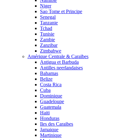
Namibie
Niger
Sao Tome et Principe
Senegal
Tanzanie
Tchad
Tunisie
Zambie
Zanzibar
Zimbabwe
Amérique Centrale & Caraïbes
Antigua et Barbuda
Antilles neerlandaises
Bahamas
Belize
Costa Rica
Cuba
Dominique
Guadeloupe
Guatemala
Haiti
Honduras
Iles des Caraibes
Jamaique
Martinique