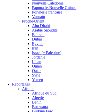
Nouvelle Caledonie
Papouasie-Nouvelle Guinee
Polynesie francaise
Vanuatu
Proche-Orient
Abu Dhabi
Arabie Saoudite
Bahrein
Dubai
Egypte
Iran
Israel (+ Palestine)
Jordanie
Liban
Oman
Qatar
Syrie
Yemen
Reportages
Afrique
Afrique du Sud
Algerie
Benin
Botswana
Burkina Faso