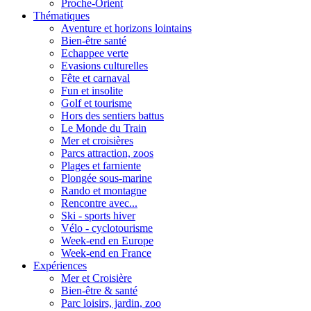
Proche-Orient
Thématiques
Aventure et horizons lointains
Bien-être santé
Echappee verte
Evasions culturelles
Fête et carnaval
Fun et insolite
Golf et tourisme
Hors des sentiers battus
Le Monde du Train
Mer et croisières
Parcs attraction, zoos
Plages et farniente
Plongée sous-marine
Rando et montagne
Rencontre avec...
Ski - sports hiver
Vélo - cyclotourisme
Week-end en Europe
Week-end en France
Expériences
Mer et Croisière
Bien-être & santé
Parc loisirs, jardin, zoo