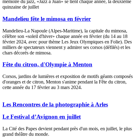
mémoire du jazz, «Jazz à Juan» se tient chaque année, la deuxième
quinzaine de juillet
Mandelieu fête le mimosa en février
Mandelieu-La Napoule (Alpes-Maritime), la capitale du mimosa,
célèbre son «soleil d'hiver» chaque année en février (du 14 au 18
février 2024, avec pour thème Les Jeux Olympiques en Folie). Des
milliers de spectateurs viennent y admirer ses corsos (défilés) et les
chars décorés de mimosa.
Fête du citron, d'Olympie à Menton
Corsos, jardins de lumières et exposition de motifs géants composés
d'oranges et de citron, Menton s'anime pendant la Fête du citron,
cette année du 17 février au 3 mars 2024.
Quando arriva l'anniversario
orologi replica
di matrimonio, è
necessario preparare una sorpresa per
repliche rolex
il proprio
Les Rencontres de la photographie à Arles
partner.
Le Festival d’Avignon en juillet
La Cité des Papes devient pendant près d'un mois, en juillet, le plus
grand théâtre du monde.