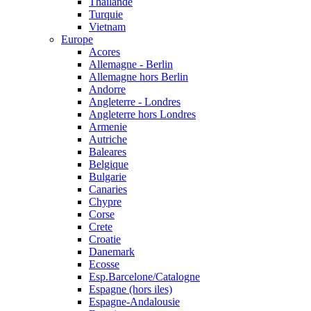
Thailande
Turquie
Vietnam
Europe
Acores
Allemagne - Berlin
Allemagne hors Berlin
Andorre
Angleterre - Londres
Angleterre hors Londres
Armenie
Autriche
Baleares
Belgique
Bulgarie
Canaries
Chypre
Corse
Crete
Croatie
Danemark
Ecosse
Esp.Barcelone/Catalogne
Espagne (hors iles)
Espagne-Andalousie