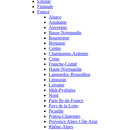
Estonie
Finlande
France
Alsace
Aquitaine
Auvergne
Basse-Normandie
Bourgogne
Bretagne
Centre
Champagne-Ardenne
Corse
Franche-Comté
Haute-Normandie
Languedoc-Roussillon
Limousin
Lorraine
Midi-Pyrénées
Nord
Paris Ile-de-France
Pays de la Loire
Picardie
Poitou-Charentes
Provence Alpes Côte Azur
Rhône-Alpes