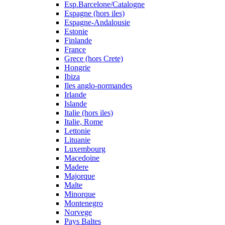
Esp.Barcelone/Catalogne
Espagne (hors iles)
Espagne-Andalousie
Estonie
Finlande
France
Grece (hors Crete)
Hongrie
Ibiza
Iles anglo-normandes
Irlande
Islande
Italie (hors iles)
Italie, Rome
Lettonie
Lituanie
Luxembourg
Macedoine
Madere
Majorque
Malte
Minorque
Montenegro
Norvege
Pays Baltes