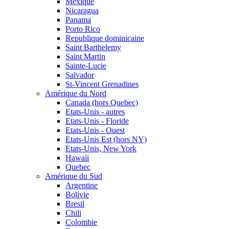
Mexique
Nicaragua
Panama
Porto Rico
Republique dominicaine
Saint Barthelemy
Saint Martin
Sainte-Lucie
Salvador
St-Vincent Grenadines
Amérique du Nord
Canada (hors Quebec)
Etats-Unis - autres
Etats-Unis - Floride
Etats-Unis - Ouest
Etats-Unis Est (hors NY)
Etats-Unis, New York
Hawaii
Quebec
Amérique du Sud
Argentine
Bolivie
Bresil
Chili
Colombie