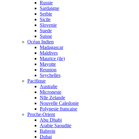
Russie
Sardaigne
Serbie
Sicile
Slovenie
Suede
Suisse
Océan Indien
Madagascar
Maldives
Maurice (ile)
Mayotte
Reunion
Seychelles
Pacifique
Australie
Micronesie
Nlle Zelande
Nouvelle Caledonie
Polynesie francaise
Proche-Orient
Abu Dhabi
Arabie Saoudite
Bahrein
Dubai