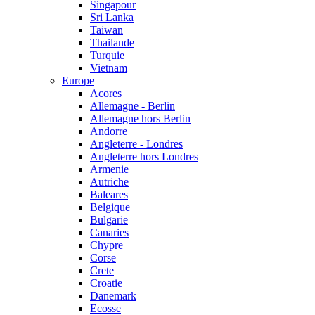
Singapour
Sri Lanka
Taiwan
Thailande
Turquie
Vietnam
Europe
Acores
Allemagne - Berlin
Allemagne hors Berlin
Andorre
Angleterre - Londres
Angleterre hors Londres
Armenie
Autriche
Baleares
Belgique
Bulgarie
Canaries
Chypre
Corse
Crete
Croatie
Danemark
Ecosse