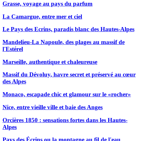
Grasse, voyage au pays du parfum
La Camargue, entre mer et ciel
Le Pays des Ecrins, paradis blanc des Hautes-Alpes
Mandelieu-La Napoule, des plages au massif de
l'Estérel
Marseille, authentique et chaleureuse
Massif du Dévoluy, havre secret et préservé au cœur
des Alpes
Monaco, escapade chic et glamour sur le «rocher»
Nice, entre vieille ville et baie des Anges
Orcières 1850 : sensations fortes dans les Hautes-
Alpes
Pays des Écrins ou la montagne au fil de l'eau