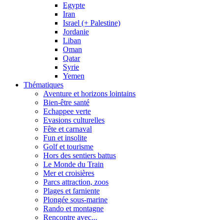
Egypte
Iran
Israel (+ Palestine)
Jordanie
Liban
Oman
Qatar
Syrie
Yemen
Thématiques
Aventure et horizons lointains
Bien-être santé
Echappee verte
Evasions culturelles
Fête et carnaval
Fun et insolite
Golf et tourisme
Hors des sentiers battus
Le Monde du Train
Mer et croisières
Parcs attraction, zoos
Plages et farniente
Plongée sous-marine
Rando et montagne
Rencontre avec...