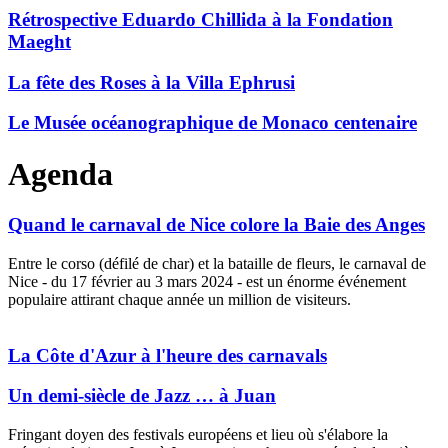
Rétrospective Eduardo Chillida à la Fondation
Maeght
La fête des Roses à la Villa Ephrusi
Le Musée océanographique de Monaco centenaire
Agenda
Quand le carnaval de Nice colore la Baie des Anges
Entre le corso (défilé de char) et la bataille de fleurs, le carnaval de
Nice - du 17 février au 3 mars 2024 - est un énorme événement
populaire attirant chaque année un million de visiteurs.
Plain marriage life
replica watches
needs surprise and love needs
romance to enrich.
La Côte d'Azur à l'heure des carnavals
Un demi-siècle de Jazz … à Juan
Fringant doyen des festivals européens et lieu où s'élabore la