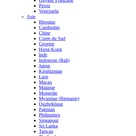
Guyane Francaise
Perou
Venezuela
Asie
Bhoutan
Cambodge
Chine
Coree du Sud
Georgie
Hong Kong
Inde
Indonesie (Bali)
Japon
Kirghizistan
Laos
Macao
Malaisie
Mongolie
Myanmar (Birmanie)
Ouzbekistan
Pakistan
Philippines
Singapour
Sri Lanka
Taiwan