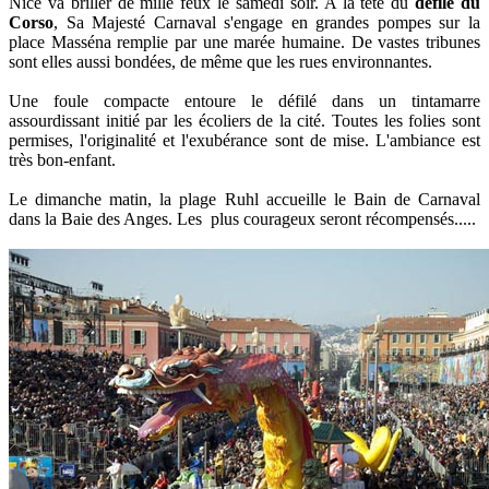
Nice va briller de mille feux le samedi soir. A la tête du
défilé du
Corso
, Sa Majesté Carnaval s'engage en grandes pompes sur la
place Masséna remplie par une marée humaine. De vastes tribunes
sont elles aussi bondées, de même que les rues environnantes.
Une foule compacte entoure le défilé dans un tintamarre
assourdissant initié par les écoliers de la cité. Toutes les folies sont
permises, l'originalité et l'exubérance sont de mise. L'ambiance est
très bon-enfant.
Le dimanche matin, la plage Ruhl accueille le Bain de Carnaval
dans la Baie des Anges. Les plus courageux seront récompensés.....