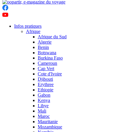
Infos pratiques
Afrique
Afrique du Sud
Algerie
Benin
Botswana
Burkina Faso
Cameroun
Cap Vert
Cote d'Ivoire
Djibouti
Erythree
Ethiopie
Gabon
Kenya
Libye
Mali
Maroc
Mauritanie
Mozambique