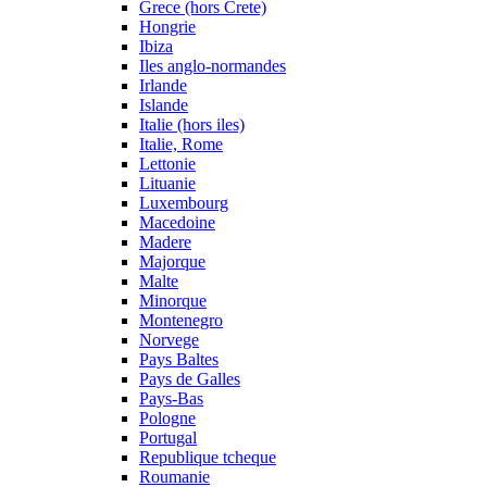
Grece (hors Crete)
Hongrie
Ibiza
Iles anglo-normandes
Irlande
Islande
Italie (hors iles)
Italie, Rome
Lettonie
Lituanie
Luxembourg
Macedoine
Madere
Majorque
Malte
Minorque
Montenegro
Norvege
Pays Baltes
Pays de Galles
Pays-Bas
Pologne
Portugal
Republique tcheque
Roumanie