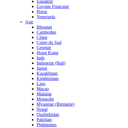
Equateur
Guyane Francaise
Perou
Venezuela
Asie
Bhoutan
Cambodge
Chine
Coree du Sud
Georgie
Hong Kong
Inde
Indonesie (Bali)
Japon
Kazakhstan
Kirghizistan
Laos
Macao
Malaisie
Mongolie
Myanmar (Birmanie)
Nepal
Ouzbekistan
Pakistan
Philippines