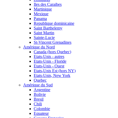
Iles des Caraibes
Martinique
Mexique
Panama
Republique dominicaine
Saint Barthelemy
Saint Martin
Sainte-Lucie
St-Vincent Grenadines
Amérique du Nord
Canada (hors Quebec)
Etats-Unis - autres
Etats-Unis - Floride
Etats-Unis - Ouest
Etats-Unis Est (hors NY)
Etats-Unis, New York
Quebec
Amérique du Sud
Argentine
Bolivie
Bresil
Chili
Colombie
Equateur