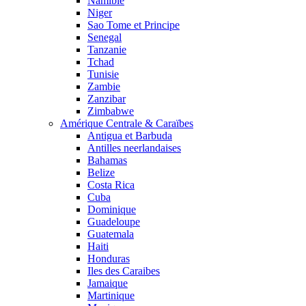
Namibie
Niger
Sao Tome et Principe
Senegal
Tanzanie
Tchad
Tunisie
Zambie
Zanzibar
Zimbabwe
Amérique Centrale & Caraïbes
Antigua et Barbuda
Antilles neerlandaises
Bahamas
Belize
Costa Rica
Cuba
Dominique
Guadeloupe
Guatemala
Haiti
Honduras
Iles des Caraibes
Jamaique
Martinique