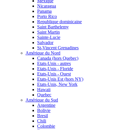
Mexique
Nicaragua
Panama
Porto Rico
Republique dominicaine
Saint Barthelemy
Saint Martin
Sainte-Lucie
Salvador
St-Vincent Grenadines
Amérique du Nord
Canada (hors Quebec)
Etats-Unis - autres
Etats-Unis - Floride
Etats-Unis - Ouest
Etats-Unis Est (hors NY)
Etats-Unis, New York
Hawaii
Quebec
Amérique du Sud
Argentine
Bolivie
Bresil
Chili
Colombie