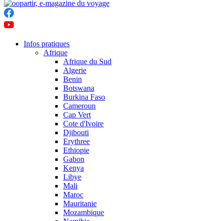
Infos pratiques
Afrique
Afrique du Sud
Algerie
Benin
Botswana
Burkina Faso
Cameroun
Cap Vert
Cote d'Ivoire
Djibouti
Erythree
Ethiopie
Gabon
Kenya
Libye
Mali
Maroc
Mauritanie
Mozambique