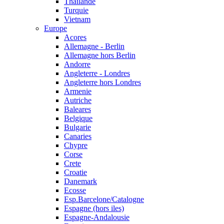
Thailande
Turquie
Vietnam
Europe
Acores
Allemagne - Berlin
Allemagne hors Berlin
Andorre
Angleterre - Londres
Angleterre hors Londres
Armenie
Autriche
Baleares
Belgique
Bulgarie
Canaries
Chypre
Corse
Crete
Croatie
Danemark
Ecosse
Esp.Barcelone/Catalogne
Espagne (hors iles)
Espagne-Andalousie