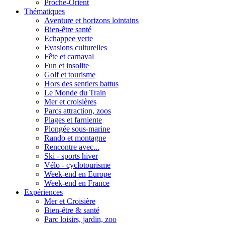
Proche-Orient
Thématiques
Aventure et horizons lointains
Bien-être santé
Echappee verte
Evasions culturelles
Fête et carnaval
Fun et insolite
Golf et tourisme
Hors des sentiers battus
Le Monde du Train
Mer et croisières
Parcs attraction, zoos
Plages et farniente
Plongée sous-marine
Rando et montagne
Rencontre avec...
Ski - sports hiver
Vélo - cyclotourisme
Week-end en Europe
Week-end en France
Expériences
Mer et Croisière
Bien-être & santé
Parc loisirs, jardin, zoo