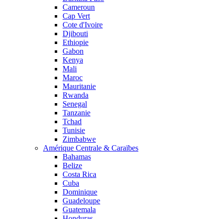
Cameroun
Cap Vert
Cote d'Ivoire
Djibouti
Ethiopie
Gabon
Kenya
Mali
Maroc
Mauritanie
Rwanda
Senegal
Tanzanie
Tchad
Tunisie
Zimbabwe
Amérique Centrale & Caraïbes
Bahamas
Belize
Costa Rica
Cuba
Dominique
Guadeloupe
Guatemala
Honduras