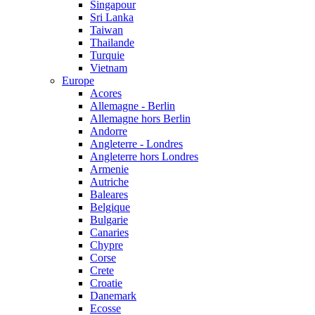
Singapour
Sri Lanka
Taiwan
Thailande
Turquie
Vietnam
Europe
Acores
Allemagne - Berlin
Allemagne hors Berlin
Andorre
Angleterre - Londres
Angleterre hors Londres
Armenie
Autriche
Baleares
Belgique
Bulgarie
Canaries
Chypre
Corse
Crete
Croatie
Danemark
Ecosse