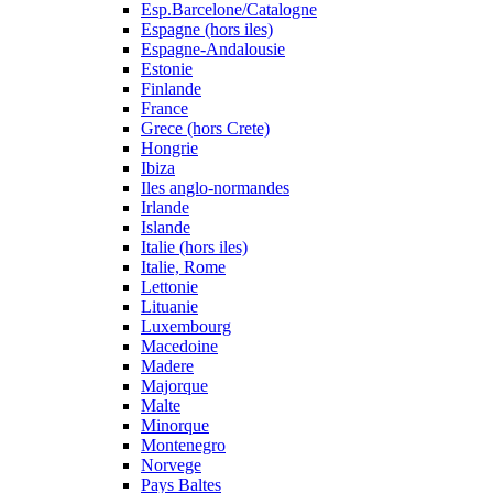
Esp.Barcelone/Catalogne
Espagne (hors iles)
Espagne-Andalousie
Estonie
Finlande
France
Grece (hors Crete)
Hongrie
Ibiza
Iles anglo-normandes
Irlande
Islande
Italie (hors iles)
Italie, Rome
Lettonie
Lituanie
Luxembourg
Macedoine
Madere
Majorque
Malte
Minorque
Montenegro
Norvege
Pays Baltes