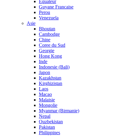
Equateur
Guyane Francaise
Perou
Venezuela
Asie
Bhoutan
Cambodge
Chine
Coree du Sud
Georgie
Hong Kong
Inde
Indonesie (Bali)
Japon
Kazakhstan
Kirghizistan
Laos
Macao
Malaisie
Mongolie
Myanmar (Birmanie)
Nepal
Ouzbekistan
Pakistan
Philippines