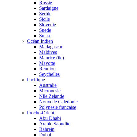
Russie
Sardaigne
Serbie
Sicile
Slovenie
Suede
Suisse
Océan Indien
Madagascar
Maldives
Maurice (ile)
Mayotte
Reunion
Seychelles
Pacifique
Australie
Micronesie
Nlle Zelande
Nouvelle Caledonie
Polynesie francaise
Proche-Orient
Abu Dhabi
Arabie Saoudite
Bahrein
Dubai