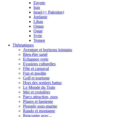
Egypte
Iran
Israel (+ Palestine)
Jordanie
Liban
Oman
Qatar
Syrie
Yemen
Thématiques
Aventure et horizons lointains
Bien-être santé
Echappee verte
Evasions culturelles
Fête et carnaval
Fun et insolite
Golf et tourisme
Hors des sentiers battus
Le Monde du Train
Mer et croisières
Parcs attraction, zoos
Plages et farniente
Plongée sous-marine
Rando et montagne
Rencontre avec...