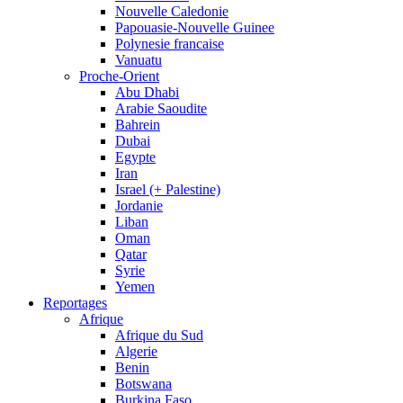
Nouvelle Caledonie
Papouasie-Nouvelle Guinee
Polynesie francaise
Vanuatu
Proche-Orient
Abu Dhabi
Arabie Saoudite
Bahrein
Dubai
Egypte
Iran
Israel (+ Palestine)
Jordanie
Liban
Oman
Qatar
Syrie
Yemen
Reportages
Afrique
Afrique du Sud
Algerie
Benin
Botswana
Burkina Faso