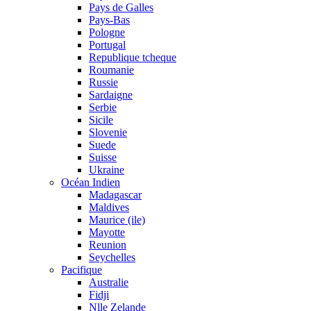
Pays de Galles
Pays-Bas
Pologne
Portugal
Republique tcheque
Roumanie
Russie
Sardaigne
Serbie
Sicile
Slovenie
Suede
Suisse
Ukraine
Océan Indien
Madagascar
Maldives
Maurice (ile)
Mayotte
Reunion
Seychelles
Pacifique
Australie
Fidji
Nlle Zelande