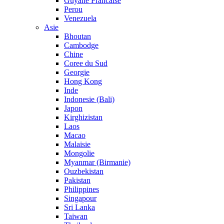
Guyane Francaise
Perou
Venezuela
Asie
Bhoutan
Cambodge
Chine
Coree du Sud
Georgie
Hong Kong
Inde
Indonesie (Bali)
Japon
Kirghizistan
Laos
Macao
Malaisie
Mongolie
Myanmar (Birmanie)
Ouzbekistan
Pakistan
Philippines
Singapour
Sri Lanka
Taiwan