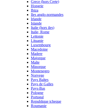
Grece (hors Crete)
Hongrie
Ibiza
Iles anglo-normandes
Irlande
Islande
Italie (hors iles)
Italie, Rome
Lettonie
Lituanie
Luxembourg
Macedoine
Madere
Majorque
Malte
Minorque
Montenegro
Norvege
Pays Baltes
Pays de Galles
Pays-Bas
Pologne
Portugal
Republique tcheque
Roumanie