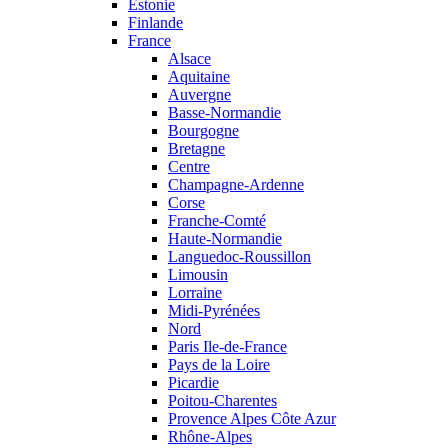
Estonie
Finlande
France
Alsace
Aquitaine
Auvergne
Basse-Normandie
Bourgogne
Bretagne
Centre
Champagne-Ardenne
Corse
Franche-Comté
Haute-Normandie
Languedoc-Roussillon
Limousin
Lorraine
Midi-Pyrénées
Nord
Paris Ile-de-France
Pays de la Loire
Picardie
Poitou-Charentes
Provence Alpes Côte Azur
Rhône-Alpes