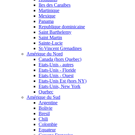
Iles des Caraibes
Martinique
Mexique
Panama
Republique dominicaine
Saint Barthelemy
Saint Martin
Sainte-Lucie
St-Vincent Grenadines
Amérique du Nord
Canada (hors Quebec)
Etats-Unis - autres
Etats-Unis - Floride
Etats-Unis - Ouest
Etats-Unis Est (hors NY)
Etats-Unis, New York
Quebec
Amérique du Sud
Argentine
Bolivie
Bresil
Chili
Colombie
Equateur