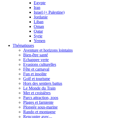
Egypte
Iran
Israel (+ Palestine)
Jordanie
Liban
Oman
Qatar
Syrie
Yemen
Thématiques
Aventure et horizons lointains
Bien-être santé
Echappee verte
Evasions culturelles
Fête et carnaval
Fun et insolite
Golf et tourisme
Hors des sentiers battus
Le Monde du Train
Mer et croisières
Parcs attraction, zoos
Plages et farniente
Plongée sous-marine
Rando et montagne
Rencontre avec...