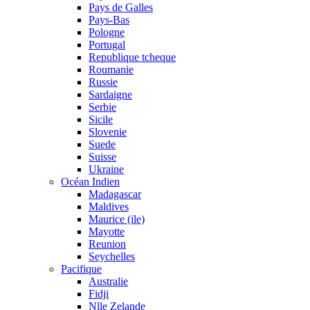
Pays de Galles
Pays-Bas
Pologne
Portugal
Republique tcheque
Roumanie
Russie
Sardaigne
Serbie
Sicile
Slovenie
Suede
Suisse
Ukraine
Océan Indien
Madagascar
Maldives
Maurice (ile)
Mayotte
Reunion
Seychelles
Pacifique
Australie
Fidji
Nlle Zelande