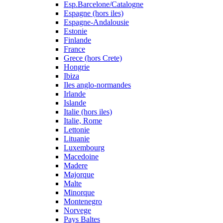
Esp.Barcelone/Catalogne
Espagne (hors iles)
Espagne-Andalousie
Estonie
Finlande
France
Grece (hors Crete)
Hongrie
Ibiza
Iles anglo-normandes
Irlande
Islande
Italie (hors iles)
Italie, Rome
Lettonie
Lituanie
Luxembourg
Macedoine
Madere
Majorque
Malte
Minorque
Montenegro
Norvege
Pays Baltes