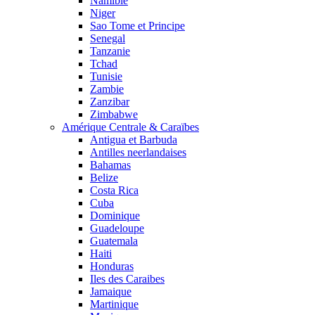
Namibie
Niger
Sao Tome et Principe
Senegal
Tanzanie
Tchad
Tunisie
Zambie
Zanzibar
Zimbabwe
Amérique Centrale & Caraïbes
Antigua et Barbuda
Antilles neerlandaises
Bahamas
Belize
Costa Rica
Cuba
Dominique
Guadeloupe
Guatemala
Haiti
Honduras
Iles des Caraibes
Jamaique
Martinique