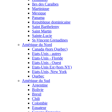
Iles des Caraibes
Martinique
Mexique
Panama
Republique dominicaine
Saint Barthelemy
Saint Martin
Sainte-Lucie
St-Vincent Grenadines
Amérique du Nord
Canada (hors Quebec)
Etats-Unis - autres
Etats-Unis - Floride
Etats-Unis - Ouest
Etats-Unis Est (hors NY)
Etats-Unis, New York
Quebec
Amérique du Sud
Argentine
Bolivie
Bresil
Chili
Colombie
Equateur