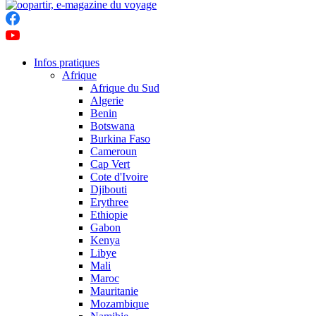
Infos pratiques
Afrique
Afrique du Sud
Algerie
Benin
Botswana
Burkina Faso
Cameroun
Cap Vert
Cote d'Ivoire
Djibouti
Erythree
Ethiopie
Gabon
Kenya
Libye
Mali
Maroc
Mauritanie
Mozambique