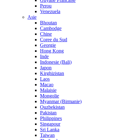
Guyane Francaise
Perou
Venezuela
Asie
Bhoutan
Cambodge
Chine
Coree du Sud
Georgie
Hong Kong
Inde
Indonesie (Bali)
Japon
Kirghizistan
Laos
Macao
Malaisie
Mongolie
Myanmar (Birmanie)
Ouzbekistan
Pakistan
Philippines
Singapour
Sri Lanka
Taiwan