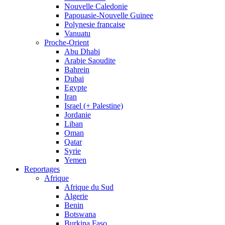
Nouvelle Caledonie
Papouasie-Nouvelle Guinee
Polynesie francaise
Vanuatu
Proche-Orient
Abu Dhabi
Arabie Saoudite
Bahrein
Dubai
Egypte
Iran
Israel (+ Palestine)
Jordanie
Liban
Oman
Qatar
Syrie
Yemen
Reportages
Afrique
Afrique du Sud
Algerie
Benin
Botswana
Burkina Faso