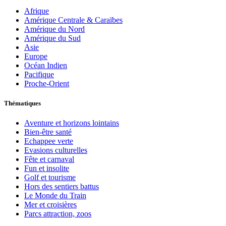
Afrique
Amérique Centrale & Caraïbes
Amérique du Nord
Amérique du Sud
Asie
Europe
Océan Indien
Pacifique
Proche-Orient
Thématiques
Aventure et horizons lointains
Bien-être santé
Echappee verte
Evasions culturelles
Fête et carnaval
Fun et insolite
Golf et tourisme
Hors des sentiers battus
Le Monde du Train
Mer et croisières
Parcs attraction, zoos