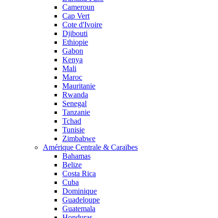
Cameroun
Cap Vert
Cote d'Ivoire
Djibouti
Ethiopie
Gabon
Kenya
Mali
Maroc
Mauritanie
Rwanda
Senegal
Tanzanie
Tchad
Tunisie
Zimbabwe
Amérique Centrale & Caraïbes
Bahamas
Belize
Costa Rica
Cuba
Dominique
Guadeloupe
Guatemala
Honduras