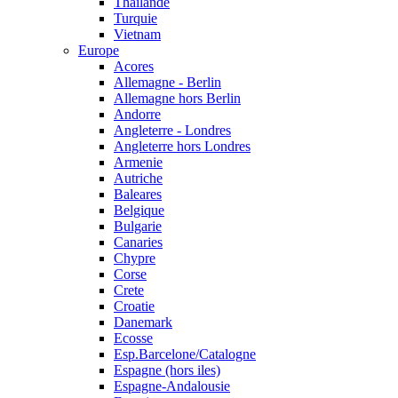
Thailande
Turquie
Vietnam
Europe
Acores
Allemagne - Berlin
Allemagne hors Berlin
Andorre
Angleterre - Londres
Angleterre hors Londres
Armenie
Autriche
Baleares
Belgique
Bulgarie
Canaries
Chypre
Corse
Crete
Croatie
Danemark
Ecosse
Esp.Barcelone/Catalogne
Espagne (hors iles)
Espagne-Andalousie