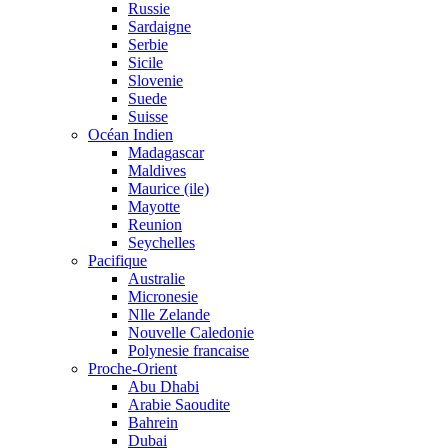
Russie
Sardaigne
Serbie
Sicile
Slovenie
Suede
Suisse
Océan Indien
Madagascar
Maldives
Maurice (ile)
Mayotte
Reunion
Seychelles
Pacifique
Australie
Micronesie
Nlle Zelande
Nouvelle Caledonie
Polynesie francaise
Proche-Orient
Abu Dhabi
Arabie Saoudite
Bahrein
Dubai