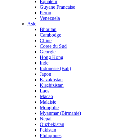
Equateur
Guyane Francaise
Perou
Venezuela
Asie
Bhoutan
Cambodge
Chine
Coree du Sud
Georgie
Hong Kong
Inde
Indonesie (Bali)
Japon
Kazakhstan
Kirghizistan
Laos
Macao
Malaisie
Mongolie
Myanmar (Birmanie)
Nepal
Ouzbekistan
Pakistan
Philippines