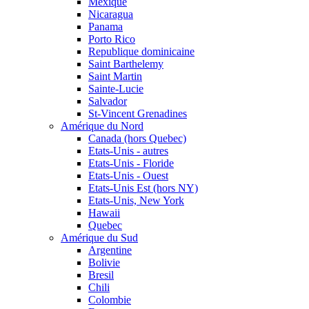
Mexique
Nicaragua
Panama
Porto Rico
Republique dominicaine
Saint Barthelemy
Saint Martin
Sainte-Lucie
Salvador
St-Vincent Grenadines
Amérique du Nord
Canada (hors Quebec)
Etats-Unis - autres
Etats-Unis - Floride
Etats-Unis - Ouest
Etats-Unis Est (hors NY)
Etats-Unis, New York
Hawaii
Quebec
Amérique du Sud
Argentine
Bolivie
Bresil
Chili
Colombie