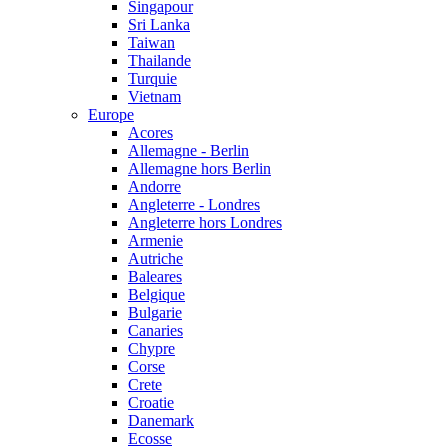
Singapour
Sri Lanka
Taiwan
Thailande
Turquie
Vietnam
Europe
Acores
Allemagne - Berlin
Allemagne hors Berlin
Andorre
Angleterre - Londres
Angleterre hors Londres
Armenie
Autriche
Baleares
Belgique
Bulgarie
Canaries
Chypre
Corse
Crete
Croatie
Danemark
Ecosse