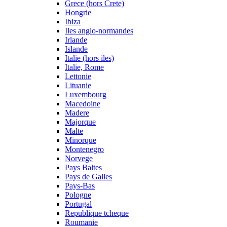
Grece (hors Crete)
Hongrie
Ibiza
Iles anglo-normandes
Irlande
Islande
Italie (hors iles)
Italie, Rome
Lettonie
Lituanie
Luxembourg
Macedoine
Madere
Majorque
Malte
Minorque
Montenegro
Norvege
Pays Baltes
Pays de Galles
Pays-Bas
Pologne
Portugal
Republique tcheque
Roumanie