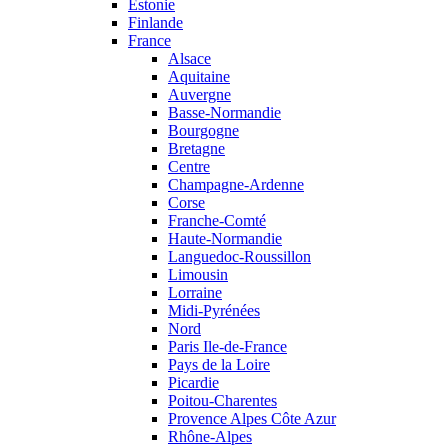
Estonie
Finlande
France
Alsace
Aquitaine
Auvergne
Basse-Normandie
Bourgogne
Bretagne
Centre
Champagne-Ardenne
Corse
Franche-Comté
Haute-Normandie
Languedoc-Roussillon
Limousin
Lorraine
Midi-Pyrénées
Nord
Paris Ile-de-France
Pays de la Loire
Picardie
Poitou-Charentes
Provence Alpes Côte Azur
Rhône-Alpes