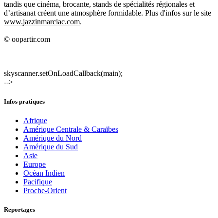
tandis que cinéma, brocante, stands de spécialités régionales et
d’artisanat créent une atmosphère formidable. Plus d'infos sur le site
www.jazzinmarciac.com
.
© oopartir.com
skyscanner.setOnLoadCallback(main);
-->
Infos pratiques
Afrique
Amérique Centrale & Caraïbes
Amérique du Nord
Amérique du Sud
Asie
Europe
Océan Indien
Pacifique
Proche-Orient
Reportages