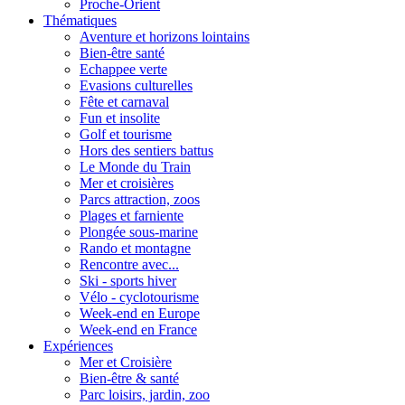
Proche-Orient
Thématiques
Aventure et horizons lointains
Bien-être santé
Echappee verte
Evasions culturelles
Fête et carnaval
Fun et insolite
Golf et tourisme
Hors des sentiers battus
Le Monde du Train
Mer et croisières
Parcs attraction, zoos
Plages et farniente
Plongée sous-marine
Rando et montagne
Rencontre avec...
Ski - sports hiver
Vélo - cyclotourisme
Week-end en Europe
Week-end en France
Expériences
Mer et Croisière
Bien-être & santé
Parc loisirs, jardin, zoo