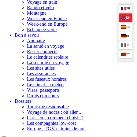
Voyage en train
Rando et vélo
FR
Montagne
Week-end en France
EN
Week-end en Europe
ES
Échappée verte
Bon à savoir
DE
Annuaire
La santé en voyage
IT
Rester connecté
PT
Le calendrier scolaire
La sécurité en voyage
Les sites utiles
Les assurances
Les fuseaux horaires
Le climat, la météo
Visas, passeports
Droits et recours
Dossiers
Tourisme responsable
Voyage de noces : où aller...
Croisière : comment choisir ?
Les compagnies low-cost
Europe : TGV et trains de nuit