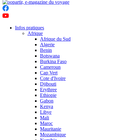
Infos pratiques
Afrique
Afrique du Sud
Algerie
Benin
Botswana
Burkina Faso
Cameroun
Cap Vert
Cote d'Ivoire
Djibouti
Erythree
Ethiopie
Gabon
Kenya
Libye
Mali
Maroc
Mauritanie
Mozambique