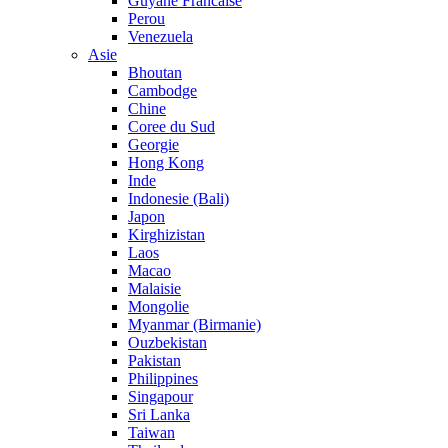
Guyane Francaise
Perou
Venezuela
Asie
Bhoutan
Cambodge
Chine
Coree du Sud
Georgie
Hong Kong
Inde
Indonesie (Bali)
Japon
Kirghizistan
Laos
Macao
Malaisie
Mongolie
Myanmar (Birmanie)
Ouzbekistan
Pakistan
Philippines
Singapour
Sri Lanka
Taiwan