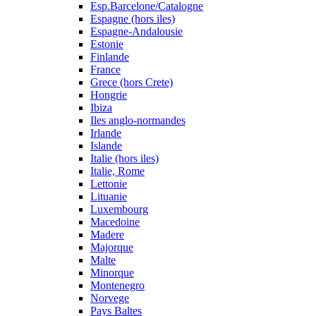
Esp.Barcelone/Catalogne
Espagne (hors iles)
Espagne-Andalousie
Estonie
Finlande
France
Grece (hors Crete)
Hongrie
Ibiza
Iles anglo-normandes
Irlande
Islande
Italie (hors iles)
Italie, Rome
Lettonie
Lituanie
Luxembourg
Macedoine
Madere
Majorque
Malte
Minorque
Montenegro
Norvege
Pays Baltes