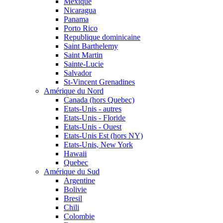
Mexique
Nicaragua
Panama
Porto Rico
Republique dominicaine
Saint Barthelemy
Saint Martin
Sainte-Lucie
Salvador
St-Vincent Grenadines
Amérique du Nord
Canada (hors Quebec)
Etats-Unis - autres
Etats-Unis - Floride
Etats-Unis - Ouest
Etats-Unis Est (hors NY)
Etats-Unis, New York
Hawaii
Quebec
Amérique du Sud
Argentine
Bolivie
Bresil
Chili
Colombie