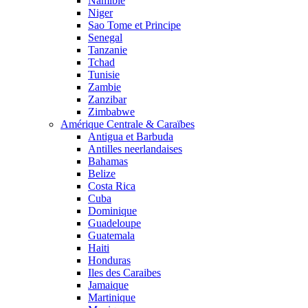
Namibie
Niger
Sao Tome et Principe
Senegal
Tanzanie
Tchad
Tunisie
Zambie
Zanzibar
Zimbabwe
Amérique Centrale & Caraïbes
Antigua et Barbuda
Antilles neerlandaises
Bahamas
Belize
Costa Rica
Cuba
Dominique
Guadeloupe
Guatemala
Haiti
Honduras
Iles des Caraibes
Jamaique
Martinique