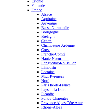
Estonie
Finlande
France
Alsace
Aquitaine
Auvergne
Basse-Normandie
Bourgogne
Bretagne
Centre
Champagne-Ardenne
Corse
Franche-Comté
Haute-Normandie
Languedoc-Roussillon
Limousin
Lorraine
Midi-Pyrénées
Nord
Paris Ile-de-France
Pays de la Loire
Picardie
Poitou-Charentes
Provence Alpes Côte Azur
Rhône-Alpes