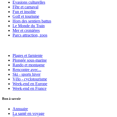
Evasions culturelles
Fête et carnaval
Fun et insolite
Golf et tourisme
Hors des sentiers battus
Le Monde du Train
Mer et croisières
Parcs attraction, zoos
Plages et farniente
Plongée sous-marine
Rando et montagne
Rencontre avec...
Ski - sports hiver
Vélo - cyclotourisme
Week-end en Europe
Week-end en France
Bon à savoir
Annuaire
La santé en voyage