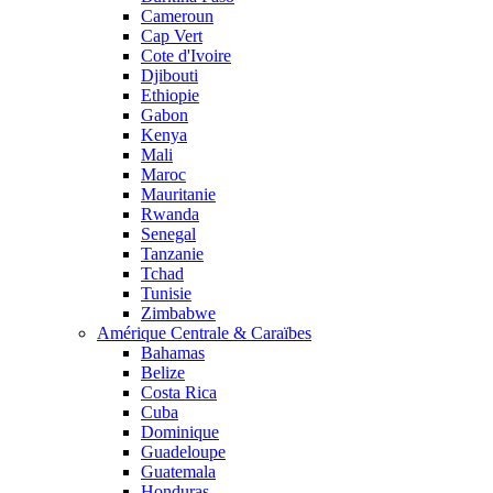
Cameroun
Cap Vert
Cote d'Ivoire
Djibouti
Ethiopie
Gabon
Kenya
Mali
Maroc
Mauritanie
Rwanda
Senegal
Tanzanie
Tchad
Tunisie
Zimbabwe
Amérique Centrale & Caraïbes
Bahamas
Belize
Costa Rica
Cuba
Dominique
Guadeloupe
Guatemala
Honduras