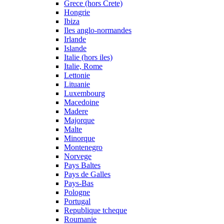
Grece (hors Crete)
Hongrie
Ibiza
Iles anglo-normandes
Irlande
Islande
Italie (hors iles)
Italie, Rome
Lettonie
Lituanie
Luxembourg
Macedoine
Madere
Majorque
Malte
Minorque
Montenegro
Norvege
Pays Baltes
Pays de Galles
Pays-Bas
Pologne
Portugal
Republique tcheque
Roumanie