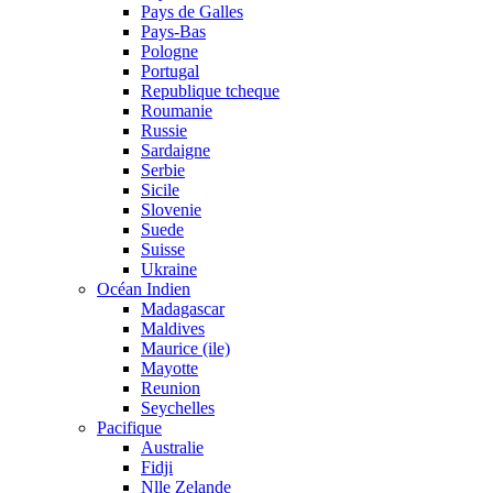
Pays de Galles
Pays-Bas
Pologne
Portugal
Republique tcheque
Roumanie
Russie
Sardaigne
Serbie
Sicile
Slovenie
Suede
Suisse
Ukraine
Océan Indien
Madagascar
Maldives
Maurice (ile)
Mayotte
Reunion
Seychelles
Pacifique
Australie
Fidji
Nlle Zelande