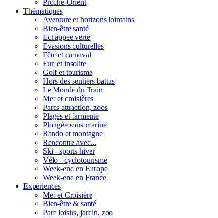
Proche-Orient
Thématiques
Aventure et horizons lointains
Bien-être santé
Echappee verte
Evasions culturelles
Fête et carnaval
Fun et insolite
Golf et tourisme
Hors des sentiers battus
Le Monde du Train
Mer et croisières
Parcs attraction, zoos
Plages et farniente
Plongée sous-marine
Rando et montagne
Rencontre avec...
Ski - sports hiver
Vélo - cyclotourisme
Week-end en Europe
Week-end en France
Expériences
Mer et Croisière
Bien-être & santé
Parc loisirs, jardin, zoo