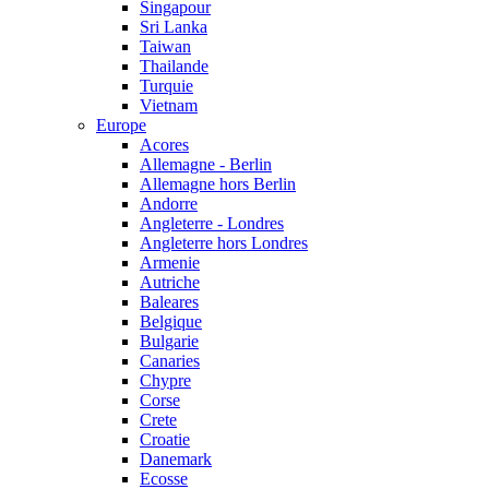
Singapour
Sri Lanka
Taiwan
Thailande
Turquie
Vietnam
Europe
Acores
Allemagne - Berlin
Allemagne hors Berlin
Andorre
Angleterre - Londres
Angleterre hors Londres
Armenie
Autriche
Baleares
Belgique
Bulgarie
Canaries
Chypre
Corse
Crete
Croatie
Danemark
Ecosse