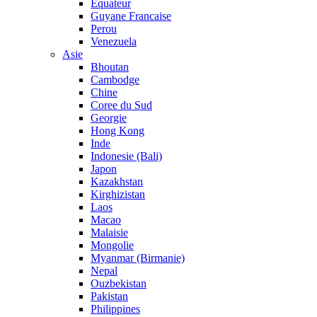
Equateur
Guyane Francaise
Perou
Venezuela
Asie
Bhoutan
Cambodge
Chine
Coree du Sud
Georgie
Hong Kong
Inde
Indonesie (Bali)
Japon
Kazakhstan
Kirghizistan
Laos
Macao
Malaisie
Mongolie
Myanmar (Birmanie)
Nepal
Ouzbekistan
Pakistan
Philippines