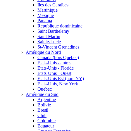
Iles des Caraibes
Martinique
Mexique
Panama
Republique dominicaine
Saint Barthelemy
Saint Martin
Sainte-Lucie
St-Vincent Grenadines
Amérique du Nord
Canada (hors Quebec)
Etats-Unis - autres
Etats-Unis - Floride
Etats-Unis - Ouest
Etats-Unis Est (hors NY)
Etats-Unis, New York
Quebec
Amérique du Sud
Argentine
Bolivie
Bresil
Chili
Colombie
Equateur