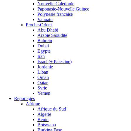
Nouvelle Caledonie
Papouasie-Nouvelle Guinee
Polynesie francaise
Vanuatu
Proche-Orient
Abu Dhabi
Arabie Saoudite
Bahrein
Dubai
Egypte
Iran
Israel (+ Palestine)
Jordanie
Liban
Oman
Qatar
Syrie
Yemen
Reportages
Afrique
Afrique du Sud
Algerie
Benin
Botswana
Burkina Faso