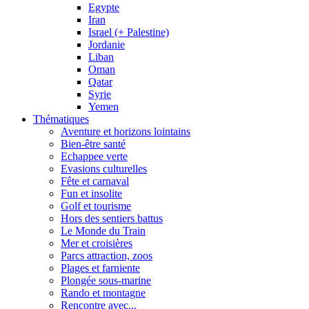
Egypte
Iran
Israel (+ Palestine)
Jordanie
Liban
Oman
Qatar
Syrie
Yemen
Thématiques
Aventure et horizons lointains
Bien-être santé
Echappee verte
Evasions culturelles
Fête et carnaval
Fun et insolite
Golf et tourisme
Hors des sentiers battus
Le Monde du Train
Mer et croisières
Parcs attraction, zoos
Plages et farniente
Plongée sous-marine
Rando et montagne
Rencontre avec...