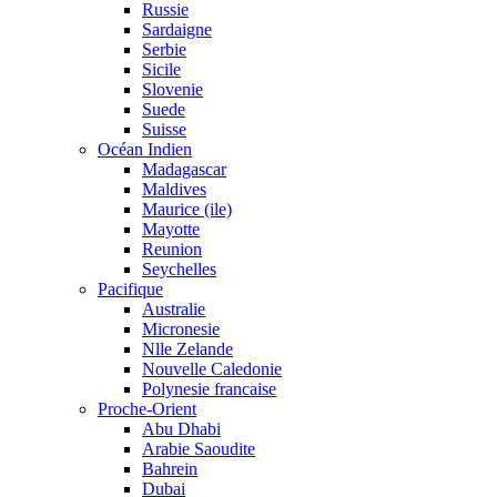
Russie
Sardaigne
Serbie
Sicile
Slovenie
Suede
Suisse
Océan Indien
Madagascar
Maldives
Maurice (ile)
Mayotte
Reunion
Seychelles
Pacifique
Australie
Micronesie
Nlle Zelande
Nouvelle Caledonie
Polynesie francaise
Proche-Orient
Abu Dhabi
Arabie Saoudite
Bahrein
Dubai