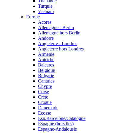
Thailande
Turquie
Vietnam
Europe
Acores
Allemagne - Berlin
Allemagne hors Berlin
Andorre
Angleterre - Londres
Angleterre hors Londres
Armenie
Autriche
Baleares
Belgique
Bulgarie
Canaries
Chypre
Corse
Crete
Croatie
Danemark
Ecosse
Esp.Barcelone/Catalogne
Espagne (hors iles)
Espagne-Andalousie