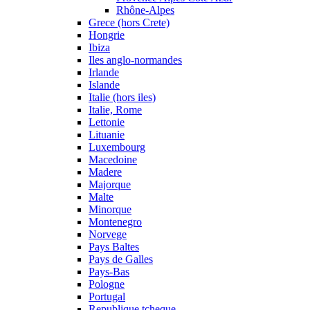
Rhône-Alpes
Grece (hors Crete)
Hongrie
Ibiza
Iles anglo-normandes
Irlande
Islande
Italie (hors iles)
Italie, Rome
Lettonie
Lituanie
Luxembourg
Macedoine
Madere
Majorque
Malte
Minorque
Montenegro
Norvege
Pays Baltes
Pays de Galles
Pays-Bas
Pologne
Portugal
Republique tcheque