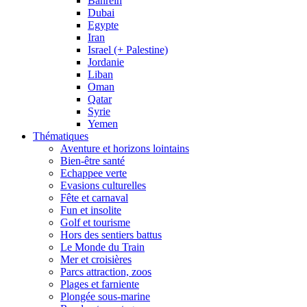
Bahrein
Dubai
Egypte
Iran
Israel (+ Palestine)
Jordanie
Liban
Oman
Qatar
Syrie
Yemen
Thématiques
Aventure et horizons lointains
Bien-être santé
Echappee verte
Evasions culturelles
Fête et carnaval
Fun et insolite
Golf et tourisme
Hors des sentiers battus
Le Monde du Train
Mer et croisières
Parcs attraction, zoos
Plages et farniente
Plongée sous-marine