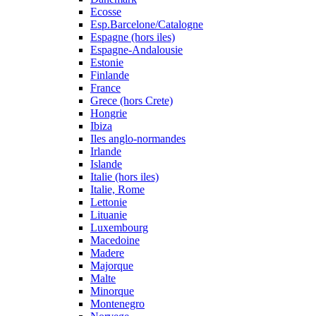
Ecosse
Esp.Barcelone/Catalogne
Espagne (hors iles)
Espagne-Andalousie
Estonie
Finlande
France
Grece (hors Crete)
Hongrie
Ibiza
Iles anglo-normandes
Irlande
Islande
Italie (hors iles)
Italie, Rome
Lettonie
Lituanie
Luxembourg
Macedoine
Madere
Majorque
Malte
Minorque
Montenegro