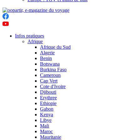
Infos pratiques
Afrique
Afrique du Sud
Algerie
Benin
Botswana
Burkina Faso
Cameroun
Cap Vert
Cote d'Ivoire
Djibouti
Erythree
Ethiopie
Gabon
Kenya
Libye
Mali
Maroc
Mauritanie