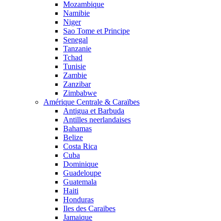
Mozambique
Namibie
Niger
Sao Tome et Principe
Senegal
Tanzanie
Tchad
Tunisie
Zambie
Zanzibar
Zimbabwe
Amérique Centrale & Caraïbes
Antigua et Barbuda
Antilles neerlandaises
Bahamas
Belize
Costa Rica
Cuba
Dominique
Guadeloupe
Guatemala
Haiti
Honduras
Iles des Caraibes
Jamaique