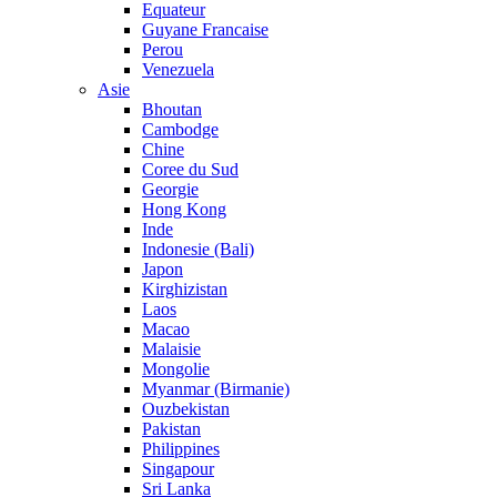
Equateur
Guyane Francaise
Perou
Venezuela
Asie
Bhoutan
Cambodge
Chine
Coree du Sud
Georgie
Hong Kong
Inde
Indonesie (Bali)
Japon
Kirghizistan
Laos
Macao
Malaisie
Mongolie
Myanmar (Birmanie)
Ouzbekistan
Pakistan
Philippines
Singapour
Sri Lanka