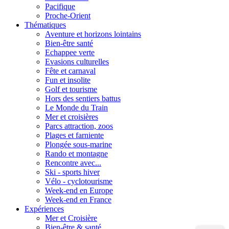
Pacifique
Proche-Orient
Thématiques
Aventure et horizons lointains
Bien-être santé
Echappee verte
Evasions culturelles
Fête et carnaval
Fun et insolite
Golf et tourisme
Hors des sentiers battus
Le Monde du Train
Mer et croisières
Parcs attraction, zoos
Plages et farniente
Plongée sous-marine
Rando et montagne
Rencontre avec...
Ski - sports hiver
Vélo - cyclotourisme
Week-end en Europe
Week-end en France
Expériences
Mer et Croisière
Bien-être & santé