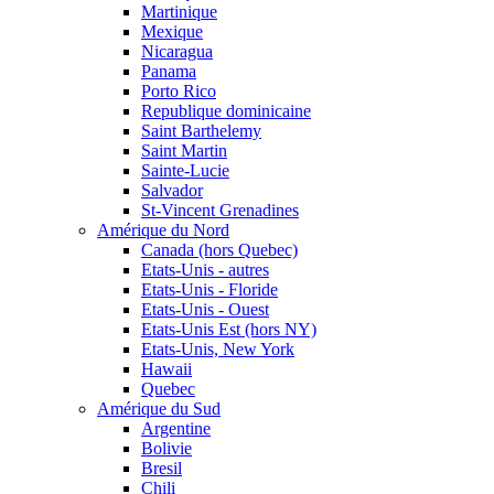
Martinique
Mexique
Nicaragua
Panama
Porto Rico
Republique dominicaine
Saint Barthelemy
Saint Martin
Sainte-Lucie
Salvador
St-Vincent Grenadines
Amérique du Nord
Canada (hors Quebec)
Etats-Unis - autres
Etats-Unis - Floride
Etats-Unis - Ouest
Etats-Unis Est (hors NY)
Etats-Unis, New York
Hawaii
Quebec
Amérique du Sud
Argentine
Bolivie
Bresil
Chili