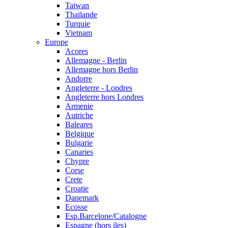
Taiwan
Thailande
Turquie
Vietnam
Europe
Acores
Allemagne - Berlin
Allemagne hors Berlin
Andorre
Angleterre - Londres
Angleterre hors Londres
Armenie
Autriche
Baleares
Belgique
Bulgarie
Canaries
Chypre
Corse
Crete
Croatie
Danemark
Ecosse
Esp.Barcelone/Catalogne
Espagne (hors iles)