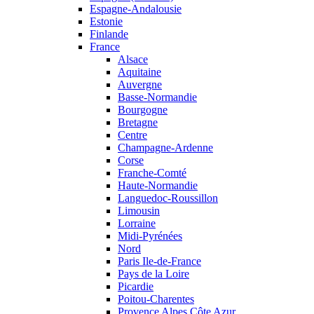
Espagne-Andalousie
Estonie
Finlande
France
Alsace
Aquitaine
Auvergne
Basse-Normandie
Bourgogne
Bretagne
Centre
Champagne-Ardenne
Corse
Franche-Comté
Haute-Normandie
Languedoc-Roussillon
Limousin
Lorraine
Midi-Pyrénées
Nord
Paris Ile-de-France
Pays de la Loire
Picardie
Poitou-Charentes
Provence Alpes Côte Azur