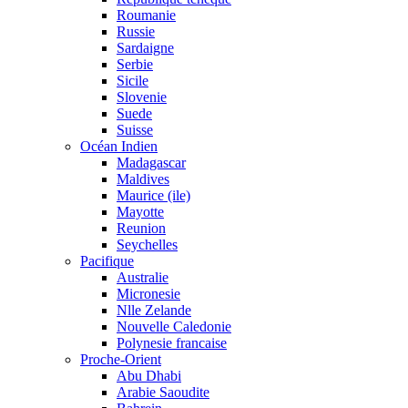
Roumanie
Russie
Sardaigne
Serbie
Sicile
Slovenie
Suede
Suisse
Océan Indien
Madagascar
Maldives
Maurice (ile)
Mayotte
Reunion
Seychelles
Pacifique
Australie
Micronesie
Nlle Zelande
Nouvelle Caledonie
Polynesie francaise
Proche-Orient
Abu Dhabi
Arabie Saoudite