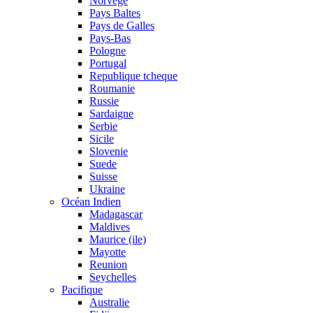
Norvege
Pays Baltes
Pays de Galles
Pays-Bas
Pologne
Portugal
Republique tcheque
Roumanie
Russie
Sardaigne
Serbie
Sicile
Slovenie
Suede
Suisse
Ukraine
Océan Indien
Madagascar
Maldives
Maurice (ile)
Mayotte
Reunion
Seychelles
Pacifique
Australie