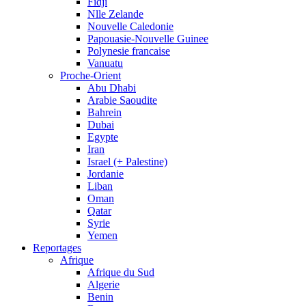
Fidji
Nlle Zelande
Nouvelle Caledonie
Papouasie-Nouvelle Guinee
Polynesie francaise
Vanuatu
Proche-Orient
Abu Dhabi
Arabie Saoudite
Bahrein
Dubai
Egypte
Iran
Israel (+ Palestine)
Jordanie
Liban
Oman
Qatar
Syrie
Yemen
Reportages
Afrique
Afrique du Sud
Algerie
Benin