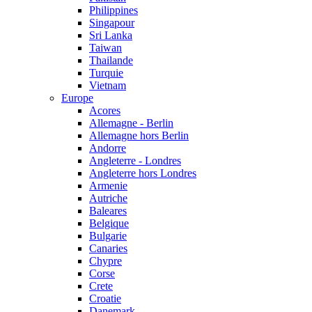
Philippines
Singapour
Sri Lanka
Taiwan
Thailande
Turquie
Vietnam
Europe
Acores
Allemagne - Berlin
Allemagne hors Berlin
Andorre
Angleterre - Londres
Angleterre hors Londres
Armenie
Autriche
Baleares
Belgique
Bulgarie
Canaries
Chypre
Corse
Crete
Croatie
Danemark