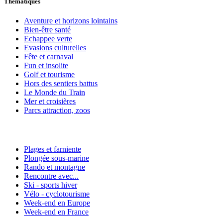
Thématiques
Aventure et horizons lointains
Bien-être santé
Echappee verte
Evasions culturelles
Fête et carnaval
Fun et insolite
Golf et tourisme
Hors des sentiers battus
Le Monde du Train
Mer et croisières
Parcs attraction, zoos
Plages et farniente
Plongée sous-marine
Rando et montagne
Rencontre avec...
Ski - sports hiver
Vélo - cyclotourisme
Week-end en Europe
Week-end en France