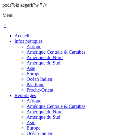
podr?bki zegark?w " />
Menu
×
Accueil
Infos pratiques
Afrique
Amérique Centrale & Caraïbes
Amérique du Nord
Amérique du Sud
Asie
Europe
Océan Indien
Pacifique
Proche-Orient
Reportages
Afrique
Amérique Centrale & Caraïbes
Amérique du Nord
Amérique du Sud
Asie
Europe
Océan Indien