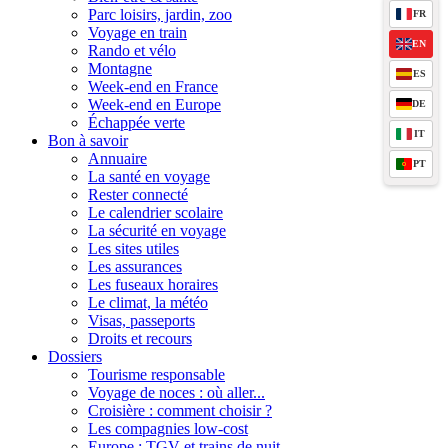
Parc loisirs, jardin, zoo
FR
Voyage en train
EN
Rando et vélo
Montagne
ES
Week-end en France
Week-end en Europe
DE
Échappée verte
IT
Bon à savoir
Annuaire
PT
La santé en voyage
Rester connecté
Le calendrier scolaire
La sécurité en voyage
Les sites utiles
Les assurances
Les fuseaux horaires
Le climat, la météo
Visas, passeports
Droits et recours
Dossiers
Tourisme responsable
Voyage de noces : où aller...
Croisière : comment choisir ?
Les compagnies low-cost
Europe : TGV et trains de nuit