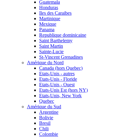
Guatemala
Honduras
Iles des Caraibes
Martinique
Mexique
Panama
Republique dominicaine
Saint Barthelemy
Saint Martin
Sainte-Lucie
St-Vincent Grenadines
Amérique du Nord
Canada (hors Quebec)
Etats-Unis - autres
Etats-Unis - Floride
Etats-Unis - Ouest
Etats-Unis Est (hors NY)
Etats-Unis, New York
Quebec
Amérique du Sud
Argentine
Bolivie
Bresil
Chili
Colombie