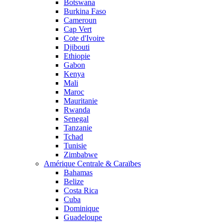
Botswana
Burkina Faso
Cameroun
Cap Vert
Cote d'Ivoire
Djibouti
Ethiopie
Gabon
Kenya
Mali
Maroc
Mauritanie
Rwanda
Senegal
Tanzanie
Tchad
Tunisie
Zimbabwe
Amérique Centrale & Caraïbes
Bahamas
Belize
Costa Rica
Cuba
Dominique
Guadeloupe