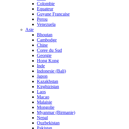
Colombie
Equateur
Guyane Francaise
Perou
Venezuela
Asie
Bhoutan
Cambodge
Chine
Coree du Sud
Georgie
Hong Kong
Inde
Indonesie (Bali)
Japon
Kazakhstan
Kirghizistan
Laos
Macao
Malaisie
Mongolie
Myanmar (Birmanie)
Nepal
Ouzbekistan
Pakistan