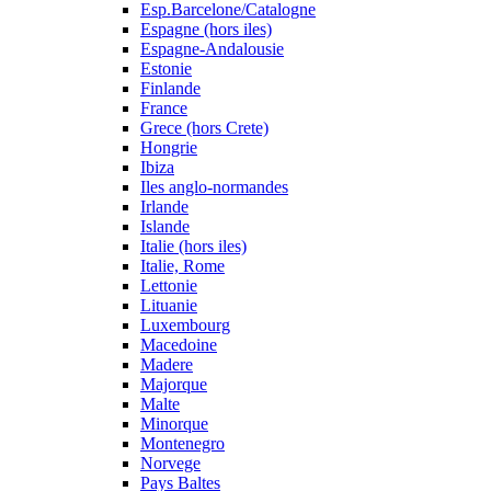
Esp.Barcelone/Catalogne
Espagne (hors iles)
Espagne-Andalousie
Estonie
Finlande
France
Grece (hors Crete)
Hongrie
Ibiza
Iles anglo-normandes
Irlande
Islande
Italie (hors iles)
Italie, Rome
Lettonie
Lituanie
Luxembourg
Macedoine
Madere
Majorque
Malte
Minorque
Montenegro
Norvege
Pays Baltes