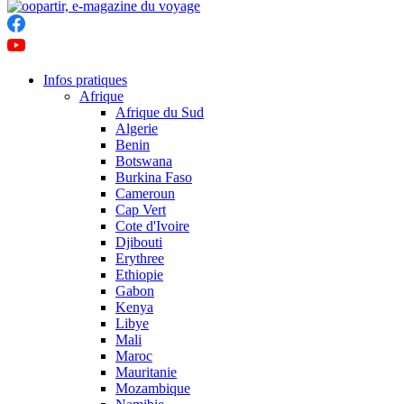
Infos pratiques
Afrique
Afrique du Sud
Algerie
Benin
Botswana
Burkina Faso
Cameroun
Cap Vert
Cote d'Ivoire
Djibouti
Erythree
Ethiopie
Gabon
Kenya
Libye
Mali
Maroc
Mauritanie
Mozambique