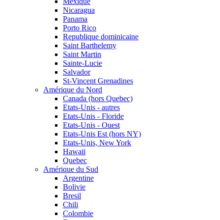
Mexique
Nicaragua
Panama
Porto Rico
Republique dominicaine
Saint Barthelemy
Saint Martin
Sainte-Lucie
Salvador
St-Vincent Grenadines
Amérique du Nord
Canada (hors Quebec)
Etats-Unis - autres
Etats-Unis - Floride
Etats-Unis - Ouest
Etats-Unis Est (hors NY)
Etats-Unis, New York
Hawaii
Quebec
Amérique du Sud
Argentine
Bolivie
Bresil
Chili
Colombie