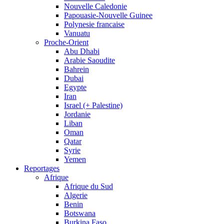
Nouvelle Caledonie
Papouasie-Nouvelle Guinee
Polynesie francaise
Vanuatu
Proche-Orient
Abu Dhabi
Arabie Saoudite
Bahrein
Dubai
Egypte
Iran
Israel (+ Palestine)
Jordanie
Liban
Oman
Qatar
Syrie
Yemen
Reportages
Afrique
Afrique du Sud
Algerie
Benin
Botswana
Burkina Faso