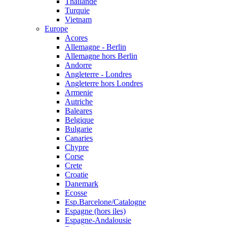
Thailande
Turquie
Vietnam
Europe
Acores
Allemagne - Berlin
Allemagne hors Berlin
Andorre
Angleterre - Londres
Angleterre hors Londres
Armenie
Autriche
Baleares
Belgique
Bulgarie
Canaries
Chypre
Corse
Crete
Croatie
Danemark
Ecosse
Esp.Barcelone/Catalogne
Espagne (hors iles)
Espagne-Andalousie