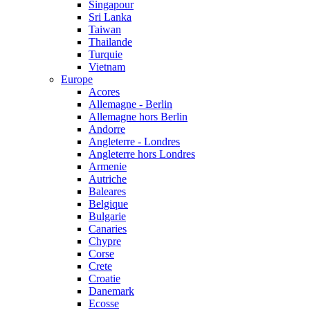
Singapour
Sri Lanka
Taiwan
Thailande
Turquie
Vietnam
Europe
Acores
Allemagne - Berlin
Allemagne hors Berlin
Andorre
Angleterre - Londres
Angleterre hors Londres
Armenie
Autriche
Baleares
Belgique
Bulgarie
Canaries
Chypre
Corse
Crete
Croatie
Danemark
Ecosse