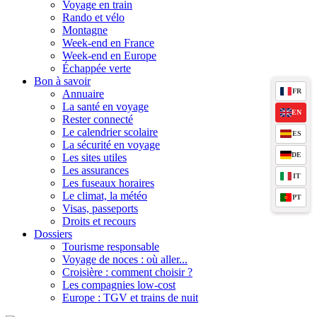
Voyage en train
Rando et vélo
Montagne
Week-end en France
Week-end en Europe
Échappée verte
Bon à savoir
FR
Annuaire
La santé en voyage
EN
Rester connecté
Le calendrier scolaire
ES
La sécurité en voyage
DE
Les sites utiles
Les assurances
IT
Les fuseaux horaires
Le climat, la météo
PT
Visas, passeports
Droits et recours
Dossiers
Tourisme responsable
Voyage de noces : où aller...
Croisière : comment choisir ?
Les compagnies low-cost
Europe : TGV et trains de nuit