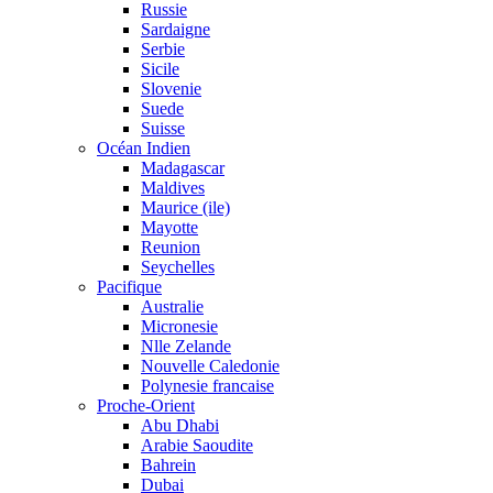
Russie
Sardaigne
Serbie
Sicile
Slovenie
Suede
Suisse
Océan Indien
Madagascar
Maldives
Maurice (ile)
Mayotte
Reunion
Seychelles
Pacifique
Australie
Micronesie
Nlle Zelande
Nouvelle Caledonie
Polynesie francaise
Proche-Orient
Abu Dhabi
Arabie Saoudite
Bahrein
Dubai