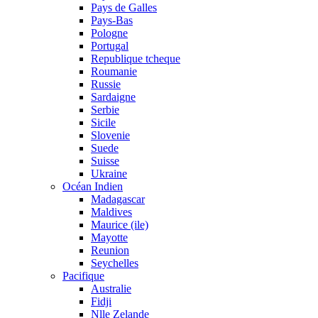
Pays de Galles
Pays-Bas
Pologne
Portugal
Republique tcheque
Roumanie
Russie
Sardaigne
Serbie
Sicile
Slovenie
Suede
Suisse
Ukraine
Océan Indien
Madagascar
Maldives
Maurice (ile)
Mayotte
Reunion
Seychelles
Pacifique
Australie
Fidji
Nlle Zelande