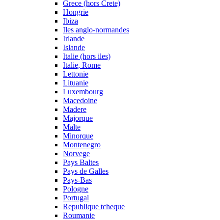
Grece (hors Crete)
Hongrie
Ibiza
Iles anglo-normandes
Irlande
Islande
Italie (hors iles)
Italie, Rome
Lettonie
Lituanie
Luxembourg
Macedoine
Madere
Majorque
Malte
Minorque
Montenegro
Norvege
Pays Baltes
Pays de Galles
Pays-Bas
Pologne
Portugal
Republique tcheque
Roumanie