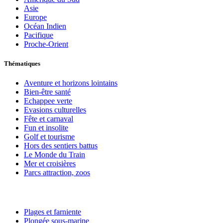
Asie
Europe
Océan Indien
Pacifique
Proche-Orient
Thématiques
Aventure et horizons lointains
Bien-être santé
Echappee verte
Evasions culturelles
Fête et carnaval
Fun et insolite
Golf et tourisme
Hors des sentiers battus
Le Monde du Train
Mer et croisières
Parcs attraction, zoos
Plages et farniente
Plongée sous-marine