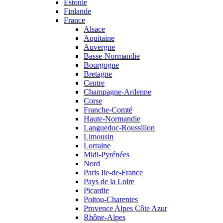
Estonie
Finlande
France
Alsace
Aquitaine
Auvergne
Basse-Normandie
Bourgogne
Bretagne
Centre
Champagne-Ardenne
Corse
Franche-Comté
Haute-Normandie
Languedoc-Roussillon
Limousin
Lorraine
Midi-Pyrénées
Nord
Paris Ile-de-France
Pays de la Loire
Picardie
Poitou-Charentes
Provence Alpes Côte Azur
Rhône-Alpes