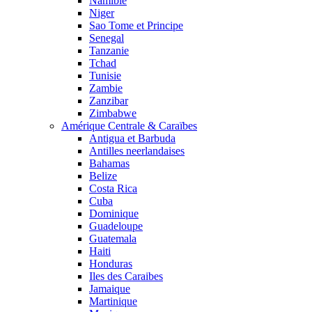
Namibie
Niger
Sao Tome et Principe
Senegal
Tanzanie
Tchad
Tunisie
Zambie
Zanzibar
Zimbabwe
Amérique Centrale & Caraïbes
Antigua et Barbuda
Antilles neerlandaises
Bahamas
Belize
Costa Rica
Cuba
Dominique
Guadeloupe
Guatemala
Haiti
Honduras
Iles des Caraibes
Jamaique
Martinique