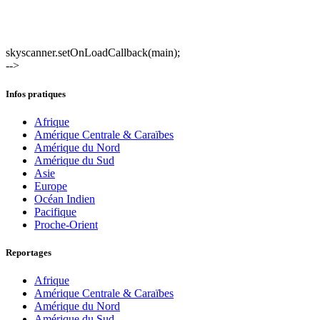
skyscanner.setOnLoadCallback(main);
-->
Infos pratiques
Afrique
Amérique Centrale & Caraïbes
Amérique du Nord
Amérique du Sud
Asie
Europe
Océan Indien
Pacifique
Proche-Orient
Reportages
Afrique
Amérique Centrale & Caraïbes
Amérique du Nord
Amérique du Sud