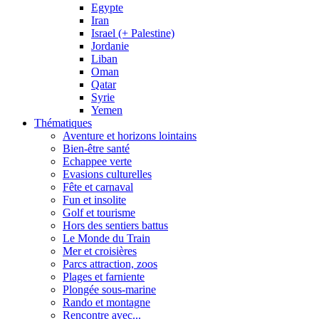
Egypte
Iran
Israel (+ Palestine)
Jordanie
Liban
Oman
Qatar
Syrie
Yemen
Thématiques
Aventure et horizons lointains
Bien-être santé
Echappee verte
Evasions culturelles
Fête et carnaval
Fun et insolite
Golf et tourisme
Hors des sentiers battus
Le Monde du Train
Mer et croisières
Parcs attraction, zoos
Plages et farniente
Plongée sous-marine
Rando et montagne
Rencontre avec...