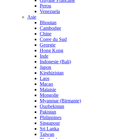
Guyane Francaise
Perou
Venezuela
Asie
Bhoutan
Cambodge
Chine
Coree du Sud
Georgie
Hong Kong
Inde
Indonesie (Bali)
Japon
Kirghizistan
Laos
Macao
Malaisie
Mongolie
Myanmar (Birmanie)
Ouzbekistan
Pakistan
Philippines
Singapour
Sri Lanka
Taiwan