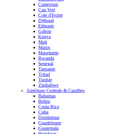
Cameroun
Cap Vert
Cote d'Ivoire
Djibouti
Ethiopie
Gabon
Kenya
Mali
Maroc
Mauritanie
Rwanda
Senegal
Tanzanie
Tchad
Tunisie
Zimbabwe
Amérique Centrale & Caraïbes
Bahamas
Belize
Costa Rica
Cuba
Dominique
Guadeloupe
Guatemala
Honduras