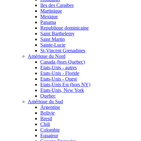
Iles des Caraibes
Martinique
Mexique
Panama
Republique dominicaine
Saint Barthelemy
Saint Martin
Sainte-Lucie
St-Vincent Grenadines
Amérique du Nord
Canada (hors Quebec)
Etats-Unis - autres
Etats-Unis - Floride
Etats-Unis - Ouest
Etats-Unis Est (hors NY)
Etats-Unis, New York
Quebec
Amérique du Sud
Argentine
Bolivie
Bresil
Chili
Colombie
Equateur