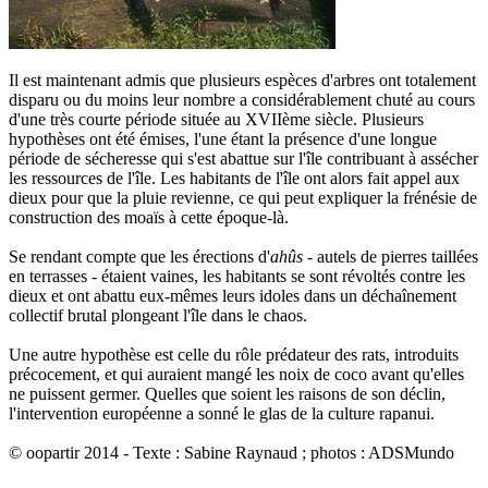
Il est maintenant admis que plusieurs espèces d'arbres ont totalement
disparu ou du moins leur nombre a considérablement chuté au cours
d'une très courte période située au XVIIème siècle. Plusieurs
hypothèses ont été émises, l'une étant la présence d'une longue
période de sécheresse qui s'est abattue sur l'île contribuant à assécher
les ressources de l'île. Les habitants de l'île ont alors fait appel aux
dieux pour que la pluie revienne, ce qui peut expliquer la frénésie de
construction des moaïs à cette époque-là.
Se rendant compte que les érections d'
ahûs
- autels de pierres taillées
en terrasses - étaient vaines, les habitants se sont révoltés contre les
dieux et ont abattu eux-mêmes leurs idoles dans un déchaînement
collectif brutal plongeant l'île dans le chaos.
Une autre hypothèse est celle du rôle prédateur des rats, introduits
précocement, et qui auraient mangé les noix de coco avant qu'elles
ne puissent germer. Quelles que soient les raisons de son déclin,
l'intervention européenne a sonné le glas de la culture rapanui.
© oopartir 2014 - Texte : Sabine Raynaud ; photos : ADSMundo