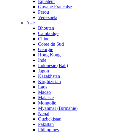
Equateur
Guyane Francaise
Perou
Venezuela
Asie
Bhoutan
Cambodge
Chine
Coree du Sud
Georgie
Hong Kong
Inde
Indonesie (Bali)
Japon
Kazakhstan
Kirghizistan
Laos
Macao
Malaisie
Mongolie
Myanmar (Birmanie)
Nepal
Ouzbekistan
Pakistan
Philippines