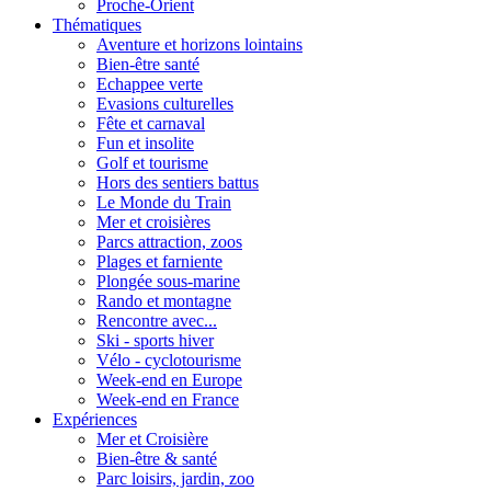
Proche-Orient
Thématiques
Aventure et horizons lointains
Bien-être santé
Echappee verte
Evasions culturelles
Fête et carnaval
Fun et insolite
Golf et tourisme
Hors des sentiers battus
Le Monde du Train
Mer et croisières
Parcs attraction, zoos
Plages et farniente
Plongée sous-marine
Rando et montagne
Rencontre avec...
Ski - sports hiver
Vélo - cyclotourisme
Week-end en Europe
Week-end en France
Expériences
Mer et Croisière
Bien-être & santé
Parc loisirs, jardin, zoo