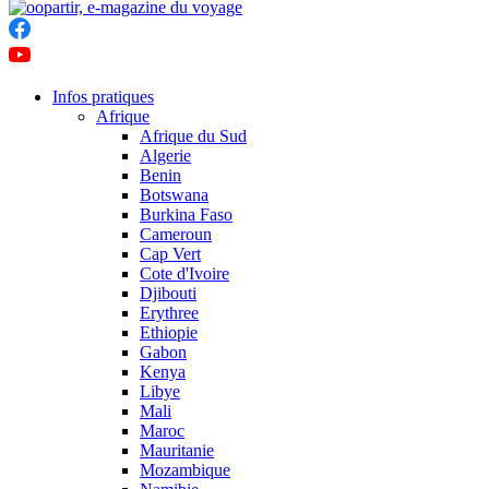
Infos pratiques
Afrique
Afrique du Sud
Algerie
Benin
Botswana
Burkina Faso
Cameroun
Cap Vert
Cote d'Ivoire
Djibouti
Erythree
Ethiopie
Gabon
Kenya
Libye
Mali
Maroc
Mauritanie
Mozambique