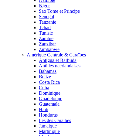
Namibie
Niger
Sao Tome et Principe
Senegal
Tanzanie
Tchad
Tunisie
Zambie
Zanzibar
Zimbabwe
Amérique Centrale & Caraïbes
Antigua et Barbuda
Antilles neerlandaises
Bahamas
Belize
Costa Rica
Cuba
Dominique
Guadeloupe
Guatemala
Haiti
Honduras
Iles des Caraibes
Jamaique
Martinique