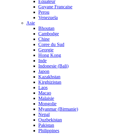
Equateur
Guyane Francaise
Perou
Venezuela
Asie
Bhoutan
Cambodge
Chine
Coree du Sud
Georgie
Hong Kong
Inde
Indonesie (Bali)
Japon
Kazakhstan
Kirghizistan
Laos
Macao
Malaisie
Mongolie
Myanmar (Birmanie)
Nepal
Ouzbekistan
Pakistan
Philippines