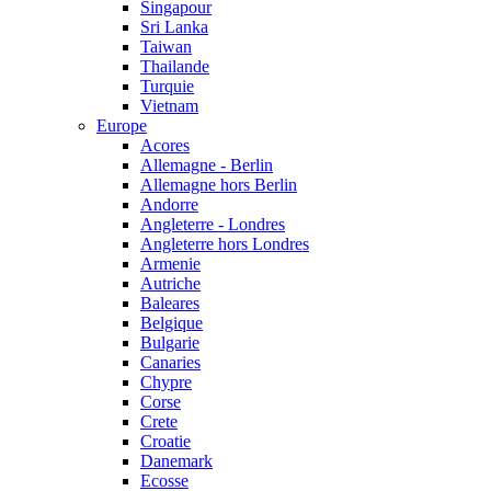
Singapour
Sri Lanka
Taiwan
Thailande
Turquie
Vietnam
Europe
Acores
Allemagne - Berlin
Allemagne hors Berlin
Andorre
Angleterre - Londres
Angleterre hors Londres
Armenie
Autriche
Baleares
Belgique
Bulgarie
Canaries
Chypre
Corse
Crete
Croatie
Danemark
Ecosse