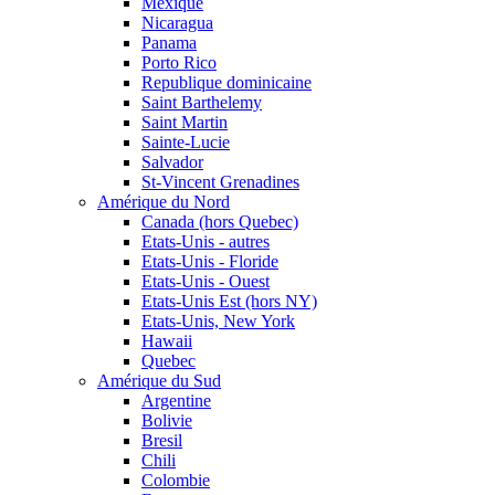
Mexique
Nicaragua
Panama
Porto Rico
Republique dominicaine
Saint Barthelemy
Saint Martin
Sainte-Lucie
Salvador
St-Vincent Grenadines
Amérique du Nord
Canada (hors Quebec)
Etats-Unis - autres
Etats-Unis - Floride
Etats-Unis - Ouest
Etats-Unis Est (hors NY)
Etats-Unis, New York
Hawaii
Quebec
Amérique du Sud
Argentine
Bolivie
Bresil
Chili
Colombie