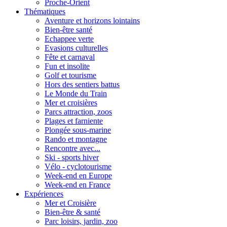
Proche-Orient
Thématiques
Aventure et horizons lointains
Bien-être santé
Echappee verte
Evasions culturelles
Fête et carnaval
Fun et insolite
Golf et tourisme
Hors des sentiers battus
Le Monde du Train
Mer et croisières
Parcs attraction, zoos
Plages et farniente
Plongée sous-marine
Rando et montagne
Rencontre avec...
Ski - sports hiver
Vélo - cyclotourisme
Week-end en Europe
Week-end en France
Expériences
Mer et Croisière
Bien-être & santé
Parc loisirs, jardin, zoo