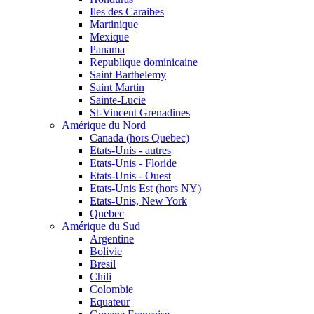
Iles des Caraibes
Martinique
Mexique
Panama
Republique dominicaine
Saint Barthelemy
Saint Martin
Sainte-Lucie
St-Vincent Grenadines
Amérique du Nord
Canada (hors Quebec)
Etats-Unis - autres
Etats-Unis - Floride
Etats-Unis - Ouest
Etats-Unis Est (hors NY)
Etats-Unis, New York
Quebec
Amérique du Sud
Argentine
Bolivie
Bresil
Chili
Colombie
Equateur