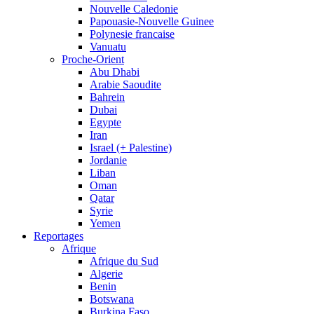
Nouvelle Caledonie
Papouasie-Nouvelle Guinee
Polynesie francaise
Vanuatu
Proche-Orient
Abu Dhabi
Arabie Saoudite
Bahrein
Dubai
Egypte
Iran
Israel (+ Palestine)
Jordanie
Liban
Oman
Qatar
Syrie
Yemen
Reportages
Afrique
Afrique du Sud
Algerie
Benin
Botswana
Burkina Faso