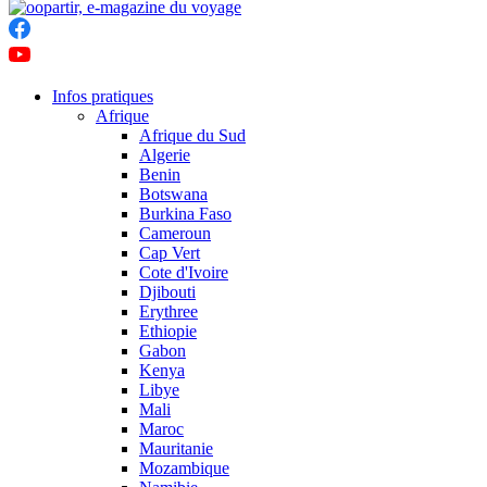
Infos pratiques
Afrique
Afrique du Sud
Algerie
Benin
Botswana
Burkina Faso
Cameroun
Cap Vert
Cote d'Ivoire
Djibouti
Erythree
Ethiopie
Gabon
Kenya
Libye
Mali
Maroc
Mauritanie
Mozambique