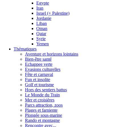
Egypte
Iran
Israel (+ Palestine)
Jordanie
Liban
Oman
Qatar
Syrie
Yemen
Thématiques
Aventure et horizons lointains
Bien-être santé
Echappee verte
Evasions culturelles
Fête et carnaval
Fun et insolite
Golf et tourisme
Hors des sentiers battus
Le Monde du Train
Mer et croisières
Parcs attraction, zoos
Plages et farniente
Plongée sous-marine
Rando et montagne
Rencontre avec...