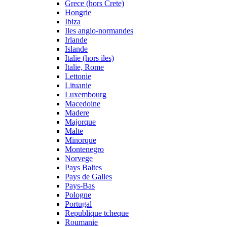
Grece (hors Crete)
Hongrie
Ibiza
Iles anglo-normandes
Irlande
Islande
Italie (hors iles)
Italie, Rome
Lettonie
Lituanie
Luxembourg
Macedoine
Madere
Majorque
Malte
Minorque
Montenegro
Norvege
Pays Baltes
Pays de Galles
Pays-Bas
Pologne
Portugal
Republique tcheque
Roumanie