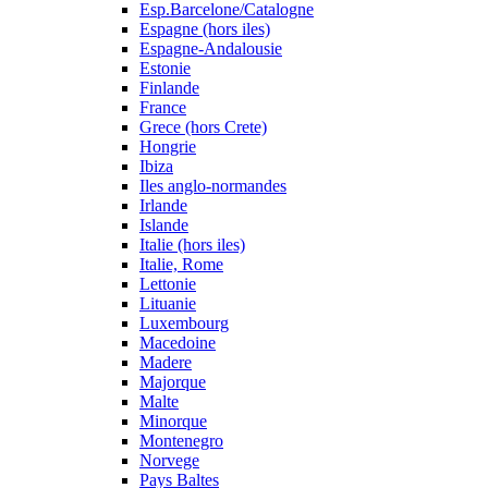
Esp.Barcelone/Catalogne
Espagne (hors iles)
Espagne-Andalousie
Estonie
Finlande
France
Grece (hors Crete)
Hongrie
Ibiza
Iles anglo-normandes
Irlande
Islande
Italie (hors iles)
Italie, Rome
Lettonie
Lituanie
Luxembourg
Macedoine
Madere
Majorque
Malte
Minorque
Montenegro
Norvege
Pays Baltes