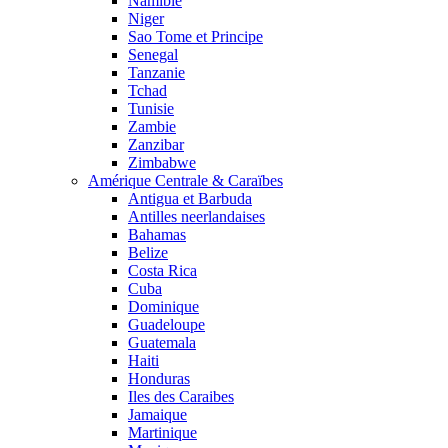
Namibie
Niger
Sao Tome et Principe
Senegal
Tanzanie
Tchad
Tunisie
Zambie
Zanzibar
Zimbabwe
Amérique Centrale & Caraïbes
Antigua et Barbuda
Antilles neerlandaises
Bahamas
Belize
Costa Rica
Cuba
Dominique
Guadeloupe
Guatemala
Haiti
Honduras
Iles des Caraibes
Jamaique
Martinique