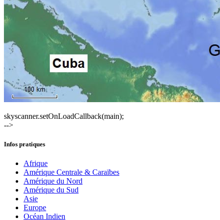
skyscanner.setOnLoadCallback(main);
-->
Infos pratiques
Afrique
Amérique Centrale & Caraïbes
Amérique du Nord
Amérique du Sud
Asie
Europe
Océan Indien