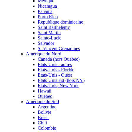
Mexique
Nicaragua
Panama
Porto Rico
Republique dominicaine
Saint Barthelemy
Saint Martin
Sainte-Lucie
Salvador
St-Vincent Grenadines
Amérique du Nord
Canada (hors Quebec)
Etats-Unis - autres
Etats-Unis - Floride
Etats-Unis - Ouest
Etats-Unis Est (hors NY)
Etats-Unis, New York
Hawaii
Quebec
Amérique du Sud
Argentine
Bolivie
Bresil
Chili
Colombie