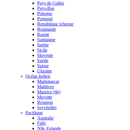
Pays de Galles
Pays-Bas
Pologne
Portugal
Republique tcheque
Roumanie
Russie
Sardaigne
Serbie
Sicile
Slovenie
Suede
Suisse
Ukraine
Océan Indien
Madagascar
Maldives
Maurice (ile)
Mayotte
Reunion
Seychelles
Pacifique
Australie
Fidji
Nlle Zelande