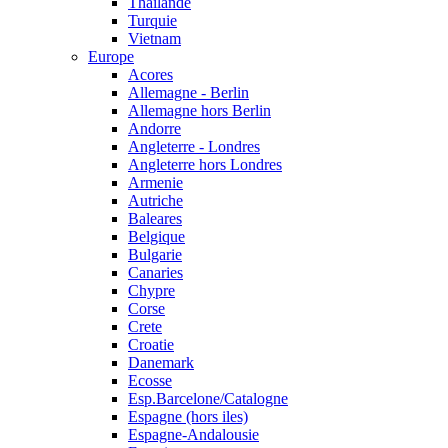
Thailande
Turquie
Vietnam
Europe
Acores
Allemagne - Berlin
Allemagne hors Berlin
Andorre
Angleterre - Londres
Angleterre hors Londres
Armenie
Autriche
Baleares
Belgique
Bulgarie
Canaries
Chypre
Corse
Crete
Croatie
Danemark
Ecosse
Esp.Barcelone/Catalogne
Espagne (hors iles)
Espagne-Andalousie