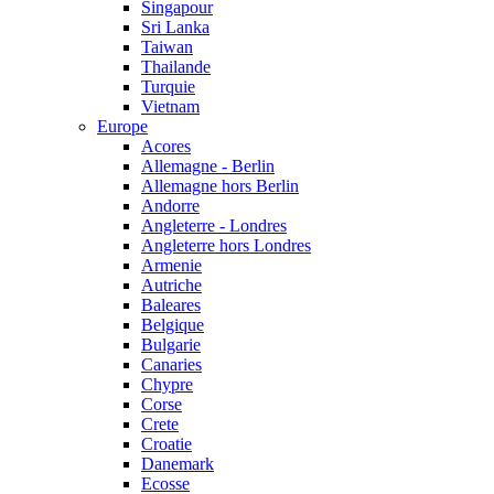
Singapour
Sri Lanka
Taiwan
Thailande
Turquie
Vietnam
Europe
Acores
Allemagne - Berlin
Allemagne hors Berlin
Andorre
Angleterre - Londres
Angleterre hors Londres
Armenie
Autriche
Baleares
Belgique
Bulgarie
Canaries
Chypre
Corse
Crete
Croatie
Danemark
Ecosse