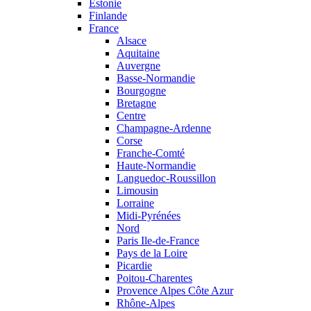
Estonie
Finlande
France
Alsace
Aquitaine
Auvergne
Basse-Normandie
Bourgogne
Bretagne
Centre
Champagne-Ardenne
Corse
Franche-Comté
Haute-Normandie
Languedoc-Roussillon
Limousin
Lorraine
Midi-Pyrénées
Nord
Paris Ile-de-France
Pays de la Loire
Picardie
Poitou-Charentes
Provence Alpes Côte Azur
Rhône-Alpes