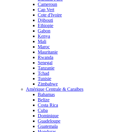
Cameroun
Cap Vert
Cote d'Ivoire
Djibouti
Ethiopie
Gabon
Kenya
Mali
Maroc
Mauritanie
Rwanda
Senegal
Tanzanie
Tchad
Tunisie
Zimbabwe
Amérique Centrale & Caraïbes
Bahamas
Belize
Costa Rica
Cuba
Dominique
Guadeloupe
Guatemala
Honduras