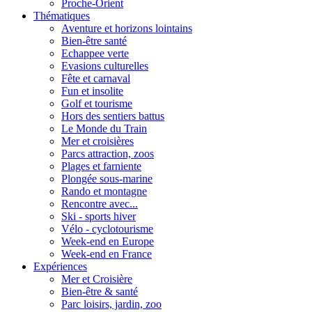
Proche-Orient
Thématiques
Aventure et horizons lointains
Bien-être santé
Echappee verte
Evasions culturelles
Fête et carnaval
Fun et insolite
Golf et tourisme
Hors des sentiers battus
Le Monde du Train
Mer et croisières
Parcs attraction, zoos
Plages et farniente
Plongée sous-marine
Rando et montagne
Rencontre avec...
Ski - sports hiver
Vélo - cyclotourisme
Week-end en Europe
Week-end en France
Expériences
Mer et Croisière
Bien-être & santé
Parc loisirs, jardin, zoo