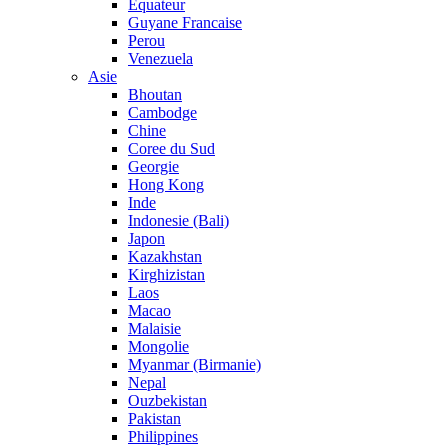
Equateur
Guyane Francaise
Perou
Venezuela
Asie
Bhoutan
Cambodge
Chine
Coree du Sud
Georgie
Hong Kong
Inde
Indonesie (Bali)
Japon
Kazakhstan
Kirghizistan
Laos
Macao
Malaisie
Mongolie
Myanmar (Birmanie)
Nepal
Ouzbekistan
Pakistan
Philippines