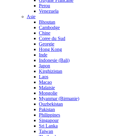
Guyane Francaise
Perou
Venezuela
Asie
Bhoutan
Cambodge
Chine
Coree du Sud
Georgie
Hong Kong
Inde
Indonesie (Bali)
Japon
Kirghizistan
Laos
Macao
Malaisie
Mongolie
Myanmar (Birmanie)
Ouzbekistan
Pakistan
Philippines
Singapour
Sri Lanka
Taiwan