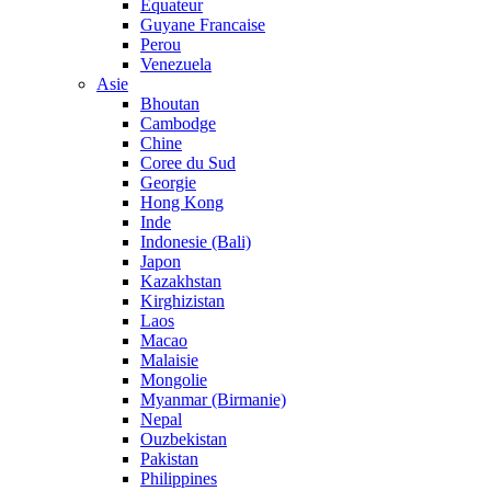
Equateur
Guyane Francaise
Perou
Venezuela
Asie
Bhoutan
Cambodge
Chine
Coree du Sud
Georgie
Hong Kong
Inde
Indonesie (Bali)
Japon
Kazakhstan
Kirghizistan
Laos
Macao
Malaisie
Mongolie
Myanmar (Birmanie)
Nepal
Ouzbekistan
Pakistan
Philippines