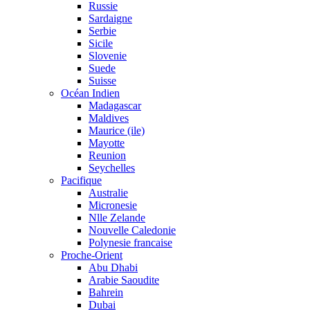
Russie
Sardaigne
Serbie
Sicile
Slovenie
Suede
Suisse
Océan Indien
Madagascar
Maldives
Maurice (ile)
Mayotte
Reunion
Seychelles
Pacifique
Australie
Micronesie
Nlle Zelande
Nouvelle Caledonie
Polynesie francaise
Proche-Orient
Abu Dhabi
Arabie Saoudite
Bahrein
Dubai