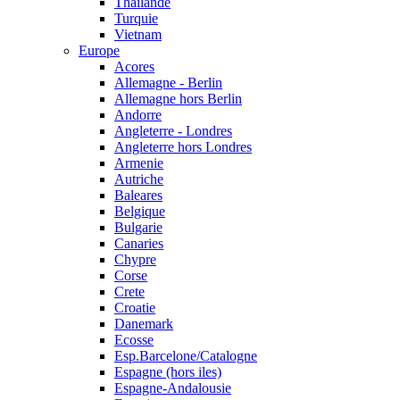
Thailande
Turquie
Vietnam
Europe
Acores
Allemagne - Berlin
Allemagne hors Berlin
Andorre
Angleterre - Londres
Angleterre hors Londres
Armenie
Autriche
Baleares
Belgique
Bulgarie
Canaries
Chypre
Corse
Crete
Croatie
Danemark
Ecosse
Esp.Barcelone/Catalogne
Espagne (hors iles)
Espagne-Andalousie