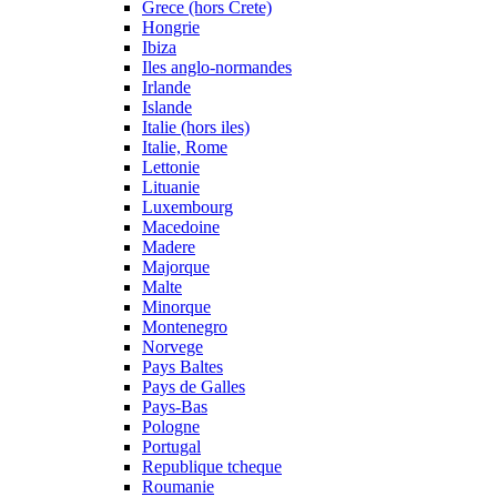
Grece (hors Crete)
Hongrie
Ibiza
Iles anglo-normandes
Irlande
Islande
Italie (hors iles)
Italie, Rome
Lettonie
Lituanie
Luxembourg
Macedoine
Madere
Majorque
Malte
Minorque
Montenegro
Norvege
Pays Baltes
Pays de Galles
Pays-Bas
Pologne
Portugal
Republique tcheque
Roumanie