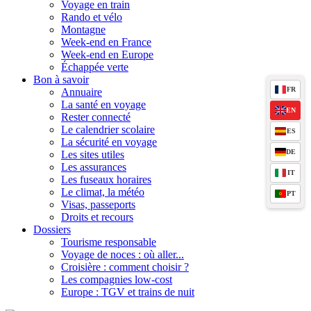
Voyage en train
Rando et vélo
Montagne
Week-end en France
Week-end en Europe
Échappée verte
Bon à savoir
FR
Annuaire
La santé en voyage
EN
Rester connecté
Le calendrier scolaire
ES
La sécurité en voyage
DE
Les sites utiles
Les assurances
IT
Les fuseaux horaires
Le climat, la météo
PT
Visas, passeports
Droits et recours
Dossiers
Tourisme responsable
Voyage de noces : où aller...
Croisière : comment choisir ?
Les compagnies low-cost
Europe : TGV et trains de nuit