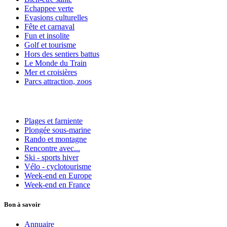
Echappee verte
Evasions culturelles
Fête et carnaval
Fun et insolite
Golf et tourisme
Hors des sentiers battus
Le Monde du Train
Mer et croisières
Parcs attraction, zoos
Plages et farniente
Plongée sous-marine
Rando et montagne
Rencontre avec...
Ski - sports hiver
Vélo - cyclotourisme
Week-end en Europe
Week-end en France
Bon à savoir
Annuaire