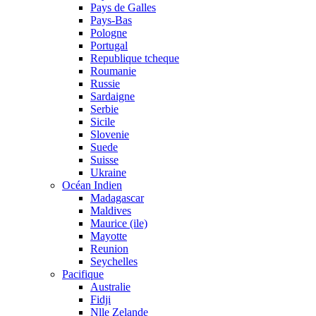
Pays de Galles
Pays-Bas
Pologne
Portugal
Republique tcheque
Roumanie
Russie
Sardaigne
Serbie
Sicile
Slovenie
Suede
Suisse
Ukraine
Océan Indien
Madagascar
Maldives
Maurice (ile)
Mayotte
Reunion
Seychelles
Pacifique
Australie
Fidji
Nlle Zelande