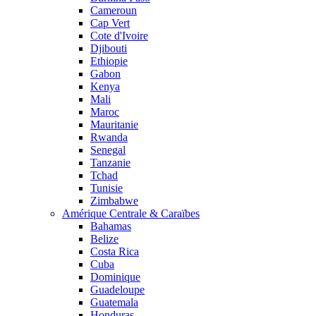
Cameroun
Cap Vert
Cote d'Ivoire
Djibouti
Ethiopie
Gabon
Kenya
Mali
Maroc
Mauritanie
Rwanda
Senegal
Tanzanie
Tchad
Tunisie
Zimbabwe
Amérique Centrale & Caraïbes
Bahamas
Belize
Costa Rica
Cuba
Dominique
Guadeloupe
Guatemala
Honduras