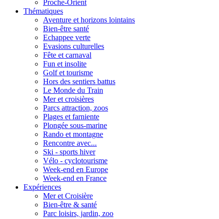
Proche-Orient
Thématiques
Aventure et horizons lointains
Bien-être santé
Echappee verte
Evasions culturelles
Fête et carnaval
Fun et insolite
Golf et tourisme
Hors des sentiers battus
Le Monde du Train
Mer et croisières
Parcs attraction, zoos
Plages et farniente
Plongée sous-marine
Rando et montagne
Rencontre avec...
Ski - sports hiver
Vélo - cyclotourisme
Week-end en Europe
Week-end en France
Expériences
Mer et Croisière
Bien-être & santé
Parc loisirs, jardin, zoo