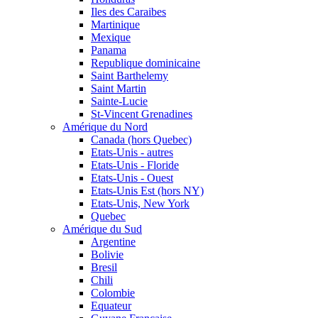
Iles des Caraibes
Martinique
Mexique
Panama
Republique dominicaine
Saint Barthelemy
Saint Martin
Sainte-Lucie
St-Vincent Grenadines
Amérique du Nord
Canada (hors Quebec)
Etats-Unis - autres
Etats-Unis - Floride
Etats-Unis - Ouest
Etats-Unis Est (hors NY)
Etats-Unis, New York
Quebec
Amérique du Sud
Argentine
Bolivie
Bresil
Chili
Colombie
Equateur