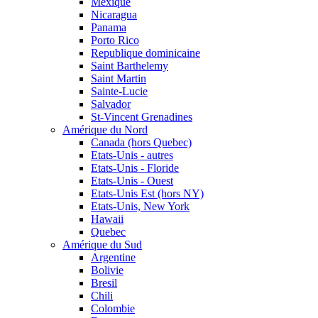
Mexique
Nicaragua
Panama
Porto Rico
Republique dominicaine
Saint Barthelemy
Saint Martin
Sainte-Lucie
Salvador
St-Vincent Grenadines
Amérique du Nord
Canada (hors Quebec)
Etats-Unis - autres
Etats-Unis - Floride
Etats-Unis - Ouest
Etats-Unis Est (hors NY)
Etats-Unis, New York
Hawaii
Quebec
Amérique du Sud
Argentine
Bolivie
Bresil
Chili
Colombie