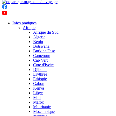
Infos pratiques
Afrique
Afrique du Sud
Algerie
Benin
Botswana
Burkina Faso
Cameroun
Cap Vert
Cote d'Ivoire
Djibouti
Erythree
Ethiopie
Gabon
Kenya
Libye
Mali
Maroc
Mauritanie
Mozambique