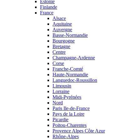
Estonie
Finlande
France
Alsace
Aquitaine
Auvergne
Basse-Normandie
Bourgogne
Bretagne
Centre
Champagne-Ardenne
Corse
Franche-Comté
Haute-Normandie
Languedoc-Roussillon
Limousin
Lorraine
Midi-Pyrénées
Nord
Paris Ile-de-France
Pays de la Loire
Picardie
Poitou-Charentes
Provence Alpes Côte Azur
Rhône-Alpes