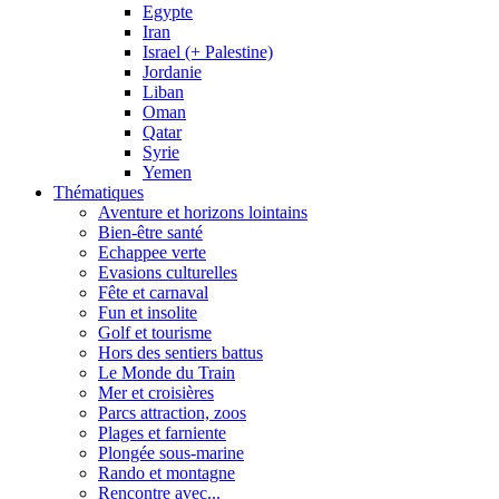
Egypte
Iran
Israel (+ Palestine)
Jordanie
Liban
Oman
Qatar
Syrie
Yemen
Thématiques
Aventure et horizons lointains
Bien-être santé
Echappee verte
Evasions culturelles
Fête et carnaval
Fun et insolite
Golf et tourisme
Hors des sentiers battus
Le Monde du Train
Mer et croisières
Parcs attraction, zoos
Plages et farniente
Plongée sous-marine
Rando et montagne
Rencontre avec...