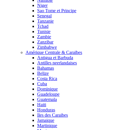
Namibie
Niger
Sao Tome et Principe
Senegal
Tanzanie
Tchad
Tunisie
Zambie
Zanzibar
Zimbabwe
Amérique Centrale & Caraïbes
Antigua et Barbuda
Antilles neerlandaises
Bahamas
Belize
Costa Rica
Cuba
Dominique
Guadeloupe
Guatemala
Haiti
Honduras
Iles des Caraibes
Jamaique
Martinique