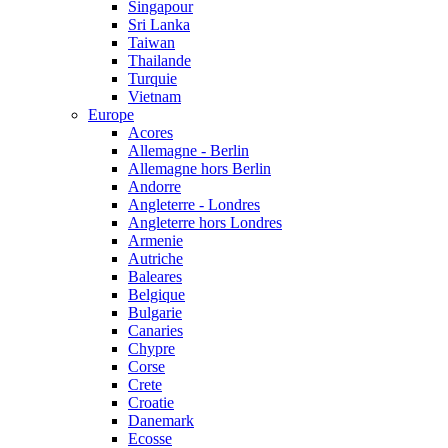
Singapour
Sri Lanka
Taiwan
Thailande
Turquie
Vietnam
Europe
Acores
Allemagne - Berlin
Allemagne hors Berlin
Andorre
Angleterre - Londres
Angleterre hors Londres
Armenie
Autriche
Baleares
Belgique
Bulgarie
Canaries
Chypre
Corse
Crete
Croatie
Danemark
Ecosse