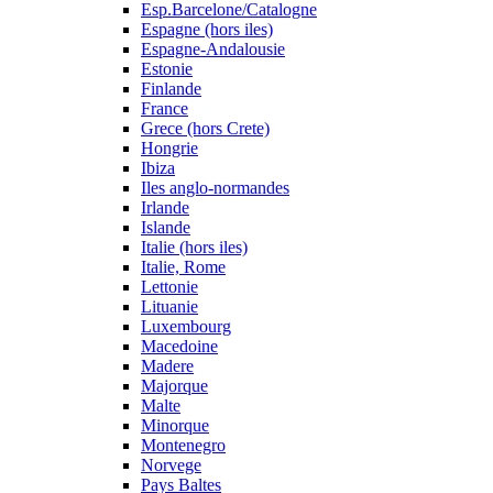
Esp.Barcelone/Catalogne
Espagne (hors iles)
Espagne-Andalousie
Estonie
Finlande
France
Grece (hors Crete)
Hongrie
Ibiza
Iles anglo-normandes
Irlande
Islande
Italie (hors iles)
Italie, Rome
Lettonie
Lituanie
Luxembourg
Macedoine
Madere
Majorque
Malte
Minorque
Montenegro
Norvege
Pays Baltes