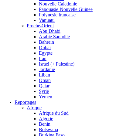
Nouvelle Caledonie
Papouasie-Nouvelle Guinee
Polynesie francaise
Vanuatu
Proche-Orient
Abu Dhabi
Arabie Saoudite
Bahrein
Dubai
Egypte
Iran
Israel (+ Palestine)
Jordanie
Liban
Oman
Qatar
Syrie
Yemen
Reportages
Afrique
Afrique du Sud
Algerie
Benin
Botswana
Burkina Faso