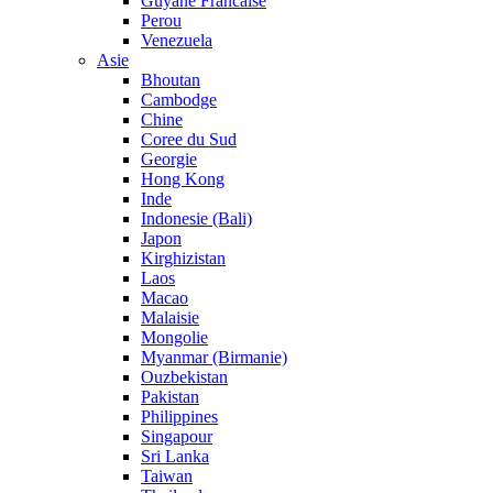
Guyane Francaise
Perou
Venezuela
Asie
Bhoutan
Cambodge
Chine
Coree du Sud
Georgie
Hong Kong
Inde
Indonesie (Bali)
Japon
Kirghizistan
Laos
Macao
Malaisie
Mongolie
Myanmar (Birmanie)
Ouzbekistan
Pakistan
Philippines
Singapour
Sri Lanka
Taiwan