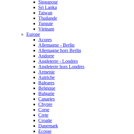
Singapour
Sri Lanka
Taiwan
Thailande
Turquie
Vietnam
Europe
Acores
Allemagne - Berlin
Allemagne hors Berlin
Andorre
Angleterre - Londres
Angleterre hors Londres
Armenie
Autriche
Baleares
Belgique
Bulgarie
Canaries
Chypre
Corse
Crete
Croatie
Danemark
Ecosse