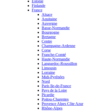
Estonie
Finlande
France
Alsace
Aquitaine
Auvergne
Basse-Normandie
Bourgogne
Bretagne
Centre
Champagne-Ardenne
Corse
Franche-Comté
Haute-Normandie
Languedoc-Roussillon
Limousin
Lorraine
Midi-Pyrénées
Nord
Paris Ile-de-France
Pays de la Loire
Picardie
Poitou-Charentes
Provence Alpes Côte Azur
Rhône-Alpes