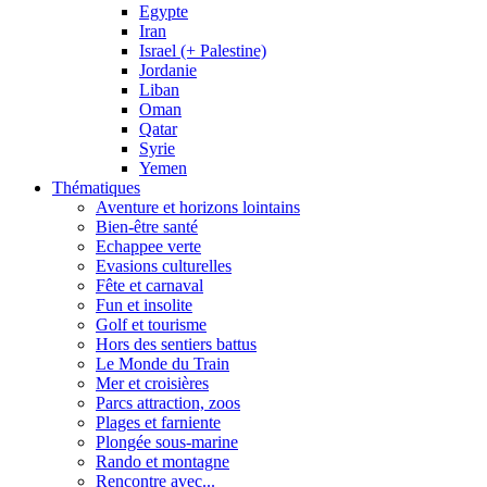
Egypte
Iran
Israel (+ Palestine)
Jordanie
Liban
Oman
Qatar
Syrie
Yemen
Thématiques
Aventure et horizons lointains
Bien-être santé
Echappee verte
Evasions culturelles
Fête et carnaval
Fun et insolite
Golf et tourisme
Hors des sentiers battus
Le Monde du Train
Mer et croisières
Parcs attraction, zoos
Plages et farniente
Plongée sous-marine
Rando et montagne
Rencontre avec...