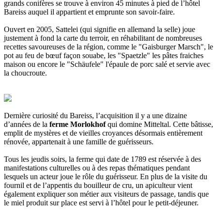
grands conifères se trouve à environ 45 minutes à pied de l’hôtel
Bareiss auquel il appartient et emprunte son savoir-faire.
Ouvert en 2005, Sattelei (qui signifie en allemand la selle) joue
justement à fond la carte du terroir, en réhabilitant de nombreuses
recettes savoureuses de la région, comme le "Gaisburger Marsch", le
pot au feu de bœuf façon souabe, les "Spaetzle" les pâtes fraiches
maison ou encore le "Schäufele" l'épaule de porc salé et servie avec
la choucroute.
Dernière curiosité du Bareiss, l’acquisition il y a une dizaine
d’années de la
ferme Morlokhof
qui domine Mitteltal. Cette bâtisse,
emplit de mystères et de vieilles croyances désormais entièrement
rénovée, appartenait à une famille de guérisseurs.
Tous les jeudis soirs, la ferme qui date de 1789 est réservée à des
manifestations culturelles ou à des repas thématiques pendant
lesquels un acteur joue le rôle du guérisseur. En plus de la visite du
fournil et de l’appentis du bouilleur de cru, un apiculteur vient
également expliquer son métier aux visiteurs de passage, tandis que
le miel produit sur place est servi à l’hôtel pour le petit-déjeuner.