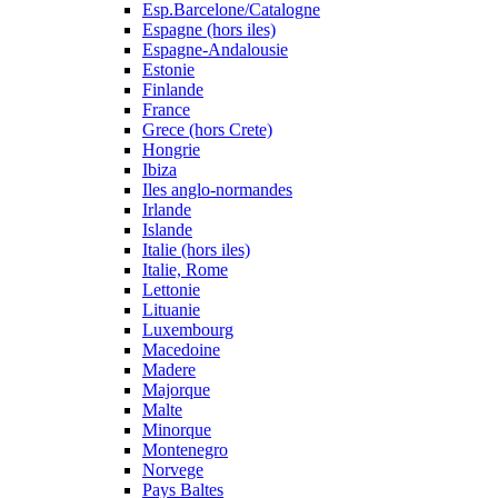
Esp.Barcelone/Catalogne
Espagne (hors iles)
Espagne-Andalousie
Estonie
Finlande
France
Grece (hors Crete)
Hongrie
Ibiza
Iles anglo-normandes
Irlande
Islande
Italie (hors iles)
Italie, Rome
Lettonie
Lituanie
Luxembourg
Macedoine
Madere
Majorque
Malte
Minorque
Montenegro
Norvege
Pays Baltes