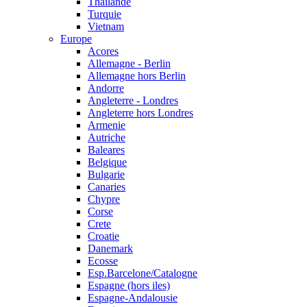
Thailande
Turquie
Vietnam
Europe
Acores
Allemagne - Berlin
Allemagne hors Berlin
Andorre
Angleterre - Londres
Angleterre hors Londres
Armenie
Autriche
Baleares
Belgique
Bulgarie
Canaries
Chypre
Corse
Crete
Croatie
Danemark
Ecosse
Esp.Barcelone/Catalogne
Espagne (hors iles)
Espagne-Andalousie