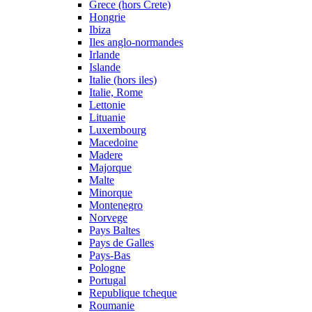
Grece (hors Crete)
Hongrie
Ibiza
Iles anglo-normandes
Irlande
Islande
Italie (hors iles)
Italie, Rome
Lettonie
Lituanie
Luxembourg
Macedoine
Madere
Majorque
Malte
Minorque
Montenegro
Norvege
Pays Baltes
Pays de Galles
Pays-Bas
Pologne
Portugal
Republique tcheque
Roumanie