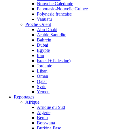
Nouvelle Caledonie
Papouasie-Nouvelle Guinee
Polynesie francaise
Vanuatu
Proche-Orient
Abu Dhabi
Arabie Saoudite
Bahrein
Dubai
Egypte
Iran
Israel (+ Palestine)
Jordanie
Liban
Oman
Qatar
Syrie
Yemen
Reportages
Afrique
Afrique du Sud
Algerie
Benin
Botswana
Burkina Faso