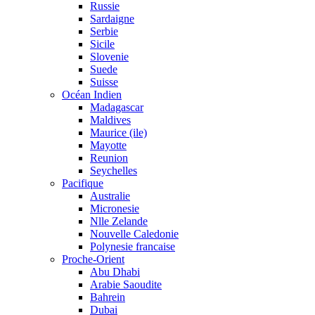
Russie
Sardaigne
Serbie
Sicile
Slovenie
Suede
Suisse
Océan Indien
Madagascar
Maldives
Maurice (ile)
Mayotte
Reunion
Seychelles
Pacifique
Australie
Micronesie
Nlle Zelande
Nouvelle Caledonie
Polynesie francaise
Proche-Orient
Abu Dhabi
Arabie Saoudite
Bahrein
Dubai