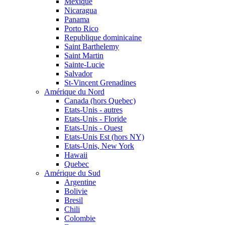
Mexique
Nicaragua
Panama
Porto Rico
Republique dominicaine
Saint Barthelemy
Saint Martin
Sainte-Lucie
Salvador
St-Vincent Grenadines
Amérique du Nord
Canada (hors Quebec)
Etats-Unis - autres
Etats-Unis - Floride
Etats-Unis - Ouest
Etats-Unis Est (hors NY)
Etats-Unis, New York
Hawaii
Quebec
Amérique du Sud
Argentine
Bolivie
Bresil
Chili
Colombie