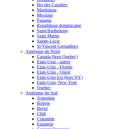
Iles des Caraibes
Martinique
Mexique
Panama
Republique dominicaine
Saint Barthelemy
Saint Martin
Sainte-Lucie
St-Vincent Grenadines
Amérique du Nord
Canada (hors Quebec)
Etats-Unis - autres
Etats-Unis - Floride
Etats-Unis - Ouest
Etats-Unis Est (hors NY)
Etats-Unis, New York
Quebec
Amérique du Sud
Argentine
Bolivie
Bresil
Chili
Colombie
Equateur