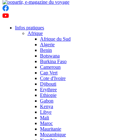
Infos pratiques
Afrique
Afrique du Sud
Algerie
Benin
Botswana
Burkina Faso
Cameroun
Cap Vert
Cote d'Ivoire
Djibouti
Erythree
Ethiopie
Gabon
Kenya
Libye
Mali
Maroc
Mauritanie
Mozambique