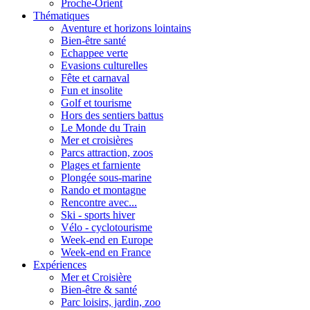
Proche-Orient
Thématiques
Aventure et horizons lointains
Bien-être santé
Echappee verte
Evasions culturelles
Fête et carnaval
Fun et insolite
Golf et tourisme
Hors des sentiers battus
Le Monde du Train
Mer et croisières
Parcs attraction, zoos
Plages et farniente
Plongée sous-marine
Rando et montagne
Rencontre avec...
Ski - sports hiver
Vélo - cyclotourisme
Week-end en Europe
Week-end en France
Expériences
Mer et Croisière
Bien-être & santé
Parc loisirs, jardin, zoo