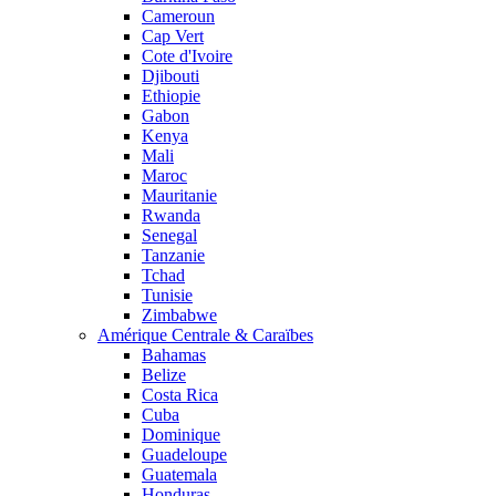
Cameroun
Cap Vert
Cote d'Ivoire
Djibouti
Ethiopie
Gabon
Kenya
Mali
Maroc
Mauritanie
Rwanda
Senegal
Tanzanie
Tchad
Tunisie
Zimbabwe
Amérique Centrale & Caraïbes
Bahamas
Belize
Costa Rica
Cuba
Dominique
Guadeloupe
Guatemala
Honduras