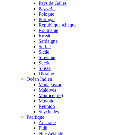
Pays de Galles
Pays-Bas
Pologne
Portugal
Republique tcheque
Roumanie
Russie
Sardaigne
Serbie
Sicile
Slovenie
Suede
Suisse
Ukraine
Océan Indien
Madagascar
Maldives
Maurice (ile)
Mayotte
Reunion
Seychelles
Pacifique
Australie
Fidji
Nlle Zelande