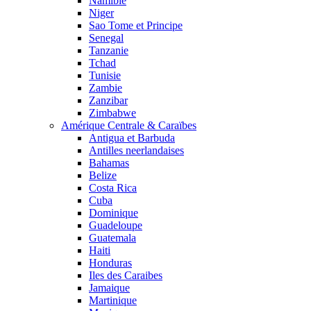
Namibie
Niger
Sao Tome et Principe
Senegal
Tanzanie
Tchad
Tunisie
Zambie
Zanzibar
Zimbabwe
Amérique Centrale & Caraïbes
Antigua et Barbuda
Antilles neerlandaises
Bahamas
Belize
Costa Rica
Cuba
Dominique
Guadeloupe
Guatemala
Haiti
Honduras
Iles des Caraibes
Jamaique
Martinique