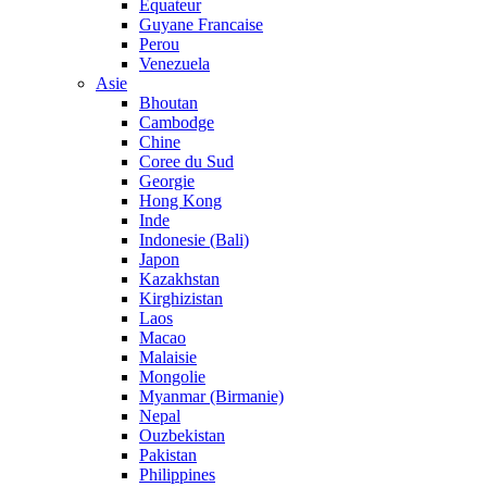
Equateur
Guyane Francaise
Perou
Venezuela
Asie
Bhoutan
Cambodge
Chine
Coree du Sud
Georgie
Hong Kong
Inde
Indonesie (Bali)
Japon
Kazakhstan
Kirghizistan
Laos
Macao
Malaisie
Mongolie
Myanmar (Birmanie)
Nepal
Ouzbekistan
Pakistan
Philippines