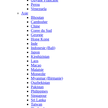
Guyane Francaise
Perou
Venezuela
Asie
Bhoutan
Cambodge
Chine
Coree du Sud
Georgie
Hong Kong
Inde
Indonesie (Bali)
Japon
Kirghizistan
Laos
Macao
Malaisie
Mongolie
Myanmar (Birmanie)
Ouzbekistan
Pakistan
Philippines
Singapour
Sri Lanka
Taiwan