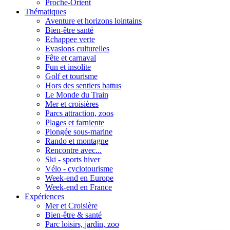
Proche-Orient
Thématiques
Aventure et horizons lointains
Bien-être santé
Echappee verte
Evasions culturelles
Fête et carnaval
Fun et insolite
Golf et tourisme
Hors des sentiers battus
Le Monde du Train
Mer et croisières
Parcs attraction, zoos
Plages et farniente
Plongée sous-marine
Rando et montagne
Rencontre avec...
Ski - sports hiver
Vélo - cyclotourisme
Week-end en Europe
Week-end en France
Expériences
Mer et Croisière
Bien-être & santé
Parc loisirs, jardin, zoo