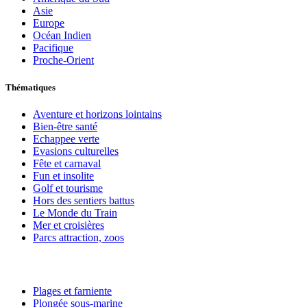
Asie
Europe
Océan Indien
Pacifique
Proche-Orient
Thématiques
Aventure et horizons lointains
Bien-être santé
Echappee verte
Evasions culturelles
Fête et carnaval
Fun et insolite
Golf et tourisme
Hors des sentiers battus
Le Monde du Train
Mer et croisières
Parcs attraction, zoos
Plages et farniente
Plongée sous-marine