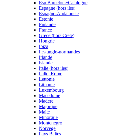
Esp.Barcelone/Catalogne
Espagne (hors iles)
Espagne-Andalousie
Estonie
Finlande
France
Grece (hors Crete)
Hongrie
Ibiza
Iles anglo-normandes
Irlande
Islande
Italie (hors iles)
Italie, Rome
Lettonie
Lituanie
Luxembourg
Macedoine
Madere
Majorque
Malte
Minorque
Montenegro
Norvege
Pays Baltes