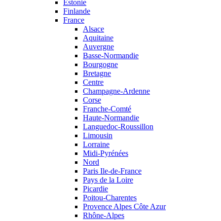
Estonie
Finlande
France
Alsace
Aquitaine
Auvergne
Basse-Normandie
Bourgogne
Bretagne
Centre
Champagne-Ardenne
Corse
Franche-Comté
Haute-Normandie
Languedoc-Roussillon
Limousin
Lorraine
Midi-Pyrénées
Nord
Paris Ile-de-France
Pays de la Loire
Picardie
Poitou-Charentes
Provence Alpes Côte Azur
Rhône-Alpes