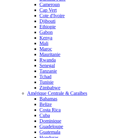
Cameroun
Cap Vert
Cote d'Ivoire
Djibouti
Ethiopie
Gabon
Kenya
Mali
Maroc
Mauritanie
Rwanda
Senegal
Tanzanie
Tchad
Tunisie
Zimbabwe
Amérique Centrale & Caraïbes
Bahamas
Belize
Costa Rica
Cuba
Dominique
Guadeloupe
Guatemala
Honduras