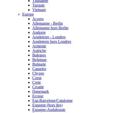
Thailande
Turquie
Vietnam
Europe
Acores
Allemagne - Berlin
Allemagne hors Berlin
Andorre
Angleterre - Londres
Angleterre hors Londres
Armenie
Autriche
Baleares
Belgique
Bulgarie
Canaries
Chypre
Corse
Crete
Croatie
Danemark
Ecosse
Esp.Barcelone/Catalogne
Espagne (hors iles)
Espagne-Andalousie