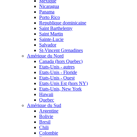
Mexique
Nicaragua
Panama
Porto Rico
Republique dominicaine
Saint Barthelemy
Saint Martin
Sainte-Lucie
Salvador
St-Vincent Grenadines
Amérique du Nord
Canada (hors Quebec)
Etats-Unis - autres
Etats-Unis - Floride
Etats-Unis - Ouest
Etats-Unis Est (hors NY)
Etats-Unis, New York
Hawaii
Quebec
Amérique du Sud
Argentine
Bolivie
Bresil
Chili
Colombie