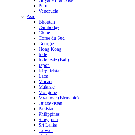
Guyane Francaise
Perou
Venezuela
Asie
Bhoutan
Cambodge
Chine
Coree du Sud
Georgie
Hong Kong
Inde
Indonesie (Bali)
Japon
Kirghizistan
Laos
Macao
Malaisie
Mongolie
Myanmar (Birmanie)
Ouzbekistan
Pakistan
Philippines
Singapour
Sri Lanka
Taiwan