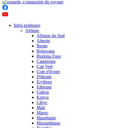
Infos pratiques
Afrique
Afrique du Sud
Algerie
Benin
Botswana
Burkina Faso
Cameroun
Cap Vert
Cote d'Ivoire
Djibouti
Erythree
Ethiopie
Gabon
Kenya
Libye
Mali
Maroc
Mauritanie
Mozambique