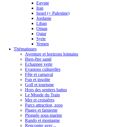
Egypte
Iran
Israel (+ Palestine)
Jordanie
Liban
Oman
Qatar
Syrie
Yemen
Thématiques
Aventure et horizons lointains
Bien-être santé
Echappee verte
Evasions culturelles
Fête et carnaval
Fun et insolite
Golf et tourisme
Hors des sentiers battus
Le Monde du Train
Mer et croisières
Parcs attraction, zoos
Plages et farniente
Plongée sous-marine
Rando et montagne
Rencontre avec...