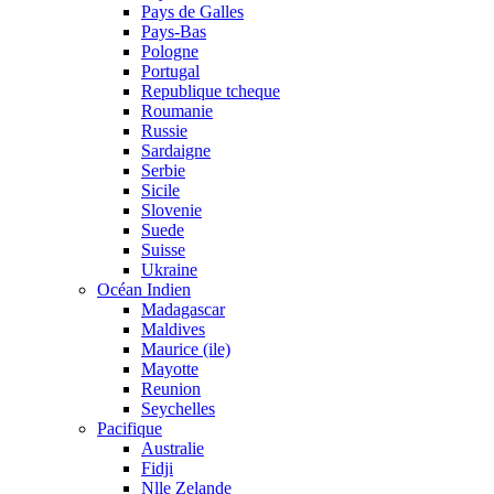
Pays de Galles
Pays-Bas
Pologne
Portugal
Republique tcheque
Roumanie
Russie
Sardaigne
Serbie
Sicile
Slovenie
Suede
Suisse
Ukraine
Océan Indien
Madagascar
Maldives
Maurice (ile)
Mayotte
Reunion
Seychelles
Pacifique
Australie
Fidji
Nlle Zelande