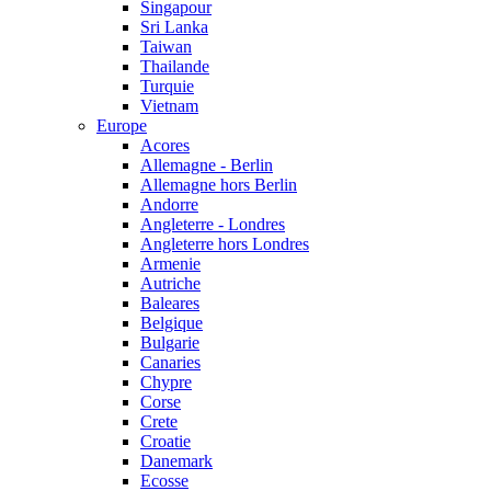
Singapour
Sri Lanka
Taiwan
Thailande
Turquie
Vietnam
Europe
Acores
Allemagne - Berlin
Allemagne hors Berlin
Andorre
Angleterre - Londres
Angleterre hors Londres
Armenie
Autriche
Baleares
Belgique
Bulgarie
Canaries
Chypre
Corse
Crete
Croatie
Danemark
Ecosse