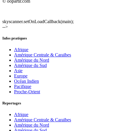
© oopartir.com
skyscanner.setOnLoadCallback(main);
-->
Infos pratiques
Afrique
Amérique Centrale & Caraïbes
Amérique du Nord
Amérique du Sud
Asie
Europe
Océan Indien
Pacifique
Proche-Orient
Reportages
Afrique
Amérique Centrale & Caraïbes
Amérique du Nord
Amérique du Sud