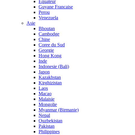
Equateur
Guyane Francaise
Perou
Venezuela
Asie
Bhoutan
Cambodge
Chine
Coree du Sud
Georgie
Hong Kong
Inde
Indonesie (Bali)
Japon
Kazakhstan
Kirghizistan
Laos
Macao
Malaisie
Mongolie
Myanmar (Birmanie)
Nepal
Ouzbekistan
Pakistan
Philippines