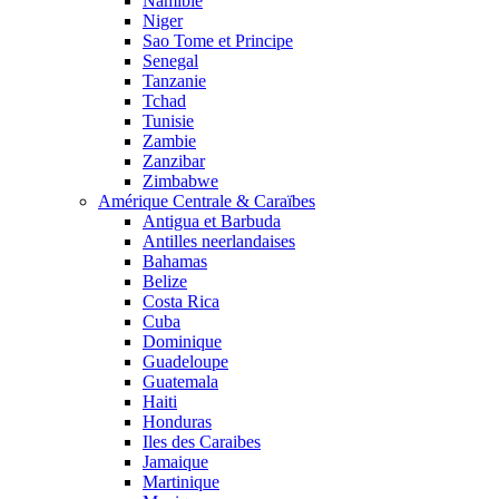
Namibie
Niger
Sao Tome et Principe
Senegal
Tanzanie
Tchad
Tunisie
Zambie
Zanzibar
Zimbabwe
Amérique Centrale & Caraïbes
Antigua et Barbuda
Antilles neerlandaises
Bahamas
Belize
Costa Rica
Cuba
Dominique
Guadeloupe
Guatemala
Haiti
Honduras
Iles des Caraibes
Jamaique
Martinique