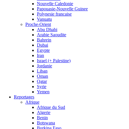
Nouvelle Caledonie
Papouasie-Nouvelle Guinee
Polynesie francaise
Vanuatu
Proche-Orient
Abu Dhabi
Arabie Saoudite
Bahrein
Dubai
Egypte
Iran
Israel (+ Palestine)
Jordanie
Liban
Oman
Qatar
Syrie
Yemen
Reportages
Afrique
Afrique du Sud
Algerie
Benin
Botswana
Burkina Faso