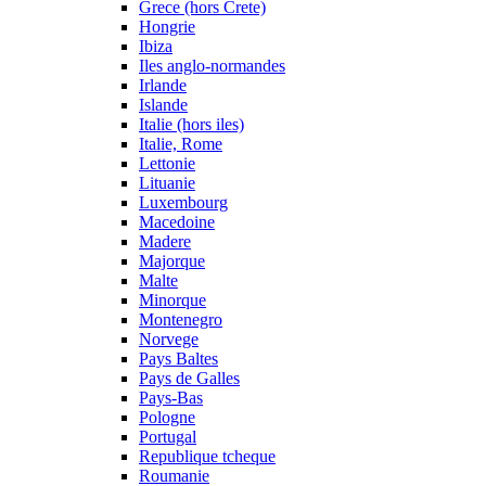
Grece (hors Crete)
Hongrie
Ibiza
Iles anglo-normandes
Irlande
Islande
Italie (hors iles)
Italie, Rome
Lettonie
Lituanie
Luxembourg
Macedoine
Madere
Majorque
Malte
Minorque
Montenegro
Norvege
Pays Baltes
Pays de Galles
Pays-Bas
Pologne
Portugal
Republique tcheque
Roumanie