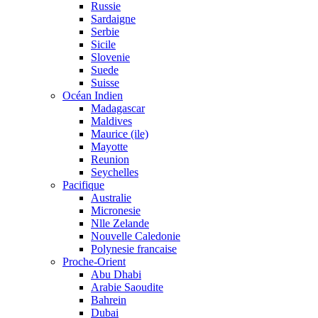
Russie
Sardaigne
Serbie
Sicile
Slovenie
Suede
Suisse
Océan Indien
Madagascar
Maldives
Maurice (ile)
Mayotte
Reunion
Seychelles
Pacifique
Australie
Micronesie
Nlle Zelande
Nouvelle Caledonie
Polynesie francaise
Proche-Orient
Abu Dhabi
Arabie Saoudite
Bahrein
Dubai