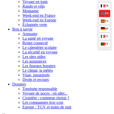
Voyage en train
Rando et vélo
FR
Montagne
EN
Week-end en France
Week-end en Europe
ES
Échappée verte
Bon à savoir
DE
Annuaire
IT
La santé en voyage
Rester connecté
PT
Le calendrier scolaire
La sécurité en voyage
Les sites utiles
Les assurances
Les fuseaux horaires
Le climat, la météo
Visas, passeports
Droits et recours
Dossiers
Tourisme responsable
Voyage de noces : où aller...
Croisière : comment choisir ?
Les compagnies low-cost
Europe : TGV et trains de nuit