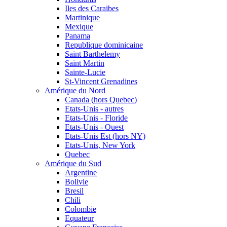
Iles des Caraibes
Martinique
Mexique
Panama
Republique dominicaine
Saint Barthelemy
Saint Martin
Sainte-Lucie
St-Vincent Grenadines
Amérique du Nord
Canada (hors Quebec)
Etats-Unis - autres
Etats-Unis - Floride
Etats-Unis - Ouest
Etats-Unis Est (hors NY)
Etats-Unis, New York
Quebec
Amérique du Sud
Argentine
Bolivie
Bresil
Chili
Colombie
Equateur