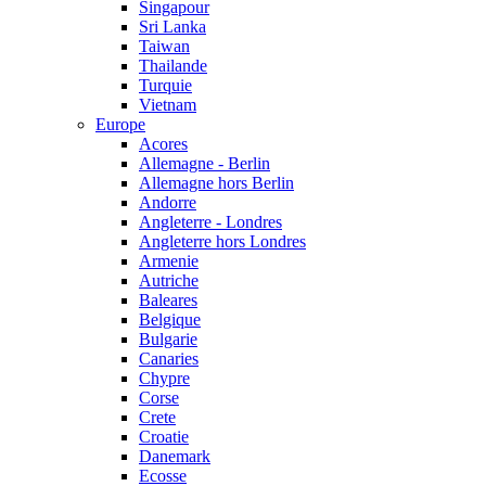
Singapour
Sri Lanka
Taiwan
Thailande
Turquie
Vietnam
Europe
Acores
Allemagne - Berlin
Allemagne hors Berlin
Andorre
Angleterre - Londres
Angleterre hors Londres
Armenie
Autriche
Baleares
Belgique
Bulgarie
Canaries
Chypre
Corse
Crete
Croatie
Danemark
Ecosse