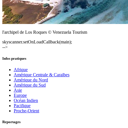
l'archipel de Los Roques © Venezuela Tourism
skyscanner.setOnLoadCallback(main);
-->
Infos pratiques
Afrique
Amérique Centrale & Caraïbes
Amérique du Nord
Amérique du Sud
Asie
Europe
Océan Indien
Pacifique
Proche-Orient
Reportages