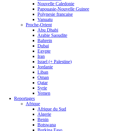
Nouvelle Caledonie
Papouasie-Nouvelle Guinee
Polynesie francaise
Vanuatu
Proche-Orient
Abu Dhabi
Arabie Saoudite
Bahrein
Dubai
Egypte
Iran
Israel (+ Palestine)
Jordanie
Liban
Oman
Qatar
Syrie
Yemen
Reportages
Afrique
Afrique du Sud
Algerie
Benin
Botswana
Burkina Faso