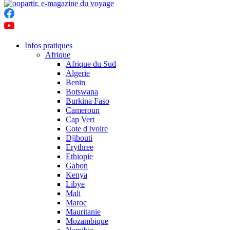
Infos pratiques
Afrique
Afrique du Sud
Algerie
Benin
Botswana
Burkina Faso
Cameroun
Cap Vert
Cote d'Ivoire
Djibouti
Erythree
Ethiopie
Gabon
Kenya
Libye
Mali
Maroc
Mauritanie
Mozambique