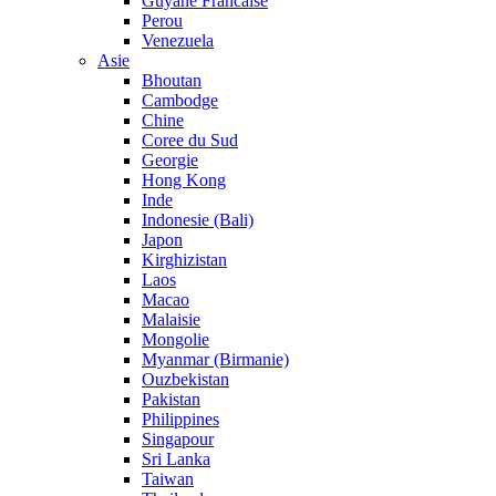
Guyane Francaise
Perou
Venezuela
Asie
Bhoutan
Cambodge
Chine
Coree du Sud
Georgie
Hong Kong
Inde
Indonesie (Bali)
Japon
Kirghizistan
Laos
Macao
Malaisie
Mongolie
Myanmar (Birmanie)
Ouzbekistan
Pakistan
Philippines
Singapour
Sri Lanka
Taiwan