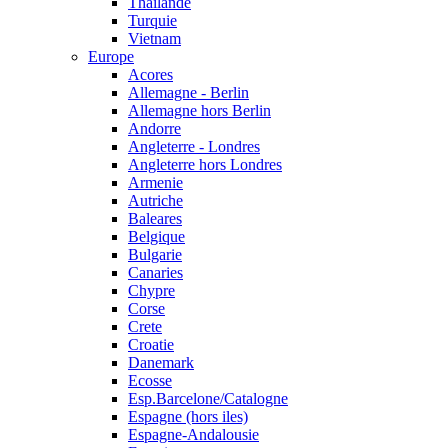
Thailande
Turquie
Vietnam
Europe
Acores
Allemagne - Berlin
Allemagne hors Berlin
Andorre
Angleterre - Londres
Angleterre hors Londres
Armenie
Autriche
Baleares
Belgique
Bulgarie
Canaries
Chypre
Corse
Crete
Croatie
Danemark
Ecosse
Esp.Barcelone/Catalogne
Espagne (hors iles)
Espagne-Andalousie