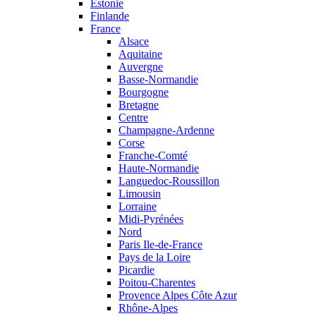
Estonie
Finlande
France
Alsace
Aquitaine
Auvergne
Basse-Normandie
Bourgogne
Bretagne
Centre
Champagne-Ardenne
Corse
Franche-Comté
Haute-Normandie
Languedoc-Roussillon
Limousin
Lorraine
Midi-Pyrénées
Nord
Paris Ile-de-France
Pays de la Loire
Picardie
Poitou-Charentes
Provence Alpes Côte Azur
Rhône-Alpes