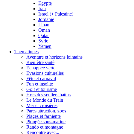
Egypte
Iran
Israel (+ Palestine)
Jordanie
Liban
Oman
Qatar
Syrie
Yemen
Thématiques
Aventure et horizons lointains
Bien-être santé
Echappee verte
Evasions culturelles
Fête et carnaval
Fun et insolite
Golf et tourisme
Hors des sentiers battus
Le Monde du Train
Mer et croisières
Parcs attraction, zoos
Plages et farniente
Plongée sous-marine
Rando et montagne
Rencontre avec...