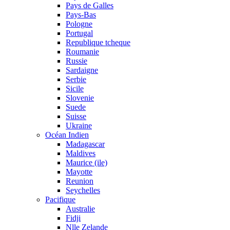
Pays de Galles
Pays-Bas
Pologne
Portugal
Republique tcheque
Roumanie
Russie
Sardaigne
Serbie
Sicile
Slovenie
Suede
Suisse
Ukraine
Océan Indien
Madagascar
Maldives
Maurice (ile)
Mayotte
Reunion
Seychelles
Pacifique
Australie
Fidji
Nlle Zelande