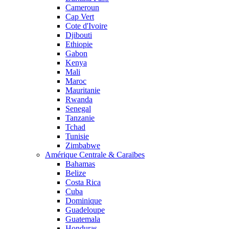
Cameroun
Cap Vert
Cote d'Ivoire
Djibouti
Ethiopie
Gabon
Kenya
Mali
Maroc
Mauritanie
Rwanda
Senegal
Tanzanie
Tchad
Tunisie
Zimbabwe
Amérique Centrale & Caraïbes
Bahamas
Belize
Costa Rica
Cuba
Dominique
Guadeloupe
Guatemala
Honduras