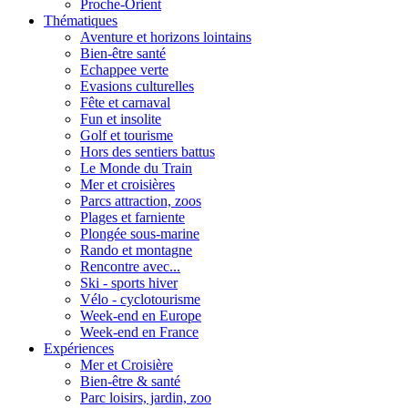
Proche-Orient
Thématiques
Aventure et horizons lointains
Bien-être santé
Echappee verte
Evasions culturelles
Fête et carnaval
Fun et insolite
Golf et tourisme
Hors des sentiers battus
Le Monde du Train
Mer et croisières
Parcs attraction, zoos
Plages et farniente
Plongée sous-marine
Rando et montagne
Rencontre avec...
Ski - sports hiver
Vélo - cyclotourisme
Week-end en Europe
Week-end en France
Expériences
Mer et Croisière
Bien-être & santé
Parc loisirs, jardin, zoo