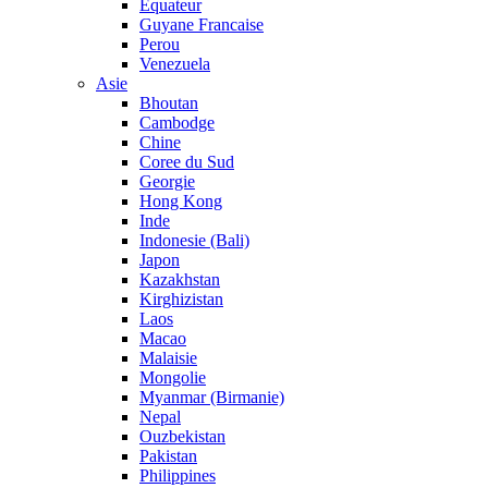
Equateur
Guyane Francaise
Perou
Venezuela
Asie
Bhoutan
Cambodge
Chine
Coree du Sud
Georgie
Hong Kong
Inde
Indonesie (Bali)
Japon
Kazakhstan
Kirghizistan
Laos
Macao
Malaisie
Mongolie
Myanmar (Birmanie)
Nepal
Ouzbekistan
Pakistan
Philippines