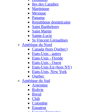
Iles des Caraibes
Martinique
Mexique
Panama
Republique dominicaine
Saint Barthelemy
Saint Martin
Sainte-Lucie
St-Vincent Grenadines
Amérique du Nord
Canada (hors Quebec)
Etats-Unis - autres
Etats-Unis - Floride
Etats-Unis - Ouest
Etats-Unis Est (hors NY)
Etats-Unis, New York
Quebec
Amérique du Sud
Argentine
Bolivie
Bresil
Chili
Colombie
Equateur