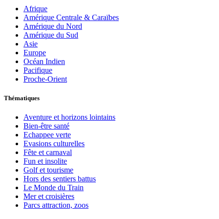
Afrique
Amérique Centrale & Caraïbes
Amérique du Nord
Amérique du Sud
Asie
Europe
Océan Indien
Pacifique
Proche-Orient
Thématiques
Aventure et horizons lointains
Bien-être santé
Echappee verte
Evasions culturelles
Fête et carnaval
Fun et insolite
Golf et tourisme
Hors des sentiers battus
Le Monde du Train
Mer et croisières
Parcs attraction, zoos