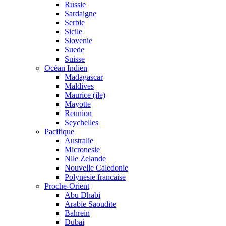
Russie
Sardaigne
Serbie
Sicile
Slovenie
Suede
Suisse
Océan Indien
Madagascar
Maldives
Maurice (ile)
Mayotte
Reunion
Seychelles
Pacifique
Australie
Micronesie
Nlle Zelande
Nouvelle Caledonie
Polynesie francaise
Proche-Orient
Abu Dhabi
Arabie Saoudite
Bahrein
Dubai