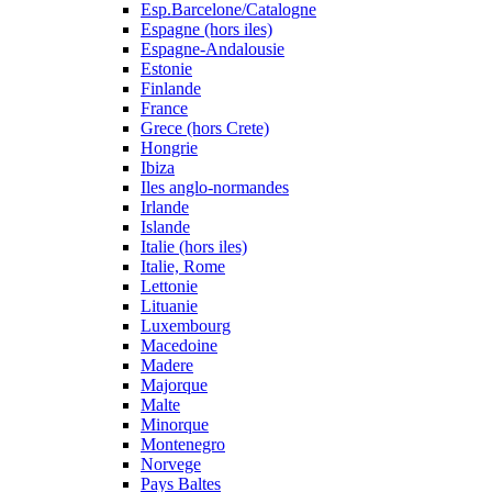
Esp.Barcelone/Catalogne
Espagne (hors iles)
Espagne-Andalousie
Estonie
Finlande
France
Grece (hors Crete)
Hongrie
Ibiza
Iles anglo-normandes
Irlande
Islande
Italie (hors iles)
Italie, Rome
Lettonie
Lituanie
Luxembourg
Macedoine
Madere
Majorque
Malte
Minorque
Montenegro
Norvege
Pays Baltes