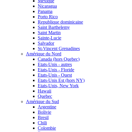
Mexique
Nicaragua
Panama
Porto Rico
Republique dominicaine
Saint Barthelemy
Saint Martin
Sainte-Lucie
Salvador
St-Vincent Grenadines
Amérique du Nord
Canada (hors Quebec)
Etats-Unis - autres
Etats-Unis - Floride
Etats-Unis - Ouest
Etats-Unis Est (hors NY)
Etats-Unis, New York
Hawaii
Quebec
Amérique du Sud
Argentine
Bolivie
Bresil
Chili
Colombie