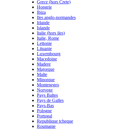
Grece (hors Crete)
Hongrie
Ibiza
Iles anglo-normandes
Irlande
Islande
Italie (hors iles)
Italie, Rome
Lettonie
Lituanie
Luxembourg
Macedoine
Madere
Majorque
Malte
Minorque
Montenegro
Norvege
Pays Baltes
Pays de Galles
Pays-Bas
Pologne
Portugal
Republique tcheque
Roumanie