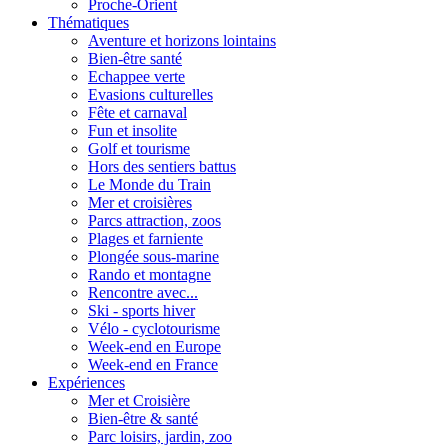
Proche-Orient
Thématiques
Aventure et horizons lointains
Bien-être santé
Echappee verte
Evasions culturelles
Fête et carnaval
Fun et insolite
Golf et tourisme
Hors des sentiers battus
Le Monde du Train
Mer et croisières
Parcs attraction, zoos
Plages et farniente
Plongée sous-marine
Rando et montagne
Rencontre avec...
Ski - sports hiver
Vélo - cyclotourisme
Week-end en Europe
Week-end en France
Expériences
Mer et Croisière
Bien-être & santé
Parc loisirs, jardin, zoo