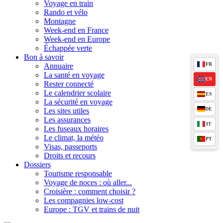
Voyage en train
Rando et vélo
Montagne
Week-end en France
Week-end en Europe
Échappée verte
Bon à savoir
FR
Annuaire
La santé en voyage
EN
Rester connecté
Le calendrier scolaire
ES
La sécurité en voyage
DE
Les sites utiles
Les assurances
IT
Les fuseaux horaires
Le climat, la météo
PT
Visas, passeports
Droits et recours
Dossiers
Tourisme responsable
Voyage de noces : où aller...
Croisière : comment choisir ?
Les compagnies low-cost
Europe : TGV et trains de nuit