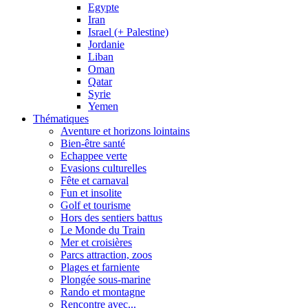
Egypte
Iran
Israel (+ Palestine)
Jordanie
Liban
Oman
Qatar
Syrie
Yemen
Thématiques
Aventure et horizons lointains
Bien-être santé
Echappee verte
Evasions culturelles
Fête et carnaval
Fun et insolite
Golf et tourisme
Hors des sentiers battus
Le Monde du Train
Mer et croisières
Parcs attraction, zoos
Plages et farniente
Plongée sous-marine
Rando et montagne
Rencontre avec...