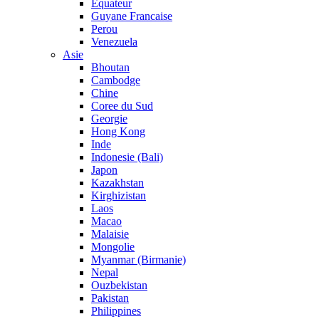
Equateur
Guyane Francaise
Perou
Venezuela
Asie
Bhoutan
Cambodge
Chine
Coree du Sud
Georgie
Hong Kong
Inde
Indonesie (Bali)
Japon
Kazakhstan
Kirghizistan
Laos
Macao
Malaisie
Mongolie
Myanmar (Birmanie)
Nepal
Ouzbekistan
Pakistan
Philippines