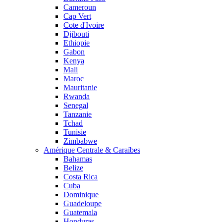
Cameroun
Cap Vert
Cote d'Ivoire
Djibouti
Ethiopie
Gabon
Kenya
Mali
Maroc
Mauritanie
Rwanda
Senegal
Tanzanie
Tchad
Tunisie
Zimbabwe
Amérique Centrale & Caraïbes
Bahamas
Belize
Costa Rica
Cuba
Dominique
Guadeloupe
Guatemala
Honduras