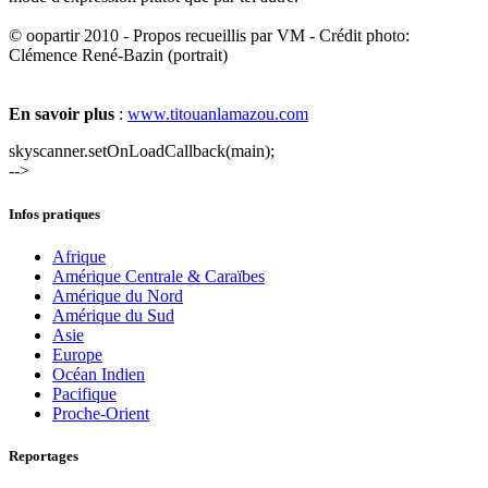
© oopartir 2010 - Propos recueillis par VM - Crédit photo:
Clémence René-Bazin (portrait)
En savoir plus
:
www.titouanlamazou.com
skyscanner.setOnLoadCallback(main);
-->
Infos pratiques
Afrique
Amérique Centrale & Caraïbes
Amérique du Nord
Amérique du Sud
Asie
Europe
Océan Indien
Pacifique
Proche-Orient
Reportages