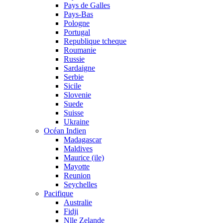
Pays de Galles
Pays-Bas
Pologne
Portugal
Republique tcheque
Roumanie
Russie
Sardaigne
Serbie
Sicile
Slovenie
Suede
Suisse
Ukraine
Océan Indien
Madagascar
Maldives
Maurice (ile)
Mayotte
Reunion
Seychelles
Pacifique
Australie
Fidji
Nlle Zelande