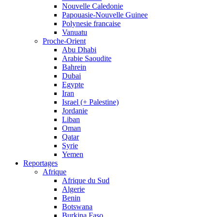
Nouvelle Caledonie
Papouasie-Nouvelle Guinee
Polynesie francaise
Vanuatu
Proche-Orient
Abu Dhabi
Arabie Saoudite
Bahrein
Dubai
Egypte
Iran
Israel (+ Palestine)
Jordanie
Liban
Oman
Qatar
Syrie
Yemen
Reportages
Afrique
Afrique du Sud
Algerie
Benin
Botswana
Burkina Faso