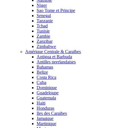
Namibie
Niger
Sao Tome et Principe
Senegal
Tanzanie
Tchad
Tunisie
Zambie
Zanzibar
Zimbabwe
Amérique Centrale & Caraïbes
Antigua et Barbuda
Antilles neerlandaises
Bahamas
Belize
Costa Rica
Cuba
Dominique
Guadeloupe
Guatemala
Haiti
Honduras
Iles des Caraibes
Jamaique
Martinique