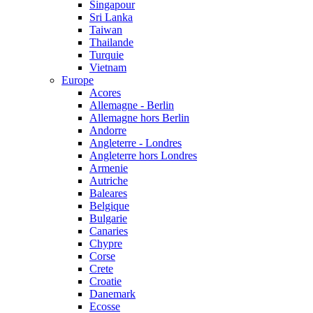
Singapour
Sri Lanka
Taiwan
Thailande
Turquie
Vietnam
Europe
Acores
Allemagne - Berlin
Allemagne hors Berlin
Andorre
Angleterre - Londres
Angleterre hors Londres
Armenie
Autriche
Baleares
Belgique
Bulgarie
Canaries
Chypre
Corse
Crete
Croatie
Danemark
Ecosse