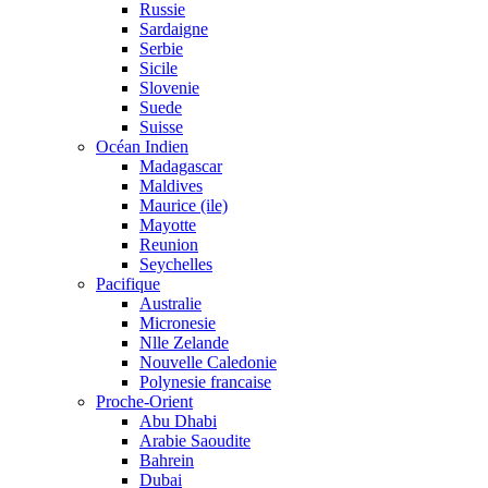
Russie
Sardaigne
Serbie
Sicile
Slovenie
Suede
Suisse
Océan Indien
Madagascar
Maldives
Maurice (ile)
Mayotte
Reunion
Seychelles
Pacifique
Australie
Micronesie
Nlle Zelande
Nouvelle Caledonie
Polynesie francaise
Proche-Orient
Abu Dhabi
Arabie Saoudite
Bahrein
Dubai