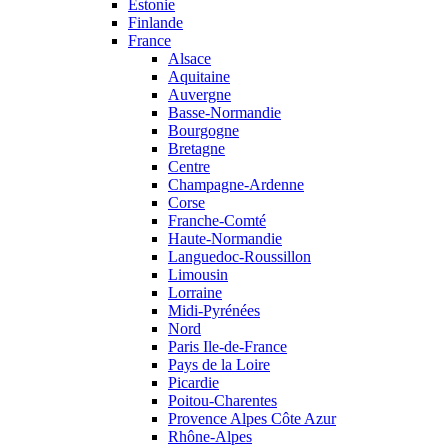
Estonie
Finlande
France
Alsace
Aquitaine
Auvergne
Basse-Normandie
Bourgogne
Bretagne
Centre
Champagne-Ardenne
Corse
Franche-Comté
Haute-Normandie
Languedoc-Roussillon
Limousin
Lorraine
Midi-Pyrénées
Nord
Paris Ile-de-France
Pays de la Loire
Picardie
Poitou-Charentes
Provence Alpes Côte Azur
Rhône-Alpes