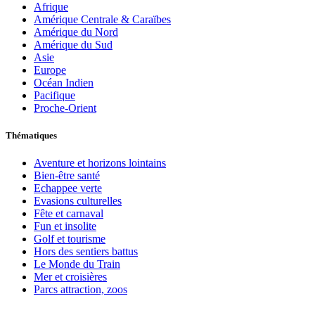
Afrique
Amérique Centrale & Caraïbes
Amérique du Nord
Amérique du Sud
Asie
Europe
Océan Indien
Pacifique
Proche-Orient
Thématiques
Aventure et horizons lointains
Bien-être santé
Echappee verte
Evasions culturelles
Fête et carnaval
Fun et insolite
Golf et tourisme
Hors des sentiers battus
Le Monde du Train
Mer et croisières
Parcs attraction, zoos