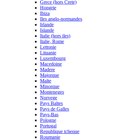
Grece (hors Crete)
Hongrie
Ibiza
Iles anglo-normandes
Irlande
Islande
Italie (hors iles)
Italie, Rome
Lettonie
Lituanie
Luxembourg
Macedoine
Madere
Majorque
Malte
Minorque
Montenegro
Norvege
Pays Baltes
Pays de Galles
Pays-Bas
Pologne
Portugal
Republique tcheque
Roumanie