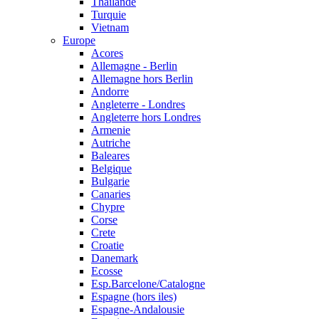
Thailande
Turquie
Vietnam
Europe
Acores
Allemagne - Berlin
Allemagne hors Berlin
Andorre
Angleterre - Londres
Angleterre hors Londres
Armenie
Autriche
Baleares
Belgique
Bulgarie
Canaries
Chypre
Corse
Crete
Croatie
Danemark
Ecosse
Esp.Barcelone/Catalogne
Espagne (hors iles)
Espagne-Andalousie