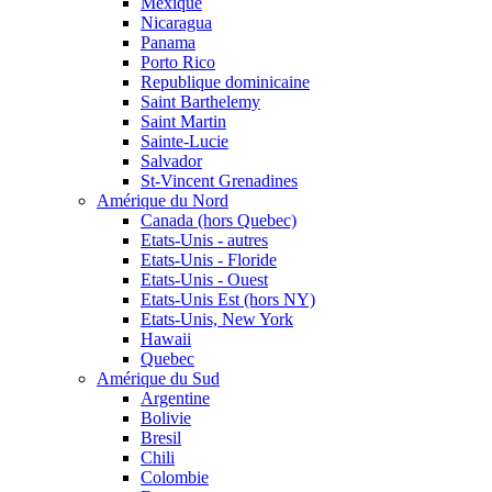
Mexique
Nicaragua
Panama
Porto Rico
Republique dominicaine
Saint Barthelemy
Saint Martin
Sainte-Lucie
Salvador
St-Vincent Grenadines
Amérique du Nord
Canada (hors Quebec)
Etats-Unis - autres
Etats-Unis - Floride
Etats-Unis - Ouest
Etats-Unis Est (hors NY)
Etats-Unis, New York
Hawaii
Quebec
Amérique du Sud
Argentine
Bolivie
Bresil
Chili
Colombie