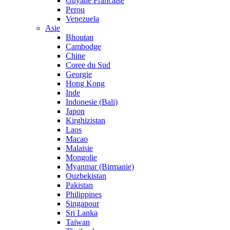
Guyane Francaise
Perou
Venezuela
Asie
Bhoutan
Cambodge
Chine
Coree du Sud
Georgie
Hong Kong
Inde
Indonesie (Bali)
Japon
Kirghizistan
Laos
Macao
Malaisie
Mongolie
Myanmar (Birmanie)
Ouzbekistan
Pakistan
Philippines
Singapour
Sri Lanka
Taiwan