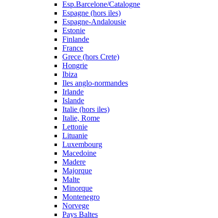
Esp.Barcelone/Catalogne
Espagne (hors iles)
Espagne-Andalousie
Estonie
Finlande
France
Grece (hors Crete)
Hongrie
Ibiza
Iles anglo-normandes
Irlande
Islande
Italie (hors iles)
Italie, Rome
Lettonie
Lituanie
Luxembourg
Macedoine
Madere
Majorque
Malte
Minorque
Montenegro
Norvege
Pays Baltes