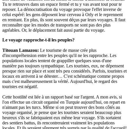
Tu te retrouves dans un espace fermé et tu y vas avant tout pour te
reposer. La démocratisation du voyage provoque l'effet inverse de
celui espéré: les gens déposent leur cerveau à Orly et le reprennent
en rentrant. En plus, ils sont souvent déçus par leurs voyages. Il faut
reconnaître que les modes de transports ne sont pas des plus
agréables. Or, le déplacement fait aussi partie du voyage.
Le voyage rapproche-t-il les peuples?
Titouan Lamazou
:
Le tourisme de masse crée plus
d'incompréhension entre les peuples qu'il ne les rapproche. Les
populations locales tentent de grappiller quelques sous d'une
manière pas toujours sympathique. Les touristes, eux, ne dépensent
presque rien sur place et sont très peu considérés. Parfois, touristes et
locaux en arrivent à se détester… C'est schématique comme propos
mais c'est malheureusement la vérité. Aujourd'hui, le regard des
touristes est négatif.
Cette hostilité est liée à un rapport basé sur l'argent. A mon avis, si
l'on effectue un circuit organisé en Turquie aujourd'hui, on repart en
n'aimant pas les turcs. Même si on peut trouver des bons côtés au
voyage organisé, je pense que les touristes seraient beaucoup plus
heureux s'ils se fabriquaient eux même leur voyage. S'ils sortaient
des sentiers battus, ils rencontreraient vraiment les populations
locales. Et ils seraient sûrement très surpris par la qualité de l'accueil!