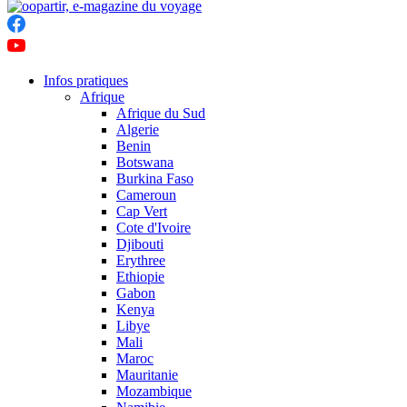
Infos pratiques
Afrique
Afrique du Sud
Algerie
Benin
Botswana
Burkina Faso
Cameroun
Cap Vert
Cote d'Ivoire
Djibouti
Erythree
Ethiopie
Gabon
Kenya
Libye
Mali
Maroc
Mauritanie
Mozambique