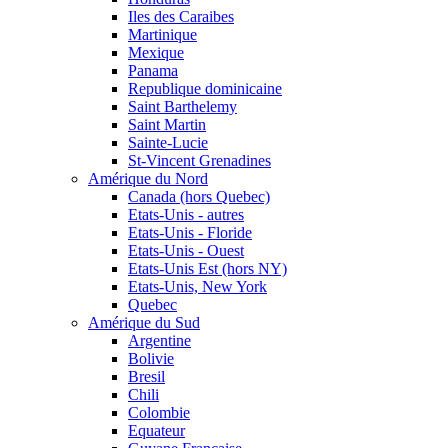
Iles des Caraibes
Martinique
Mexique
Panama
Republique dominicaine
Saint Barthelemy
Saint Martin
Sainte-Lucie
St-Vincent Grenadines
Amérique du Nord
Canada (hors Quebec)
Etats-Unis - autres
Etats-Unis - Floride
Etats-Unis - Ouest
Etats-Unis Est (hors NY)
Etats-Unis, New York
Quebec
Amérique du Sud
Argentine
Bolivie
Bresil
Chili
Colombie
Equateur