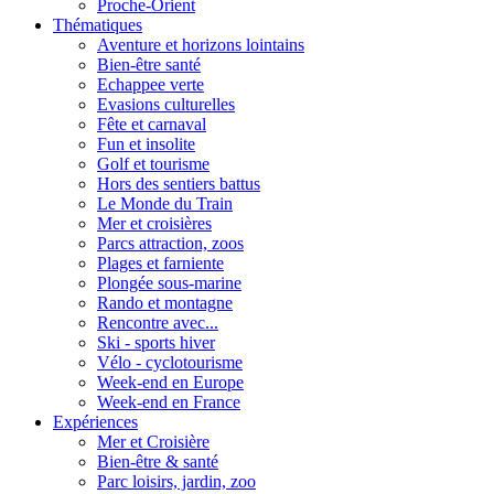
Proche-Orient
Thématiques
Aventure et horizons lointains
Bien-être santé
Echappee verte
Evasions culturelles
Fête et carnaval
Fun et insolite
Golf et tourisme
Hors des sentiers battus
Le Monde du Train
Mer et croisières
Parcs attraction, zoos
Plages et farniente
Plongée sous-marine
Rando et montagne
Rencontre avec...
Ski - sports hiver
Vélo - cyclotourisme
Week-end en Europe
Week-end en France
Expériences
Mer et Croisière
Bien-être & santé
Parc loisirs, jardin, zoo