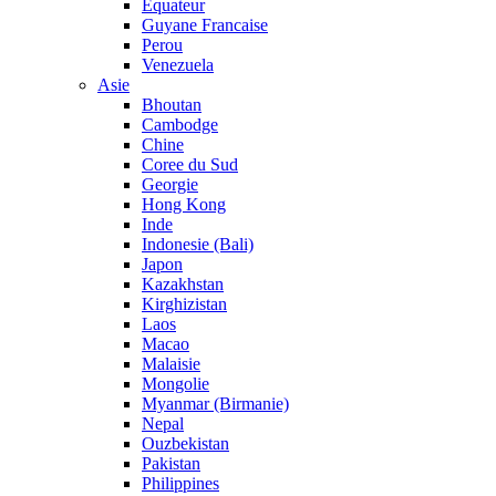
Equateur
Guyane Francaise
Perou
Venezuela
Asie
Bhoutan
Cambodge
Chine
Coree du Sud
Georgie
Hong Kong
Inde
Indonesie (Bali)
Japon
Kazakhstan
Kirghizistan
Laos
Macao
Malaisie
Mongolie
Myanmar (Birmanie)
Nepal
Ouzbekistan
Pakistan
Philippines