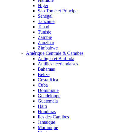
Namibie
Niger
Sao Tome et Principe
Senegal
Tanzanie
Tchad
Tunisie
Zambie
Zanzibar
Zimbabwe
Amérique Centrale & Caraïbes
Antigua et Barbuda
Antilles neerlandaises
Bahamas
Belize
Costa Rica
Cuba
Dominique
Guadeloupe
Guatemala
Haiti
Honduras
Iles des Caraibes
Jamaique
Martinique