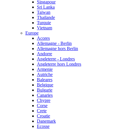
Singapour
Sri Lanka
Taiwan
Thailande
Turquie
Vietnam
Europe
Acores
Allemagne - Berlin
Allemagne hors Berlin
Andorre
Angleterre - Londres
Angleterre hors Londres
Armenie
Autriche
Baleares
Belgique
Bulgarie
Canaries
Chypre
Corse
Crete
Croatie
Danemark
Ecosse