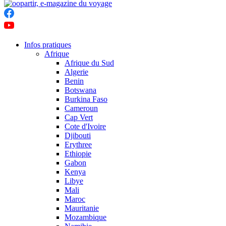
Infos pratiques
Afrique
Afrique du Sud
Algerie
Benin
Botswana
Burkina Faso
Cameroun
Cap Vert
Cote d'Ivoire
Djibouti
Erythree
Ethiopie
Gabon
Kenya
Libye
Mali
Maroc
Mauritanie
Mozambique