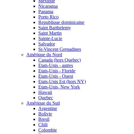
Mexique
Nicaragua
Panama
Porto Rico
Republique dominicaine
Saint Barthelemy
Saint Martin
Sainte-Lucie
Salvador
St-Vincent Grenadines
Amérique du Nord
Canada (hors Quebec)
Etats-Unis - autres
Etats-Unis - Floride
Etats-Unis - Ouest
Etats-Unis Est (hors NY)
Etats-Unis, New York
Hawaii
Quebec
Amérique du Sud
Argentine
Bolivie
Bresil
Chili
Colombie