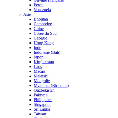
Guyane Francaise
Perou
Venezuela
Asie
Bhoutan
Cambodge
Chine
Coree du Sud
Georgie
Hong Kong
Inde
Indonesie (Bali)
Japon
Kirghizistan
Laos
Macao
Malaisie
Mongolie
Myanmar (Birmanie)
Ouzbekistan
Pakistan
Philippines
Singapour
Sri Lanka
Taiwan