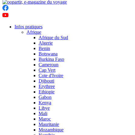
Infos pratiques
Afrique
Afrique du Sud
Algerie
Benin
Botswana
Burkina Faso
Cameroun
Cap Vert
Cote d'Ivoire
Djibouti
Erythree
Ethiopie
Gabon
Kenya
Libye
Mali
Maroc
Mauritanie
Mozambique