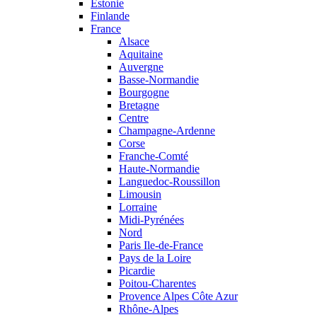
Estonie
Finlande
France
Alsace
Aquitaine
Auvergne
Basse-Normandie
Bourgogne
Bretagne
Centre
Champagne-Ardenne
Corse
Franche-Comté
Haute-Normandie
Languedoc-Roussillon
Limousin
Lorraine
Midi-Pyrénées
Nord
Paris Ile-de-France
Pays de la Loire
Picardie
Poitou-Charentes
Provence Alpes Côte Azur
Rhône-Alpes