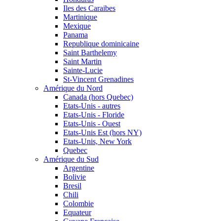
Iles des Caraibes
Martinique
Mexique
Panama
Republique dominicaine
Saint Barthelemy
Saint Martin
Sainte-Lucie
St-Vincent Grenadines
Amérique du Nord
Canada (hors Quebec)
Etats-Unis - autres
Etats-Unis - Floride
Etats-Unis - Ouest
Etats-Unis Est (hors NY)
Etats-Unis, New York
Quebec
Amérique du Sud
Argentine
Bolivie
Bresil
Chili
Colombie
Equateur