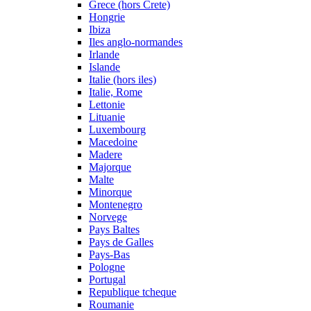
Grece (hors Crete)
Hongrie
Ibiza
Iles anglo-normandes
Irlande
Islande
Italie (hors iles)
Italie, Rome
Lettonie
Lituanie
Luxembourg
Macedoine
Madere
Majorque
Malte
Minorque
Montenegro
Norvege
Pays Baltes
Pays de Galles
Pays-Bas
Pologne
Portugal
Republique tcheque
Roumanie