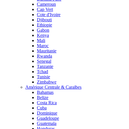
Cameroun
Cap Vert
Cote d'Ivoire
Djibouti
Ethiopie
Gabon
Kenya
Mali
Maroc
Mauritanie
Rwanda
Senegal
Tanzanie
Tchad
Tunisie
Zimbabwe
Amérique Centrale & Caraïbes
Bahamas
Belize
Costa Rica
Cuba
Dominique
Guadeloupe
Guatemala
Honduras