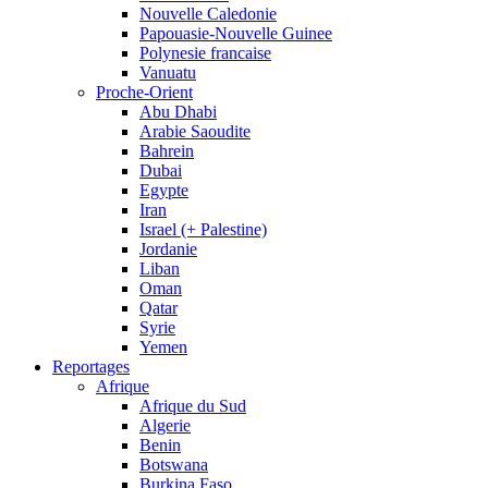
Nouvelle Caledonie
Papouasie-Nouvelle Guinee
Polynesie francaise
Vanuatu
Proche-Orient
Abu Dhabi
Arabie Saoudite
Bahrein
Dubai
Egypte
Iran
Israel (+ Palestine)
Jordanie
Liban
Oman
Qatar
Syrie
Yemen
Reportages
Afrique
Afrique du Sud
Algerie
Benin
Botswana
Burkina Faso