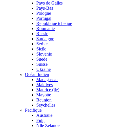
Pays de Galles
Pays-Bas
Pologne
Portugal
Republique tcheque
Roumanie
Russie
Sardaigne
Serbie
Sicile
Slovenie
Suede
Suisse
Ukraine
Océan Indien
Madagascar
Maldives
Maurice (ile)
Mayotte
Reunion
Seychelles
Pacifique
Australie
Fidji
Nlle Zelande