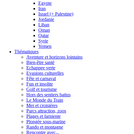
Egypte
Iran
Israel (+ Palestine)
Jordanie
Liban
Oman
Qatar
Syrie
Yemen
Thématiques
Aventure et horizons lointains
Bien-être santé
Echappee verte
Evasions culturelles
Fête et carnaval
Fun et insolite
Golf et tourisme
Hors des sentiers battus
Le Monde du Train
Mer et croisières
Parcs attraction, zoos
Plages et farniente
Plongée sous-marine
Rando et montagne
Rencontre avec...