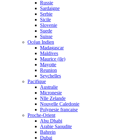
Russie
Sardaigne
Serbie
Sicile
Slovenie
Suede
Suisse
Océan Indien
Madagascar
Maldives
Maurice (ile)
Mayotte
Reunion
Seychelles
Pacifique
Australie
Micronesie
Nlle Zelande
Nouvelle Caledonie
Polynesie francaise
Proche-Orient
Abu Dhabi
Arabie Saoudite
Bahrein
Dubai