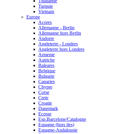
Thailande
Turquie
Vietnam
Europe
Acores
Allemagne - Berlin
Allemagne hors Berlin
Andorre
Angleterre - Londres
Angleterre hors Londres
Armenie
Autriche
Baleares
Belgique
Bulgarie
Canaries
Chypre
Corse
Crete
Croatie
Danemark
Ecosse
Esp.Barcelone/Catalogne
Espagne (hors iles)
Espagne-Andalousie