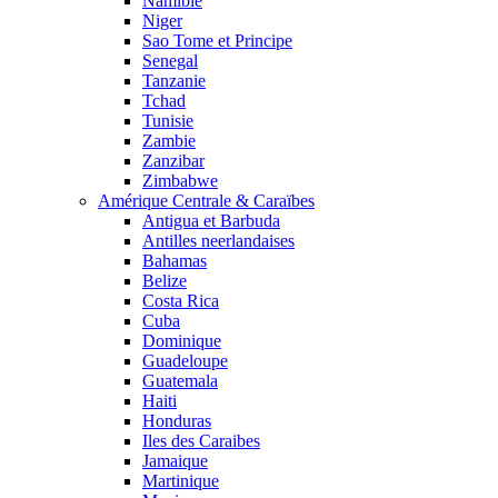
Namibie
Niger
Sao Tome et Principe
Senegal
Tanzanie
Tchad
Tunisie
Zambie
Zanzibar
Zimbabwe
Amérique Centrale & Caraïbes
Antigua et Barbuda
Antilles neerlandaises
Bahamas
Belize
Costa Rica
Cuba
Dominique
Guadeloupe
Guatemala
Haiti
Honduras
Iles des Caraibes
Jamaique
Martinique