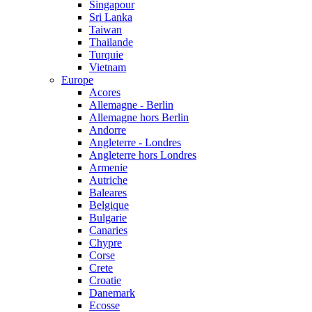
Singapour
Sri Lanka
Taiwan
Thailande
Turquie
Vietnam
Europe
Acores
Allemagne - Berlin
Allemagne hors Berlin
Andorre
Angleterre - Londres
Angleterre hors Londres
Armenie
Autriche
Baleares
Belgique
Bulgarie
Canaries
Chypre
Corse
Crete
Croatie
Danemark
Ecosse