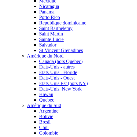
Mexique
Nicaragua
Panama
Porto Rico
Republique dominicaine
Saint Barthelemy
Saint Martin
Sainte-Lucie
Salvador
St-Vincent Grenadines
Amérique du Nord
Canada (hors Quebec)
Etats-Unis - autres
Etats-Unis - Floride
Etats-Unis - Ouest
Etats-Unis Est (hors NY)
Etats-Unis, New York
Hawaii
Quebec
Amérique du Sud
Argentine
Bolivie
Bresil
Chili
Colombie