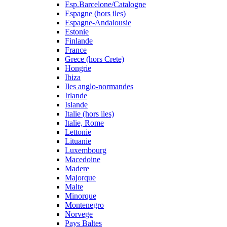
Esp.Barcelone/Catalogne
Espagne (hors iles)
Espagne-Andalousie
Estonie
Finlande
France
Grece (hors Crete)
Hongrie
Ibiza
Iles anglo-normandes
Irlande
Islande
Italie (hors iles)
Italie, Rome
Lettonie
Lituanie
Luxembourg
Macedoine
Madere
Majorque
Malte
Minorque
Montenegro
Norvege
Pays Baltes