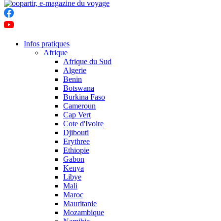
Infos pratiques
Afrique
Afrique du Sud
Algerie
Benin
Botswana
Burkina Faso
Cameroun
Cap Vert
Cote d'Ivoire
Djibouti
Erythree
Ethiopie
Gabon
Kenya
Libye
Mali
Maroc
Mauritanie
Mozambique