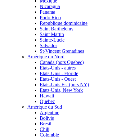
Mexique
Nicaragua
Panama
Porto Rico
Republique dominicaine
Saint Barthelemy
Saint Martin
Sainte-Lucie
Salvador
St-Vincent Grenadines
Amérique du Nord
Canada (hors Quebec)
Etats-Unis - autres
Etats-Unis - Floride
Etats-Unis - Ouest
Etats-Unis Est (hors NY)
Etats-Unis, New York
Hawaii
Quebec
Amérique du Sud
Argentine
Bolivie
Bresil
Chili
Colombie