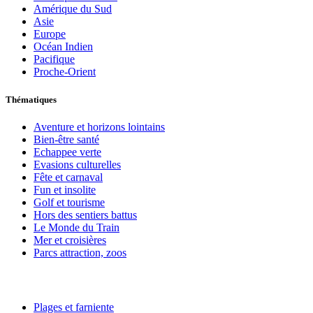
Amérique du Sud
Asie
Europe
Océan Indien
Pacifique
Proche-Orient
Thématiques
Aventure et horizons lointains
Bien-être santé
Echappee verte
Evasions culturelles
Fête et carnaval
Fun et insolite
Golf et tourisme
Hors des sentiers battus
Le Monde du Train
Mer et croisières
Parcs attraction, zoos
Plages et farniente