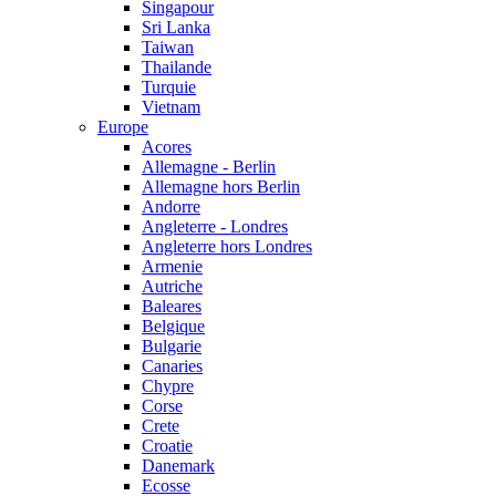
Singapour
Sri Lanka
Taiwan
Thailande
Turquie
Vietnam
Europe
Acores
Allemagne - Berlin
Allemagne hors Berlin
Andorre
Angleterre - Londres
Angleterre hors Londres
Armenie
Autriche
Baleares
Belgique
Bulgarie
Canaries
Chypre
Corse
Crete
Croatie
Danemark
Ecosse