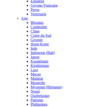
Equateur
Guyane Francaise
Perou
Venezuela
Asie
Bhoutan
Cambodge
Chine
Coree du Sud
Georgie
Hong Kong
Inde
Indonesie (Bali)
Japon
Kazakhstan
Kirghizistan
Laos
Macao
Malaisie
Mongolie
Myanmar (Birmanie)
Nepal
Ouzbekistan
Pakistan
Philippines