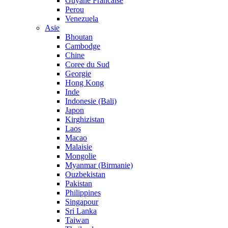
Guyane Francaise
Perou
Venezuela
Asie
Bhoutan
Cambodge
Chine
Coree du Sud
Georgie
Hong Kong
Inde
Indonesie (Bali)
Japon
Kirghizistan
Laos
Macao
Malaisie
Mongolie
Myanmar (Birmanie)
Ouzbekistan
Pakistan
Philippines
Singapour
Sri Lanka
Taiwan