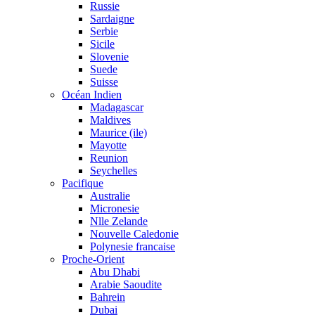
Russie
Sardaigne
Serbie
Sicile
Slovenie
Suede
Suisse
Océan Indien
Madagascar
Maldives
Maurice (ile)
Mayotte
Reunion
Seychelles
Pacifique
Australie
Micronesie
Nlle Zelande
Nouvelle Caledonie
Polynesie francaise
Proche-Orient
Abu Dhabi
Arabie Saoudite
Bahrein
Dubai