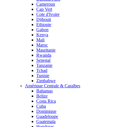
Cameroun
Cap Vert
Cote d'Ivoire
Djibouti
Ethiopie
Gabon
Kenya
Mali
Maroc
Mauritanie
Rwanda
Senegal
Tanzanie
Tchad
Tunisie
Zimbabwe
Amérique Centrale & Caraïbes
Bahamas
Belize
Costa Rica
Cuba
Dominique
Guadeloupe
Guatemala
Honduras