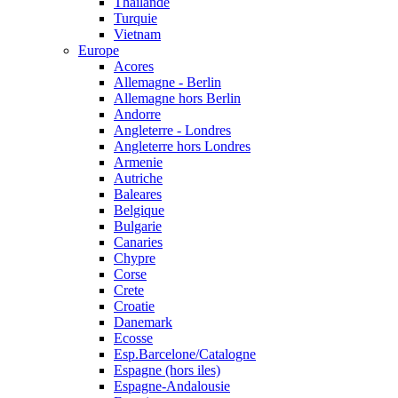
Thailande
Turquie
Vietnam
Europe
Acores
Allemagne - Berlin
Allemagne hors Berlin
Andorre
Angleterre - Londres
Angleterre hors Londres
Armenie
Autriche
Baleares
Belgique
Bulgarie
Canaries
Chypre
Corse
Crete
Croatie
Danemark
Ecosse
Esp.Barcelone/Catalogne
Espagne (hors iles)
Espagne-Andalousie