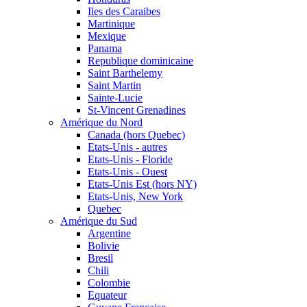
Iles des Caraibes
Martinique
Mexique
Panama
Republique dominicaine
Saint Barthelemy
Saint Martin
Sainte-Lucie
St-Vincent Grenadines
Amérique du Nord
Canada (hors Quebec)
Etats-Unis - autres
Etats-Unis - Floride
Etats-Unis - Ouest
Etats-Unis Est (hors NY)
Etats-Unis, New York
Quebec
Amérique du Sud
Argentine
Bolivie
Bresil
Chili
Colombie
Equateur