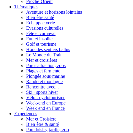
Proche-Orient
Thématiques
Aventure et horizons lointains
Bien-être santé
Echappee verte
Evasions culturelles
Fête et carnaval
Fun et insolite
Golf et tourisme
Hors des sentiers battus
Le Monde du Train
Mer et croisières
Parcs attraction, zoos
Plages et farniente
Plongée sous-marine
Rando et montagne
Rencontre avec...
Ski - sports hiver
Vélo - cyclotourisme
Week-end en Europe
Week-end en France
Expériences
Mer et Croisière
Bien-être & santé
Parc loisirs, jardin, zoo