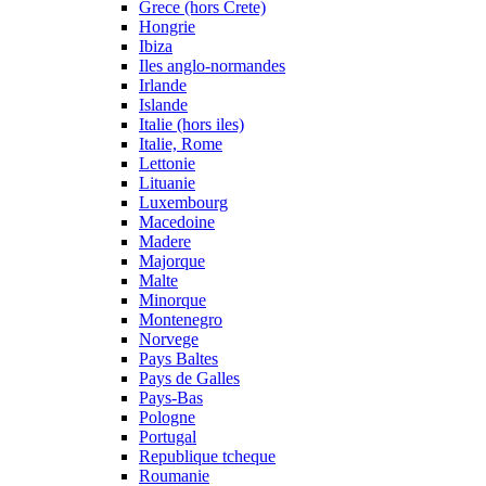
Grece (hors Crete)
Hongrie
Ibiza
Iles anglo-normandes
Irlande
Islande
Italie (hors iles)
Italie, Rome
Lettonie
Lituanie
Luxembourg
Macedoine
Madere
Majorque
Malte
Minorque
Montenegro
Norvege
Pays Baltes
Pays de Galles
Pays-Bas
Pologne
Portugal
Republique tcheque
Roumanie