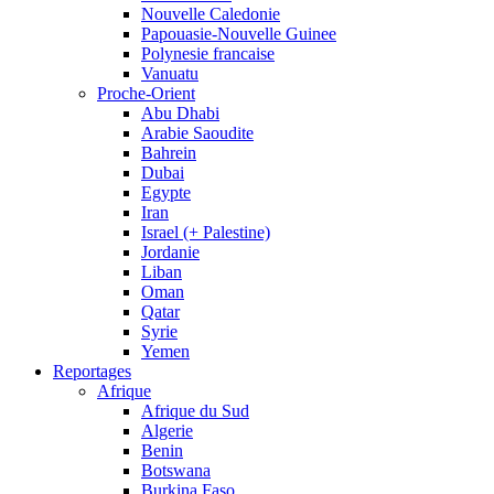
Nouvelle Caledonie
Papouasie-Nouvelle Guinee
Polynesie francaise
Vanuatu
Proche-Orient
Abu Dhabi
Arabie Saoudite
Bahrein
Dubai
Egypte
Iran
Israel (+ Palestine)
Jordanie
Liban
Oman
Qatar
Syrie
Yemen
Reportages
Afrique
Afrique du Sud
Algerie
Benin
Botswana
Burkina Faso