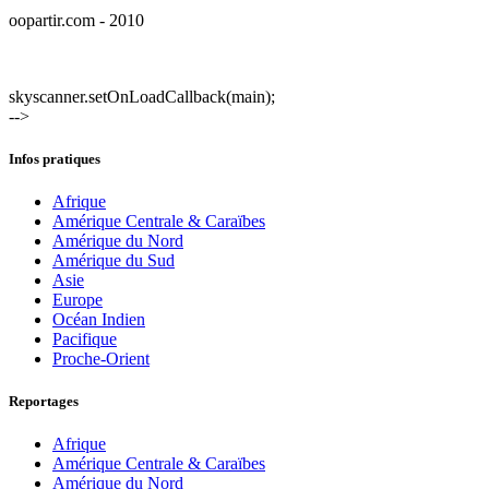
oopartir.com - 2010
skyscanner.setOnLoadCallback(main);
-->
Infos pratiques
Afrique
Amérique Centrale & Caraïbes
Amérique du Nord
Amérique du Sud
Asie
Europe
Océan Indien
Pacifique
Proche-Orient
Reportages
Afrique
Amérique Centrale & Caraïbes
Amérique du Nord