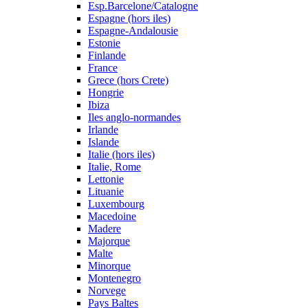
Esp.Barcelone/Catalogne
Espagne (hors iles)
Espagne-Andalousie
Estonie
Finlande
France
Grece (hors Crete)
Hongrie
Ibiza
Iles anglo-normandes
Irlande
Islande
Italie (hors iles)
Italie, Rome
Lettonie
Lituanie
Luxembourg
Macedoine
Madere
Majorque
Malte
Minorque
Montenegro
Norvege
Pays Baltes