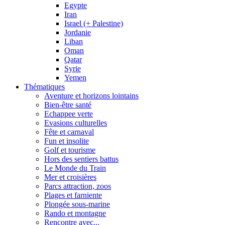
Egypte
Iran
Israel (+ Palestine)
Jordanie
Liban
Oman
Qatar
Syrie
Yemen
Thématiques
Aventure et horizons lointains
Bien-être santé
Echappee verte
Evasions culturelles
Fête et carnaval
Fun et insolite
Golf et tourisme
Hors des sentiers battus
Le Monde du Train
Mer et croisières
Parcs attraction, zoos
Plages et farniente
Plongée sous-marine
Rando et montagne
Rencontre avec...