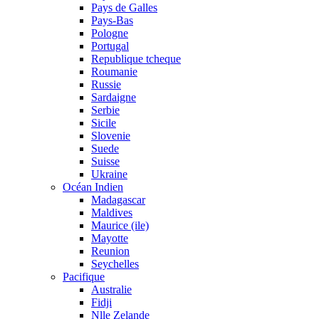
Pays de Galles
Pays-Bas
Pologne
Portugal
Republique tcheque
Roumanie
Russie
Sardaigne
Serbie
Sicile
Slovenie
Suede
Suisse
Ukraine
Océan Indien
Madagascar
Maldives
Maurice (ile)
Mayotte
Reunion
Seychelles
Pacifique
Australie
Fidji
Nlle Zelande