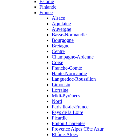
Estonie
Finlande
France
Alsace
Aquitaine
Auvergne
Basse-Normandie
Bourgogne
Bretagne
Centre
Champagne-Ardenne
Corse
Franche-Comté
Haute-Normandie
Languedoc-Roussillon
Limousin
Lorraine
Midi-Pyrénées
Nord
Paris Ile-de-France
Pays de la Loire
Picardie
Poitou-Charentes
Provence Alpes Côte Azur
Rhône-Alpes