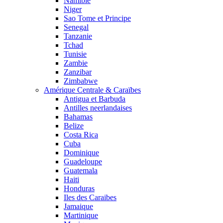
Namibie
Niger
Sao Tome et Principe
Senegal
Tanzanie
Tchad
Tunisie
Zambie
Zanzibar
Zimbabwe
Amérique Centrale & Caraïbes
Antigua et Barbuda
Antilles neerlandaises
Bahamas
Belize
Costa Rica
Cuba
Dominique
Guadeloupe
Guatemala
Haiti
Honduras
Iles des Caraibes
Jamaique
Martinique