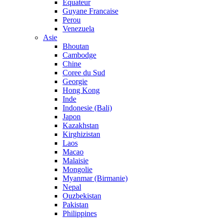
Equateur
Guyane Francaise
Perou
Venezuela
Asie
Bhoutan
Cambodge
Chine
Coree du Sud
Georgie
Hong Kong
Inde
Indonesie (Bali)
Japon
Kazakhstan
Kirghizistan
Laos
Macao
Malaisie
Mongolie
Myanmar (Birmanie)
Nepal
Ouzbekistan
Pakistan
Philippines