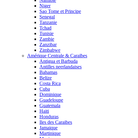
Namibie
Niger
Sao Tome et Principe
Senegal
Tanzanie
Tchad
Tunisie
Zambie
Zanzibar
Zimbabwe
Amérique Centrale & Caraïbes
Antigua et Barbuda
Antilles neerlandaises
Bahamas
Belize
Costa Rica
Cuba
Dominique
Guadeloupe
Guatemala
Haiti
Honduras
Iles des Caraibes
Jamaique
Martinique