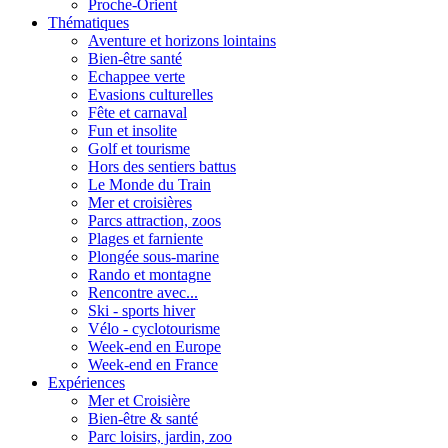
Proche-Orient
Thématiques
Aventure et horizons lointains
Bien-être santé
Echappee verte
Evasions culturelles
Fête et carnaval
Fun et insolite
Golf et tourisme
Hors des sentiers battus
Le Monde du Train
Mer et croisières
Parcs attraction, zoos
Plages et farniente
Plongée sous-marine
Rando et montagne
Rencontre avec...
Ski - sports hiver
Vélo - cyclotourisme
Week-end en Europe
Week-end en France
Expériences
Mer et Croisière
Bien-être & santé
Parc loisirs, jardin, zoo