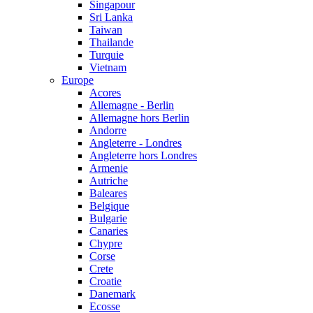
Singapour
Sri Lanka
Taiwan
Thailande
Turquie
Vietnam
Europe
Acores
Allemagne - Berlin
Allemagne hors Berlin
Andorre
Angleterre - Londres
Angleterre hors Londres
Armenie
Autriche
Baleares
Belgique
Bulgarie
Canaries
Chypre
Corse
Crete
Croatie
Danemark
Ecosse