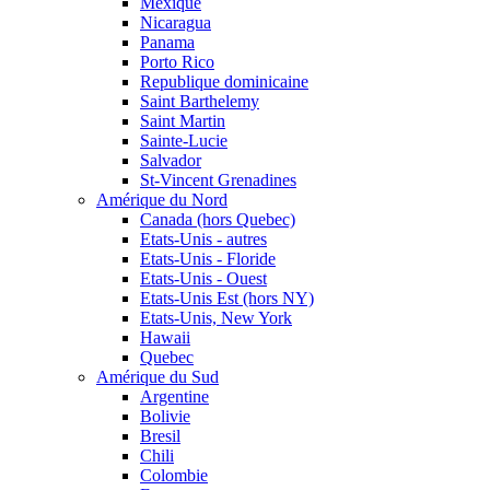
Mexique
Nicaragua
Panama
Porto Rico
Republique dominicaine
Saint Barthelemy
Saint Martin
Sainte-Lucie
Salvador
St-Vincent Grenadines
Amérique du Nord
Canada (hors Quebec)
Etats-Unis - autres
Etats-Unis - Floride
Etats-Unis - Ouest
Etats-Unis Est (hors NY)
Etats-Unis, New York
Hawaii
Quebec
Amérique du Sud
Argentine
Bolivie
Bresil
Chili
Colombie