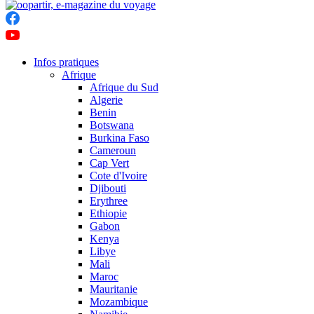
Infos pratiques
Afrique
Afrique du Sud
Algerie
Benin
Botswana
Burkina Faso
Cameroun
Cap Vert
Cote d'Ivoire
Djibouti
Erythree
Ethiopie
Gabon
Kenya
Libye
Mali
Maroc
Mauritanie
Mozambique