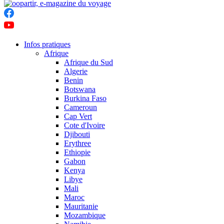
Infos pratiques
Afrique
Afrique du Sud
Algerie
Benin
Botswana
Burkina Faso
Cameroun
Cap Vert
Cote d'Ivoire
Djibouti
Erythree
Ethiopie
Gabon
Kenya
Libye
Mali
Maroc
Mauritanie
Mozambique