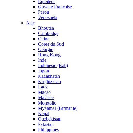
Equateur
Guyane Francaise
Perou
Venezuela
Asie
Bhoutan
Cambodge
Chine
Coree du Sud
Georgie
Hong Kong
Inde
Indonesie (Bali)
Japon
Kazakhstan
Kirghizistan
Laos
Macao
Malaisie
Mongolie
Myanmar (Birmanie)
Nepal
Ouzbekistan
Pakistan
Philippines