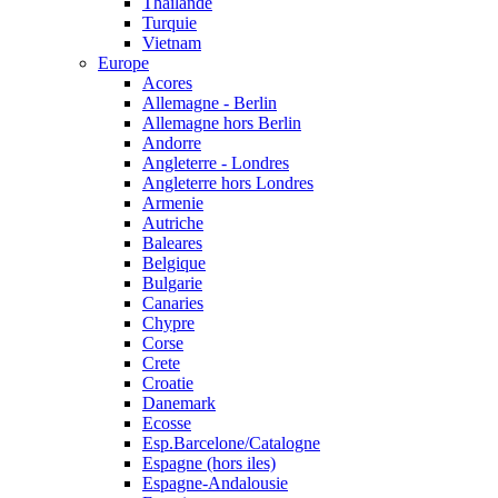
Thailande
Turquie
Vietnam
Europe
Acores
Allemagne - Berlin
Allemagne hors Berlin
Andorre
Angleterre - Londres
Angleterre hors Londres
Armenie
Autriche
Baleares
Belgique
Bulgarie
Canaries
Chypre
Corse
Crete
Croatie
Danemark
Ecosse
Esp.Barcelone/Catalogne
Espagne (hors iles)
Espagne-Andalousie