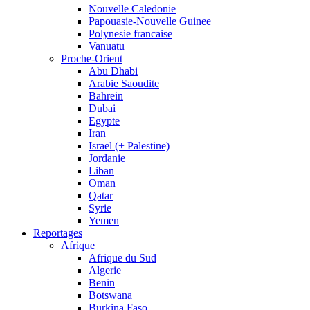
Nouvelle Caledonie
Papouasie-Nouvelle Guinee
Polynesie francaise
Vanuatu
Proche-Orient
Abu Dhabi
Arabie Saoudite
Bahrein
Dubai
Egypte
Iran
Israel (+ Palestine)
Jordanie
Liban
Oman
Qatar
Syrie
Yemen
Reportages
Afrique
Afrique du Sud
Algerie
Benin
Botswana
Burkina Faso