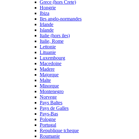
Grece (hors Crete)
Hongrie
Ibiza
Iles anglo-normandes
Irlande
Islande
Italie (hors iles)
Italie, Rome
Lettonie
Lituanie
Luxembourg
Macedoine
Madere
Majorque
Malte
Minorque
Montenegro
Norvege
Pays Baltes
Pays de Galles
Pays-Bas
Pologne
Portugal
Republique tcheque
Roumanie