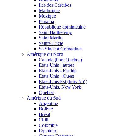
Iles des Caraibes
Martinique
Mexique
Panama
Republique dominicaine
Saint Barthelemy
Saint Martin
Sainte-Lucie
St-Vincent Grenadines
Amérique du Nord
Canada (hors Quebec)
Etats-Unis - autres
Etats-Unis - Floride
Etats-Unis - Ouest
Etats-Unis Est (hors NY)
Etats-Unis, New York
Quebec
Amérique du Sud
Argentine
Bolivie
Bresil
Chili
Colombie
Equateur