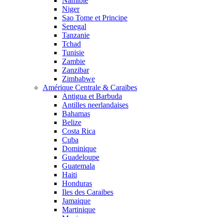
Namibie
Niger
Sao Tome et Principe
Senegal
Tanzanie
Tchad
Tunisie
Zambie
Zanzibar
Zimbabwe
Amérique Centrale & Caraïbes
Antigua et Barbuda
Antilles neerlandaises
Bahamas
Belize
Costa Rica
Cuba
Dominique
Guadeloupe
Guatemala
Haiti
Honduras
Iles des Caraibes
Jamaique
Martinique