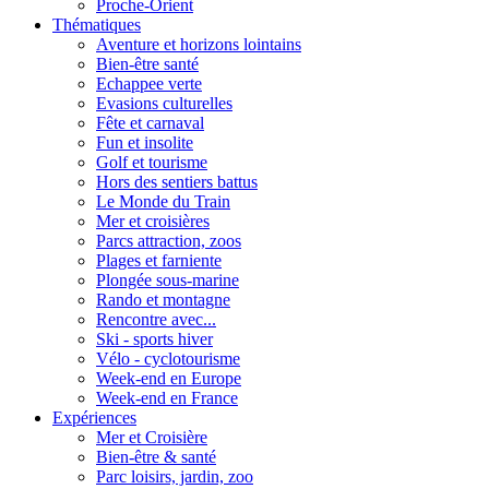
Proche-Orient
Thématiques
Aventure et horizons lointains
Bien-être santé
Echappee verte
Evasions culturelles
Fête et carnaval
Fun et insolite
Golf et tourisme
Hors des sentiers battus
Le Monde du Train
Mer et croisières
Parcs attraction, zoos
Plages et farniente
Plongée sous-marine
Rando et montagne
Rencontre avec...
Ski - sports hiver
Vélo - cyclotourisme
Week-end en Europe
Week-end en France
Expériences
Mer et Croisière
Bien-être & santé
Parc loisirs, jardin, zoo