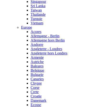
Singapour
Sri Lanka
Taiwan
Thailande
Turquie
Vietnam
Europe
Acores
Allemagne - Berlin
Allemagne hors Berlin
Andorre
Angleterre - Londres
Angleterre hors Londres
Armenie
Autriche
Baleares
Belgique
Bulgarie
Canaries
Chypre
Corse
Crete
Croatie
Danemark
Ecosse