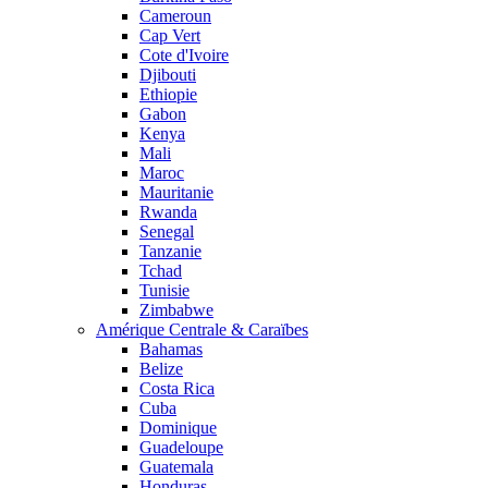
Cameroun
Cap Vert
Cote d'Ivoire
Djibouti
Ethiopie
Gabon
Kenya
Mali
Maroc
Mauritanie
Rwanda
Senegal
Tanzanie
Tchad
Tunisie
Zimbabwe
Amérique Centrale & Caraïbes
Bahamas
Belize
Costa Rica
Cuba
Dominique
Guadeloupe
Guatemala
Honduras