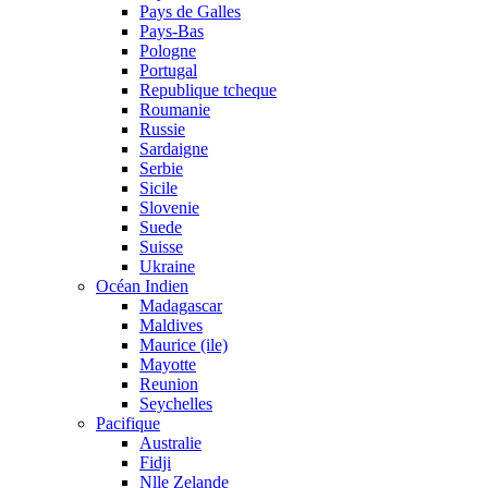
Pays de Galles
Pays-Bas
Pologne
Portugal
Republique tcheque
Roumanie
Russie
Sardaigne
Serbie
Sicile
Slovenie
Suede
Suisse
Ukraine
Océan Indien
Madagascar
Maldives
Maurice (ile)
Mayotte
Reunion
Seychelles
Pacifique
Australie
Fidji
Nlle Zelande