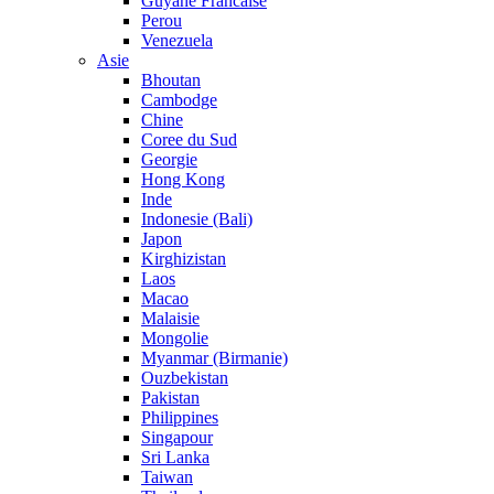
Guyane Francaise
Perou
Venezuela
Asie
Bhoutan
Cambodge
Chine
Coree du Sud
Georgie
Hong Kong
Inde
Indonesie (Bali)
Japon
Kirghizistan
Laos
Macao
Malaisie
Mongolie
Myanmar (Birmanie)
Ouzbekistan
Pakistan
Philippines
Singapour
Sri Lanka
Taiwan