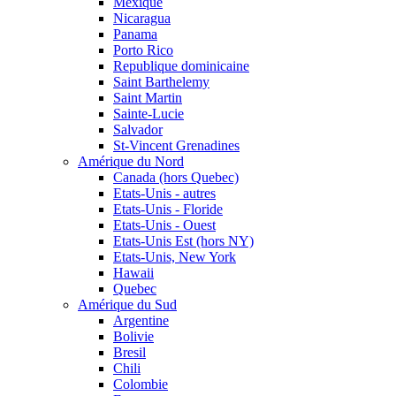
Mexique
Nicaragua
Panama
Porto Rico
Republique dominicaine
Saint Barthelemy
Saint Martin
Sainte-Lucie
Salvador
St-Vincent Grenadines
Amérique du Nord
Canada (hors Quebec)
Etats-Unis - autres
Etats-Unis - Floride
Etats-Unis - Ouest
Etats-Unis Est (hors NY)
Etats-Unis, New York
Hawaii
Quebec
Amérique du Sud
Argentine
Bolivie
Bresil
Chili
Colombie