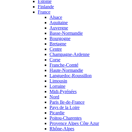
Estonie
Finlande
France
Alsace
Aquitaine
Auvergne
Basse-Normandie
Bourgogne
Bretagne
Centre
Champagne-Ardenne
Corse
Franche-Comté
Haute-Normandie
Languedoc-Roussillon
Limousin
Lorraine
Midi-Pyrénées
Nord
Paris Ile-de-France
Pays de la Loire
Picardie
Poitou-Charentes
Provence Alpes Côte Azur
Rhône-Alpes