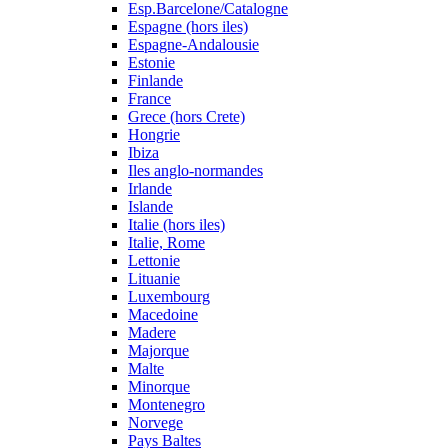
Esp.Barcelone/Catalogne
Espagne (hors iles)
Espagne-Andalousie
Estonie
Finlande
France
Grece (hors Crete)
Hongrie
Ibiza
Iles anglo-normandes
Irlande
Islande
Italie (hors iles)
Italie, Rome
Lettonie
Lituanie
Luxembourg
Macedoine
Madere
Majorque
Malte
Minorque
Montenegro
Norvege
Pays Baltes