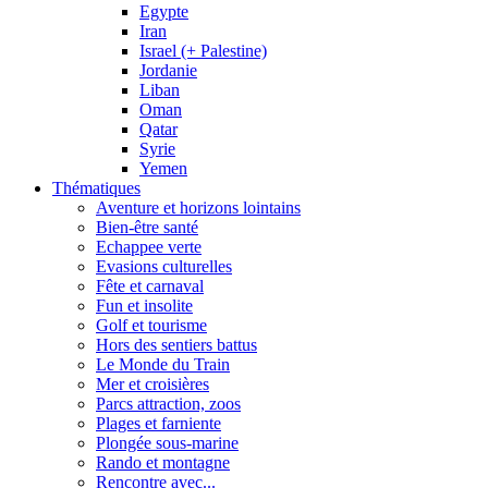
Egypte
Iran
Israel (+ Palestine)
Jordanie
Liban
Oman
Qatar
Syrie
Yemen
Thématiques
Aventure et horizons lointains
Bien-être santé
Echappee verte
Evasions culturelles
Fête et carnaval
Fun et insolite
Golf et tourisme
Hors des sentiers battus
Le Monde du Train
Mer et croisières
Parcs attraction, zoos
Plages et farniente
Plongée sous-marine
Rando et montagne
Rencontre avec...