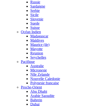
Russie
Sardaigne
Serbie
Sicile
Slovenie
Suede
Suisse
Océan Indien
Madagascar
Maldives
Maurice (ile)
Mayotte
Reunion
Seychelles
Pacifique
Australie
Micronesie
Nlle Zelande
Nouvelle Caledonie
Polynesie francaise
Proche-Orient
Abu Dhabi
Arabie Saoudite
Bahrein
Dubai