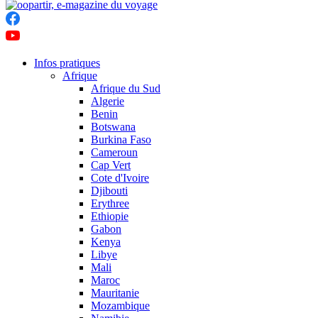
Infos pratiques
Afrique
Afrique du Sud
Algerie
Benin
Botswana
Burkina Faso
Cameroun
Cap Vert
Cote d'Ivoire
Djibouti
Erythree
Ethiopie
Gabon
Kenya
Libye
Mali
Maroc
Mauritanie
Mozambique