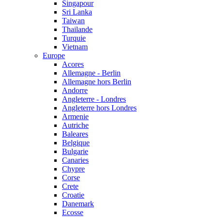
Singapour
Sri Lanka
Taiwan
Thailande
Turquie
Vietnam
Europe
Acores
Allemagne - Berlin
Allemagne hors Berlin
Andorre
Angleterre - Londres
Angleterre hors Londres
Armenie
Autriche
Baleares
Belgique
Bulgarie
Canaries
Chypre
Corse
Crete
Croatie
Danemark
Ecosse