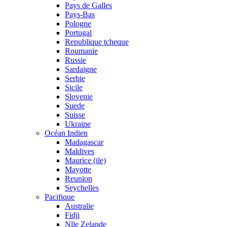
Pays de Galles
Pays-Bas
Pologne
Portugal
Republique tcheque
Roumanie
Russie
Sardaigne
Serbie
Sicile
Slovenie
Suede
Suisse
Ukraine
Océan Indien
Madagascar
Maldives
Maurice (ile)
Mayotte
Reunion
Seychelles
Pacifique
Australie
Fidji
Nlle Zelande