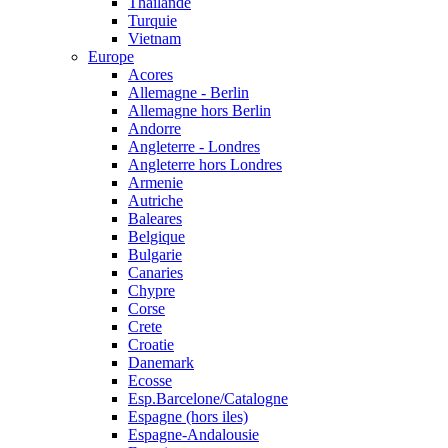
Thailande
Turquie
Vietnam
Europe
Acores
Allemagne - Berlin
Allemagne hors Berlin
Andorre
Angleterre - Londres
Angleterre hors Londres
Armenie
Autriche
Baleares
Belgique
Bulgarie
Canaries
Chypre
Corse
Crete
Croatie
Danemark
Ecosse
Esp.Barcelone/Catalogne
Espagne (hors iles)
Espagne-Andalousie