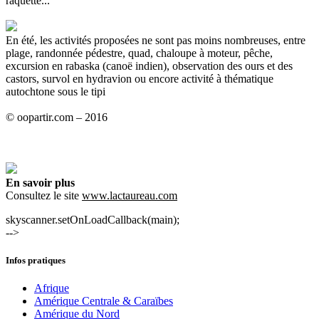
raquette...
En été, les activités proposées ne sont pas moins nombreuses, entre
plage, randonnée pédestre, quad, chaloupe à moteur, pêche,
excursion en rabaska (canoë indien), observation des ours et des
castors, survol en hydravion ou encore activité à thématique
autochtone sous le tipi
© oopartir.com – 2016
En savoir plus
Consultez le site
www.lactaureau.com
skyscanner.setOnLoadCallback(main);
-->
Infos pratiques
Afrique
Amérique Centrale & Caraïbes
Amérique du Nord