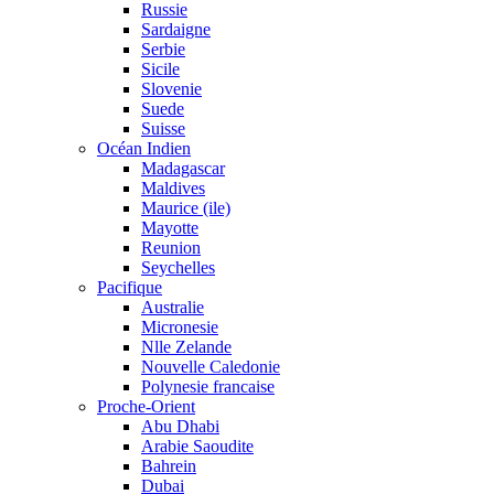
Russie
Sardaigne
Serbie
Sicile
Slovenie
Suede
Suisse
Océan Indien
Madagascar
Maldives
Maurice (ile)
Mayotte
Reunion
Seychelles
Pacifique
Australie
Micronesie
Nlle Zelande
Nouvelle Caledonie
Polynesie francaise
Proche-Orient
Abu Dhabi
Arabie Saoudite
Bahrein
Dubai