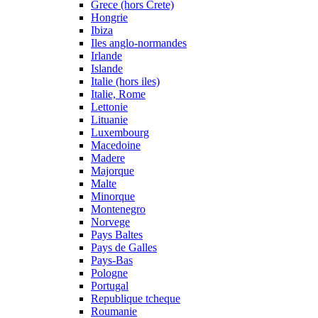
Grece (hors Crete)
Hongrie
Ibiza
Iles anglo-normandes
Irlande
Islande
Italie (hors iles)
Italie, Rome
Lettonie
Lituanie
Luxembourg
Macedoine
Madere
Majorque
Malte
Minorque
Montenegro
Norvege
Pays Baltes
Pays de Galles
Pays-Bas
Pologne
Portugal
Republique tcheque
Roumanie