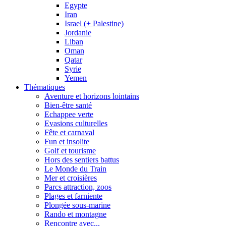
Egypte
Iran
Israel (+ Palestine)
Jordanie
Liban
Oman
Qatar
Syrie
Yemen
Thématiques
Aventure et horizons lointains
Bien-être santé
Echappee verte
Evasions culturelles
Fête et carnaval
Fun et insolite
Golf et tourisme
Hors des sentiers battus
Le Monde du Train
Mer et croisières
Parcs attraction, zoos
Plages et farniente
Plongée sous-marine
Rando et montagne
Rencontre avec...