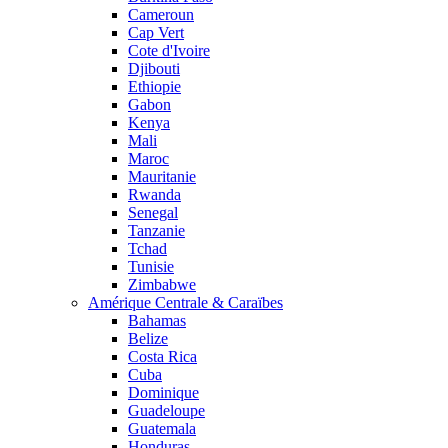
Cameroun
Cap Vert
Cote d'Ivoire
Djibouti
Ethiopie
Gabon
Kenya
Mali
Maroc
Mauritanie
Rwanda
Senegal
Tanzanie
Tchad
Tunisie
Zimbabwe
Amérique Centrale & Caraïbes
Bahamas
Belize
Costa Rica
Cuba
Dominique
Guadeloupe
Guatemala
Honduras