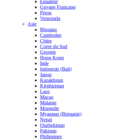
Equateur
Guyane Francaise
Perou
Venezuela
Asie
Bhoutan
Cambodge
Chine
Coree du Sud
Georgie
Hong Kong
Inde
Indonesie (Bali)
Japon
Kazakhstan
Kirghizistan
Laos
Macao
Malaisie
Mongolie
Myanmar (Birmanie)
Nepal
Ouzbekistan
Pakistan
Philippines