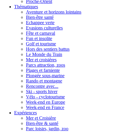
Proche-Orient
Thématiques
Aventure et horizons lointains
Bien-être santé
Echappee verte
Evasions culturelles
Fête et carnaval
Fun et insolite
Golf et tourisme
Hors des sentiers battus
Le Monde du Train
Mer et croisières
Parcs attraction, zoos
Plages et farniente
Plongée sous-marine
Rando et montagne
Rencontre avec...
Ski - sports hiver
Vélo - cyclotourisme
Week-end en Europe
Week-end en France
Expériences
Mer et Croisière
Bien-être & santé
Parc loisirs, jardin, zoo