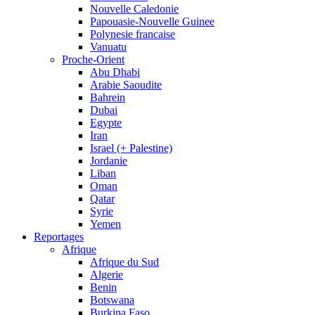
Nouvelle Caledonie
Papouasie-Nouvelle Guinee
Polynesie francaise
Vanuatu
Proche-Orient
Abu Dhabi
Arabie Saoudite
Bahrein
Dubai
Egypte
Iran
Israel (+ Palestine)
Jordanie
Liban
Oman
Qatar
Syrie
Yemen
Reportages
Afrique
Afrique du Sud
Algerie
Benin
Botswana
Burkina Faso