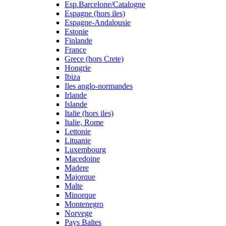
Esp.Barcelone/Catalogne
Espagne (hors iles)
Espagne-Andalousie
Estonie
Finlande
France
Grece (hors Crete)
Hongrie
Ibiza
Iles anglo-normandes
Irlande
Islande
Italie (hors iles)
Italie, Rome
Lettonie
Lituanie
Luxembourg
Macedoine
Madere
Majorque
Malte
Minorque
Montenegro
Norvege
Pays Baltes