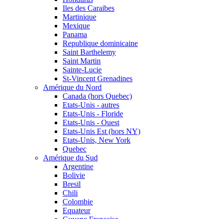
Iles des Caraibes
Martinique
Mexique
Panama
Republique dominicaine
Saint Barthelemy
Saint Martin
Sainte-Lucie
St-Vincent Grenadines
Amérique du Nord
Canada (hors Quebec)
Etats-Unis - autres
Etats-Unis - Floride
Etats-Unis - Ouest
Etats-Unis Est (hors NY)
Etats-Unis, New York
Quebec
Amérique du Sud
Argentine
Bolivie
Bresil
Chili
Colombie
Equateur