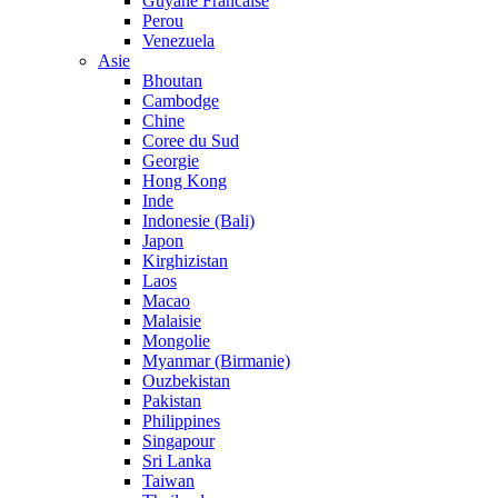
Guyane Francaise
Perou
Venezuela
Asie
Bhoutan
Cambodge
Chine
Coree du Sud
Georgie
Hong Kong
Inde
Indonesie (Bali)
Japon
Kirghizistan
Laos
Macao
Malaisie
Mongolie
Myanmar (Birmanie)
Ouzbekistan
Pakistan
Philippines
Singapour
Sri Lanka
Taiwan