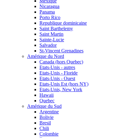
Mexique
Nicaragua
Panama
Porto Rico
Republique dominicaine
Saint Barthelemy
Saint Martin
Sainte-Lucie
Salvador
St-Vincent Grenadines
Amérique du Nord
Canada (hors Quebec)
Etats-Unis - autres
Etats-Unis - Floride
Etats-Unis - Ouest
Etats-Unis Est (hors NY)
Etats-Unis, New York
Hawaii
Quebec
Amérique du Sud
Argentine
Bolivie
Bresil
Chili
Colombie