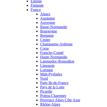
Estonie
Finlande
France
Alsace
Aquitaine
Auvergne
Basse-Normandie
Bourgogne
Bretagne
Centre
Champagne-Ardenne
Corse
Franche-Comté
Haute-Normandie
Languedoc-Roussillon
Limousin
Lorraine
Midi-Pyrénées
Nord
Paris Ile-de-France
Pays de la Loire
Picardie
Poitou-Charentes
Provence Alpes Côte Azur
Rhône-Alpes