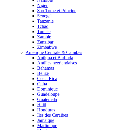
Namibie
Niger
Sao Tome et Principe
Senegal
Tanzanie
Tchad
Tunisie
Zambie
Zanzibar
Zimbabwe
Amérique Centrale & Caraïbes
Antigua et Barbuda
Antilles neerlandaises
Bahamas
Belize
Costa Rica
Cuba
Dominique
Guadeloupe
Guatemala
Haiti
Honduras
Iles des Caraibes
Jamaique
Martinique