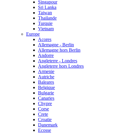
Singapour
Sri Lanka
Taiwan
Thailande
Turquie
Vietnam
Europe
Acores
Allemagne - Berlin
Allemagne hors Berlin
Andorre
Angleterre - Londres
Angleterre hors Londres
Armenie
Autriche
Baleares
Belgique
Bulgarie
Canaries
Chypre
Corse
Crete
Croatie
Danemark
Ecosse