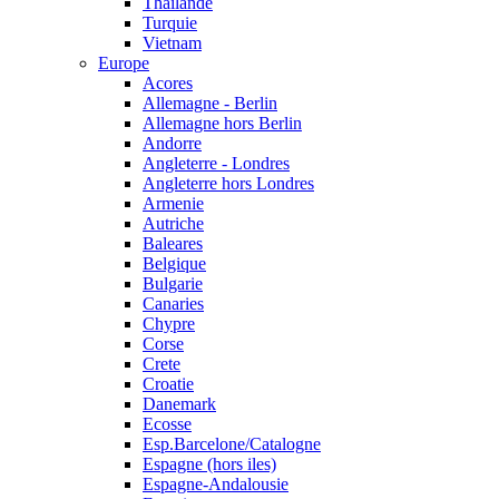
Thailande
Turquie
Vietnam
Europe
Acores
Allemagne - Berlin
Allemagne hors Berlin
Andorre
Angleterre - Londres
Angleterre hors Londres
Armenie
Autriche
Baleares
Belgique
Bulgarie
Canaries
Chypre
Corse
Crete
Croatie
Danemark
Ecosse
Esp.Barcelone/Catalogne
Espagne (hors iles)
Espagne-Andalousie