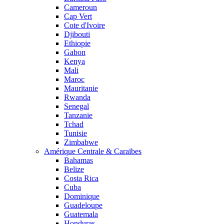
Cameroun
Cap Vert
Cote d'Ivoire
Djibouti
Ethiopie
Gabon
Kenya
Mali
Maroc
Mauritanie
Rwanda
Senegal
Tanzanie
Tchad
Tunisie
Zimbabwe
Amérique Centrale & Caraïbes
Bahamas
Belize
Costa Rica
Cuba
Dominique
Guadeloupe
Guatemala
Honduras