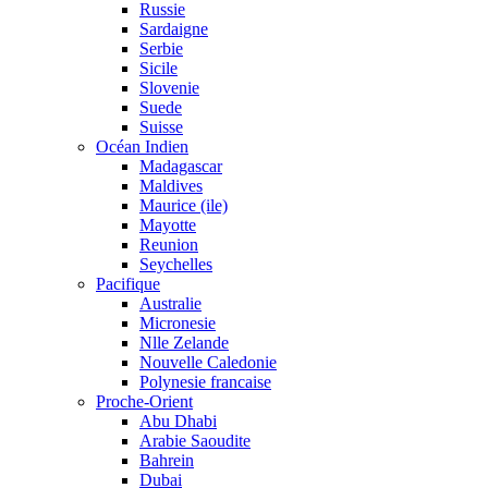
Russie
Sardaigne
Serbie
Sicile
Slovenie
Suede
Suisse
Océan Indien
Madagascar
Maldives
Maurice (ile)
Mayotte
Reunion
Seychelles
Pacifique
Australie
Micronesie
Nlle Zelande
Nouvelle Caledonie
Polynesie francaise
Proche-Orient
Abu Dhabi
Arabie Saoudite
Bahrein
Dubai