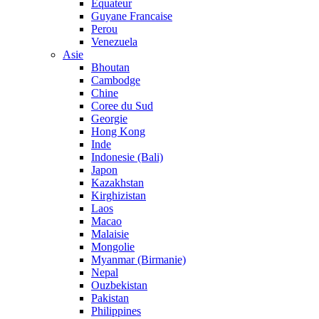
Equateur
Guyane Francaise
Perou
Venezuela
Asie
Bhoutan
Cambodge
Chine
Coree du Sud
Georgie
Hong Kong
Inde
Indonesie (Bali)
Japon
Kazakhstan
Kirghizistan
Laos
Macao
Malaisie
Mongolie
Myanmar (Birmanie)
Nepal
Ouzbekistan
Pakistan
Philippines