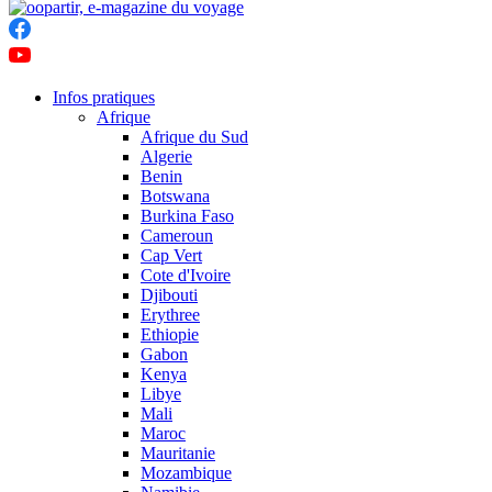
Infos pratiques
Afrique
Afrique du Sud
Algerie
Benin
Botswana
Burkina Faso
Cameroun
Cap Vert
Cote d'Ivoire
Djibouti
Erythree
Ethiopie
Gabon
Kenya
Libye
Mali
Maroc
Mauritanie
Mozambique