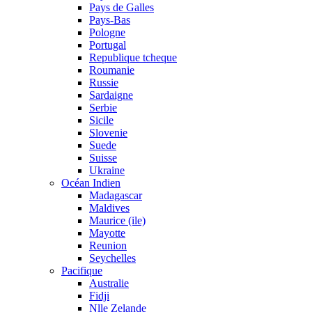
Pays de Galles
Pays-Bas
Pologne
Portugal
Republique tcheque
Roumanie
Russie
Sardaigne
Serbie
Sicile
Slovenie
Suede
Suisse
Ukraine
Océan Indien
Madagascar
Maldives
Maurice (ile)
Mayotte
Reunion
Seychelles
Pacifique
Australie
Fidji
Nlle Zelande