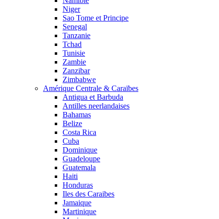
Namibie
Niger
Sao Tome et Principe
Senegal
Tanzanie
Tchad
Tunisie
Zambie
Zanzibar
Zimbabwe
Amérique Centrale & Caraïbes
Antigua et Barbuda
Antilles neerlandaises
Bahamas
Belize
Costa Rica
Cuba
Dominique
Guadeloupe
Guatemala
Haiti
Honduras
Iles des Caraibes
Jamaique
Martinique