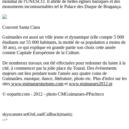
mondial de l'UNESCO. Il abrite de belles églises baroques et des
monuments incontournables tel le Palace des Duque de Bragança.
Couvent Santa Clara
Guimarães est aussi un ville jeune et dynamique (elle compte 5 000
étudiants sur 55 000 habitants, la moitié de sa population a moins de
30 ans), ce qui explique en grande partie son choix cette année
comme Capitale Européenne de la Culture.
De nombreux travaux ont été effectuées pour redonner du lustre à la
cité, à commencer par la jolie place du Toural. Des événements
majeurs ont lieu pendant toute l'année aux quatre coins de
Guimarães, musique, dance, littérature, photo etc. Plus d'infos sur les
sites
www.guimaraesturismo.com
et
www.guimaraes2012.pt
© oopartir.com - 2012 - photo CMGuimaraes-PPacheco
skyscanner.setOnLoadCallback(main);
-->