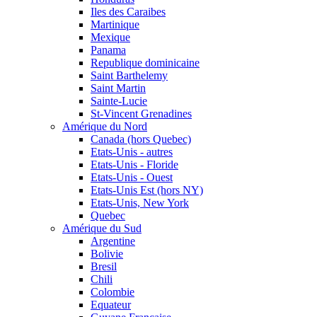
Iles des Caraibes
Martinique
Mexique
Panama
Republique dominicaine
Saint Barthelemy
Saint Martin
Sainte-Lucie
St-Vincent Grenadines
Amérique du Nord
Canada (hors Quebec)
Etats-Unis - autres
Etats-Unis - Floride
Etats-Unis - Ouest
Etats-Unis Est (hors NY)
Etats-Unis, New York
Quebec
Amérique du Sud
Argentine
Bolivie
Bresil
Chili
Colombie
Equateur