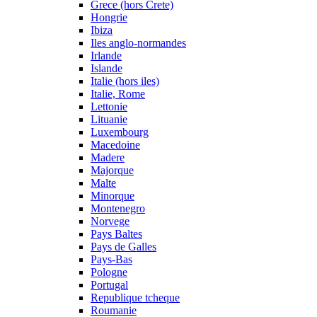
Grece (hors Crete)
Hongrie
Ibiza
Iles anglo-normandes
Irlande
Islande
Italie (hors iles)
Italie, Rome
Lettonie
Lituanie
Luxembourg
Macedoine
Madere
Majorque
Malte
Minorque
Montenegro
Norvege
Pays Baltes
Pays de Galles
Pays-Bas
Pologne
Portugal
Republique tcheque
Roumanie