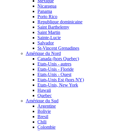
Mexique
Nicaragua
Panama
Porto Rico
Republique dominicaine
Saint Barthelemy
Saint Martin
Sainte-Lucie
Salvador
St-Vincent Grenadines
Amérique du Nord
Canada (hors Quebec)
Etats-Unis - autres
Etats-Unis - Floride
Etats-Unis - Ouest
Etats-Unis Est (hors NY)
Etats-Unis, New York
Hawaii
Quebec
Amérique du Sud
Argentine
Bolivie
Bresil
Chili
Colombie