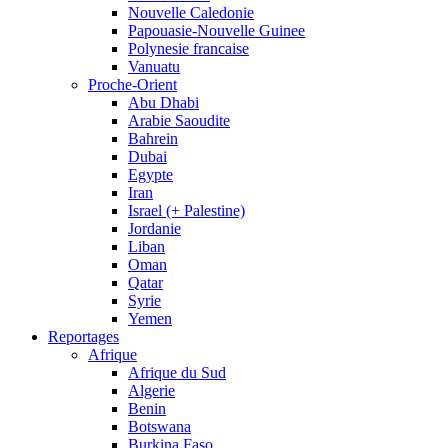
Nouvelle Caledonie
Papouasie-Nouvelle Guinee
Polynesie francaise
Vanuatu
Proche-Orient
Abu Dhabi
Arabie Saoudite
Bahrein
Dubai
Egypte
Iran
Israel (+ Palestine)
Jordanie
Liban
Oman
Qatar
Syrie
Yemen
Reportages
Afrique
Afrique du Sud
Algerie
Benin
Botswana
Burkina Faso