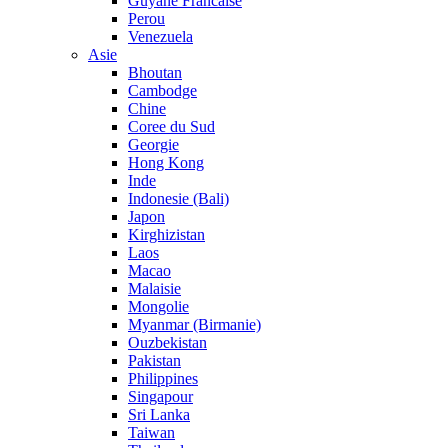
Guyane Francaise
Perou
Venezuela
Asie
Bhoutan
Cambodge
Chine
Coree du Sud
Georgie
Hong Kong
Inde
Indonesie (Bali)
Japon
Kirghizistan
Laos
Macao
Malaisie
Mongolie
Myanmar (Birmanie)
Ouzbekistan
Pakistan
Philippines
Singapour
Sri Lanka
Taiwan