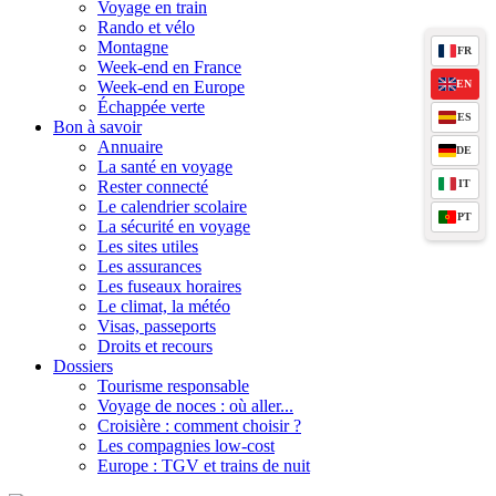
Voyage en train
Rando et vélo
Montagne
FR
Week-end en France
EN
Week-end en Europe
Échappée verte
ES
Bon à savoir
Annuaire
DE
La santé en voyage
IT
Rester connecté
Le calendrier scolaire
PT
La sécurité en voyage
Les sites utiles
Les assurances
Les fuseaux horaires
Le climat, la météo
Visas, passeports
Droits et recours
Dossiers
Tourisme responsable
Voyage de noces : où aller...
Croisière : comment choisir ?
Les compagnies low-cost
Europe : TGV et trains de nuit