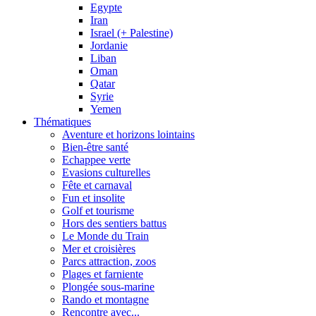
Egypte
Iran
Israel (+ Palestine)
Jordanie
Liban
Oman
Qatar
Syrie
Yemen
Thématiques
Aventure et horizons lointains
Bien-être santé
Echappee verte
Evasions culturelles
Fête et carnaval
Fun et insolite
Golf et tourisme
Hors des sentiers battus
Le Monde du Train
Mer et croisières
Parcs attraction, zoos
Plages et farniente
Plongée sous-marine
Rando et montagne
Rencontre avec...