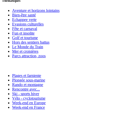
Thématiques
Aventure et horizons lointains
Bien-être santé
Echappee verte
Evasions culturelles
Fête et carnaval
Fun et insolite
Golf et tourisme
Hors des sentiers battus
Le Monde du Train
Mer et croisières
Parcs attraction, zoos
Plages et farniente
Plongée sous-marine
Rando et montagne
Rencontre avec...
Ski - sports hiver
Vélo - cyclotourisme
Week-end en Europe
Week-end en France