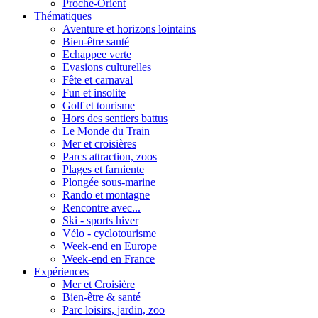
Proche-Orient
Thématiques
Aventure et horizons lointains
Bien-être santé
Echappee verte
Evasions culturelles
Fête et carnaval
Fun et insolite
Golf et tourisme
Hors des sentiers battus
Le Monde du Train
Mer et croisières
Parcs attraction, zoos
Plages et farniente
Plongée sous-marine
Rando et montagne
Rencontre avec...
Ski - sports hiver
Vélo - cyclotourisme
Week-end en Europe
Week-end en France
Expériences
Mer et Croisière
Bien-être & santé
Parc loisirs, jardin, zoo