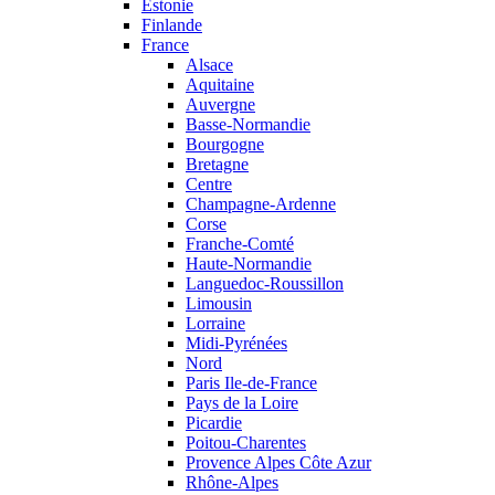
Estonie
Finlande
France
Alsace
Aquitaine
Auvergne
Basse-Normandie
Bourgogne
Bretagne
Centre
Champagne-Ardenne
Corse
Franche-Comté
Haute-Normandie
Languedoc-Roussillon
Limousin
Lorraine
Midi-Pyrénées
Nord
Paris Ile-de-France
Pays de la Loire
Picardie
Poitou-Charentes
Provence Alpes Côte Azur
Rhône-Alpes