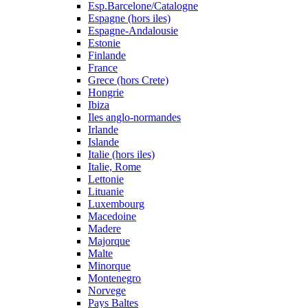
Esp.Barcelone/Catalogne
Espagne (hors iles)
Espagne-Andalousie
Estonie
Finlande
France
Grece (hors Crete)
Hongrie
Ibiza
Iles anglo-normandes
Irlande
Islande
Italie (hors iles)
Italie, Rome
Lettonie
Lituanie
Luxembourg
Macedoine
Madere
Majorque
Malte
Minorque
Montenegro
Norvege
Pays Baltes