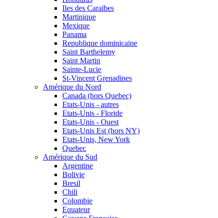
Iles des Caraibes
Martinique
Mexique
Panama
Republique dominicaine
Saint Barthelemy
Saint Martin
Sainte-Lucie
St-Vincent Grenadines
Amérique du Nord
Canada (hors Quebec)
Etats-Unis - autres
Etats-Unis - Floride
Etats-Unis - Ouest
Etats-Unis Est (hors NY)
Etats-Unis, New York
Quebec
Amérique du Sud
Argentine
Bolivie
Bresil
Chili
Colombie
Equateur