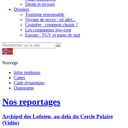
Droits et recours
Dossiers
Tourisme responsable
Voyage de noces : où aller...
Croisière : comment choisir ?
Les compagnies low-cost
Europe : TGV et trains de nuit
Norvege
Infos pratiques
Cartes
Carte dynamique
Diaporama
Nos reportages
Archipel des Lofoten, au-delà du Cercle Polaire
(Vidéo)