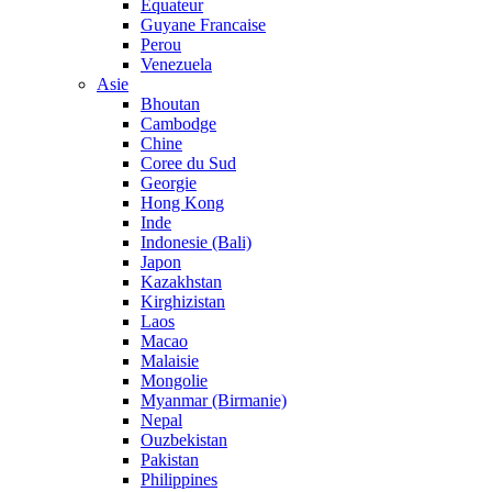
Equateur
Guyane Francaise
Perou
Venezuela
Asie
Bhoutan
Cambodge
Chine
Coree du Sud
Georgie
Hong Kong
Inde
Indonesie (Bali)
Japon
Kazakhstan
Kirghizistan
Laos
Macao
Malaisie
Mongolie
Myanmar (Birmanie)
Nepal
Ouzbekistan
Pakistan
Philippines