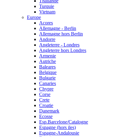
Thailande
Turquie
Vietnam
Europe
Acores
Allemagne - Berlin
Allemagne hors Berlin
Andorre
Angleterre - Londres
Angleterre hors Londres
Armenie
Autriche
Baleares
Belgique
Bulgarie
Canaries
Chypre
Corse
Crete
Croatie
Danemark
Ecosse
Esp.Barcelone/Catalogne
Espagne (hors iles)
Espagne-Andalousie