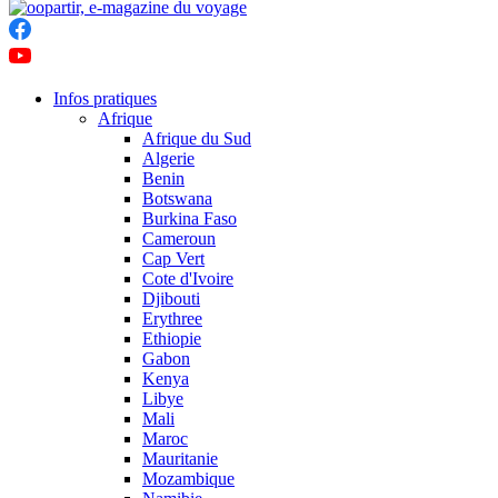
Infos pratiques
Afrique
Afrique du Sud
Algerie
Benin
Botswana
Burkina Faso
Cameroun
Cap Vert
Cote d'Ivoire
Djibouti
Erythree
Ethiopie
Gabon
Kenya
Libye
Mali
Maroc
Mauritanie
Mozambique