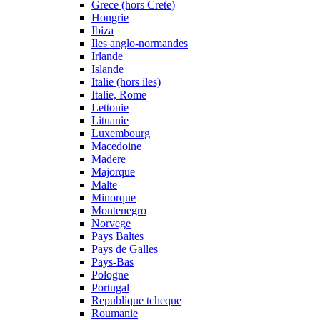
Grece (hors Crete)
Hongrie
Ibiza
Iles anglo-normandes
Irlande
Islande
Italie (hors iles)
Italie, Rome
Lettonie
Lituanie
Luxembourg
Macedoine
Madere
Majorque
Malte
Minorque
Montenegro
Norvege
Pays Baltes
Pays de Galles
Pays-Bas
Pologne
Portugal
Republique tcheque
Roumanie