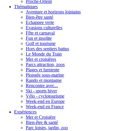
Proche-Orient
Thématiques
Aventure et horizons lointains
Bien-être santé
Echappee verte
Evasions culturelles
Fête et carnaval
Fun et insolite
Golf et tourisme
Hors des sentiers battus
Le Monde du Train
Mer et croisières
Parcs attraction, zoos
Plages et farniente
Plongée sous-marine
Rando et montagne
Rencontre avec...
Ski - sports hiver
Vélo - cyclotourisme
Week-end en Europe
Week-end en France
Expériences
Mer et Croisière
Bien-être & santé
Parc loisirs, jardin, zoo