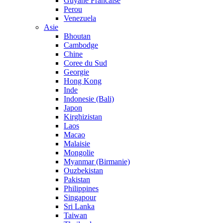
Guyane Francaise
Perou
Venezuela
Asie
Bhoutan
Cambodge
Chine
Coree du Sud
Georgie
Hong Kong
Inde
Indonesie (Bali)
Japon
Kirghizistan
Laos
Macao
Malaisie
Mongolie
Myanmar (Birmanie)
Ouzbekistan
Pakistan
Philippines
Singapour
Sri Lanka
Taiwan