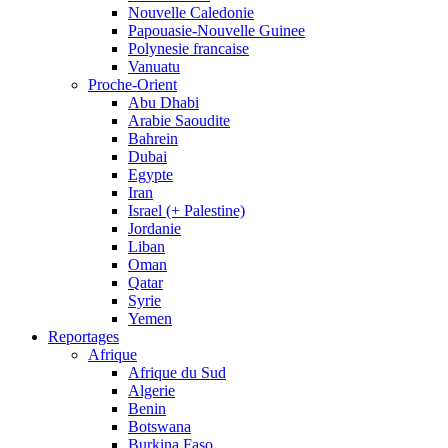
Nouvelle Caledonie
Papouasie-Nouvelle Guinee
Polynesie francaise
Vanuatu
Proche-Orient
Abu Dhabi
Arabie Saoudite
Bahrein
Dubai
Egypte
Iran
Israel (+ Palestine)
Jordanie
Liban
Oman
Qatar
Syrie
Yemen
Reportages
Afrique
Afrique du Sud
Algerie
Benin
Botswana
Burkina Faso