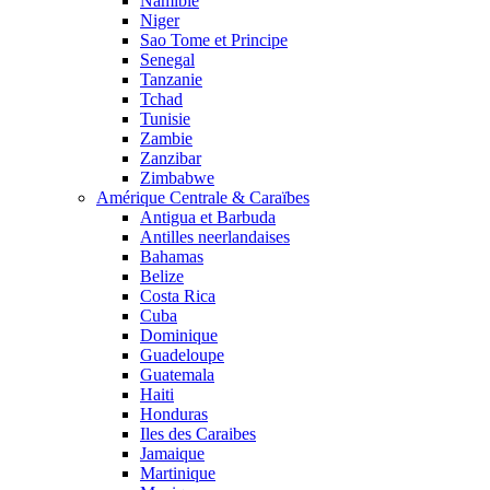
Namibie
Niger
Sao Tome et Principe
Senegal
Tanzanie
Tchad
Tunisie
Zambie
Zanzibar
Zimbabwe
Amérique Centrale & Caraïbes
Antigua et Barbuda
Antilles neerlandaises
Bahamas
Belize
Costa Rica
Cuba
Dominique
Guadeloupe
Guatemala
Haiti
Honduras
Iles des Caraibes
Jamaique
Martinique