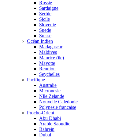
Russie
Sardaigne
Serbie
Sicile
Slovenie
Suede
Suisse
Océan Indien
Madagascar
Maldives
Maurice (ile)
Mayotte
Reunion
Seychelles
Pacifique
Australie
Micronesie
Nlle Zelande
Nouvelle Caledonie
Polynesie francaise
Proche-Orient
Abu Dhabi
Arabie Saoudite
Bahrein
Dubai