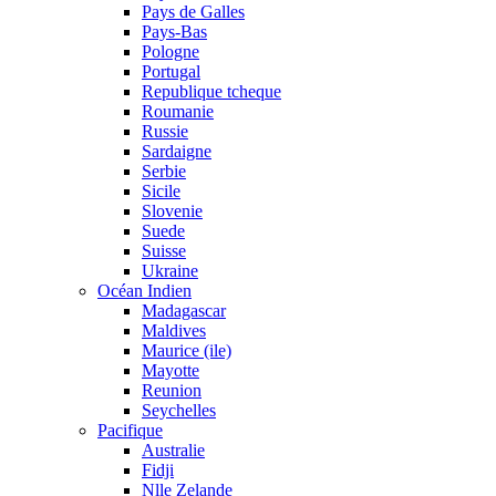
Pays de Galles
Pays-Bas
Pologne
Portugal
Republique tcheque
Roumanie
Russie
Sardaigne
Serbie
Sicile
Slovenie
Suede
Suisse
Ukraine
Océan Indien
Madagascar
Maldives
Maurice (ile)
Mayotte
Reunion
Seychelles
Pacifique
Australie
Fidji
Nlle Zelande