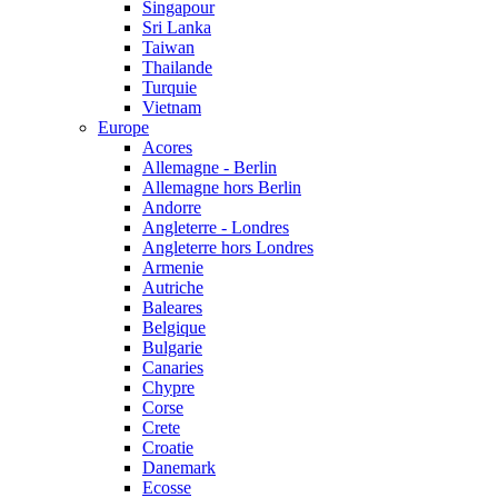
Singapour
Sri Lanka
Taiwan
Thailande
Turquie
Vietnam
Europe
Acores
Allemagne - Berlin
Allemagne hors Berlin
Andorre
Angleterre - Londres
Angleterre hors Londres
Armenie
Autriche
Baleares
Belgique
Bulgarie
Canaries
Chypre
Corse
Crete
Croatie
Danemark
Ecosse