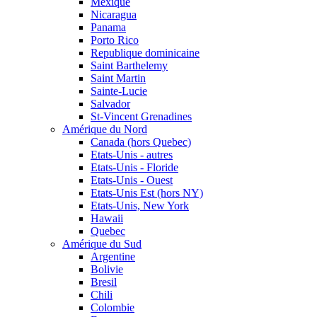
Mexique
Nicaragua
Panama
Porto Rico
Republique dominicaine
Saint Barthelemy
Saint Martin
Sainte-Lucie
Salvador
St-Vincent Grenadines
Amérique du Nord
Canada (hors Quebec)
Etats-Unis - autres
Etats-Unis - Floride
Etats-Unis - Ouest
Etats-Unis Est (hors NY)
Etats-Unis, New York
Hawaii
Quebec
Amérique du Sud
Argentine
Bolivie
Bresil
Chili
Colombie