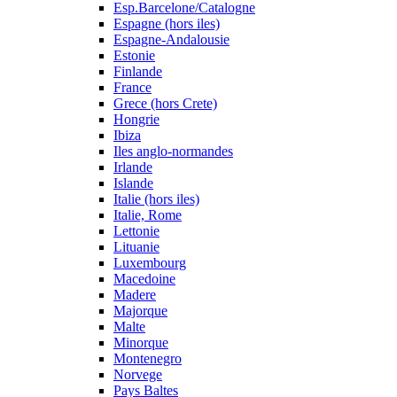
Esp.Barcelone/Catalogne
Espagne (hors iles)
Espagne-Andalousie
Estonie
Finlande
France
Grece (hors Crete)
Hongrie
Ibiza
Iles anglo-normandes
Irlande
Islande
Italie (hors iles)
Italie, Rome
Lettonie
Lituanie
Luxembourg
Macedoine
Madere
Majorque
Malte
Minorque
Montenegro
Norvege
Pays Baltes