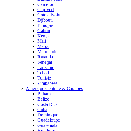
Cameroun
Cap Vert
Cote d'Ivoire
Djibouti
Ethiopie
Gabon
Kenya
Mali
Maroc
Mauritanie
Rwanda
Senegal
Tanzanie
Tchad
Tunisie
Zimbabwe
Amérique Centrale & Caraïbes
Bahamas
Belize
Costa Rica
Cuba
Dominique
Guadeloupe
Guatemala
Honduras