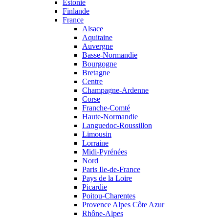
Estonie
Finlande
France
Alsace
Aquitaine
Auvergne
Basse-Normandie
Bourgogne
Bretagne
Centre
Champagne-Ardenne
Corse
Franche-Comté
Haute-Normandie
Languedoc-Roussillon
Limousin
Lorraine
Midi-Pyrénées
Nord
Paris Ile-de-France
Pays de la Loire
Picardie
Poitou-Charentes
Provence Alpes Côte Azur
Rhône-Alpes