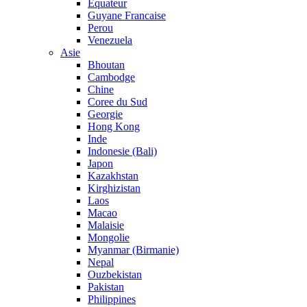
Equateur
Guyane Francaise
Perou
Venezuela
Asie
Bhoutan
Cambodge
Chine
Coree du Sud
Georgie
Hong Kong
Inde
Indonesie (Bali)
Japon
Kazakhstan
Kirghizistan
Laos
Macao
Malaisie
Mongolie
Myanmar (Birmanie)
Nepal
Ouzbekistan
Pakistan
Philippines