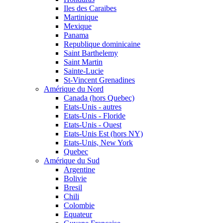
Iles des Caraibes
Martinique
Mexique
Panama
Republique dominicaine
Saint Barthelemy
Saint Martin
Sainte-Lucie
St-Vincent Grenadines
Amérique du Nord
Canada (hors Quebec)
Etats-Unis - autres
Etats-Unis - Floride
Etats-Unis - Ouest
Etats-Unis Est (hors NY)
Etats-Unis, New York
Quebec
Amérique du Sud
Argentine
Bolivie
Bresil
Chili
Colombie
Equateur