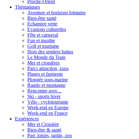
Proche-Orient
Thématiques
Aventure et horizons lointains
Bien-être santé
Echappee verte
Evasions culturelles
Fête et carnaval
Fun et insolite
Golf et tourisme
Hors des sentiers battus
Le Monde du Train
Mer et croisières
Parcs attraction, zoos
Plages et farniente
Plongée sous-marine
Rando et montagne
Rencontre avec...
Ski - sports hiver
Vélo - cyclotourisme
Week-end en Europe
Week-end en France
Expériences
Mer et Croisière
Bien-être & santé
Parc loisirs, jardin, zoo