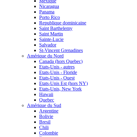
Mexique
Nicaragua
Panama
Porto Rico
Republique dominicaine
Saint Barthelemy
Saint Martin
Sainte-Lucie
Salvador
St-Vincent Grenadines
Amérique du Nord
Canada (hors Quebec)
Etats-Unis - autres
Etats-Unis - Floride
Etats-Unis - Ouest
Etats-Unis Est (hors NY)
Etats-Unis, New York
Hawaii
Quebec
Amérique du Sud
Argentine
Bolivie
Bresil
Chili
Colombie