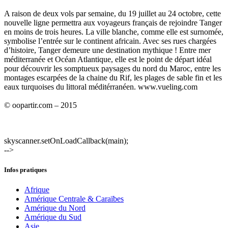
A raison de deux vols par semaine, du 19 juillet au 24 octobre, cette
nouvelle ligne permettra aux voyageurs français de rejoindre Tanger
en moins de trois heures. La ville blanche, comme elle est surnomée,
symbolise l’entrée sur le continent africain. Avec ses rues chargées
d’histoire, Tanger demeure une destination mythique ! Entre mer
méditerranée et Océan Atlantique, elle est le point de départ idéal
pour découvrir les somptueux paysages du nord du Maroc, entre les
montages escarpées de la chaine du Rif, les plages de sable fin et les
eaux turquoises du littoral méditérranéen. www.vueling.com
© oopartir.com – 2015
skyscanner.setOnLoadCallback(main);
-->
Infos pratiques
Afrique
Amérique Centrale & Caraïbes
Amérique du Nord
Amérique du Sud
Asie