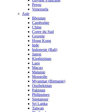
Guyane Francaise
Perou
Venezuela
Asie
Bhoutan
Cambodge
Chine
Coree du Sud
Georgie
Hong Kong
Inde
Indonesie (Bali)
Japon
Kirghizistan
Laos
Macao
Malaisie
Mongolie
Myanmar (Birmanie)
Ouzbekistan
Pakistan
Philippines
Singapour
Sri Lanka
Taiwan