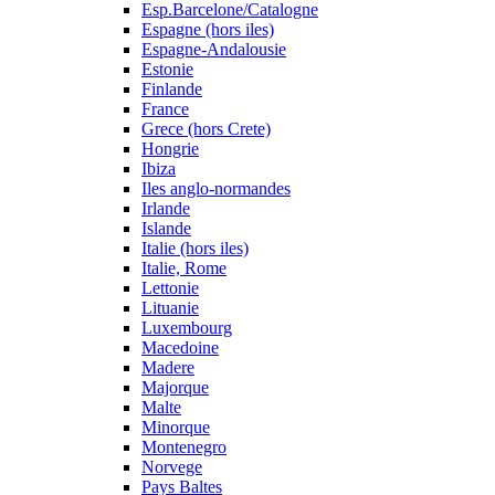
Esp.Barcelone/Catalogne
Espagne (hors iles)
Espagne-Andalousie
Estonie
Finlande
France
Grece (hors Crete)
Hongrie
Ibiza
Iles anglo-normandes
Irlande
Islande
Italie (hors iles)
Italie, Rome
Lettonie
Lituanie
Luxembourg
Macedoine
Madere
Majorque
Malte
Minorque
Montenegro
Norvege
Pays Baltes