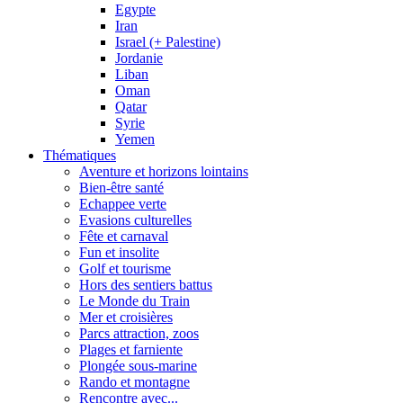
Egypte
Iran
Israel (+ Palestine)
Jordanie
Liban
Oman
Qatar
Syrie
Yemen
Thématiques
Aventure et horizons lointains
Bien-être santé
Echappee verte
Evasions culturelles
Fête et carnaval
Fun et insolite
Golf et tourisme
Hors des sentiers battus
Le Monde du Train
Mer et croisières
Parcs attraction, zoos
Plages et farniente
Plongée sous-marine
Rando et montagne
Rencontre avec...