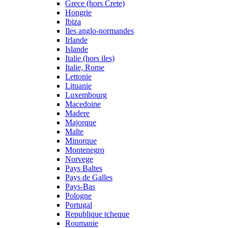
Grece (hors Crete)
Hongrie
Ibiza
Iles anglo-normandes
Irlande
Islande
Italie (hors iles)
Italie, Rome
Lettonie
Lituanie
Luxembourg
Macedoine
Madere
Majorque
Malte
Minorque
Montenegro
Norvege
Pays Baltes
Pays de Galles
Pays-Bas
Pologne
Portugal
Republique tcheque
Roumanie