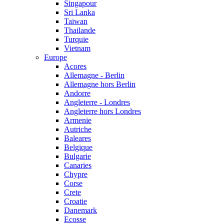
Singapour
Sri Lanka
Taiwan
Thailande
Turquie
Vietnam
Europe
Acores
Allemagne - Berlin
Allemagne hors Berlin
Andorre
Angleterre - Londres
Angleterre hors Londres
Armenie
Autriche
Baleares
Belgique
Bulgarie
Canaries
Chypre
Corse
Crete
Croatie
Danemark
Ecosse