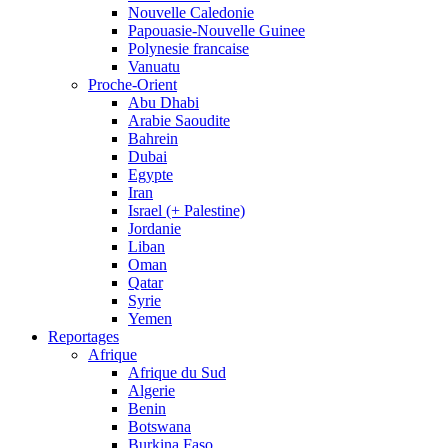
Nouvelle Caledonie
Papouasie-Nouvelle Guinee
Polynesie francaise
Vanuatu
Proche-Orient
Abu Dhabi
Arabie Saoudite
Bahrein
Dubai
Egypte
Iran
Israel (+ Palestine)
Jordanie
Liban
Oman
Qatar
Syrie
Yemen
Reportages
Afrique
Afrique du Sud
Algerie
Benin
Botswana
Burkina Faso