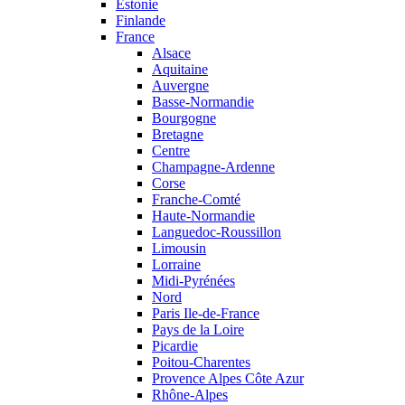
Estonie
Finlande
France
Alsace
Aquitaine
Auvergne
Basse-Normandie
Bourgogne
Bretagne
Centre
Champagne-Ardenne
Corse
Franche-Comté
Haute-Normandie
Languedoc-Roussillon
Limousin
Lorraine
Midi-Pyrénées
Nord
Paris Ile-de-France
Pays de la Loire
Picardie
Poitou-Charentes
Provence Alpes Côte Azur
Rhône-Alpes