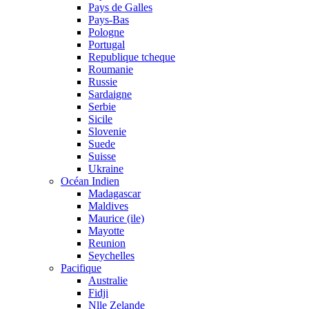
Pays de Galles
Pays-Bas
Pologne
Portugal
Republique tcheque
Roumanie
Russie
Sardaigne
Serbie
Sicile
Slovenie
Suede
Suisse
Ukraine
Océan Indien
Madagascar
Maldives
Maurice (ile)
Mayotte
Reunion
Seychelles
Pacifique
Australie
Fidji
Nlle Zelande