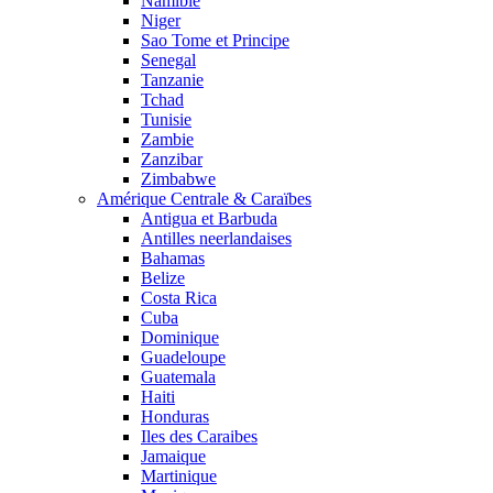
Namibie
Niger
Sao Tome et Principe
Senegal
Tanzanie
Tchad
Tunisie
Zambie
Zanzibar
Zimbabwe
Amérique Centrale & Caraïbes
Antigua et Barbuda
Antilles neerlandaises
Bahamas
Belize
Costa Rica
Cuba
Dominique
Guadeloupe
Guatemala
Haiti
Honduras
Iles des Caraibes
Jamaique
Martinique