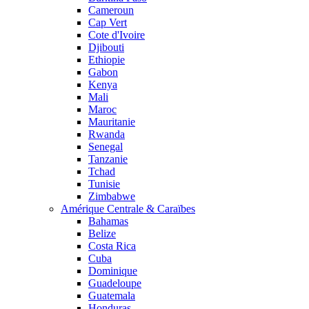
Cameroun
Cap Vert
Cote d'Ivoire
Djibouti
Ethiopie
Gabon
Kenya
Mali
Maroc
Mauritanie
Rwanda
Senegal
Tanzanie
Tchad
Tunisie
Zimbabwe
Amérique Centrale & Caraïbes
Bahamas
Belize
Costa Rica
Cuba
Dominique
Guadeloupe
Guatemala
Honduras