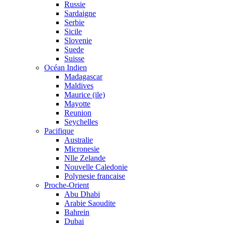
Russie
Sardaigne
Serbie
Sicile
Slovenie
Suede
Suisse
Océan Indien
Madagascar
Maldives
Maurice (ile)
Mayotte
Reunion
Seychelles
Pacifique
Australie
Micronesie
Nlle Zelande
Nouvelle Caledonie
Polynesie francaise
Proche-Orient
Abu Dhabi
Arabie Saoudite
Bahrein
Dubai