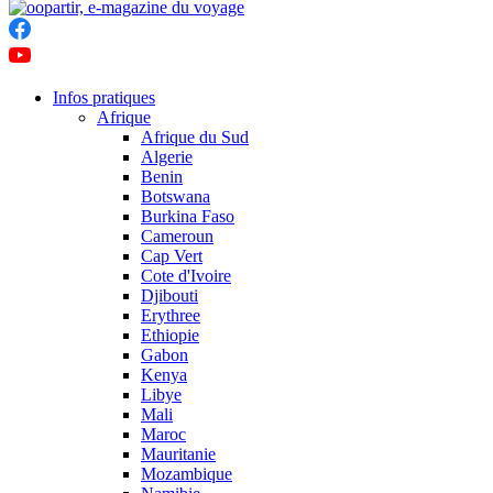
Infos pratiques
Afrique
Afrique du Sud
Algerie
Benin
Botswana
Burkina Faso
Cameroun
Cap Vert
Cote d'Ivoire
Djibouti
Erythree
Ethiopie
Gabon
Kenya
Libye
Mali
Maroc
Mauritanie
Mozambique