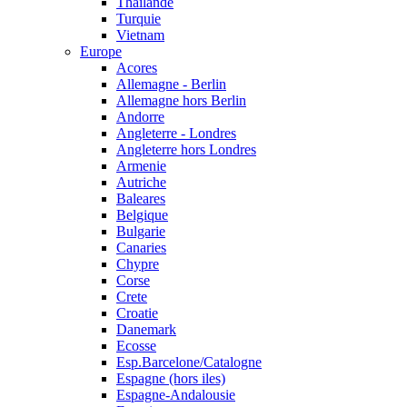
Thailande
Turquie
Vietnam
Europe
Acores
Allemagne - Berlin
Allemagne hors Berlin
Andorre
Angleterre - Londres
Angleterre hors Londres
Armenie
Autriche
Baleares
Belgique
Bulgarie
Canaries
Chypre
Corse
Crete
Croatie
Danemark
Ecosse
Esp.Barcelone/Catalogne
Espagne (hors iles)
Espagne-Andalousie